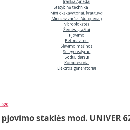
Įrankiai/priedai
Statybinė technika
Mini ekskavatoriai, krautuvai
Mini savivarčiai (dumperiai)
Vibroplokštės
Žemės grąžtai
Pjovimo
Betonavimui
Šlavimo mašinos
Sniego valymo
Sodui, daržui
Kompresoriai
Elektros generatoriai
R 620
s pjovimo staklės mod. UNIVER 6