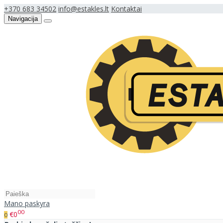
+370 683 34502
info@estakles.lt
Kontaktai
Navigacija
Mano paskyra
00
€0
0