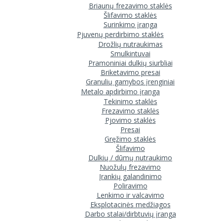
Briaunų frezavimo staklės
Šlifavimo staklės
Surinkimo įranga
Pjuvenų perdirbimo staklės
Drožlių nutraukimas
Smulkintuvai
Pramoniniai dulkių siurbliai
Briketavimo presai
Granulių gamybos įrenginiai
Metalo apdirbimo įranga
Tekinimo staklės
Frezavimo staklės
Pjovimo staklės
Presai
Gręžimo staklės
Šlifavimo
Dulkių / dūmų nutraukimo
Nuožulų frezavimo
Įrankių galandinimo
Poliravimo
Lenkimo ir valcavimo
Eksplotacinės medžiagos
Darbo stalai/dirbtuvių įranga