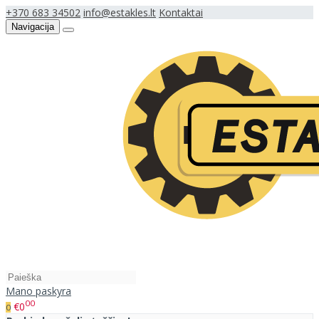
+370 683 34502
info@estakles.lt
Kontaktai
Navigacija
Mano paskyra
00
€0
0