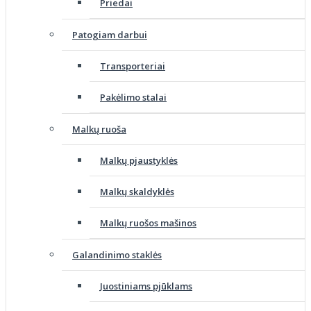
Priedai
Patogiam darbui
Transporteriai
Pakėlimo stalai
Malkų ruoša
Malkų pjaustyklės
Malkų skaldyklės
Malkų ruošos mašinos
Galandinimo staklės
Juostiniams pjūklams