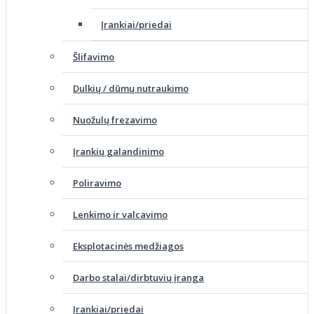
Įrankiai/priedai
Šlifavimo
Dulkių / dūmų nutraukimo
Nuožulų frezavimo
Įrankių galandinimo
Poliravimo
Lenkimo ir valcavimo
Eksplotacinės medžiagos
Darbo stalai/dirbtuvių įranga
Įrankiai/priedai