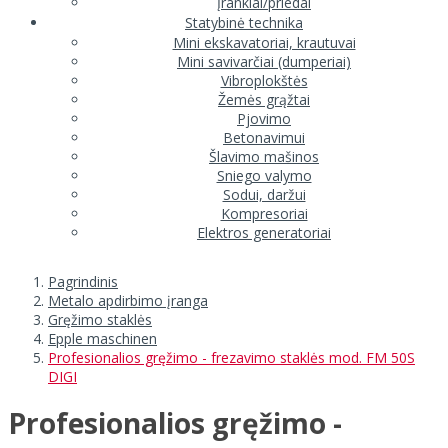
Įrankiai/priedai
Statybinė technika
Mini ekskavatoriai, krautuvai
Mini savivarčiai (dumperiai)
Vibroplokštės
Žemės grąžtai
Pjovimo
Betonavimui
Šlavimo mašinos
Sniego valymo
Sodui, daržui
Kompresoriai
Elektros generatoriai
Pagrindinis
Metalo apdirbimo įranga
Gręžimo staklės
Epple maschinen
Profesionalios gręžimo - frezavimo staklės mod. FM 50S
DIGI
Profesionalios gręžimo -