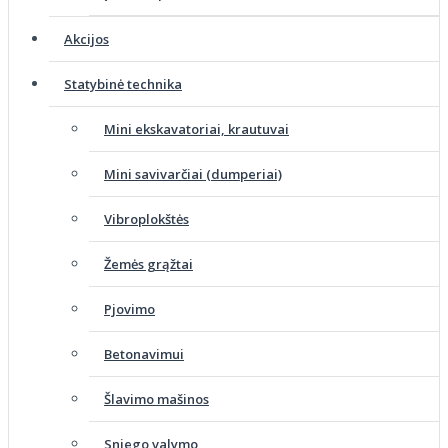
Akcijos
Statybinė technika
Mini ekskavatoriai, krautuvai
Mini savivarčiai (dumperiai)
Vibroplokštės
Žemės grąžtai
Pjovimo
Betonavimui
Šlavimo mašinos
Sniego valymo