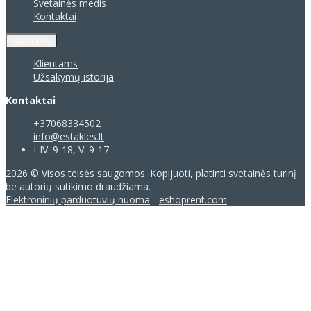
Svetainės medis
Kontaktai
Klientams
Klientams
Užsakymų istorija
Kontaktai
+37068334502
info@estakles.lt
I-IV: 9-18, V: 9-17
2026 © Visos teisės saugomos. Kopijuoti, platinti svetainės turinį
be autorių sutikimo draudžiama.
Elektroninių parduotuvių nuoma
-
eshoprent.com