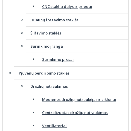
CNC staklių dalys ir priedai
Briaunų frezavimo staklės
Šlifavimo staklės
Surinkimo įranga
Surinkimo presai
Pjuvenų perdirbimo staklės
Drožlių nutraukimas
Medienos drožlių nutraukėjai ir ciklonai
Centralizuotas drožlių nutraukimas
Ventiliatoriai