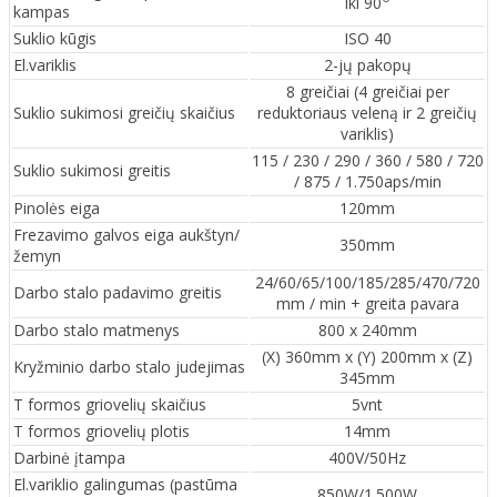
iki 90
kampas
Suklio kūgis
ISO 40
El.variklis
2-jų pakopų
8 greičiai (4 greičiai per
Suklio sukimosi greičių skaičius
reduktoriaus veleną ir 2 greičių
variklis)
115 / 230 / 290 / 360 / 580 / 720
Suklio sukimosi greitis
/ 875 / 1.750aps/min
Pinolės eiga
120mm
Frezavimo galvos eiga aukštyn/
350mm
žemyn
24/60/65/100/185/285/470/720
Darbo stalo padavimo greitis
mm / min + greita pavara
Darbo stalo matmenys
800 x 240mm
(X) 360mm x (Y) 200mm x (Z)
Kryžminio darbo stalo judejimas
345mm
T formos griovelių skaičius
5vnt
T formos griovelių plotis
14mm
Darbinė įtampa
400V/50Hz
El.variklio galingumas (pastūma
850W/1.500W