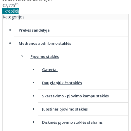
85
€7,725
Į krepšelį
Kategorijos
Prekės sandėlyje
Medienos apdirbimo staklės
Pjovimo staklės
Gateriai
Daugiapjūklės staklės
Skersavimo - pjovimo kampu staklės
Juostinės pjovimo staklės
Diskinės pjovimo staklės staliams