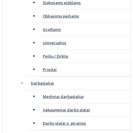
Diskiniams pjūklams
Obliavimo peiliams
Grąžtams
Universalios
Peilių / žirklių
Priedai
Darbastaliai
Mediniai darbastaliai
Vakuuminiai darbo stalai
Darbo stalai ir atramos