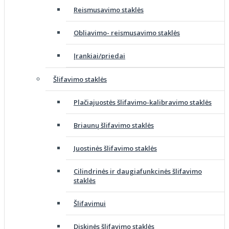
Reismusavimo staklės
Obliavimo- reismusavimo staklės
Įrankiai/priedai
Šlifavimo staklės
Plačiajuostės šlifavimo-kalibravimo staklės
Briaunų šlifavimo staklės
Juostinės šlifavimo staklės
Cilindrinės ir daugiafunkcinės šlifavimo
staklės
Šlifavimui
Diskinės šlifavimo staklės