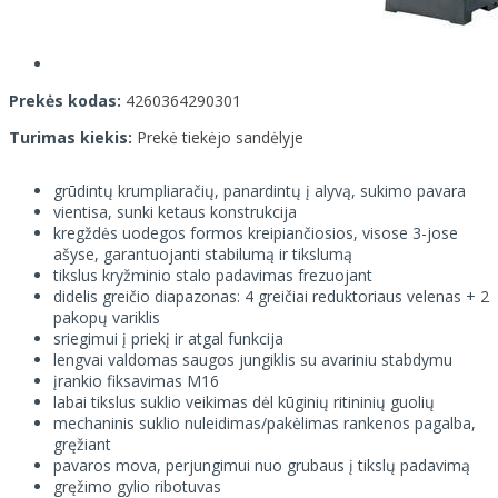
Prekės kodas:
4260364290301
Turimas kiekis:
Prekė tiekėjo sandėlyje
grūdintų krumpliaračių, panardintų į alyvą, sukimo pavara
vientisa, sunki ketaus konstrukcija
kregždės uodegos formos kreipiančiosios, visose 3-jose
ašyse, garantuojanti stabilumą ir tikslumą
tikslus kryžminio stalo padavimas frezuojant
didelis greičio diapazonas: 4 greičiai reduktoriaus velenas + 2
pakopų variklis
sriegimui į priekį ir atgal funkcija
lengvai valdomas saugos jungiklis su avariniu stabdymu
įrankio fiksavimas M16
labai tikslus suklio veikimas dėl kūginių ritininių guolių
mechaninis suklio nuleidimas/pakėlimas rankenos pagalba,
gręžiant
pavaros mova, perjungimui nuo grubaus į tikslų padavimą
gręžimo gylio ribotuvas