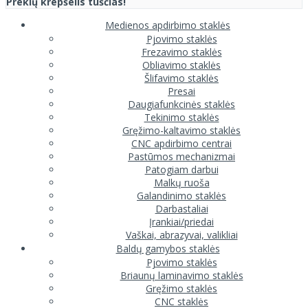
Prekių krepšelis tuščias!
Medienos apdirbimo staklės
Pjovimo staklės
Frezavimo staklės
Obliavimo staklės
Šlifavimo staklės
Presai
Daugiafunkcinės staklės
Tekinimo staklės
Gręžimo-kaltavimo staklės
CNC apdirbimo centrai
Pastūmos mechanizmai
Patogiam darbui
Malkų ruoša
Galandinimo staklės
Darbastaliai
Įrankiai/priedai
Vaškai, abrazyvai, valikliai
Baldų gamybos staklės
Pjovimo staklės
Briaunų laminavimo staklės
Gręžimo staklės
CNC staklės