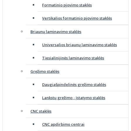
Formatinio pjovimo staklės
Vertikalios formatinio pjovimo staklės
Briaunų laminavimo staklės
Universalios briaunų laminavimo staklės
Tiesialinijinės laminavimo staklės
Gręžimo staklės
Daugiašpindelinės gręžimo staklės
Lankstų gręžimo - įstatymo staklės
CNC staklės
CNC apdirbimo centrai