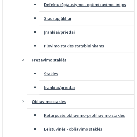
Defektų išpjaustymo - optimizavimo linijos
Siaurapjūkliai
Įrankiai/priedai
Pjovimo staklės statybininkams
Frezavimo staklės
Staklės
Įrankiai/priedai
Obliavimo staklės
Keturpusės obliavimo-profiliavimo staklės
Leistuvinės - obliavimo staklės