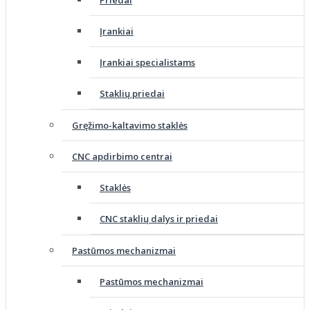
Priedai
Įrankiai
Įrankiai specialistams
Staklių priedai
Gręžimo-kaltavimo staklės
CNC apdirbimo centrai
Staklės
CNC staklių dalys ir priedai
Pastūmos mechanizmai
Pastūmos mechanizmai