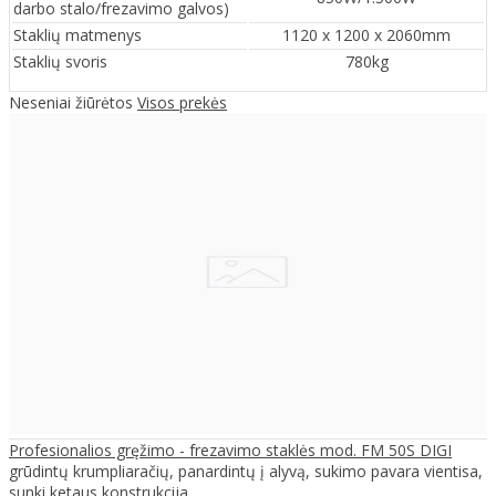
darbo stalo/frezavimo galvos)
Staklių matmenys
1120 x 1200 x 2060mm
Staklių svoris
780kg
Neseniai žiūrėtos
Visos prekės
Profesionalios gręžimo - frezavimo staklės mod. FM 50S DIGI
grūdintų krumpliaračių, panardintų į alyvą, sukimo pavara vientisa,
sunki ketaus konstrukcija ..