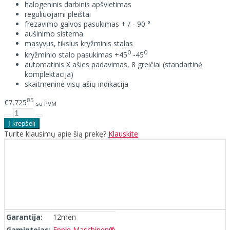
halogeninis darbinis apšvietimas
reguliuojami pleištai
frezavimo galvos pasukimas + / - 90 °
aušinimo sistema
masyvus, tikslus kryžminis stalas
0
0
kryžminio stalo pasukimas +45
-45
automatinis X ašies padavimas, 8 greičiai (standartinė
komplektacija)
skaitmeninė visų ašių indikacija
85
€7,725
su PVM
Turite klausimų apie šią prekę?
Klauskite
Garantija:
12mėn
Gamintojas:
Epple Maschinen®