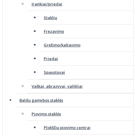
Įrankiai/priedai
Staklių
Frezavimo
Gręžimo/kaltavimo
Priedai
Spaustuvai
Vaškai, abrazyvai, valikliai
Baldų gamybos staklės
Pjovimo staklės
Plokščių pjovimo centrai