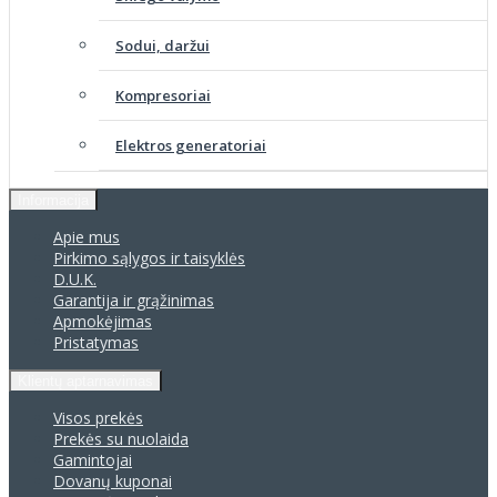
Sodui, daržui
Kompresoriai
Elektros generatoriai
Informacija
Apie mus
Pirkimo sąlygos ir taisyklės
D.U.K.
Garantija ir grąžinimas
Apmokėjimas
Pristatymas
Klientų aptarnavimas
Visos prekės
Prekės su nuolaida
Gamintojai
Dovanų kuponai