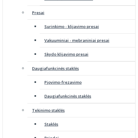
Presai
Surinkimo - klijavimo presai
Vakuuminiai - mebraniniai presai
Skydo klijavimo presai
Daugiafunkcinės staklės
Pjovimo-frezavimo
Daugiafunkcinės staklės
Tekinimo staklės
Staklės