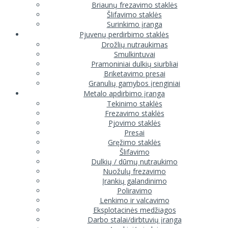
Briaunų frezavimo staklės
Šlifavimo staklės
Surinkimo įranga
Pjuvenų perdirbimo staklės
Drožlių nutraukimas
Smulkintuvai
Pramoniniai dulkių siurbliai
Briketavimo presai
Granulių gamybos įrenginiai
Metalo apdirbimo įranga
Tekinimo staklės
Frezavimo staklės
Pjovimo staklės
Presai
Gręžimo staklės
Šlifavimo
Dulkių / dūmų nutraukimo
Nuožulų frezavimo
Įrankių galandinimo
Poliravimo
Lenkimo ir valcavimo
Eksplotacinės medžiagos
Darbo stalai/dirbtuvių įranga