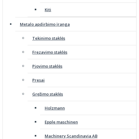
Kiti
Metalo apdirbimo įranga
Tekinimo staklės
Frezavimo staklės
Pjovimo staklės
Presai
Gręžimo staklės
Holzmann
Epple maschinen
Machinery Scandinavia AB