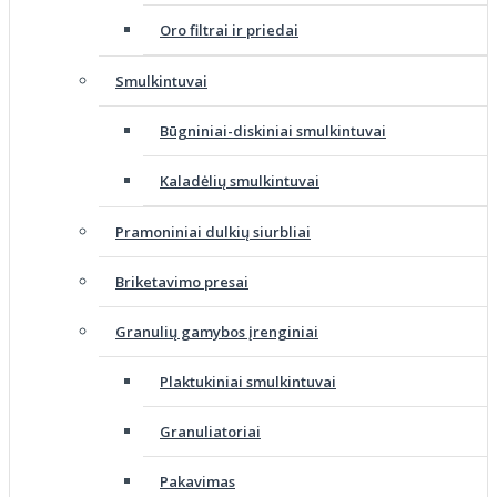
Oro filtrai ir priedai
Smulkintuvai
Būgniniai-diskiniai smulkintuvai
Kaladėlių smulkintuvai
Pramoniniai dulkių siurbliai
Briketavimo presai
Granulių gamybos įrenginiai
Plaktukiniai smulkintuvai
Granuliatoriai
Pakavimas