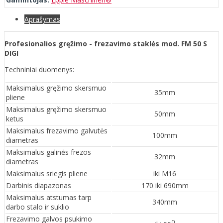
Aprašymas
Profesionalios gręžimo - frezavimo staklės mod. FM 50 S
DIGI
Techniniai duomenys:
Maksimalus gręžimo skersmuo
35mm
pliene
Maksimalus gręžimo skersmuo
50mm
ketus
Maksimalus frezavimo galvutės
100mm
diametras
Maksimalus galinės frezos
32mm
diametras
Maksimalus sriegis pliene
iki M16
Darbinis diapazonas
170 iki 690mm
Maksimalus atstumas tarp
340mm
darbo stalo ir suklio
Frezavimo galvos psukimo
0