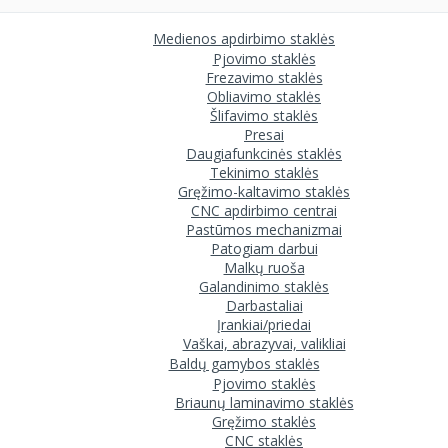
Medienos apdirbimo staklės
Pjovimo staklės
Frezavimo staklės
Obliavimo staklės
Šlifavimo staklės
Presai
Daugiafunkcinės staklės
Tekinimo staklės
Gręžimo-kaltavimo staklės
CNC apdirbimo centrai
Pastūmos mechanizmai
Patogiam darbui
Malkų ruoša
Galandinimo staklės
Darbastaliai
Įrankiai/priedai
Vaškai, abrazyvai, valikliai
Baldų gamybos staklės
Pjovimo staklės
Briaunų laminavimo staklės
Gręžimo staklės
CNC staklės