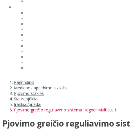
Pagrindinis
Medienos apdirbimo staklės
Pjovimo staklės
Siaurapjūkliai
Įrankiai/priedai
Pjovimo greičio reguliavimo sistema Hegner Multicut 1
Pjovimo greičio reguliavimo si