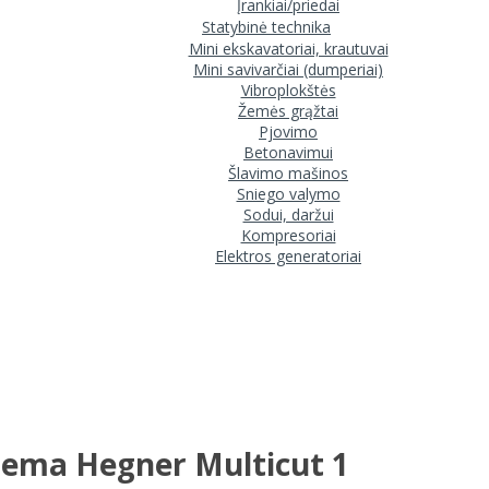
Įrankiai/priedai
Statybinė technika
Mini ekskavatoriai, krautuvai
Mini savivarčiai (dumperiai)
Vibroplokštės
Žemės grąžtai
Pjovimo
Betonavimui
Šlavimo mašinos
Sniego valymo
Sodui, daržui
Kompresoriai
Elektros generatoriai
stema Hegner Multicut 1