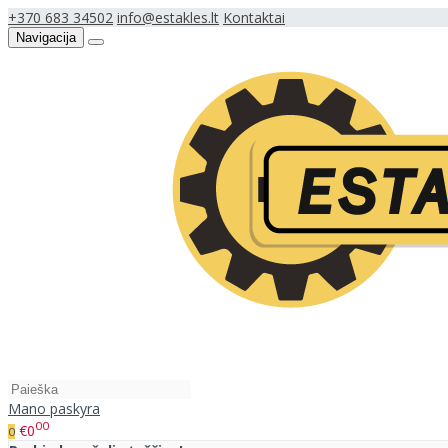
+370 683 34502
info@estakles.lt
Kontaktai
Navigacija
Mano paskyra
00
€0
0