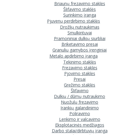
Briaunų frezavimo staklės
Šlifavimo staklės
Surinkimo įranga
Pjuvenų perdirbimo staklės
Drožlių nutraukimas
Smulkintuvai
Pramoniniai dulkių siurbliai
Briketavimo presai
Granulių gamybos įrenginiai
Metalo apdirbimo įranga
Tekinimo staklės
Frezavimo staklės
Pjovimo staklės
Presai
Gręžimo staklės
Šlifavimo
Dulkių / dūmų nutraukimo
Nuožulų frezavimo
Įrankių galandinimo
Poliravimo
Lenkimo ir valcavimo
Eksplotacinės medžiagos
Darbo stalai/dirbtuvių įranga