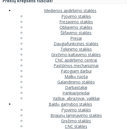
Prekių krepšelis tuščias!
Medienos apdirbimo staklės
Pjovimo staklės
Frezavimo staklės
Obliavimo staklės
Šlifavimo staklės
Presai
Daugiafunkcinės staklės
Tekinimo staklės
Gręžimo-kaltavimo staklės
CNC apdirbimo centrai
Pastūmos mechanizmai
Patogiam darbui
Malkų ruoša
Galandinimo staklės
Darbastaliai
Įrankiai/priedai
Vaškai, abrazyvai, valikliai
Baldų gamybos staklės
Pjovimo staklės
Briaunų laminavimo staklės
Gręžimo staklės
CNC staklės