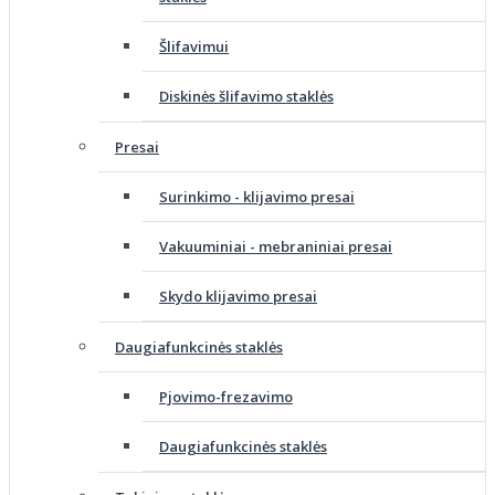
Šlifavimui
Diskinės šlifavimo staklės
Presai
Surinkimo - klijavimo presai
Vakuuminiai - mebraniniai presai
Skydo klijavimo presai
Daugiafunkcinės staklės
Pjovimo-frezavimo
Daugiafunkcinės staklės