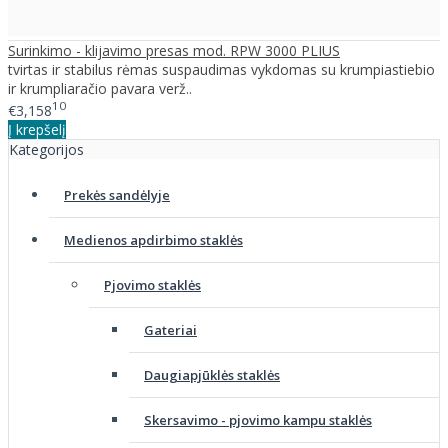
Surinkimo - klijavimo presas mod. RPW 3000 PLIUS
tvirtas ir stabilus rėmas suspaudimas vykdomas su krumpiastiebio
ir krumpliaračio pavara verž..
10
€3,158
Į krepšelį
Kategorijos
Prekės sandėlyje
Medienos apdirbimo staklės
Pjovimo staklės
Gateriai
Daugiapjūklės staklės
Skersavimo - pjovimo kampu staklės