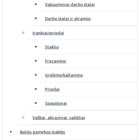
Vakuuminiai darbo stalai
Darbo stalai ir atramos
Įrankiai/priedai
Staklių
Frezavimo
Gręžimo/kaltavimo
Priedai
Spaustuvai
Vaškai, abrazyvai, valikliai
Baldų gamybos staklės