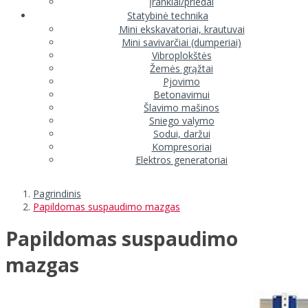
Įrankiai/priedai
Statybinė technika
Mini ekskavatoriai, krautuvai
Mini savivarčiai (dumperiai)
Vibroplokštės
Žemės grąžtai
Pjovimo
Betonavimui
Šlavimo mašinos
Sniego valymo
Sodui, daržui
Kompresoriai
Elektros generatoriai
Pagrindinis
Papildomas suspaudimo mazgas
Papildomas suspaudimo
mazgas