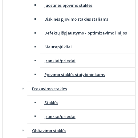
Juostinės pjovimo staklės
Diskinės pjovimo staklės staliams
Defektų išpjaustymo - optimizavimo linijos
Siaurapjūkliai
Įrankiai/priedai
Pjovimo staklės statybininkams
Frezavimo staklės
Staklės
Įrankiai/priedai
Obliavimo staklės