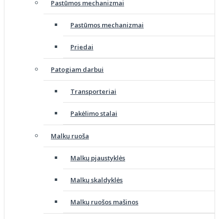
Pastūmos mechanizmai
Pastūmos mechanizmai
Priedai
Patogiam darbui
Transporteriai
Pakėlimo stalai
Malkų ruoša
Malkų pjaustyklės
Malkų skaldyklės
Malkų ruošos mašinos