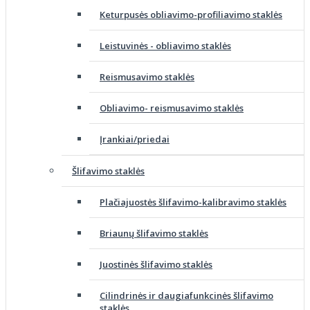
Keturpusės obliavimo-profiliavimo staklės
Leistuvinės - obliavimo staklės
Reismusavimo staklės
Obliavimo- reismusavimo staklės
Įrankiai/priedai
Šlifavimo staklės
Plačiajuostės šlifavimo-kalibravimo staklės
Briaunų šlifavimo staklės
Juostinės šlifavimo staklės
Cilindrinės ir daugiafunkcinės šlifavimo
staklės