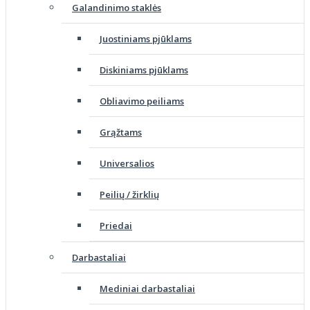
Galandinimo staklės
Juostiniams pjūklams
Diskiniams pjūklams
Obliavimo peiliams
Grąžtams
Universalios
Peilių / žirklių
Priedai
Darbastaliai
Mediniai darbastaliai