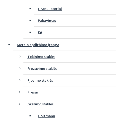
Granuliatoriai
Pakavimas
Kiti
Metalo apdirbimo įranga
Tekinimo staklės
Frezavimo staklės
Pjovimo staklės
Presai
Gręžimo staklės
Holzmann