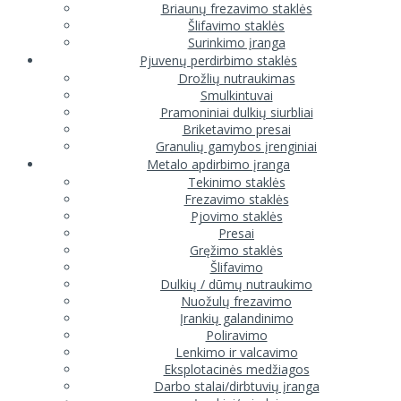
Briaunų frezavimo staklės
Šlifavimo staklės
Surinkimo įranga
Pjuvenų perdirbimo staklės
Drožlių nutraukimas
Smulkintuvai
Pramoniniai dulkių siurbliai
Briketavimo presai
Granulių gamybos įrenginiai
Metalo apdirbimo įranga
Tekinimo staklės
Frezavimo staklės
Pjovimo staklės
Presai
Gręžimo staklės
Šlifavimo
Dulkių / dūmų nutraukimo
Nuožulų frezavimo
Įrankių galandinimo
Poliravimo
Lenkimo ir valcavimo
Eksplotacinės medžiagos
Darbo stalai/dirbtuvių įranga