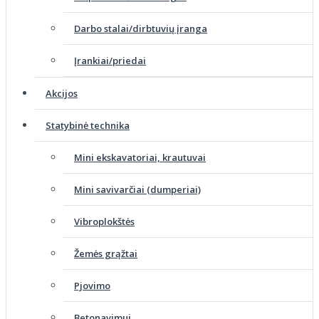
Darbo stalai/dirbtuvių įranga
Įrankiai/priedai
Akcijos
Statybinė technika
Mini ekskavatoriai, krautuvai
Mini savivarčiai (dumperiai)
Vibroplokštės
Žemės grąžtai
Pjovimo
Betonavimui