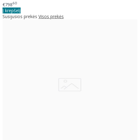
60
€798
Į krepšelį
Susijusios prekės
Visos prekės