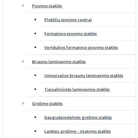
Pjovimo staklės
Plokščių pjovimo centrai
Formatinio pjovimo staklės
Vertikalios formatinio pjovimo staklės
Briaunų laminavimo staklės
Universalios briaunų laminavimo staklės
Tiesialinijinės laminavimo staklės
Gręžimo staklės
Daugiašpindelinės gręžimo staklės
Lankstų gręžimo - įstatymo staklės