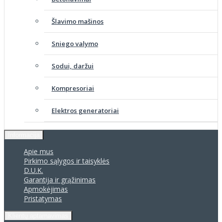
Šlavimo mašinos
Sniego valymo
Sodui, daržui
Kompresoriai
Elektros generatoriai
Informacija
Apie mus
Pirkimo sąlygos ir taisyklės
D.U.K.
Garantija ir grąžinimas
Apmokėjimas
Pristatymas
Klientų aptarnavimas