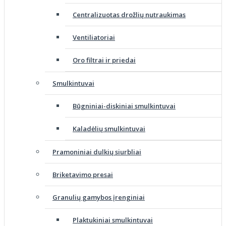
Centralizuotas drožlių nutraukimas
Ventiliatoriai
Oro filtrai ir priedai
Smulkintuvai
Būgniniai-diskiniai smulkintuvai
Kaladėlių smulkintuvai
Pramoniniai dulkių siurbliai
Briketavimo presai
Granulių gamybos įrenginiai
Plaktukiniai smulkintuvai