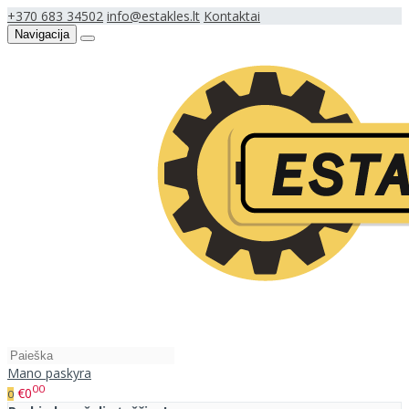
+370 683 34502
info@estakles.lt
Kontaktai
Navigacija
Mano paskyra
00
€0
0