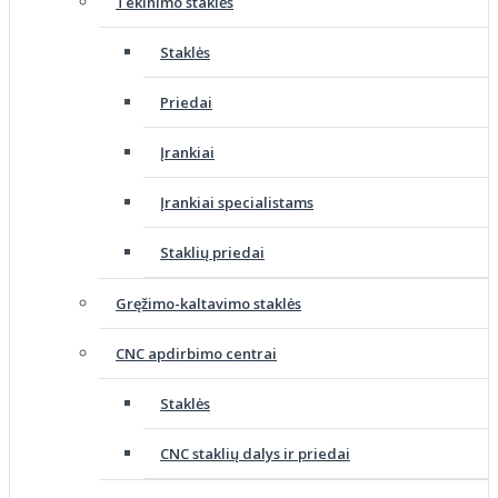
Tekinimo staklės
Staklės
Priedai
Įrankiai
Įrankiai specialistams
Staklių priedai
Gręžimo-kaltavimo staklės
CNC apdirbimo centrai
Staklės
CNC staklių dalys ir priedai