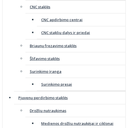
CNC staklės
CNC apdirbimo centrai
CNC staklių dalys ir priedai
Briaunų frezavimo staklės
Šlifavimo staklės
Surinkimo įranga
Surinkimo presai
Pjuvenų perdirbimo staklės
Drožlių nutraukimas
Medienos drožlių nutraukėjai ir ciklonai