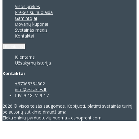
Visos prekės
Prekės su nuolaida
Gamintojai
Dovanų kuponai
Svetainės medis
Kontaktai
Klientams
Klientams
Užsakymų istorija
Kontaktai
+37068334502
info@estakles.lt
I-IV: 9-18, V: 9-17
2026 © Visos teisės saugomos. Kopijuoti, platinti svetainės turinį
be autorių sutikimo draudžiama.
Elektroninių parduotuvių nuoma
-
eshoprent.com