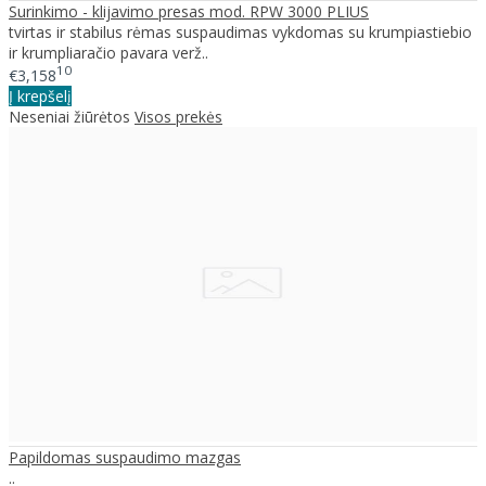
Surinkimo - klijavimo presas mod. RPW 3000 PLIUS
tvirtas ir stabilus rėmas suspaudimas vykdomas su krumpiastiebio
ir krumpliaračio pavara verž..
10
€3,158
Į krepšelį
Neseniai žiūrėtos
Visos prekės
Papildomas suspaudimo mazgas
..