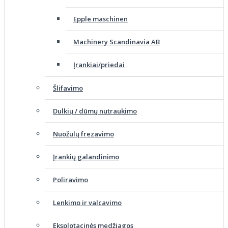
Epple maschinen
Machinery Scandinavia AB
Įrankiai/priedai
Šlifavimo
Dulkių / dūmų nutraukimo
Nuožulų frezavimo
Įrankių galandinimo
Poliravimo
Lenkimo ir valcavimo
Eksplotacinės medžiagos