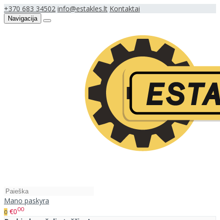
+370 683 34502
info@estakles.lt
Kontaktai
Navigacija
Mano paskyra
00
€0
0