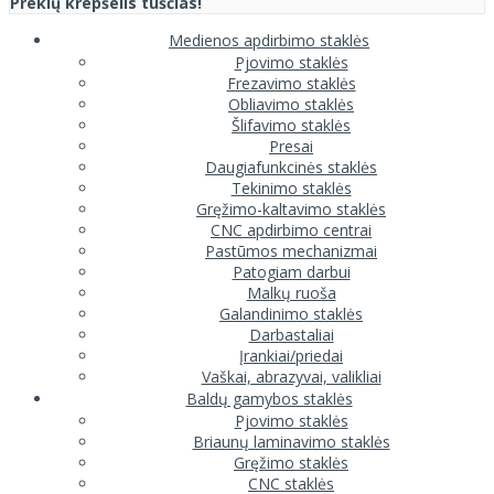
Prekių krepšelis tuščias!
Medienos apdirbimo staklės
Pjovimo staklės
Frezavimo staklės
Obliavimo staklės
Šlifavimo staklės
Presai
Daugiafunkcinės staklės
Tekinimo staklės
Gręžimo-kaltavimo staklės
CNC apdirbimo centrai
Pastūmos mechanizmai
Patogiam darbui
Malkų ruoša
Galandinimo staklės
Darbastaliai
Įrankiai/priedai
Vaškai, abrazyvai, valikliai
Baldų gamybos staklės
Pjovimo staklės
Briaunų laminavimo staklės
Gręžimo staklės
CNC staklės