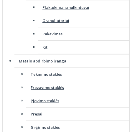
Plaktukiniai smulkintuvai
Granuliatoriai
Pakavimas
Kiti
Metalo apdirbimo įranga
Tekinimo staklės
Frezavimo staklės
Pjovimo staklės
Presai
Gręžimo staklės