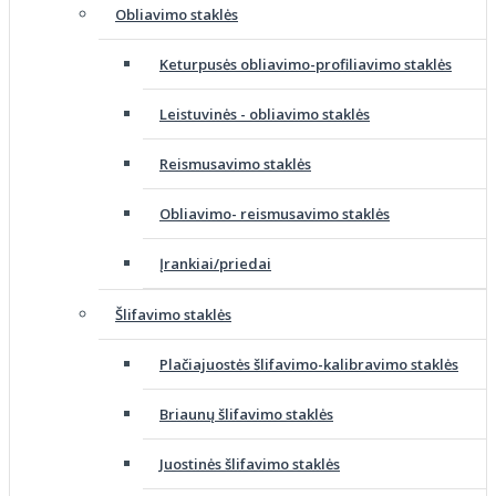
Obliavimo staklės
Keturpusės obliavimo-profiliavimo staklės
Leistuvinės - obliavimo staklės
Reismusavimo staklės
Obliavimo- reismusavimo staklės
Įrankiai/priedai
Šlifavimo staklės
Plačiajuostės šlifavimo-kalibravimo staklės
Briaunų šlifavimo staklės
Juostinės šlifavimo staklės