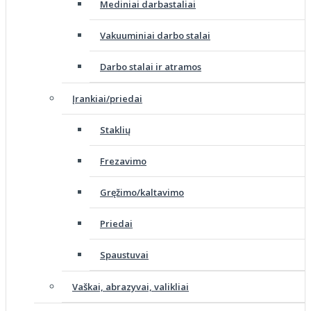
Mediniai darbastaliai
Vakuuminiai darbo stalai
Darbo stalai ir atramos
Įrankiai/priedai
Staklių
Frezavimo
Gręžimo/kaltavimo
Priedai
Spaustuvai
Vaškai, abrazyvai, valikliai