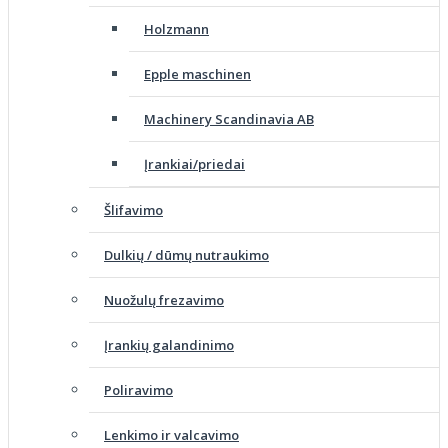
Holzmann
Epple maschinen
Machinery Scandinavia AB
Įrankiai/priedai
Šlifavimo
Dulkių / dūmų nutraukimo
Nuožulų frezavimo
Įrankių galandinimo
Poliravimo
Lenkimo ir valcavimo