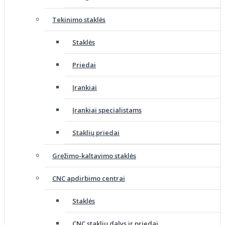
Tekinimo staklės
Staklės
Priedai
Įrankiai
Įrankiai specialistams
Staklių priedai
Gręžimo-kaltavimo staklės
CNC apdirbimo centrai
Staklės
CNC staklių dalys ir priedai