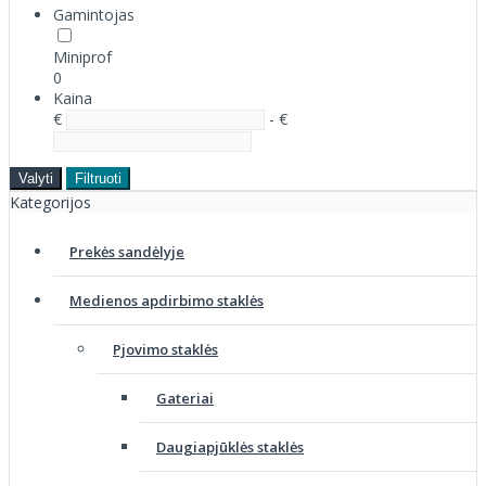
Gamintojas
Miniprof
0
Kaina
€
- €
Valyti
Filtruoti
Kategorijos
Prekės sandėlyje
Medienos apdirbimo staklės
Pjovimo staklės
Gateriai
Daugiapjūklės staklės