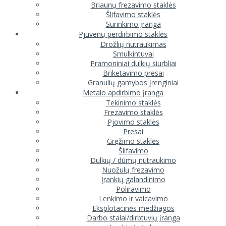
Briaunų frezavimo staklės
Šlifavimo staklės
Surinkimo įranga
Pjuvenų perdirbimo staklės
Drožlių nutraukimas
Smulkintuvai
Pramoniniai dulkių siurbliai
Briketavimo presai
Granulių gamybos įrenginiai
Metalo apdirbimo įranga
Tekinimo staklės
Frezavimo staklės
Pjovimo staklės
Presai
Gręžimo staklės
Šlifavimo
Dulkių / dūmų nutraukimo
Nuožulų frezavimo
Įrankių galandinimo
Poliravimo
Lenkimo ir valcavimo
Eksplotacinės medžiagos
Darbo stalai/dirbtuvių įranga