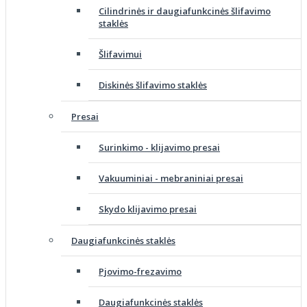
Cilindrinės ir daugiafunkcinės šlifavimo
staklės
Šlifavimui
Diskinės šlifavimo staklės
Presai
Surinkimo - klijavimo presai
Vakuuminiai - mebraniniai presai
Skydo klijavimo presai
Daugiafunkcinės staklės
Pjovimo-frezavimo
Daugiafunkcinės staklės