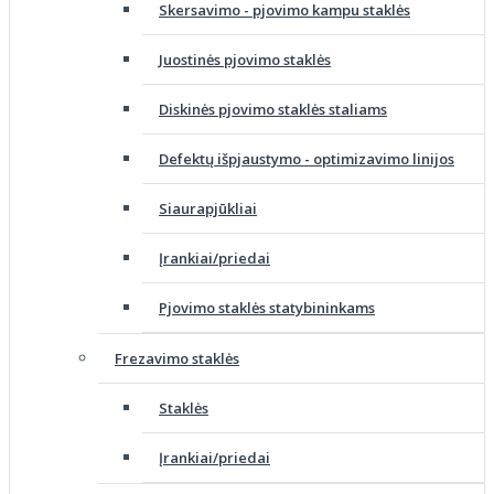
Skersavimo - pjovimo kampu staklės
Juostinės pjovimo staklės
Diskinės pjovimo staklės staliams
Defektų išpjaustymo - optimizavimo linijos
Siaurapjūkliai
Įrankiai/priedai
Pjovimo staklės statybininkams
Frezavimo staklės
Staklės
Įrankiai/priedai