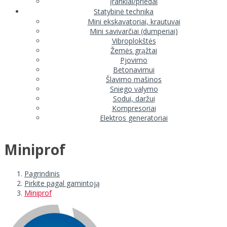
Įrankiai/priedai
Statybinė technika
Mini ekskavatoriai, krautuvai
Mini savivarčiai (dumperiai)
Vibroplokštės
Žemės grąžtai
Pjovimo
Betonavimui
Šlavimo mašinos
Sniego valymo
Sodui, daržui
Kompresoriai
Elektros generatoriai
Miniprof
Pagrindinis
Pirkite pagal gamintoją
Miniprof