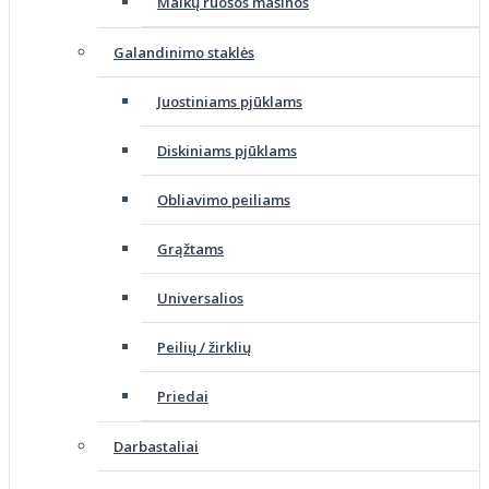
Malkų ruošos mašinos
Galandinimo staklės
Juostiniams pjūklams
Diskiniams pjūklams
Obliavimo peiliams
Grąžtams
Universalios
Peilių / žirklių
Priedai
Darbastaliai