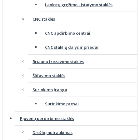
Lankstų gręžimo - įstatymo staklės
CNC staklės
CNC apdirbimo centrai
CNC staklių dalys ir priedai
Briaunų frezavimo staklės
Šlifavimo staklės
Surinkimo įranga
Surinkimo presai
Pjuvenų perdirbimo staklės
Drožlių nutraukimas