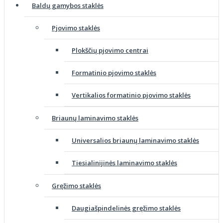
Baldų gamybos staklės
Pjovimo staklės
Plokščių pjovimo centrai
Formatinio pjovimo staklės
Vertikalios formatinio pjovimo staklės
Briaunų laminavimo staklės
Universalios briaunų laminavimo staklės
Tiesialinijinės laminavimo staklės
Gręžimo staklės
Daugiašpindelinės gręžimo staklės