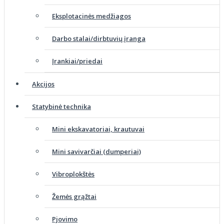
Eksplotacinės medžiagos
Darbo stalai/dirbtuvių įranga
Įrankiai/priedai
Akcijos
Statybinė technika
Mini ekskavatoriai, krautuvai
Mini savivarčiai (dumperiai)
Vibroplokštės
Žemės grąžtai
Pjovimo