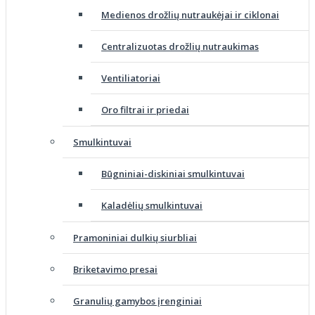
Medienos drožlių nutraukėjai ir ciklonai
Centralizuotas drožlių nutraukimas
Ventiliatoriai
Oro filtrai ir priedai
Smulkintuvai
Būgniniai-diskiniai smulkintuvai
Kaladėlių smulkintuvai
Pramoniniai dulkių siurbliai
Briketavimo presai
Granulių gamybos įrenginiai