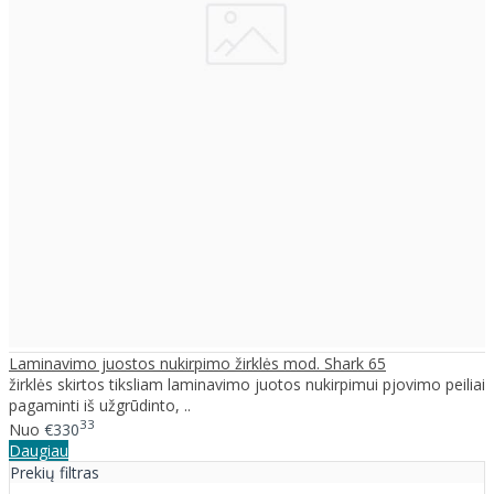
Laminavimo juostos nukirpimo žirklės mod. Shark 65
žirklės skirtos tiksliam laminavimo juotos nukirpimui pjovimo peiliai
pagaminti iš užgrūdinto, ..
33
Nuo
€330
Daugiau
Prekių filtras