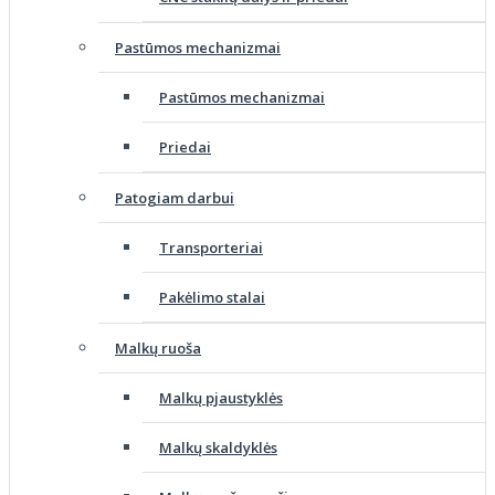
Pastūmos mechanizmai
Pastūmos mechanizmai
Priedai
Patogiam darbui
Transporteriai
Pakėlimo stalai
Malkų ruoša
Malkų pjaustyklės
Malkų skaldyklės