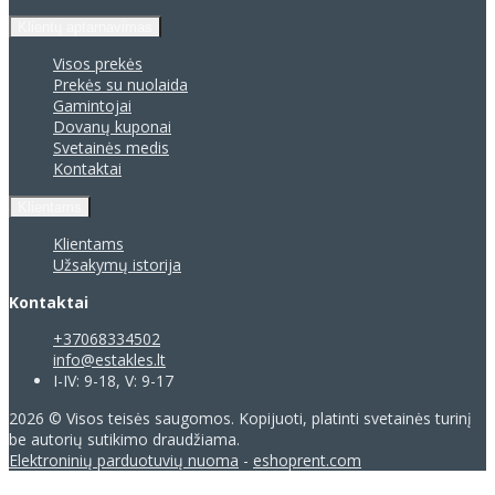
Klientų aptarnavimas
Visos prekės
Prekės su nuolaida
Gamintojai
Dovanų kuponai
Svetainės medis
Kontaktai
Klientams
Klientams
Užsakymų istorija
Kontaktai
+37068334502
info@estakles.lt
I-IV: 9-18, V: 9-17
2026 © Visos teisės saugomos. Kopijuoti, platinti svetainės turinį
be autorių sutikimo draudžiama.
Elektroninių parduotuvių nuoma
-
eshoprent.com