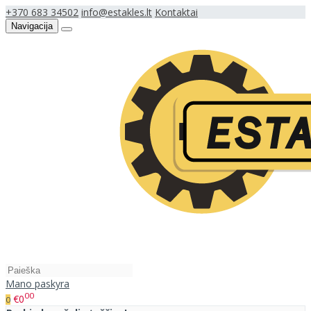
+370 683 34502
info@estakles.lt
Kontaktai
Navigacija
Mano paskyra
00
€0
0