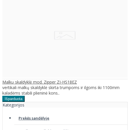
Malkų skaldyklė mod. Zipper ZI-HS18EZ
vertikali malkų skaldyklė skirta trumpoms ir ilgoms iki 1100mm
kaladėms stabili plieninė kons..
Kategorijos
Prekės sandėlyje