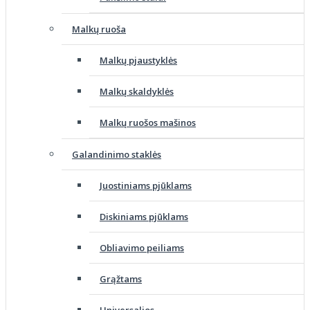
Malkų ruoša
Malkų pjaustyklės
Malkų skaldyklės
Malkų ruošos mašinos
Galandinimo staklės
Juostiniams pjūklams
Diskiniams pjūklams
Obliavimo peiliams
Grąžtams