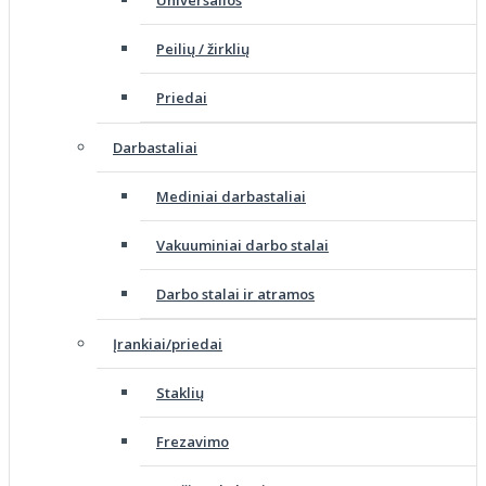
Universalios
Peilių / žirklių
Priedai
Darbastaliai
Mediniai darbastaliai
Vakuuminiai darbo stalai
Darbo stalai ir atramos
Įrankiai/priedai
Staklių
Frezavimo