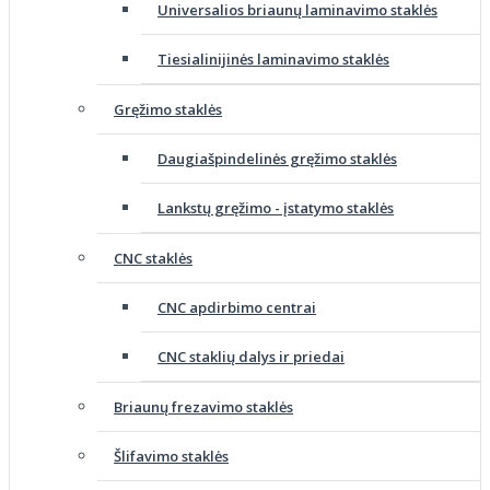
Universalios briaunų laminavimo staklės
Tiesialinijinės laminavimo staklės
Gręžimo staklės
Daugiašpindelinės gręžimo staklės
Lankstų gręžimo - įstatymo staklės
CNC staklės
CNC apdirbimo centrai
CNC staklių dalys ir priedai
Briaunų frezavimo staklės
Šlifavimo staklės