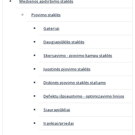
Medienos apdirbimo staklės
Pjovimo staklės
Gateriai
Daugiapjūklės staklės
Skersavimo - pjovimo kampu staklės
Juostinės pjovimo staklės
Diskinės pjovimo staklės staliams
Defektų išpjaustymo - optimizavimo linijos
Siaurapjūkliai
Įrankiai/priedai