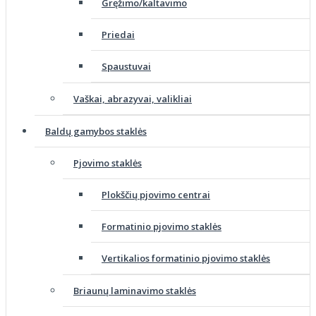
Gręžimo/kaltavimo
Priedai
Spaustuvai
Vaškai, abrazyvai, valikliai
Baldų gamybos staklės
Pjovimo staklės
Plokščių pjovimo centrai
Formatinio pjovimo staklės
Vertikalios formatinio pjovimo staklės
Briaunų laminavimo staklės