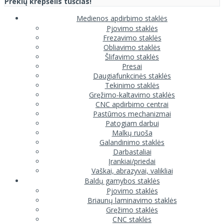
Prekių krepšelis tuščias!
Medienos apdirbimo staklės
Pjovimo staklės
Frezavimo staklės
Obliavimo staklės
Šlifavimo staklės
Presai
Daugiafunkcinės staklės
Tekinimo staklės
Gręžimo-kaltavimo staklės
CNC apdirbimo centrai
Pastūmos mechanizmai
Patogiam darbui
Malkų ruoša
Galandinimo staklės
Darbastaliai
Įrankiai/priedai
Vaškai, abrazyvai, valikliai
Baldų gamybos staklės
Pjovimo staklės
Briaunų laminavimo staklės
Gręžimo staklės
CNC staklės