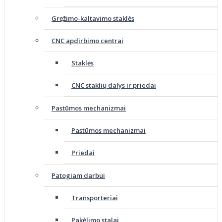
Gręžimo-kaltavimo staklės
CNC apdirbimo centrai
Staklės
CNC staklių dalys ir priedai
Pastūmos mechanizmai
Pastūmos mechanizmai
Priedai
Patogiam darbui
Transporteriai
Pakėlimo stalai