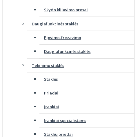
Skydo klijavimo presai
Daugiafunkcinės staklės
Pjovimo-frezavimo
Daugiafunkcinės staklės
Tekinimo staklės
Staklės
Priedai
Įrankiai
Įrankiai specialistams
Staklių priedai