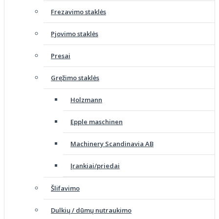
Frezavimo staklės
Pjovimo staklės
Presai
Gręžimo staklės
Holzmann
Epple maschinen
Machinery Scandinavia AB
Įrankiai/priedai
Šlifavimo
Dulkių / dūmų nutraukimo