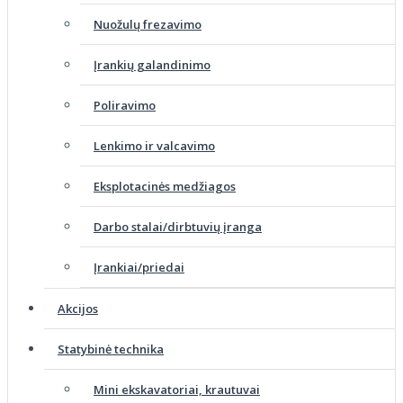
Nuožulų frezavimo
Įrankių galandinimo
Poliravimo
Lenkimo ir valcavimo
Eksplotacinės medžiagos
Darbo stalai/dirbtuvių įranga
Įrankiai/priedai
Akcijos
Statybinė technika
Mini ekskavatoriai, krautuvai