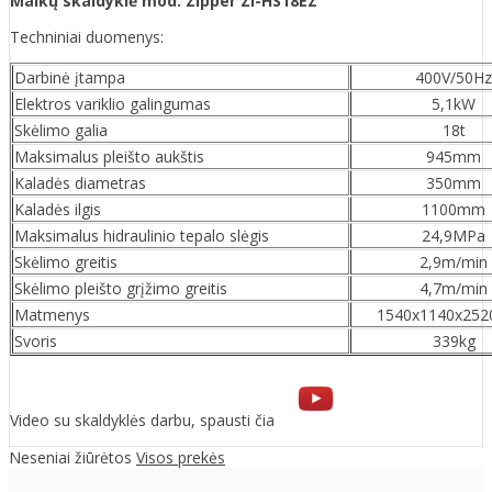
Malkų skaldyklė mod. Zipper ZI-HS18EZ
Techniniai duomenys:
Darbinė įtampa
400V/50Hz
Elektros variklio galingumas
5,1kW
Skėlimo galia
18t
Maksimalus pleišto aukštis
945mm
Kaladės diametras
350mm
Kaladės ilgis
1100mm
Maksimalus hidraulinio tepalo slėgis
24,9MPa
Skėlimo greitis
2,9m/min
Skėlimo pleišto grįžimo greitis
4,7m/min
Matmenys
1540x1140x25
Svoris
339kg
Video su skaldyklės darbu, spausti čia
Neseniai žiūrėtos
Visos prekės