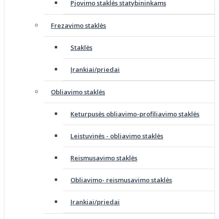
Pjovimo staklės statybininkams
Frezavimo staklės
Staklės
Įrankiai/priedai
Obliavimo staklės
Keturpusės obliavimo-profiliavimo staklės
Leistuvinės - obliavimo staklės
Reismusavimo staklės
Obliavimo- reismusavimo staklės
Įrankiai/priedai