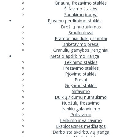
Briaunų frezavimo staklės
Šlifavimo staklės
Surinkimo įranga
Pjuvenų perdirbimo staklės
Drožlių nutraukimas
Smulkintuvai
Pramoniniai dulkių siurbliai
Briketavimo presai
Granulių gamybos įrenginiai
Metalo apdirbimo įranga
Tekinimo staklės
Frezavimo staklės
Pjovimo staklės
Presai
Gręžimo staklės
Šlifavimo
Dulkių / dūmų nutraukimo
Nuožulų frezavimo
Įrankių galandinimo
Poliravimo
Lenkimo ir valcavimo
Eksplotacinės medžiagos
Darbo stalai/dirbtuvių įranga