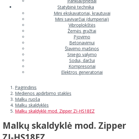
Įrankiai/priedai
Statybinė technika
Mini ekskavatoriai, krautuvai
Mini savivarčiai (dumperiai)
Vibroplokštės
Žemės grąžtai
Pjovimo
Betonavimui
Šlavimo mašinos
Sniego valymo
Sodui, daržui
Kompresoriai
Elektros generatoriai
Pagrindinis
Medienos apdirbimo staklės
Malkų ruoša
Malkų skaldyklės
Malkų skaldyklė mod. Zipper ZI-HS18EZ
Malkų skaldyklė mod. Zipper
ZI-HS18EZ