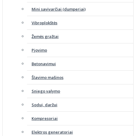
Mini savivarčiai (dumperiai)
Vibroplokštės
Žemės grąžtai
Pjovimo
Betonavimui
Šlavimo mašinos
Sniego valymo
Sodui, daržui
Kompresoriai
Elektros generatoriai