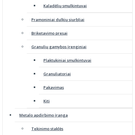
Kaladėlių smulkintuvai
Pramoniniai dulkių siurbliai
Briketavimo presai
Granulių gamybos įrenginiai
Plaktukiniai smulkintuvai
Granuliatoriai
Pakavimas
Kiti
Metalo apdirbimo įranga
Tekinimo staklės