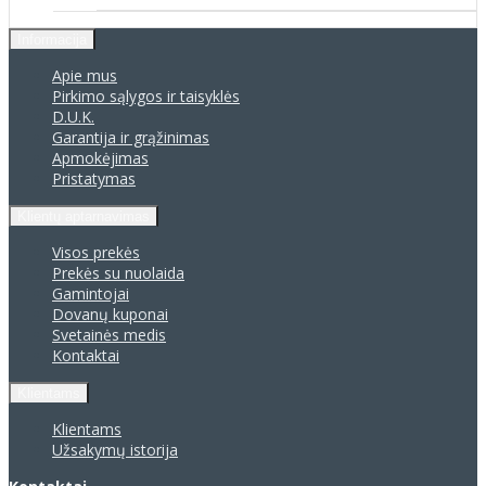
Informacija
Apie mus
Pirkimo sąlygos ir taisyklės
D.U.K.
Garantija ir grąžinimas
Apmokėjimas
Pristatymas
Klientų aptarnavimas
Visos prekės
Prekės su nuolaida
Gamintojai
Dovanų kuponai
Svetainės medis
Kontaktai
Klientams
Klientams
Užsakymų istorija