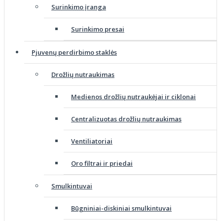
Surinkimo įranga
Surinkimo presai
Pjuvenų perdirbimo staklės
Drožlių nutraukimas
Medienos drožlių nutraukėjai ir ciklonai
Centralizuotas drožlių nutraukimas
Ventiliatoriai
Oro filtrai ir priedai
Smulkintuvai
Būgniniai-diskiniai smulkintuvai