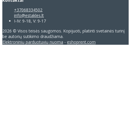
Kontaktai
+37068334502
info@estakles.lt
I-IV: 9-18, V: 9-17
2026 © Visos teisės saugomos. Kopijuoti, platinti svetainės turinį
be autorių sutikimo draudžiama.
Elektroninių parduotuvių nuoma
-
eshoprent.com