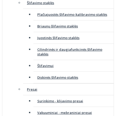
Šlifavimo staklės
Plačiajuostės šlifavimo-kalibravimo staklės
Briaunų šlifavimo staklės
Juostinės šlifavimo staklės
Cilindrinės ir daugiafunkcinės šlifavimo
staklės
Šlifavimui
Diskinės šlifavimo staklės
Presai
Surinkimo - klijavimo presai
Vakuuminiai - mebraniniai presai