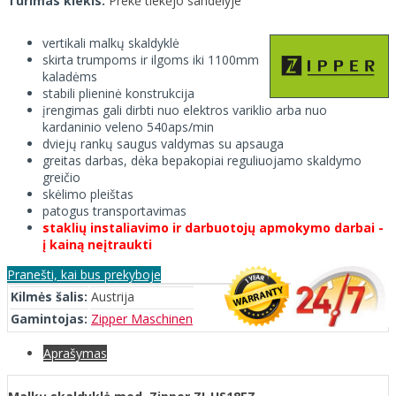
Turimas kiekis:
Prekė tiekėjo sandėlyje
vertikali malkų skaldyklė
skirta trumpoms ir ilgoms iki 1100mm
kaladėms
stabili plieninė konstrukcija
įrengimas gali dirbti nuo elektros variklio arba nuo
kardaninio veleno 540aps/min
dviejų rankų saugus valdymas su apsauga
greitas darbas, dėka bepakopiai reguliuojamo skaldymo
greičio
skėlimo pleištas
patogus transportavimas
staklių instaliavimo ir darbuotojų apmokymo darbai -
į kainą neįtraukti
Pranešti, kai bus prekyboje
Kilmės šalis:
Austrija
Gamintojas:
Zipper Maschinen
Aprašymas