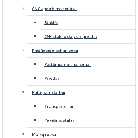
CNC apdirbimo centrai
Staklės
CNC staklių dalys ir priedai
Pastūmos mechanizmai
Pastūmos mechanizmai
Priedai
Patogiam darbui
Transporteriai
Pakėlimo stalai
Malkų ruoša