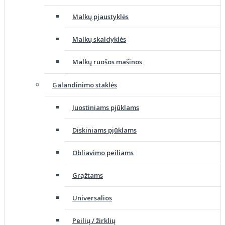
Malkų pjaustyklės
Malkų skaldyklės
Malkų ruošos mašinos
Galandinimo staklės
Juostiniams pjūklams
Diskiniams pjūklams
Obliavimo peiliams
Grąžtams
Universalios
Peilių / žirklių