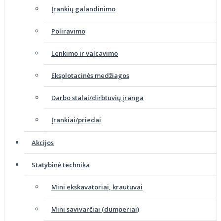
Įrankių galandinimo
Poliravimo
Lenkimo ir valcavimo
Eksplotacinės medžiagos
Darbo stalai/dirbtuvių įranga
Įrankiai/priedai
Akcijos
Statybinė technika
Mini ekskavatoriai, krautuvai
Mini savivarčiai (dumperiai)