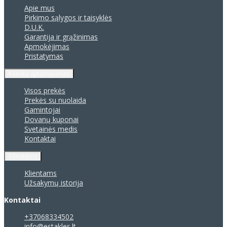
Apie mus
Pirkimo sąlygos ir taisyklės
D.U.K.
Garantija ir grąžinimas
Apmokėjimas
Pristatymas
Klientų aptarnavimas
Visos prekės
Prekės su nuolaida
Gamintojai
Dovanų kuponai
Svetainės medis
Kontaktai
Klientams
Klientams
Užsakymų istorija
Kontaktai
+37068334502
info@estakles.lt