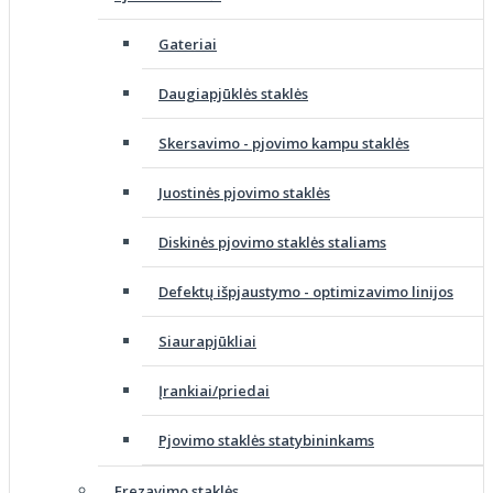
Gateriai
Daugiapjūklės staklės
Skersavimo - pjovimo kampu staklės
Juostinės pjovimo staklės
Diskinės pjovimo staklės staliams
Defektų išpjaustymo - optimizavimo linijos
Siaurapjūkliai
Įrankiai/priedai
Pjovimo staklės statybininkams
Frezavimo staklės