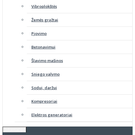
Vibroplokštės
Žemės grąžtai
Pjovimo
Betonavimui
Šlavimo mašinos
Sniego valymo
Sodui, daržui
Kompresoriai
Elektros generatoriai
Informacija