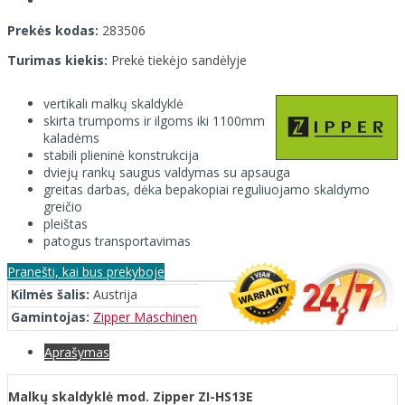
Prekės kodas:
283506
Turimas kiekis:
Prekė tiekėjo sandėlyje
vertikali malkų skaldyklė
skirta trumpoms ir ilgoms iki 1100mm
kaladėms
stabili plieninė konstrukcija
dviejų rankų saugus valdymas su apsauga
greitas darbas, dėka bepakopiai reguliuojamo skaldymo
greičio
pleištas
patogus transportavimas
Pranešti, kai bus prekyboje
Kilmės šalis:
Austrija
Gamintojas:
Zipper Maschinen
Aprašymas
Malkų skaldyklė mod. Zipper ZI-HS13E