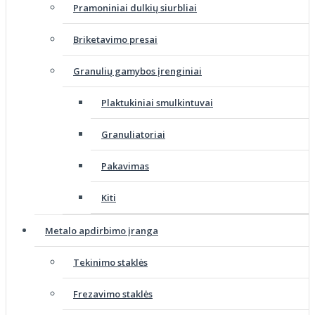
Pramoniniai dulkių siurbliai
Briketavimo presai
Granulių gamybos įrenginiai
Plaktukiniai smulkintuvai
Granuliatoriai
Pakavimas
Kiti
Metalo apdirbimo įranga
Tekinimo staklės
Frezavimo staklės