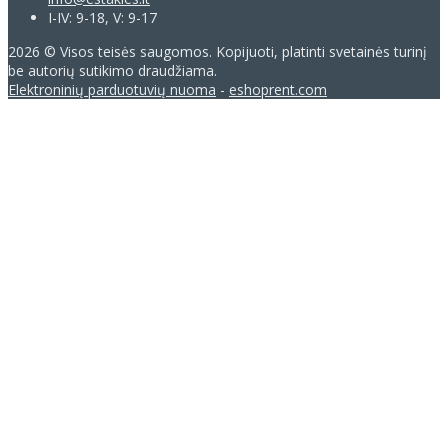
I-IV: 9-18, V: 9-17
2026 © Visos teisės saugomos. Kopijuoti, platinti svetainės turinį
be autorių sutikimo draudžiama.
Elektroninių parduotuvių nuoma
-
eshoprent.com