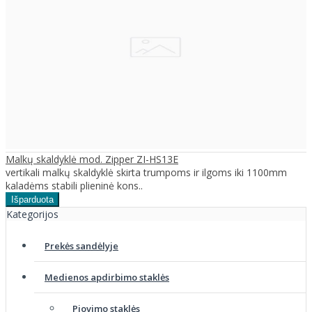
Malkų skaldyklė mod. Zipper ZI-HS13E
vertikali malkų skaldyklė skirta trumpoms ir ilgoms iki 1100mm
kaladėms stabili plieninė kons..
Kategorijos
Prekės sandėlyje
Medienos apdirbimo staklės
Pjovimo staklės