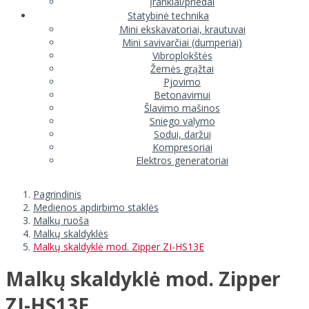
Įrankiai/priedai
Statybinė technika
Mini ekskavatoriai, krautuvai
Mini savivarčiai (dumperiai)
Vibroplokštės
Žemės grąžtai
Pjovimo
Betonavimui
Šlavimo mašinos
Sniego valymo
Sodui, daržui
Kompresoriai
Elektros generatoriai
Pagrindinis
Medienos apdirbimo staklės
Malkų ruoša
Malkų skaldyklės
Malkų skaldyklė mod. Zipper ZI-HS13E
Malkų skaldyklė mod. Zipper
ZI-HS13E