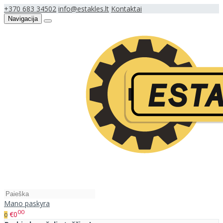
+370 683 34502
info@estakles.lt
Kontaktai
Navigacija
Mano paskyra
00
€0
0