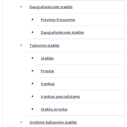
Daugiafunkcinės staklės
Pjovimo-frezavimo
Daugiafunkcinės staklės
Tekinimo staklės
Staklės
Priedai
Įrankiai
Įrankiai specialistams
Staklių priedai
Gręžimo-kaltavimo staklės