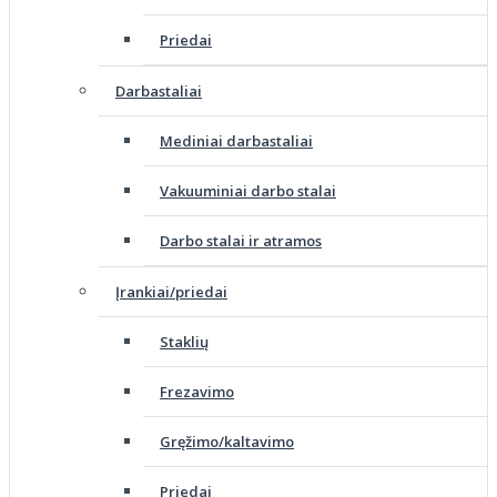
Priedai
Darbastaliai
Mediniai darbastaliai
Vakuuminiai darbo stalai
Darbo stalai ir atramos
Įrankiai/priedai
Staklių
Frezavimo
Gręžimo/kaltavimo
Priedai