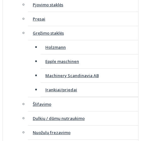
Pjovimo staklės
Presai
Gręžimo staklės
Holzmann
Epple maschinen
Machinery Scandinavia AB
Įrankiai/priedai
Šlifavimo
Dulkių / dūmų nutraukimo
Nuožulų frezavimo