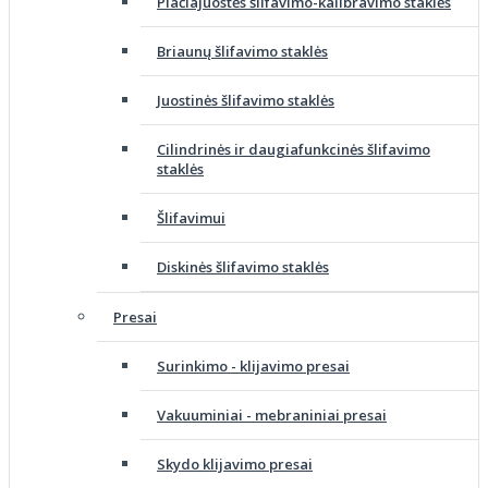
Plačiajuostės šlifavimo-kalibravimo staklės
Briaunų šlifavimo staklės
Juostinės šlifavimo staklės
Cilindrinės ir daugiafunkcinės šlifavimo
staklės
Šlifavimui
Diskinės šlifavimo staklės
Presai
Surinkimo - klijavimo presai
Vakuuminiai - mebraniniai presai
Skydo klijavimo presai