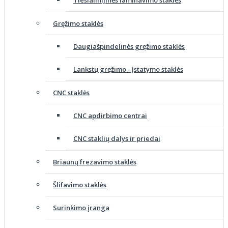
Tiesialinijinės laminavimo staklės
Gręžimo staklės
Daugiašpindelinės gręžimo staklės
Lankstų gręžimo - įstatymo staklės
CNC staklės
CNC apdirbimo centrai
CNC staklių dalys ir priedai
Briaunų frezavimo staklės
Šlifavimo staklės
Surinkimo įranga