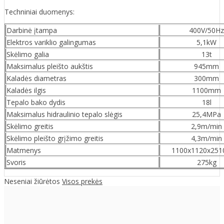
Techniniai duomenys:
Darbinė įtampa
400V/50Hz
Elektros variklio galingumas
5,1kW
Skėlimo galia
13t
Maksimalus pleišto aukštis
945mm
Kaladės diametras
300mm
Kaladės ilgis
1100mm
Tepalo bako dydis
18l
Maksimalus hidraulinio tepalo slėgis
25,4MPa
Skėlimo greitis
2,9m/min
Skėlimo pleišto grįžimo greitis
4,3m/min
Matmenys
1100x1120x25
Svoris
275kg
Neseniai žiūrėtos
Visos prekės