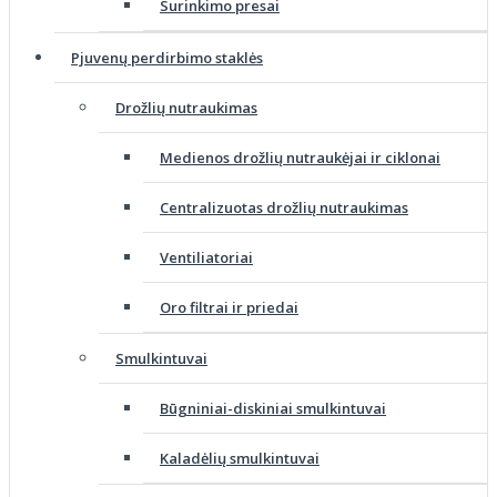
Surinkimo presai
Pjuvenų perdirbimo staklės
Drožlių nutraukimas
Medienos drožlių nutraukėjai ir ciklonai
Centralizuotas drožlių nutraukimas
Ventiliatoriai
Oro filtrai ir priedai
Smulkintuvai
Būgniniai-diskiniai smulkintuvai
Kaladėlių smulkintuvai