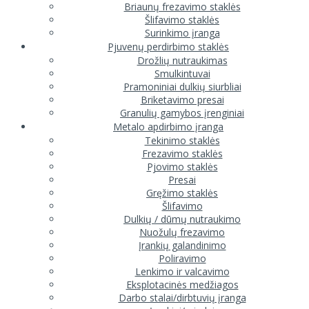
Briaunų frezavimo staklės
Šlifavimo staklės
Surinkimo įranga
Pjuvenų perdirbimo staklės
Drožlių nutraukimas
Smulkintuvai
Pramoniniai dulkių siurbliai
Briketavimo presai
Granulių gamybos įrenginiai
Metalo apdirbimo įranga
Tekinimo staklės
Frezavimo staklės
Pjovimo staklės
Presai
Gręžimo staklės
Šlifavimo
Dulkių / dūmų nutraukimo
Nuožulų frezavimo
Įrankių galandinimo
Poliravimo
Lenkimo ir valcavimo
Eksplotacinės medžiagos
Darbo stalai/dirbtuvių įranga