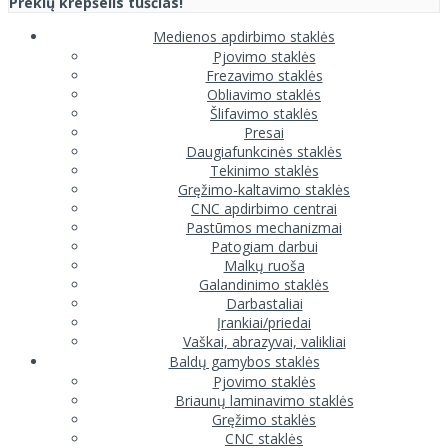
Prekių krepšelis tuščias!
Medienos apdirbimo staklės
Pjovimo staklės
Frezavimo staklės
Obliavimo staklės
Šlifavimo staklės
Presai
Daugiafunkcinės staklės
Tekinimo staklės
Gręžimo-kaltavimo staklės
CNC apdirbimo centrai
Pastūmos mechanizmai
Patogiam darbui
Malkų ruoša
Galandinimo staklės
Darbastaliai
Įrankiai/priedai
Vaškai, abrazyvai, valikliai
Baldų gamybos staklės
Pjovimo staklės
Briaunų laminavimo staklės
Gręžimo staklės
CNC staklės