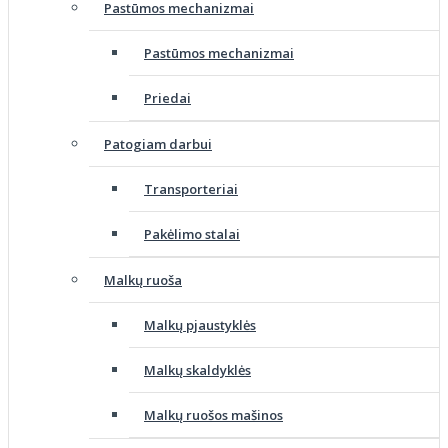
Pastūmos mechanizmai
Pastūmos mechanizmai
Priedai
Patogiam darbui
Transporteriai
Pakėlimo stalai
Malkų ruoša
Malkų pjaustyklės
Malkų skaldyklės
Malkų ruošos mašinos