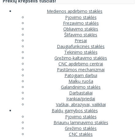
Prekių krepšelis tuščias!
Medienos apdirbimo staklės
Pjovimo staklės
Frezavimo staklės
Obliavimo staklės
Šlifavimo staklės
Presai
Daugiafunkcinės staklės
Tekinimo staklės
Gręžimo-kaltavimo staklės
CNC apdirbimo centrai
Pastūmos mechanizmai
Patogiam darbui
Malkų ruoša
Galandinimo staklės
Darbastaliai
Įrankiai/priedai
Vaškai, abrazyvai, valikliai
Baldų gamybos staklės
Pjovimo staklės
Briaunų laminavimo staklės
Gręžimo staklės
CNC staklės