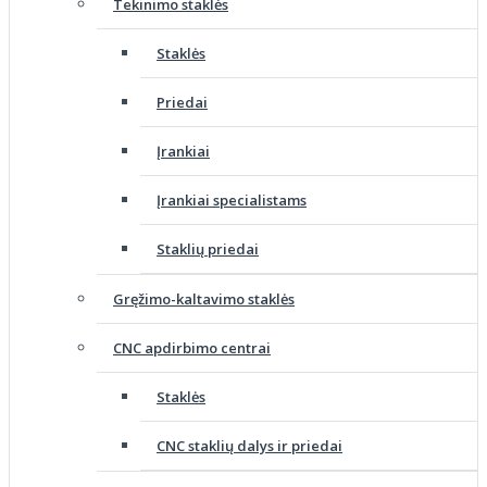
Tekinimo staklės
Staklės
Priedai
Įrankiai
Įrankiai specialistams
Staklių priedai
Gręžimo-kaltavimo staklės
CNC apdirbimo centrai
Staklės
CNC staklių dalys ir priedai