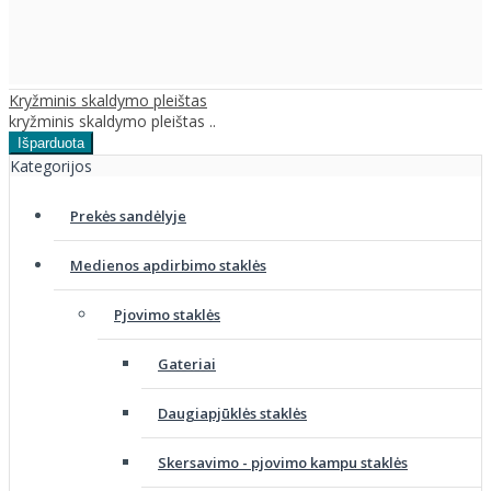
Kryžminis skaldymo pleištas
kryžminis skaldymo pleištas ..
Kategorijos
Prekės sandėlyje
Medienos apdirbimo staklės
Pjovimo staklės
Gateriai
Daugiapjūklės staklės
Skersavimo - pjovimo kampu staklės