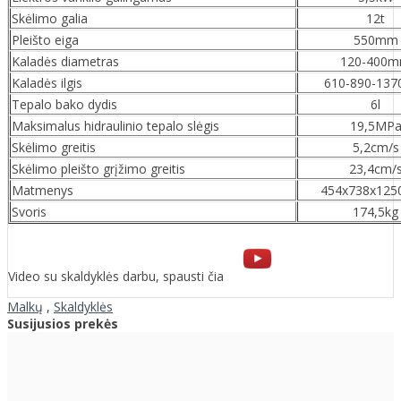
Skėlimo galia
12t
Pleišto eiga
550mm
Kaladės diametras
120-400
Kaladės ilgis
610-890-13
Tepalo bako dydis
6l
Maksimalus hidraulinio tepalo slėgis
19,5MP
Skėlimo greitis
5,2cm/s
Skėlimo pleišto grįžimo greitis
23,4cm/
Matmenys
454x738x12
Svoris
174,5kg
Video su skaldyklės darbu, spausti čia
Malkų
,
Skaldyklės
Susijusios prekės