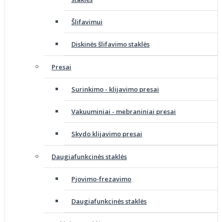
Šlifavimui
Diskinės šlifavimo staklės
Presai
Surinkimo - klijavimo presai
Vakuuminiai - mebraniniai presai
Skydo klijavimo presai
Daugiafunkcinės staklės
Pjovimo-frezavimo
Daugiafunkcinės staklės