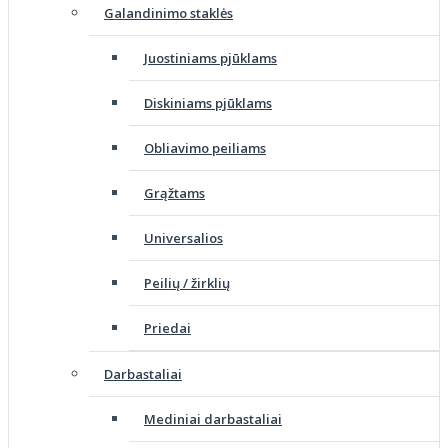
Galandinimo staklės
Juostiniams pjūklams
Diskiniams pjūklams
Obliavimo peiliams
Grąžtams
Universalios
Peilių / žirklių
Priedai
Darbastaliai
Mediniai darbastaliai