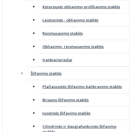
Keturpusės obliavimo-profiliavimo staklės
Leistuvinės - obliavimo staklės
Reismusavimo staklės
Obliavimo- reismusavimo staklės
Įrankiai/priedai
Šlifavimo staklės
Plačiajuostės šlifavimo-kalibravimo staklės
Briaunų šlifavimo staklės
Juostinės šlifavimo staklės
Cilindrinės ir daugiafunkcinės šlifavimo
staklės