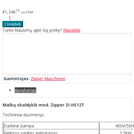
73
€1,346
su PVM
Turite klausimų apie šią prekę?
Klauskite
Gamintojas:
Zipper Maschinen
Aprašymas
Malkų skaldyklė mod. Zipper ZI-HS12T
Techniniai duomenys:
Darbinė įtampa
400V/50H
Elektros variklio galingumas
3,5kW