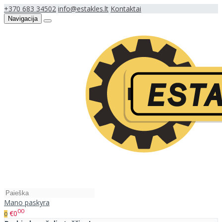
+370 683 34502
info@estakles.lt
Kontaktai
Navigacija
Mano paskyra
00
€0
0