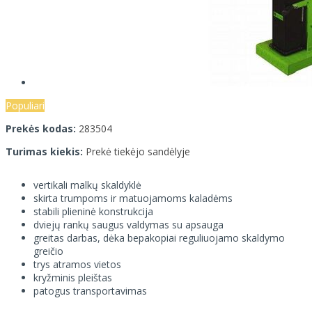
Populiari
Prekės kodas:
283504
Turimas kiekis:
Prekė tiekėjo sandėlyje
vertikali malkų skaldyklė
skirta trumpoms ir matuojamoms kaladėms
stabili plieninė konstrukcija
dviejų rankų saugus valdymas su apsauga
greitas darbas, dėka bepakopiai reguliuojamo skaldymo
greičio
trys atramos vietos
kryžminis pleištas
patogus transportavimas