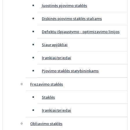
Juostinės pjovimo staklės
Diskinės pjovimo staklės staliams
Defektų išpjaustymo - optimizavimo linijos
Siaurapjūkliai
Įrankiai/priedai
Pjovimo staklės statybininkams
Frezavimo staklės
Staklės
Įrankiai/priedai
Obliavimo staklės