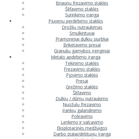
Briaunų frezavimo staklės
Šlifavimo staklės
Surinkimo įranga
Pjuvenų perdirbimo staklės
Drožlių nutraukimas
Smulkintuvai
Pramoniniai dulkių siurbliai
Briketavimo presai
Granulių gamybos įrenginiai
Metalo apdirbimo įranga
Tekinimo staklės
Frezavimo staklės
Pjovimo staklės
Presai
Gręžimo staklės
Šlifavimo
Dulkių / dūmų nutraukimo
Nuožulų frezavimo
Įrankių galandinimo
Poliravimo
Lenkimo ir valcavimo
Eksplotacinės medžiagos
Darbo stalai/dirbtuvių įranga