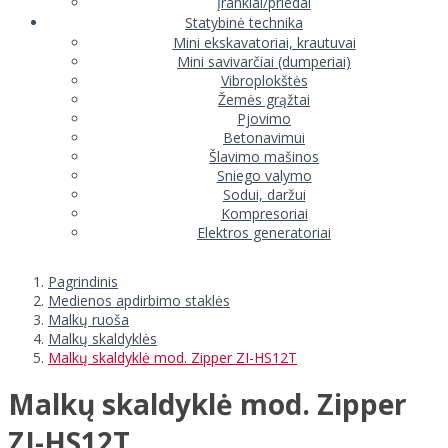
Įrankiai/priedai
Statybinė technika
Mini ekskavatoriai, krautuvai
Mini savivarčiai (dumperiai)
Vibroplokštės
Žemės grąžtai
Pjovimo
Betonavimui
Šlavimo mašinos
Sniego valymo
Sodui, daržui
Kompresoriai
Elektros generatoriai
Pagrindinis
Medienos apdirbimo staklės
Malkų ruoša
Malkų skaldyklės
Malkų skaldyklė mod. Zipper ZI-HS12T
Malkų skaldyklė mod. Zipper
ZI-HS12T