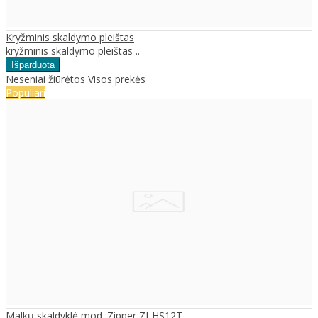
Kryžminis skaldymo pleištas
kryžminis skaldymo pleištas ..
Neseniai žiūrėtos
Visos prekės
Populiari
Malkų skaldyklė mod. Zipper ZI-HS12T