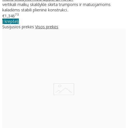
vertikali malkų skaldyklė skirta trumpoms ir matuojamoms
kaladėms stabili plieninė konstrukci..
73
€1,346
Į krepšelį
Susijusios prekės
Visos prekės