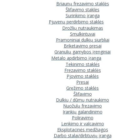
Briaunų frezavimo staklės
Šlifavimo staklės
Surinkimo įranga
Pjuvenų perdirbimo staklės
Drožlių nutraukimas
Smulkintuvai
Pramoniniai dulkių siurbliai
Briketavimo presai
Granulių gamybos įrenginiai
Metalo apdirbimo įranga
Tekinimo staklės
Frezavimo staklės
Pjovimo staklės
Presai
Gręžimo staklės
Šlifavimo
Dulkių / dūmų nutraukimo
Nuožulų frezavimo
Įrankių galandinimo
Poliravimo
Lenkimo ir valcavimo
Eksplotacinės medžiagos
Darbo stalai/dirbtuvių įranga