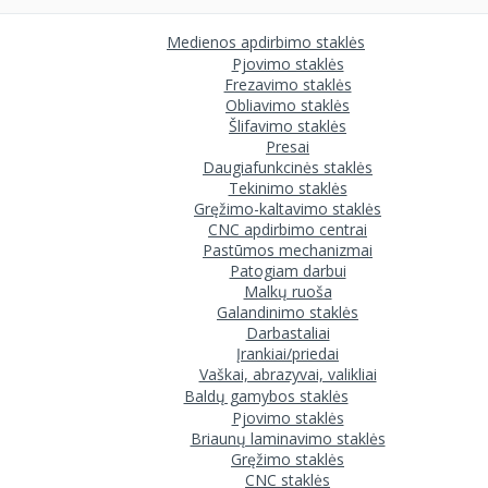
Medienos apdirbimo staklės
Pjovimo staklės
Frezavimo staklės
Obliavimo staklės
Šlifavimo staklės
Presai
Daugiafunkcinės staklės
Tekinimo staklės
Gręžimo-kaltavimo staklės
CNC apdirbimo centrai
Pastūmos mechanizmai
Patogiam darbui
Malkų ruoša
Galandinimo staklės
Darbastaliai
Įrankiai/priedai
Vaškai, abrazyvai, valikliai
Baldų gamybos staklės
Pjovimo staklės
Briaunų laminavimo staklės
Gręžimo staklės
CNC staklės