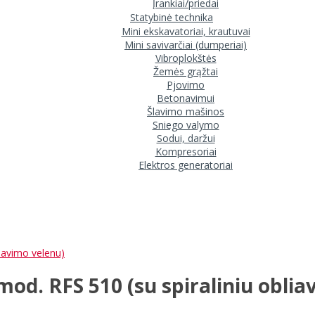
Įrankiai/priedai
Statybinė technika
Mini ekskavatoriai, krautuvai
Mini savivarčiai (dumperiai)
Vibroplokštės
Žemės grąžtai
Pjovimo
Betonavimui
Šlavimo mašinos
Sniego valymo
Sodui, daržui
Kompresoriai
Elektros generatoriai
liavimo velenu)
mod. RFS 510 (su spiraliniu obli