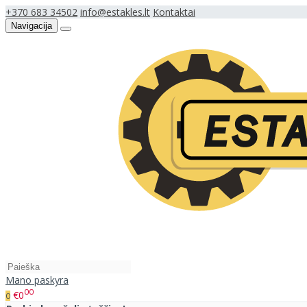
+370 683 34502
info@estakles.lt
Kontaktai
Navigacija
Mano paskyra
00
€0
0