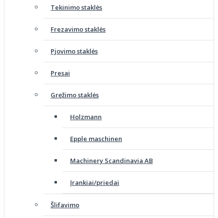
Tekinimo staklės
Frezavimo staklės
Pjovimo staklės
Presai
Gręžimo staklės
Holzmann
Epple maschinen
Machinery Scandinavia AB
Įrankiai/priedai
Šlifavimo