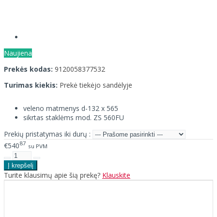
Naujiena
Prekės kodas:
9120058377532
Turimas kiekis:
Prekė tiekėjo sandėlyje
veleno matmenys d-132 x 565
sikrtas staklėms mod. ZS 560FU
Prekių pristatymas iki durų :
87
€540
su PVM
Turite klausimų apie šią prekę?
Klauskite