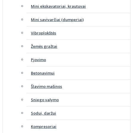
Mini ekskavatoriai, krautuvai
Mini savivarčiai (dumperiai)
Vibroplokštės
Žemės grąžtai
Pjovimo
Betonavimui
Šlavimo mašinos
Sniego valymo
Sodui, daržui
Kompresoriai