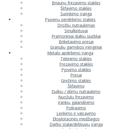
Briaunų frezavimo staklės
Šlifavimo staklės
Surinkimo įranga
Pjuvenų perdirbimo staklės
Drožlių nutraukimas
Smulkintuvai
Pramoniniai dulkių siurbliai
Briketavimo presai
Granulių gamybos įrenginiai
Metalo apdirbimo įranga
Tekinimo staklės
Frezavimo staklės
Pjovimo staklės
Presai
Gręžimo staklės
Šlifavimo
Dulkių / dūmų nutraukimo
Nuožulų frezavimo
Įrankių galandinimo
Poliravimo
Lenkimo ir valcavimo
Eksplotacinės medžiagos
Darbo stalai/dirbtuvių įranga