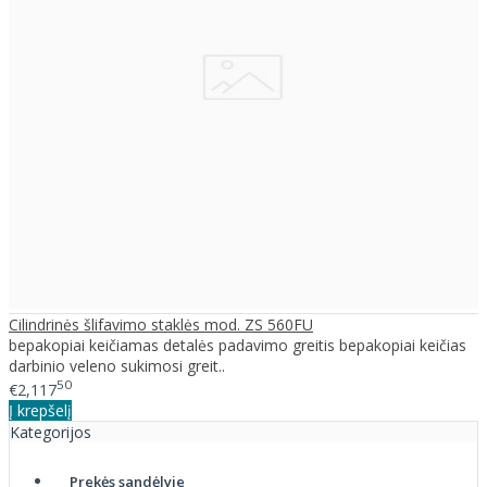
Cilindrinės šlifavimo staklės mod. ZS 560FU
bepakopiai keičiamas detalės padavimo greitis bepakopiai keičias
darbinio veleno sukimosi greit..
50
€2,117
Į krepšelį
Kategorijos
Prekės sandėlyje