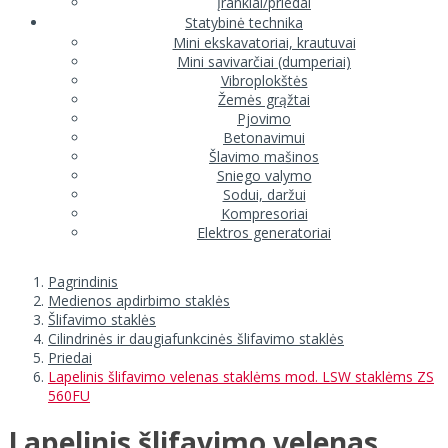
Įrankiai/priedai
Statybinė technika
Mini ekskavatoriai, krautuvai
Mini savivarčiai (dumperiai)
Vibroplokštės
Žemės grąžtai
Pjovimo
Betonavimui
Šlavimo mašinos
Sniego valymo
Sodui, daržui
Kompresoriai
Elektros generatoriai
Pagrindinis
Medienos apdirbimo staklės
Šlifavimo staklės
Cilindrinės ir daugiafunkcinės šlifavimo staklės
Priedai
Lapelinis šlifavimo velenas staklėms mod. LSW staklėms ZS
560FU
Lapelinis šlifavimo velenas