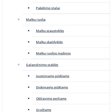
Pakėlimo stalai
Malkų ruoša
Malkų pjaustyklės
Malkų skaldyklės
Malkų ruošos mašinos
Galandinimo staklės
Juostiniams pjūklams
Diskiniams pjūklams
Obliavimo peiliams
Grąžtams