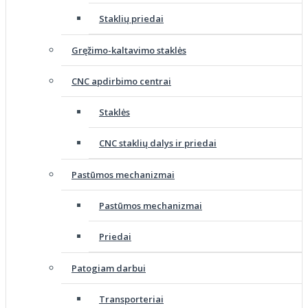
Staklių priedai
Gręžimo-kaltavimo staklės
CNC apdirbimo centrai
Staklės
CNC staklių dalys ir priedai
Pastūmos mechanizmai
Pastūmos mechanizmai
Priedai
Patogiam darbui
Transporteriai