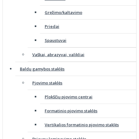
Gręžimo/kaltavimo
Priedai
Spaustuvai
Vaškai, abrazyvai, valikliai
Baldų gamybos staklės
Pjovimo staklės
Plokščių pjovimo centrai
Formatinio pjovimo staklės
Vertikalios formatinio pjovimo staklės
Briaunų laminavimo staklės