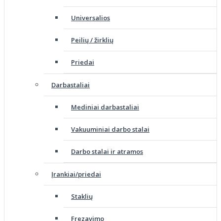
Universalios
Peilių / žirklių
Priedai
Darbastaliai
Mediniai darbastaliai
Vakuuminiai darbo stalai
Darbo stalai ir atramos
Įrankiai/priedai
Staklių
Frezavimo