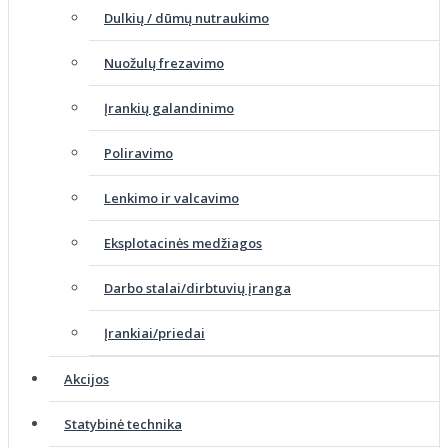
Dulkių / dūmų nutraukimo
Nuožulų frezavimo
Įrankių galandinimo
Poliravimo
Lenkimo ir valcavimo
Eksplotacinės medžiagos
Darbo stalai/dirbtuvių įranga
Įrankiai/priedai
Akcijos
Statybinė technika