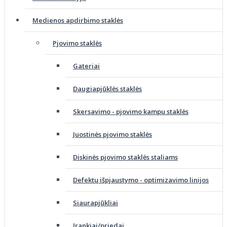
Medienos apdirbimo staklės
Pjovimo staklės
Gateriai
Daugiapjūklės staklės
Skersavimo - pjovimo kampu staklės
Juostinės pjovimo staklės
Diskinės pjovimo staklės staliams
Defektų išpjaustymo - optimizavimo linijos
Siaurapjūkliai
Įrankiai/priedai