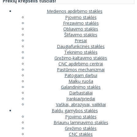
Prekių krepšelis tuščias!
Medienos apdirbimo staklės
Pjovimo staklės
Frezavimo staklės
Obliavimo staklės
Šlifavimo staklės
Presai
Daugiafunkcinės staklės
Tekinimo staklės
Gręžimo-kaltavimo staklės
CNC apdirbimo centrai
Pastūmos mechanizmai
Patogiam darbui
Malkų ruoša
Galandinimo staklės
Darbastaliai
Įrankiai/priedai
Vaškai, abrazyvai, valikliai
Baldų gamybos staklės
Pjovimo staklės
Briaunų laminavimo staklės
Gręžimo staklės
CNC staklės