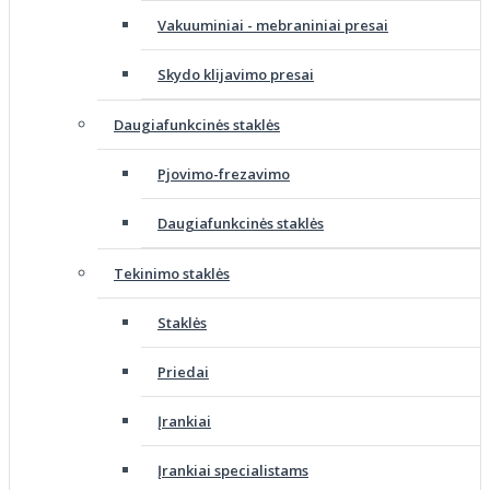
Vakuuminiai - mebraniniai presai
Skydo klijavimo presai
Daugiafunkcinės staklės
Pjovimo-frezavimo
Daugiafunkcinės staklės
Tekinimo staklės
Staklės
Priedai
Įrankiai
Įrankiai specialistams