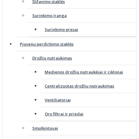
Šlifavimo staklės
Surinkimo įranga
Surinkimo presai
Pjuvenų perdirbimo staklės
Drožlių nutraukimas
Medienos drožlių nutraukėjai ir ciklonai
Centralizuotas drožlių nutraukimas
Ventiliatoriai
Oro filtrai ir priedai
Smulkintuvai