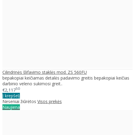
Cilindrinės šlifavimo staklės mod. ZS 560FU
bepakopiai keičiamas detalės padavimo greitis bepakopiai keičias
darbinio veleno sukimosi greit..
50
€2,117
Į krepšelį
Neseniai žiūrėtos
Visos prekės
Naujiena