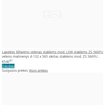
Lapelinis šlifavimo velenas staklėms mod. LSW staklėms ZS 560FU
veleno matmenys d-132 x 565 sikrtas staklėms mod. ZS 560FU ..
87
€540
Daugiau
Susijusios prekės
Visos prekės