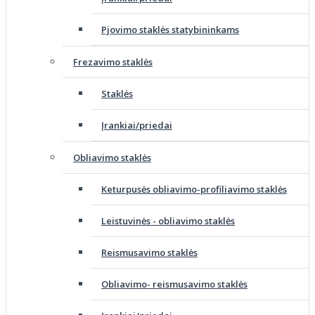
Pjovimo staklės statybininkams
Frezavimo staklės
Staklės
Įrankiai/priedai
Obliavimo staklės
Keturpusės obliavimo-profiliavimo staklės
Leistuvinės - obliavimo staklės
Reismusavimo staklės
Obliavimo- reismusavimo staklės