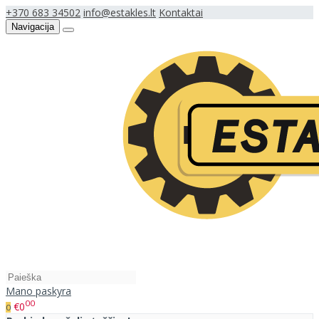
+370 683 34502
info@estakles.lt
Kontaktai
Navigacija
Mano paskyra
00
€0
0