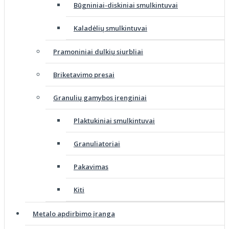
Būgniniai-diskiniai smulkintuvai
Kaladėlių smulkintuvai
Pramoniniai dulkių siurbliai
Briketavimo presai
Granulių gamybos įrenginiai
Plaktukiniai smulkintuvai
Granuliatoriai
Pakavimas
Kiti
Metalo apdirbimo įranga