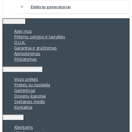
Elektros generatoriai
Informacija
Apie mus
Pirkimo sąlygos ir taisyklės
D.U.K.
Garantija ir grąžinimas
Apmokėjimas
Pristatymas
Klientų aptarnavimas
Visos prekės
Prekės su nuolaida
Gamintojai
Dovanų kuponai
Svetainės medis
Kontaktai
Klientams
Klientams