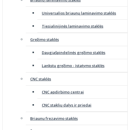
Universalios briaunų laminavimo staklės
Tiesialinijinės laminavimo staklės
Gręžimo staklės
Daugiašpindelinės gręžimo staklės
Lankstų gręžimo - įstatymo staklės
CNC staklės
CNC apdirbimo centrai
CNC staklių dalys ir priedai
Briaunų frezavimo staklės