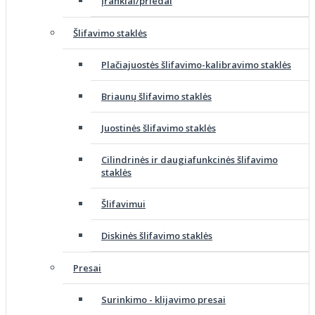
Įrankiai/priedai
Šlifavimo staklės
Plačiajuostės šlifavimo-kalibravimo staklės
Briaunų šlifavimo staklės
Juostinės šlifavimo staklės
Cilindrinės ir daugiafunkcinės šlifavimo
staklės
Šlifavimui
Diskinės šlifavimo staklės
Presai
Surinkimo - klijavimo presai