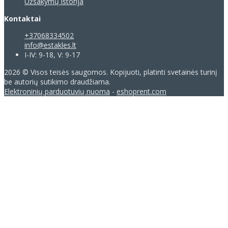
Užsakymų istorija
Kontaktai
+37068334502
info@estakles.lt
I-IV: 9-18, V: 9-17
2026 © Visos teisės saugomos. Kopijuoti, platinti svetainės turinį
be autorių sutikimo draudžiama.
Elektroninių parduotuvių nuoma
-
eshoprent.com