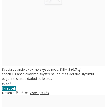
Specialus antiblokavimo skystis mod. SGM 3 (0,7kg)
specialus antiblokavimo skystis naudojmas detalės slydimui
pagerinti skirtas darbui su leistu..
99
€24
Į krepšelį
Neseniai žiūrėtos
Visos prekės