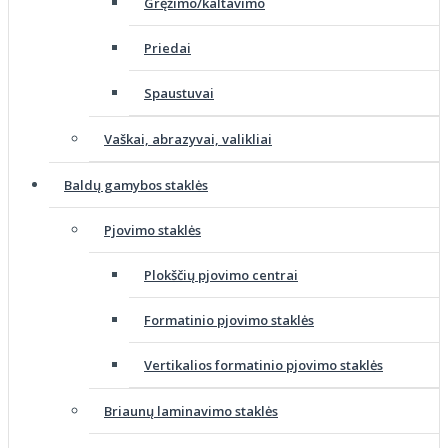
Gręžimo/kaltavimo
Priedai
Spaustuvai
Vaškai, abrazyvai, valikliai
Baldų gamybos staklės
Pjovimo staklės
Plokščių pjovimo centrai
Formatinio pjovimo staklės
Vertikalios formatinio pjovimo staklės
Briaunų laminavimo staklės