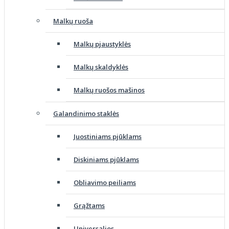
Malkų ruoša
Malkų pjaustyklės
Malkų skaldyklės
Malkų ruošos mašinos
Galandinimo staklės
Juostiniams pjūklams
Diskiniams pjūklams
Obliavimo peiliams
Grąžtams
Universalios