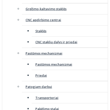
Gręžimo-kaltavimo staklės
CNC apdirbimo centrai
Staklės
CNC staklių dalys ir priedai
Pastūmos mechanizmai
Pastūmos mechanizmai
Priedai
Patogiam darbui
Transporteriai
Pakėlimo stalai