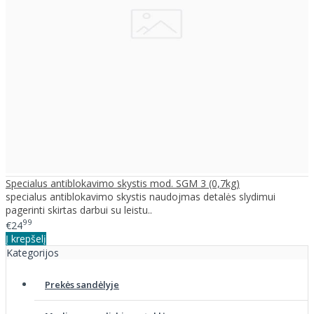
Specialus antiblokavimo skystis mod. SGM 3 (0,7kg)
specialus antiblokavimo skystis naudojmas detalės slydimui
pagerinti skirtas darbui su leistu..
99
€24
Į krepšelį
Kategorijos
Prekės sandėlyje