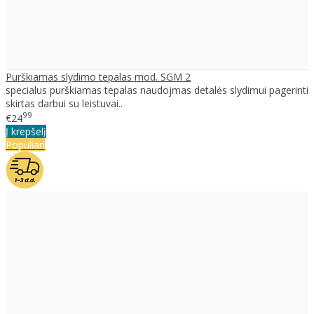
Purškiamas slydimo tepalas mod. SGM 2
specialus purškiamas tepalas naudojmas detalės slydimui pagerinti
skirtas darbui su leistuvai..
99
€24
Į krepšelį
Populiari