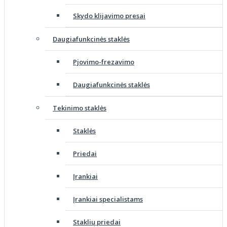
Skydo klijavimo presai
Daugiafunkcinės staklės
Pjovimo-frezavimo
Daugiafunkcinės staklės
Tekinimo staklės
Staklės
Priedai
Įrankiai
Įrankiai specialistams
Staklių priedai