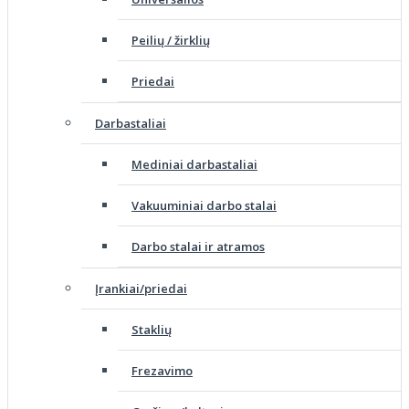
Peilių / žirklių
Priedai
Darbastaliai
Mediniai darbastaliai
Vakuuminiai darbo stalai
Darbo stalai ir atramos
Įrankiai/priedai
Staklių
Frezavimo