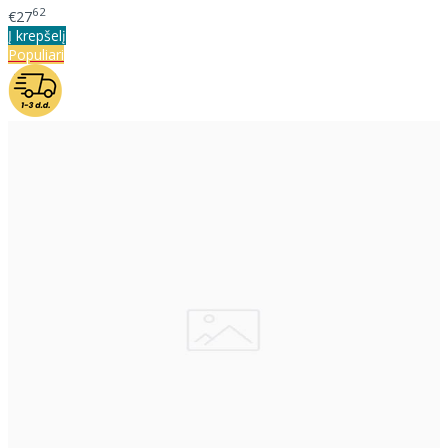
62
€27
Į krepšelį
Populiari