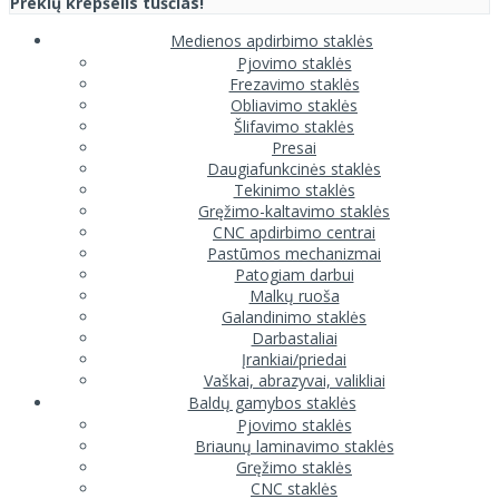
Prekių krepšelis tuščias!
Medienos apdirbimo staklės
Pjovimo staklės
Frezavimo staklės
Obliavimo staklės
Šlifavimo staklės
Presai
Daugiafunkcinės staklės
Tekinimo staklės
Gręžimo-kaltavimo staklės
CNC apdirbimo centrai
Pastūmos mechanizmai
Patogiam darbui
Malkų ruoša
Galandinimo staklės
Darbastaliai
Įrankiai/priedai
Vaškai, abrazyvai, valikliai
Baldų gamybos staklės
Pjovimo staklės
Briaunų laminavimo staklės
Gręžimo staklės
CNC staklės