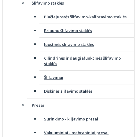
Šlifavimo staklės
Plačiajuostės šlifavimo-kalibravimo staklės
Briaunų šlifavimo staklės
Juostinės šlifavimo staklės
Cilindrinės ir daugiafunkcinės šlifavimo
staklės
Šlifavimui
Diskinės šlifavimo staklės
Presai
Surinkimo - klijavimo presai
Vakuuminiai - mebraniniai presai