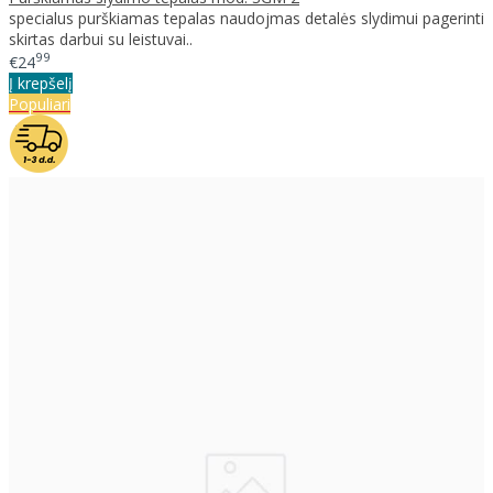
specialus purškiamas tepalas naudojmas detalės slydimui pagerinti
skirtas darbui su leistuvai..
99
€24
Į krepšelį
Populiari