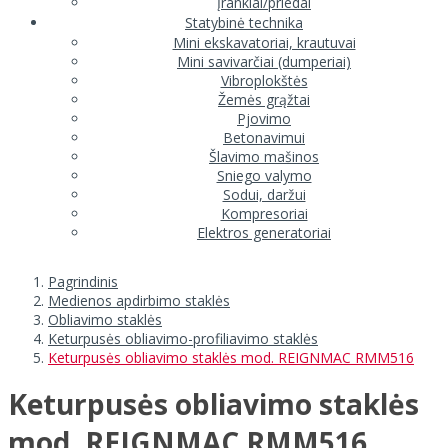
Įrankiai/priedai
Statybinė technika
Mini ekskavatoriai, krautuvai
Mini savivarčiai (dumperiai)
Vibroplokštės
Žemės grąžtai
Pjovimo
Betonavimui
Šlavimo mašinos
Sniego valymo
Sodui, daržui
Kompresoriai
Elektros generatoriai
Pagrindinis
Medienos apdirbimo staklės
Obliavimo staklės
Keturpusės obliavimo-profiliavimo staklės
Keturpusės obliavimo staklės mod. REIGNMAC RMM516
Keturpusės obliavimo staklės
mod. REIGNMAC RMM516