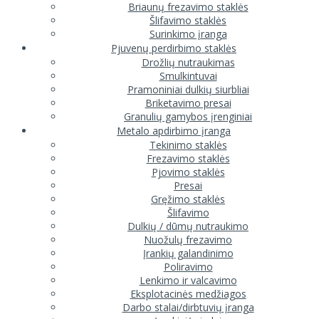
Briaunų frezavimo staklės
Šlifavimo staklės
Surinkimo įranga
Pjuvenų perdirbimo staklės
Drožlių nutraukimas
Smulkintuvai
Pramoniniai dulkių siurbliai
Briketavimo presai
Granulių gamybos įrenginiai
Metalo apdirbimo įranga
Tekinimo staklės
Frezavimo staklės
Pjovimo staklės
Presai
Gręžimo staklės
Šlifavimo
Dulkių / dūmų nutraukimo
Nuožulų frezavimo
Įrankių galandinimo
Poliravimo
Lenkimo ir valcavimo
Eksplotacinės medžiagos
Darbo stalai/dirbtuvių įranga