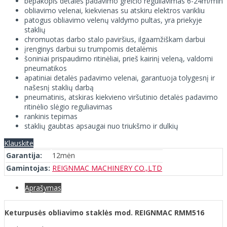
bepakopis detalės padavimo greičio reguliavimas 6-24m/min
obliavimo velenai, kiekvienas su atskiru elektros varikliu
patogus obliavimo velenų valdymo pultas, yra priekyje
staklių
chromuotas darbo stalo paviršius, ilgaamžiškam darbui
įrenginys darbui su trumpomis detalėmis
šoniniai prispaudimo ritinėliai, prieš kairinį veleną, valdomi
pneumatikos
apatiniai detalės padavimo velenai, garantuoja tolygesnį ir
našesnį staklių darbą
pneumatinis, atskiras kiekvieno viršutinio detalės padavimo
ritinėlio slėgio reguliavimas
rankinis tepimas
staklių gaubtas apsaugai nuo triukšmo ir dulkių
Klauskite
Garantija:
12mėn
Gamintojas:
REIGNMAC MACHINERY CO.,LTD
Aprašymas
Keturpusės obliavimo staklės mod. REIGNMAC RMM516