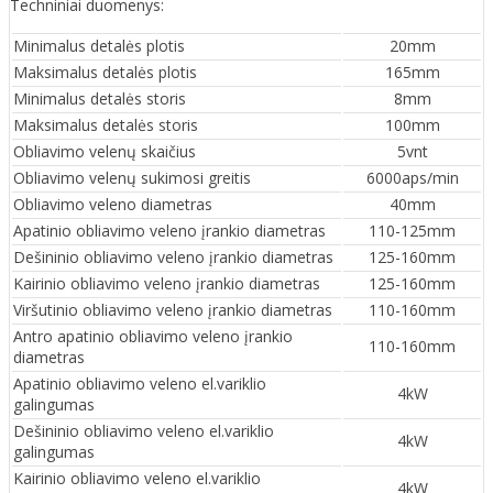
Techniniai duomenys:
Minimalus detalės plotis
20mm
Maksimalus detalės plotis
165mm
Minimalus detalės storis
8mm
Maksimalus detalės storis
100mm
Obliavimo velenų skaičius
5vnt
Obliavimo velenų sukimosi greitis
6000aps/min
Obliavimo veleno diametras
40mm
Apatinio obliavimo veleno įrankio diametras
110-125mm
Dešininio obliavimo veleno įrankio diametras
125-160mm
Kairinio obliavimo veleno įrankio diametras
125-160mm
Viršutinio obliavimo veleno įrankio diametras
110-160mm
Antro apatinio obliavimo veleno įrankio
110-160mm
diametras
Apatinio obliavimo veleno el.variklio
4kW
galingumas
Dešininio obliavimo veleno el.variklio
4kW
galingumas
Kairinio obliavimo veleno el.variklio
4kW