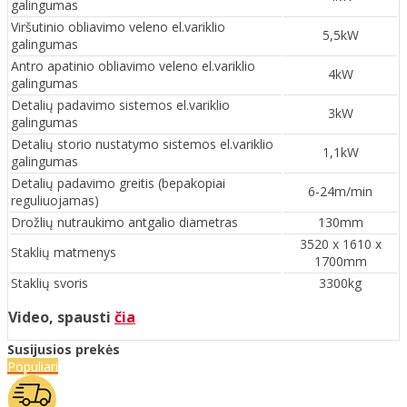
galingumas
Viršutinio obliavimo veleno el.variklio
5,5kW
galingumas
Antro apatinio obliavimo veleno el.variklio
4kW
galingumas
Detalių padavimo sistemos el.variklio
3kW
galingumas
Detalių storio nustatymo sistemos el.variklio
1,1kW
galingumas
Detalių padavimo greitis (bepakopiai
6-24m/min
reguliuojamas)
Drožlių nutraukimo antgalio diametras
130mm
3520 x 1610 x
Staklių matmenys
1700mm
Staklių svoris
3300kg
Video, spausti
čia
Susijusios prekės
Populiari