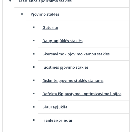
Medienos apdirbimo staklės
Pjovimo staklės
Gateriai
Daugiapjūklės staklės
Skersavimo - pjovimo kampu staklės
Juostinės pjovimo staklės
Diskinės pjovimo staklės staliams
Defektų išpjaustymo - optimizavimo linijos
Siaurapjūkliai
Įrankiai/priedai