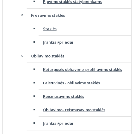
Pjovimo staklės statybininkams
Frezavimo staklės
Staklės
Įrankiai/priedai
Obliavimo staklės
Keturpusės obliavimo-profiliavimo staklės
Leistuvinės - obliavimo staklės
Reismusavimo staklės
Obliavimo- reismusavimo staklės
Įrankiai/priedai