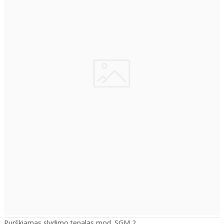
Purškiamas slydimo tepalas mod. SGM 2