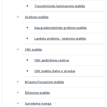
Tiesialinijinės laminavimo staklės
Gręžimo staklės
Daugiašpindelinės gręžimo staklės
Lankstų gręžimo - įstatymo staklės
CNC staklės
CNC apdirbimo centrai
CNC staklių dalys ir priedai
Briaunų frezavimo staklės
Šlifavimo staklės
Surinkimo įranga