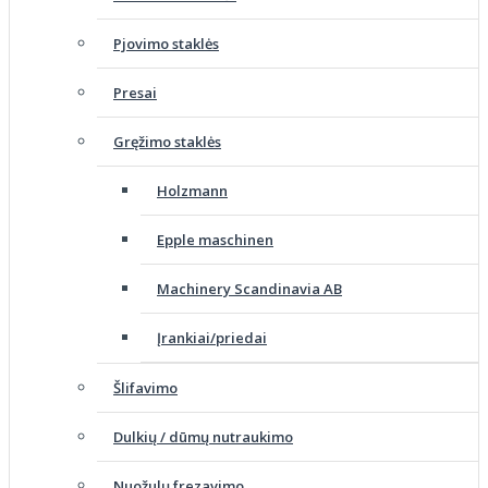
Pjovimo staklės
Presai
Gręžimo staklės
Holzmann
Epple maschinen
Machinery Scandinavia AB
Įrankiai/priedai
Šlifavimo
Dulkių / dūmų nutraukimo
Nuožulų frezavimo