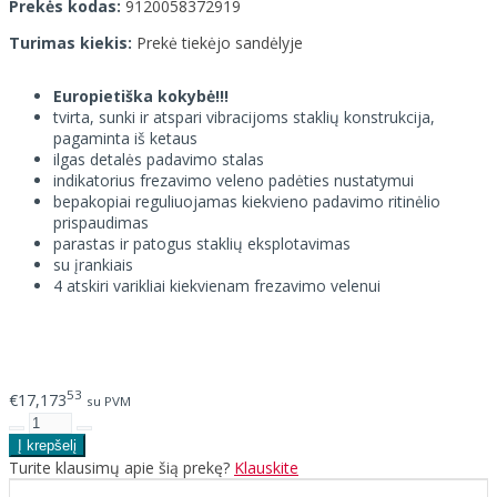
Prekės kodas:
9120058372919
Turimas kiekis:
Prekė tiekėjo sandėlyje
Europietiška kokybė!!!
tvirta, sunki ir atspari vibracijoms staklių konstrukcija,
pagaminta iš ketaus
ilgas detalės padavimo stalas
indikatorius frezavimo veleno padėties nustatymui
bepakopiai reguliuojamas kiekvieno padavimo ritinėlio
prispaudimas
parastas ir patogus staklių eksplotavimas
su įrankiais
4 atskiri varikliai kiekvienam frezavimo velenui
53
€17,173
su PVM
Turite klausimų apie šią prekę?
Klauskite