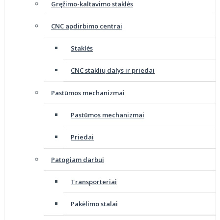
Gręžimo-kaltavimo staklės
CNC apdirbimo centrai
Staklės
CNC staklių dalys ir priedai
Pastūmos mechanizmai
Pastūmos mechanizmai
Priedai
Patogiam darbui
Transporteriai
Pakėlimo stalai