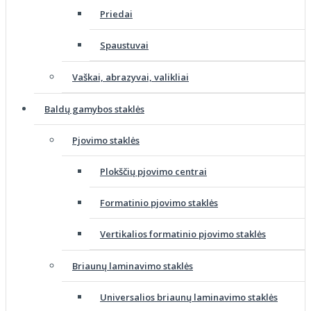
Priedai
Spaustuvai
Vaškai, abrazyvai, valikliai
Baldų gamybos staklės
Pjovimo staklės
Plokščių pjovimo centrai
Formatinio pjovimo staklės
Vertikalios formatinio pjovimo staklės
Briaunų laminavimo staklės
Universalios briaunų laminavimo staklės