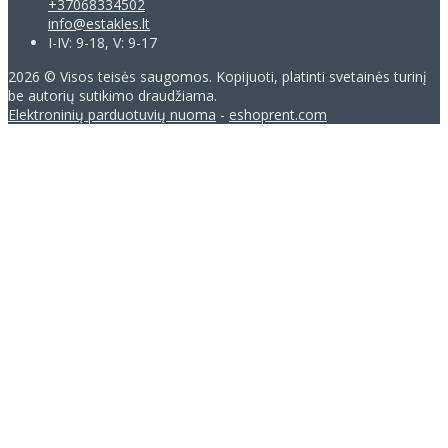
+37068334502
info@estakles.lt
I-IV: 9-18, V: 9-17
2026 © Visos teisės saugomos. Kopijuoti, platinti svetainės turinį
be autorių sutikimo draudžiama.
Elektroninių parduotuvių nuoma
-
eshoprent.com