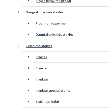
Skydo klijavimo presai
Daugiafunkcinės staklės
Pjovimo-frezavimo
Daugiafunkcinės staklės
Tekinimo staklės
Staklės
Priedai
Įrankiai
Įrankiai specialistams
Staklių priedai