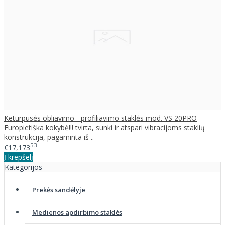
Keturpusės obliavimo - profiliavimo staklės mod. VS 20PRO
Europietiška kokybė!!! tvirta, sunki ir atspari vibracijoms staklių
konstrukcija, pagaminta iš ..
53
€17,173
Į krepšelį
Kategorijos
Prekės sandėlyje
Medienos apdirbimo staklės