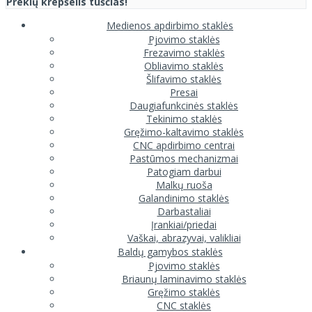
Prekių krepšelis tuščias!
Medienos apdirbimo staklės
Pjovimo staklės
Frezavimo staklės
Obliavimo staklės
Šlifavimo staklės
Presai
Daugiafunkcinės staklės
Tekinimo staklės
Gręžimo-kaltavimo staklės
CNC apdirbimo centrai
Pastūmos mechanizmai
Patogiam darbui
Malkų ruoša
Galandinimo staklės
Darbastaliai
Įrankiai/priedai
Vaškai, abrazyvai, valikliai
Baldų gamybos staklės
Pjovimo staklės
Briaunų laminavimo staklės
Gręžimo staklės
CNC staklės