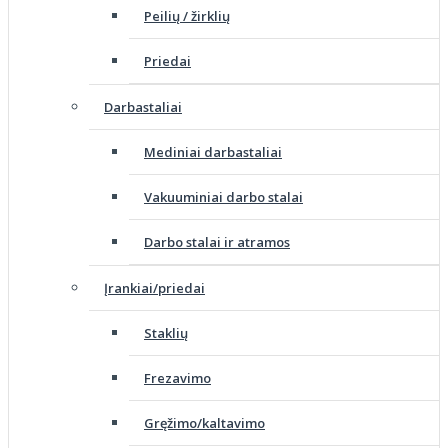
Peilių / žirklių
Priedai
Darbastaliai
Mediniai darbastaliai
Vakuuminiai darbo stalai
Darbo stalai ir atramos
Įrankiai/priedai
Staklių
Frezavimo
Gręžimo/kaltavimo