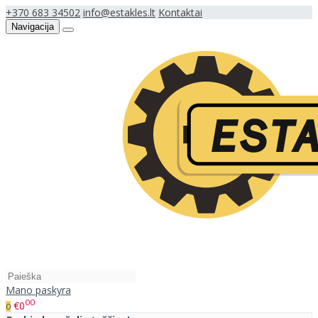
+370 683 34502
info@estakles.lt
Kontaktai
Navigacija
Mano paskyra
00
€0
0