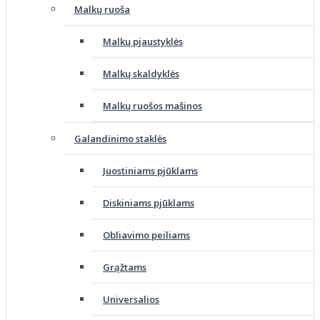
Malkų ruoša
Malkų pjaustyklės
Malkų skaldyklės
Malkų ruošos mašinos
Galandinimo staklės
Juostiniams pjūklams
Diskiniams pjūklams
Obliavimo peiliams
Grąžtams
Universalios