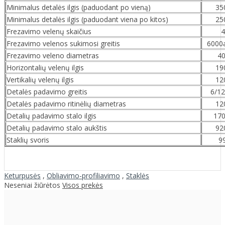
Minimalus detalės ilgis (paduodant po vieną)
3
Minimalus detalės ilgis (paduodant viena po kitos)
2
Frezavimo velenų skaičius
4
Frezavimo velenos sukimosi greitis
6000
Frezavimo veleno diametras
4
Horizontalių velenų ilgis
1
Vertikalių velenų ilgis
1
Detalės padavimo greitis
6/1
Detalės padavimo ritinėlių diametras
1
Detalių padavimo stalo ilgis
17
Detalių padavimo stalo aukštis
9
Staklių svoris
9
Keturpusės
,
Obliavimo-profiliavimo
,
Staklės
Neseniai žiūrėtos
Visos prekės