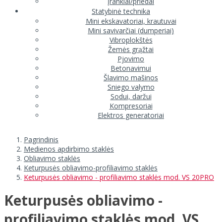
Įrankiai/priedai
Statybinė technika
Mini ekskavatoriai, krautuvai
Mini savivarčiai (dumperiai)
Vibroplokštės
Žemės grąžtai
Pjovimo
Betonavimui
Šlavimo mašinos
Sniego valymo
Sodui, daržui
Kompresoriai
Elektros generatoriai
Pagrindinis
Medienos apdirbimo staklės
Obliavimo staklės
Keturpusės obliavimo-profiliavimo staklės
Keturpusės obliavimo - profiliavimo staklės mod. VS 20PRO
Keturpusės obliavimo -
profiliavimo staklės mod. VS