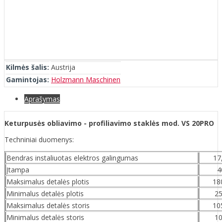
Kilmės šalis:
Austrija
Gamintojas:
Holzmann Maschinen
Aprašymas
Keturpusės obliavimo - profiliavimo staklės mod. VS 20PRO
Techniniai duomenys:
Bendras instaliuotas elektros galingumas
17
Įtampa
4
Maksimalus detalės plotis
1
Minimalus detalės plotis
2
Maksimalus detalės storis
1
Minimalus detalės storis
1