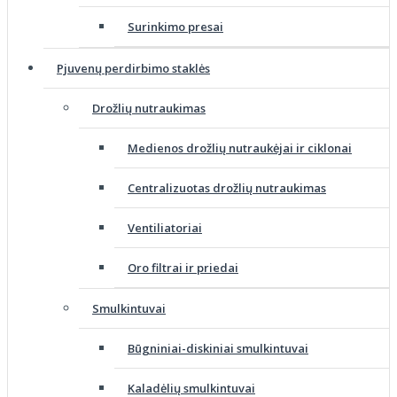
Surinkimo presai
Pjuvenų perdirbimo staklės
Drožlių nutraukimas
Medienos drožlių nutraukėjai ir ciklonai
Centralizuotas drožlių nutraukimas
Ventiliatoriai
Oro filtrai ir priedai
Smulkintuvai
Būgniniai-diskiniai smulkintuvai
Kaladėlių smulkintuvai