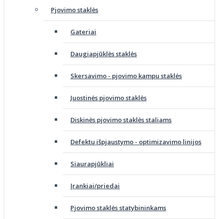
Pjovimo staklės
Gateriai
Daugiapjūklės staklės
Skersavimo - pjovimo kampu staklės
Juostinės pjovimo staklės
Diskinės pjovimo staklės staliams
Defektų išpjaustymo - optimizavimo linijos
Siaurapjūkliai
Įrankiai/priedai
Pjovimo staklės statybininkams