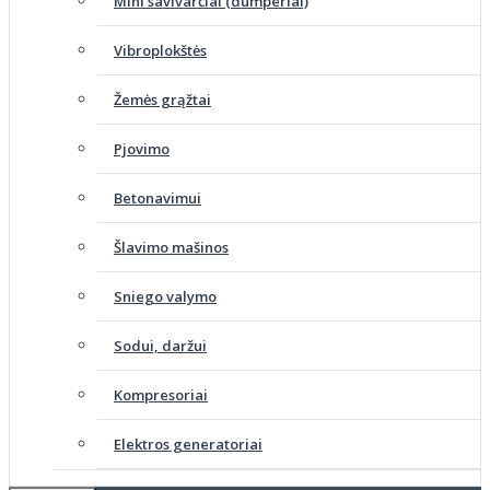
Mini savivarčiai (dumperiai)
Vibroplokštės
Žemės grąžtai
Pjovimo
Betonavimui
Šlavimo mašinos
Sniego valymo
Sodui, daržui
Kompresoriai
Elektros generatoriai