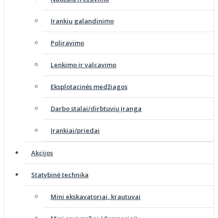
Įrankių galandinimo
Poliravimo
Lenkimo ir valcavimo
Eksplotacinės medžiagos
Darbo stalai/dirbtuvių įranga
Įrankiai/priedai
Akcijos
Statybinė technika
Mini ekskavatoriai, krautuvai