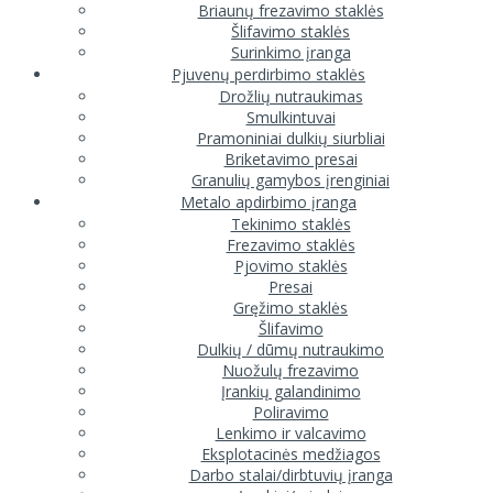
Briaunų frezavimo staklės
Šlifavimo staklės
Surinkimo įranga
Pjuvenų perdirbimo staklės
Drožlių nutraukimas
Smulkintuvai
Pramoniniai dulkių siurbliai
Briketavimo presai
Granulių gamybos įrenginiai
Metalo apdirbimo įranga
Tekinimo staklės
Frezavimo staklės
Pjovimo staklės
Presai
Gręžimo staklės
Šlifavimo
Dulkių / dūmų nutraukimo
Nuožulų frezavimo
Įrankių galandinimo
Poliravimo
Lenkimo ir valcavimo
Eksplotacinės medžiagos
Darbo stalai/dirbtuvių įranga