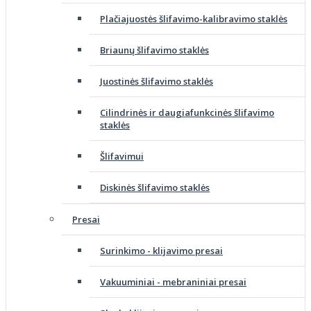
Plačiajuostės šlifavimo-kalibravimo staklės
Briaunų šlifavimo staklės
Juostinės šlifavimo staklės
Cilindrinės ir daugiafunkcinės šlifavimo
staklės
Šlifavimui
Diskinės šlifavimo staklės
Presai
Surinkimo - klijavimo presai
Vakuuminiai - mebraniniai presai