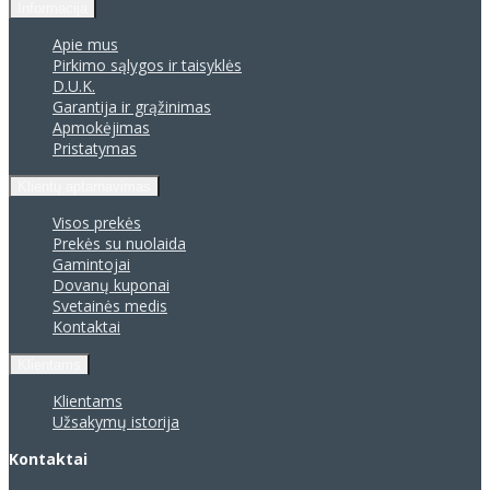
Informacija
Apie mus
Pirkimo sąlygos ir taisyklės
D.U.K.
Garantija ir grąžinimas
Apmokėjimas
Pristatymas
Klientų aptarnavimas
Visos prekės
Prekės su nuolaida
Gamintojai
Dovanų kuponai
Svetainės medis
Kontaktai
Klientams
Klientams
Užsakymų istorija
Kontaktai