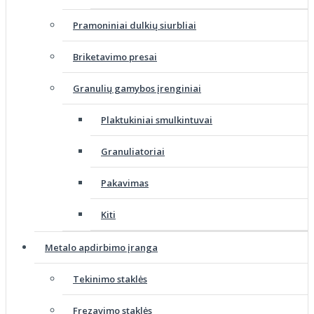
Pramoniniai dulkių siurbliai
Briketavimo presai
Granulių gamybos įrenginiai
Plaktukiniai smulkintuvai
Granuliatoriai
Pakavimas
Kiti
Metalo apdirbimo įranga
Tekinimo staklės
Frezavimo staklės