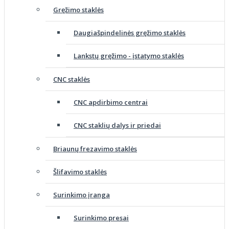
Gręžimo staklės
Daugiašpindelinės gręžimo staklės
Lankstų gręžimo - įstatymo staklės
CNC staklės
CNC apdirbimo centrai
CNC staklių dalys ir priedai
Briaunų frezavimo staklės
Šlifavimo staklės
Surinkimo įranga
Surinkimo presai