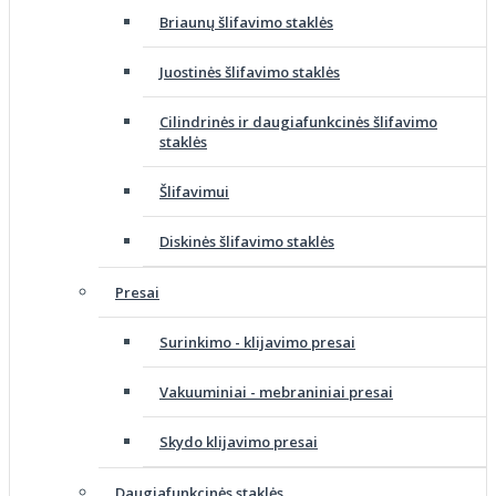
Briaunų šlifavimo staklės
Juostinės šlifavimo staklės
Cilindrinės ir daugiafunkcinės šlifavimo
staklės
Šlifavimui
Diskinės šlifavimo staklės
Presai
Surinkimo - klijavimo presai
Vakuuminiai - mebraniniai presai
Skydo klijavimo presai
Daugiafunkcinės staklės