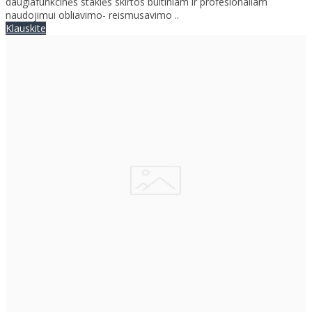
daugiafunkcinės staklės skirtos buitiniam ir profesionaliam
naudojimui obliavimo- reismusavimo ..
Klauskite