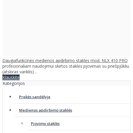
Daugiafunkcinės medienos apdirbimo staklės mod. NLX 410 PRO
profesionaliam naudojimui skirtos staklės pjovimas su priešpjūkliu
(atskiras variklis) ..
Klauskite
Kategorijos
Prekės sandėlyje
Medienos apdirbimo staklės
Pjovimo staklės