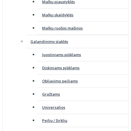
Malkų pjaustyklės
Malkų skaldyklės
Malkų ruošos mašinos
Galandinimo staklės
Juostiniams pjūklams
Diskiniams pjūklams
Obliavimo peiliams
Grąžtams
Universalios
Peilių / žirklių