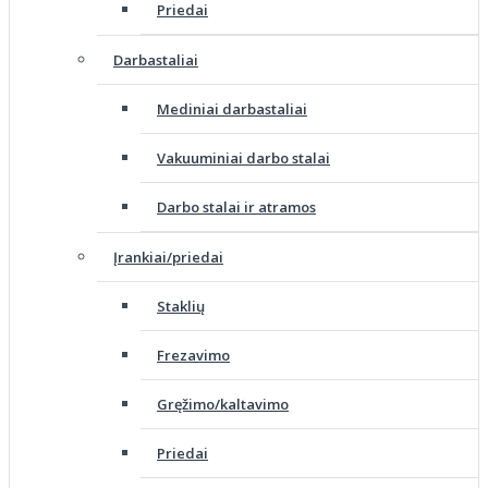
Priedai
Darbastaliai
Mediniai darbastaliai
Vakuuminiai darbo stalai
Darbo stalai ir atramos
Įrankiai/priedai
Staklių
Frezavimo
Gręžimo/kaltavimo
Priedai