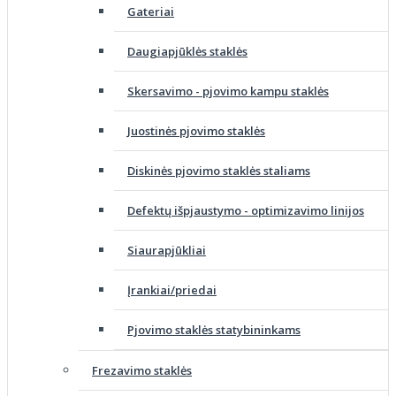
Gateriai
Daugiapjūklės staklės
Skersavimo - pjovimo kampu staklės
Juostinės pjovimo staklės
Diskinės pjovimo staklės staliams
Defektų išpjaustymo - optimizavimo linijos
Siaurapjūkliai
Įrankiai/priedai
Pjovimo staklės statybininkams
Frezavimo staklės