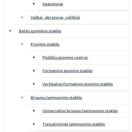
Spaustuvai
Vaškai, abrazyvai, valikliai
Baldų gamybos staklės
Pjovimo staklės
Plokščių pjovimo centrai
Formatinio pjovimo staklės
Vertikalios formatinio pjovimo staklės
Briaunų laminavimo staklės
Universalios briaunų laminavimo staklės
Tiesialinijinės laminavimo staklės