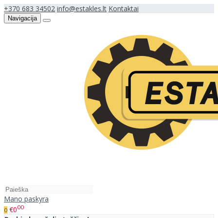
+370 683 34502
info@estakles.lt
Kontaktai
Navigacija
Mano paskyra
00
€0
0