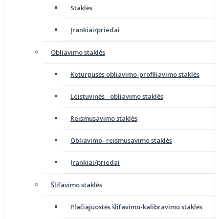
Staklės
Įrankiai/priedai
Obliavimo staklės
Keturpusės obliavimo-profiliavimo staklės
Leistuvinės - obliavimo staklės
Reismusavimo staklės
Obliavimo- reismusavimo staklės
Įrankiai/priedai
Šlifavimo staklės
Plačiajuostės šlifavimo-kalibravimo staklės