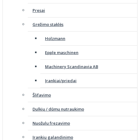
Presai
Gręžimo staklės
Holzmann
Epple maschinen
Machinery Scandinavia AB
Įrankiai/priedai
Šlifavimo
Dulkių / dūmų nutraukimo
Nuožulų frezavimo
Įrankių galandinimo