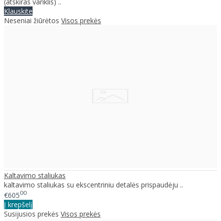
(atskiras variklis) ..
Klauskite
Neseniai žiūrėtos
Visos prekės
Kaltavimo staliukas
kaltavimo staliukas su ekscentriniu detalės prispaudėju ..
00
€605
Į krepšelį
Susijusios prekės
Visos prekės