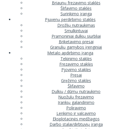
Briaunų frezavimo staklės
Šlifavimo staklės
Surinkimo įranga
Pjuvenų perdirbimo staklės
Drožlių nutraukimas
Smulkintuvai
Pramoniniai dulkių siurbliai
Briketavimo presai
Granulių gamybos įrenginiai
Metalo apdirbimo įranga
Tekinimo staklės
Frezavimo staklės
Pjovimo staklės
Presai
Gręžimo staklės
Šlifavimo
Dulkių / dūmų nutraukimo
Nuožulų frezavimo
Įrankių galandinimo
Poliravimo
Lenkimo ir valcavimo
Eksplotacinės medžiagos
Darbo stalai/dirbtuvių įranga