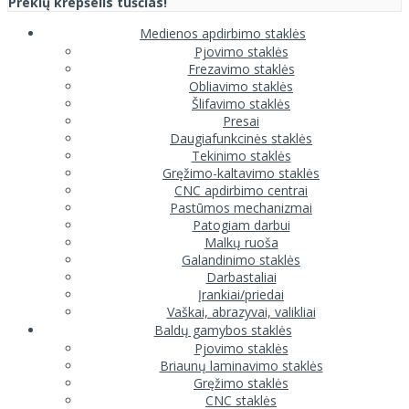
Prekių krepšelis tuščias!
Medienos apdirbimo staklės
Pjovimo staklės
Frezavimo staklės
Obliavimo staklės
Šlifavimo staklės
Presai
Daugiafunkcinės staklės
Tekinimo staklės
Gręžimo-kaltavimo staklės
CNC apdirbimo centrai
Pastūmos mechanizmai
Patogiam darbui
Malkų ruoša
Galandinimo staklės
Darbastaliai
Įrankiai/priedai
Vaškai, abrazyvai, valikliai
Baldų gamybos staklės
Pjovimo staklės
Briaunų laminavimo staklės
Gręžimo staklės
CNC staklės