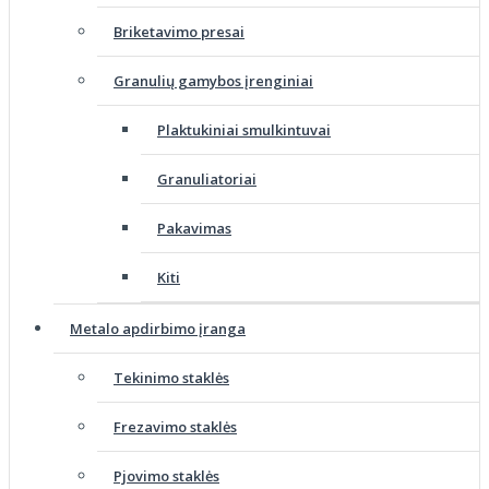
Briketavimo presai
Granulių gamybos įrenginiai
Plaktukiniai smulkintuvai
Granuliatoriai
Pakavimas
Kiti
Metalo apdirbimo įranga
Tekinimo staklės
Frezavimo staklės
Pjovimo staklės