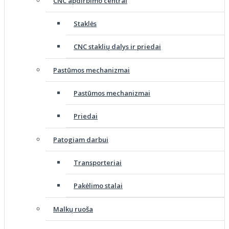
CNC apdirbimo centrai
Staklės
CNC staklių dalys ir priedai
Pastūmos mechanizmai
Pastūmos mechanizmai
Priedai
Patogiam darbui
Transporteriai
Pakėlimo stalai
Malkų ruoša