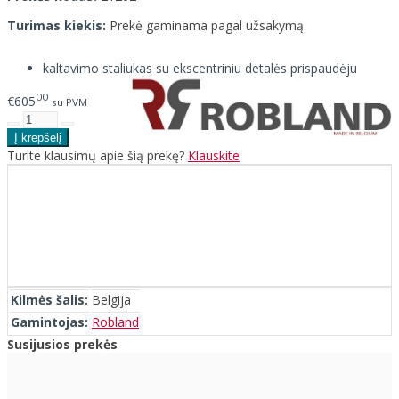
Turimas kiekis:
Prekė gaminama pagal užsakymą
kaltavimo staliukas su ekscentriniu detalės prispaudėju
00
€605
su PVM
Turite klausimų apie šią prekę?
Klauskite
Kilmės šalis:
Belgija
Gamintojas:
Robland
Susijusios prekės