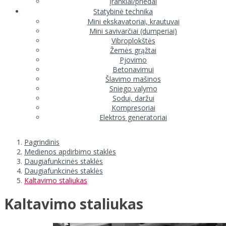
Įrankiai/priedai
Statybinė technika
Mini ekskavatoriai, krautuvai
Mini savivarčiai (dumperiai)
Vibroplokštės
Žemės grąžtai
Pjovimo
Betonavimui
Šlavimo mašinos
Sniego valymo
Sodui, daržui
Kompresoriai
Elektros generatoriai
Pagrindinis
Medienos apdirbimo staklės
Daugiafunkcinės staklės
Daugiafunkcinės staklės
Kaltavimo staliukas
Kaltavimo staliukas