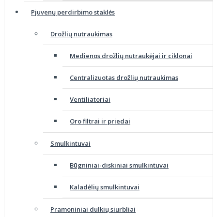
Pjuvenų perdirbimo staklės
Drožlių nutraukimas
Medienos drožlių nutraukėjai ir ciklonai
Centralizuotas drožlių nutraukimas
Ventiliatoriai
Oro filtrai ir priedai
Smulkintuvai
Būgniniai-diskiniai smulkintuvai
Kaladėlių smulkintuvai
Pramoniniai dulkių siurbliai