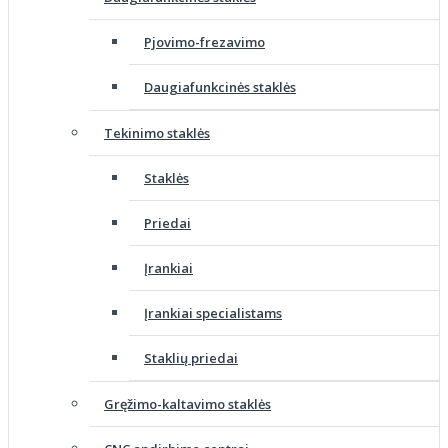
Pjovimo-frezavimo
Daugiafunkcinės staklės
Tekinimo staklės
Staklės
Priedai
Įrankiai
Įrankiai specialistams
Staklių priedai
Gręžimo-kaltavimo staklės