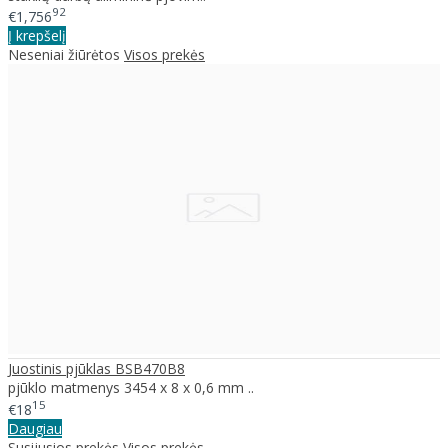
92
€1,756
Į krepšelį
Neseniai žiūrėtos
Visos prekės
Juostinis pjūklas BSB470B8
pjūklo matmenys 3454 x 8 x 0,6 mm ..
15
€18
Daugiau
Susijusios prekės
Visos prekės