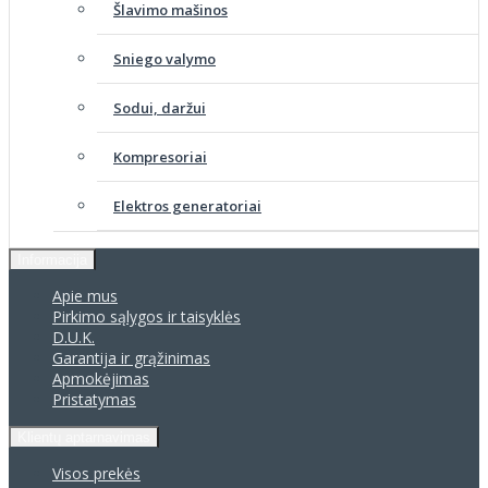
Šlavimo mašinos
Sniego valymo
Sodui, daržui
Kompresoriai
Elektros generatoriai
Informacija
Apie mus
Pirkimo sąlygos ir taisyklės
D.U.K.
Garantija ir grąžinimas
Apmokėjimas
Pristatymas
Klientų aptarnavimas
Visos prekės