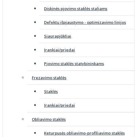
Diskinės pjovimo staklės staliams
Defektų išpjaustymo - optimizavimo linijos
Siaurapjūkliai
Įrankiai/priedai
Pjovimo staklės statybininkams
Frezavimo staklės
Staklės
Įrankiai/priedai
Obliavimo staklės
Keturpusės obliavimo-profiliavimo staklės