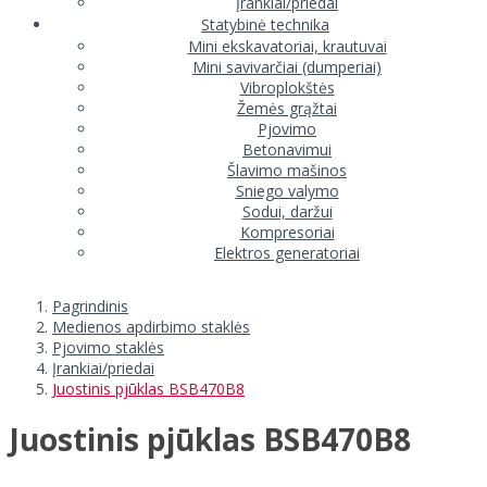
Įrankiai/priedai
Statybinė technika
Mini ekskavatoriai, krautuvai
Mini savivarčiai (dumperiai)
Vibroplokštės
Žemės grąžtai
Pjovimo
Betonavimui
Šlavimo mašinos
Sniego valymo
Sodui, daržui
Kompresoriai
Elektros generatoriai
Pagrindinis
Medienos apdirbimo staklės
Pjovimo staklės
Įrankiai/priedai
Juostinis pjūklas BSB470B8
Juostinis pjūklas BSB470B8