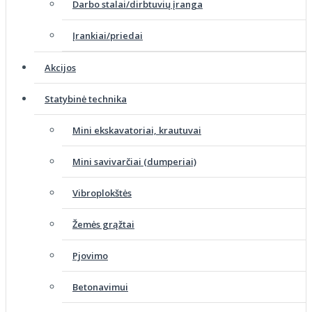
Darbo stalai/dirbtuvių įranga
Įrankiai/priedai
Akcijos
Statybinė technika
Mini ekskavatoriai, krautuvai
Mini savivarčiai (dumperiai)
Vibroplokštės
Žemės grąžtai
Pjovimo
Betonavimui