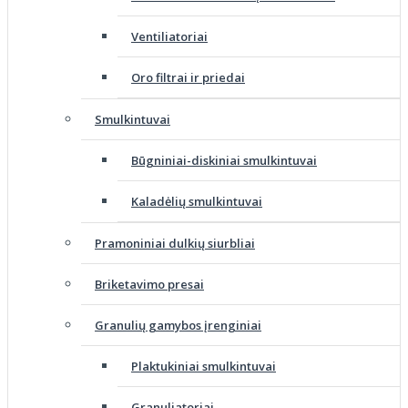
Ventiliatoriai
Oro filtrai ir priedai
Smulkintuvai
Būgniniai-diskiniai smulkintuvai
Kaladėlių smulkintuvai
Pramoniniai dulkių siurbliai
Briketavimo presai
Granulių gamybos įrenginiai
Plaktukiniai smulkintuvai
Granuliatoriai