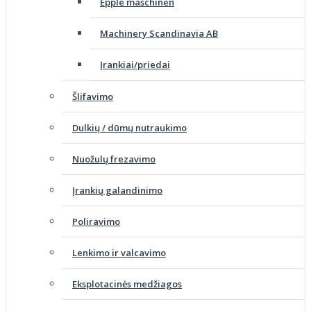
Epple maschinen
Machinery Scandinavia AB
Įrankiai/priedai
Šlifavimo
Dulkių / dūmų nutraukimo
Nuožulų frezavimo
Įrankių galandinimo
Poliravimo
Lenkimo ir valcavimo
Eksplotacinės medžiagos