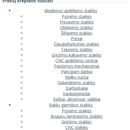
Prekių krepšelis tuščias!
Medienos apdirbimo staklės
Pjovimo staklės
Frezavimo staklės
Obliavimo staklės
Šlifavimo staklės
Presai
Daugiafunkcinės staklės
Tekinimo staklės
Gręžimo-kaltavimo staklės
CNC apdirbimo centrai
Pastūmos mechanizmai
Patogiam darbui
Malkų ruoša
Galandinimo staklės
Darbastaliai
Įrankiai/priedai
Vaškai, abrazyvai, valikliai
Baldų gamybos staklės
Pjovimo staklės
Briaunų laminavimo staklės
Gręžimo staklės
CNC staklės