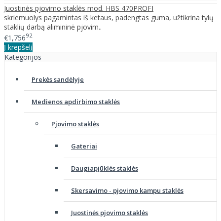
Juostinės pjovimo staklės mod. HBS 470PROFI
skriemuolys pagamintas iš ketaus, padengtas guma, užtikrina tylų
staklių darbą alimininė pjovim..
92
€1,756
Į krepšelį
Kategorijos
Prekės sandėlyje
Medienos apdirbimo staklės
Pjovimo staklės
Gateriai
Daugiapjūklės staklės
Skersavimo - pjovimo kampu staklės
Juostinės pjovimo staklės