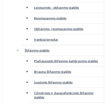
Leistuvinės - obliavimo staklės
Reismusavimo staklės
Obliavimo- reismusavimo staklės
Įrankiai/priedai
Šlifavimo staklės
Plačiajuostės šlifavimo-kalibravimo staklės
Briaunų šlifavimo staklės
Juostinės šlifavimo staklės
Cilindrinės ir daugiafunkcinės šlifavimo
staklės