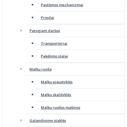
Pastūmos mechanizmai
Priedai
Patogiam darbui
Transporteriai
Pakėlimo stalai
Malkų ruoša
Malkų pjaustyklės
Malkų skaldyklės
Malkų ruošos mašinos
Galandinimo staklės