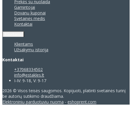
Prekės su nuolaida
Gamintojai
Dovanų kuponai
Svetainės medis
Kontaktai
Klientams
Klientams
Užsakymų istorija
Kontaktai
+37068334502
info@estakles.lt
I-IV: 9-18, V: 9-17
2026 © Visos teisės saugomos. Kopijuoti, platinti svetainės turinį
be autorių sutikimo draudžiama.
Elektroninių parduotuvių nuoma
-
eshoprent.com