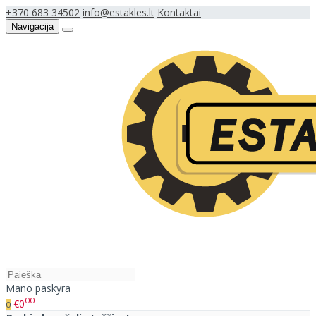
+370 683 34502
info@estakles.lt
Kontaktai
Navigacija
Mano paskyra
00
€0
0