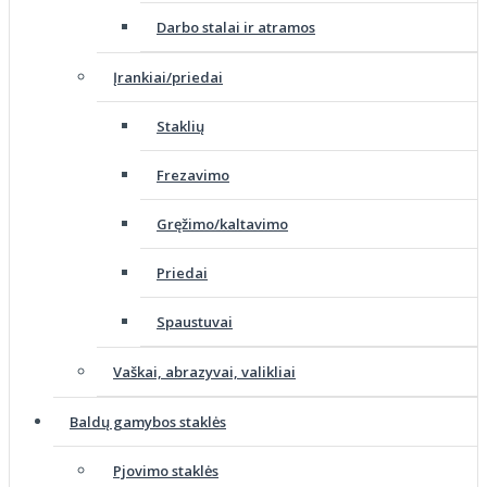
Darbo stalai ir atramos
Įrankiai/priedai
Staklių
Frezavimo
Gręžimo/kaltavimo
Priedai
Spaustuvai
Vaškai, abrazyvai, valikliai
Baldų gamybos staklės
Pjovimo staklės