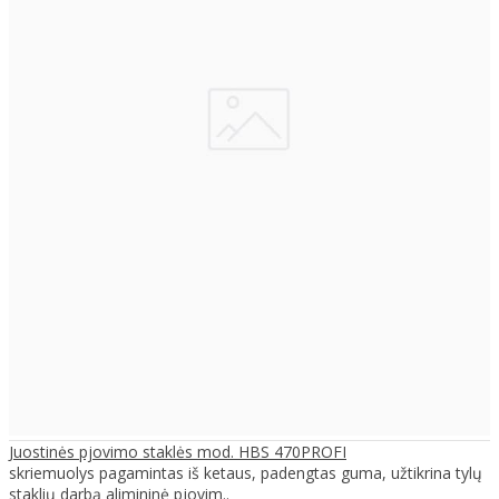
Juostinės pjovimo staklės mod. HBS 470PROFI
skriemuolys pagamintas iš ketaus, padengtas guma, užtikrina tylų
staklių darbą alimininė pjovim..