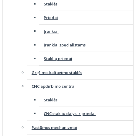
Staklės
Priedai
Įrankiai
Įrankiai specialistams
Staklių priedai
Gręžimo-kaltavimo staklės
CNC apdirbimo centrai
Staklės
CNC staklių dalys ir priedai
Pastūmos mechanizmai