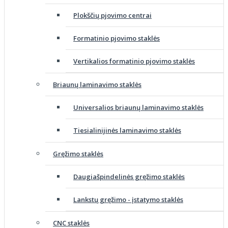
Plokščių pjovimo centrai
Formatinio pjovimo staklės
Vertikalios formatinio pjovimo staklės
Briaunų laminavimo staklės
Universalios briaunų laminavimo staklės
Tiesialinijinės laminavimo staklės
Gręžimo staklės
Daugiašpindelinės gręžimo staklės
Lankstų gręžimo - įstatymo staklės
CNC staklės