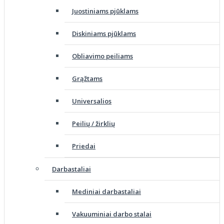
Juostiniams pjūklams
Diskiniams pjūklams
Obliavimo peiliams
Grąžtams
Universalios
Peilių / žirklių
Priedai
Darbastaliai
Mediniai darbastaliai
Vakuuminiai darbo stalai