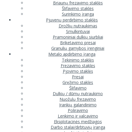
Briaunų frezavimo staklės
Šlifavimo staklės
Surinkimo įranga
Pjuvenų perdirbimo staklės
Drožlių nutraukimas
Smulkintuvai
Pramoniniai dulkių siurbliai
Briketavimo presai
Granulių gamybos įrenginiai
Metalo apdirbimo įranga
Tekinimo staklės
Frezavimo staklės
Pjovimo staklės
Presai
Gręžimo staklės
Šlifavimo
Dulkių / dūmų nutraukimo
Nuožulų frezavimo
Įrankių galandinimo
Poliravimo
Lenkimo ir valcavimo
Eksplotacinės medžiagos
Darbo stalai/dirbtuvių įranga