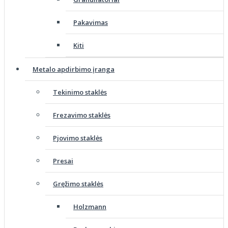
Pakavimas
Kiti
Metalo apdirbimo įranga
Tekinimo staklės
Frezavimo staklės
Pjovimo staklės
Presai
Gręžimo staklės
Holzmann