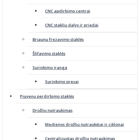
CNC apdirbimo centrai
CNC staklių dalys ir priedai
Briaunų frezavimo staklės
Šlifavimo staklės
Surinkimo įranga
Surinkimo presai
Pjuvenų perdirbimo staklės
Drožlių nutraukimas
Medienos drožlių nutraukėjai ir ciklonai
Centralizuotas drožlių nutraukimas