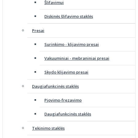
Šlifavimui
Diskinės šlifavimo staklės
Presai
Surinkimo - klijavimo presai
Vakuuminiai - mebraniniai presai
Skydo klijavimo presai
Daugiafunkcinės staklės
Pjovimo-frezavimo
Daugiafunkcinės staklės
Tekinimo staklės