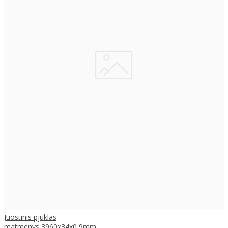
Juostinis pjūklas
matmenys 3960x34x0,9mm ..