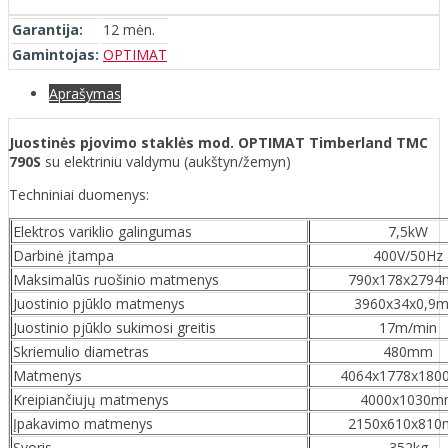
Garantija:
12 mėn.
Gamintojas:
OPTIMAT
Aprašymas
Juostinės pjovimo staklės mod. OPTIMAT Timberland TMC
790S
su elektriniu valdymu (aukštyn/žemyn)
Techniniai duomenys:
Elektros variklio galingumas
7,5kW
Darbinė įtampa
400V/50Hz
Maksimalūs ruošinio matmenys
790x178x279
Juostinio pjūklo matmenys
3960x34x0,9
Juostinio pjūklo sukimosi greitis
17m/min
Skriemulio diametras
480mm
Matmenys
4064x1778x18
Kreipiančiujų matmenys
4000x1030m
Įpakavimo matmenys
2150x610x81
Svoris
352kg