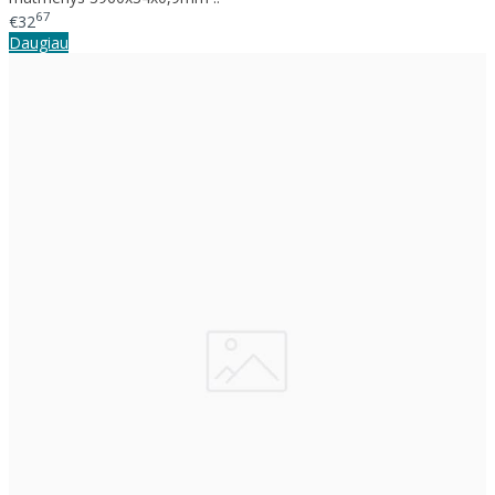
67
€32
Daugiau