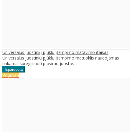
Universalus juostinių pjūklų įtempimo matavimo įtaisas
Universalus juostinių pjūklų įtempimo matuoklis naudojamas
tinkamai sureguliuoti pjovimo juostos ..
Populiari