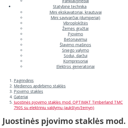
Įrankiai/priedai
Statybinė technika
Mini ekskavatoriai, krautuvai
Mini savivarčiai (dumperiai)
Vibroplokštės
Žemės grąžtai
Pjovimo
Betonavimui
Šlavimo mašinos
Sniego valymo
Sodui, daržui
Kompresoriai
Elektros generatoriai
Pagrindinis
Medienos apdirbimo staklės
Pjovimo staklės
Gateriai
Juostinės pjovimo staklės mod. OPTIMAT Timberland TMC
790S su elektriniu valdymu (aukštyn/žemyn)
Juostinės pjovimo staklės mod.