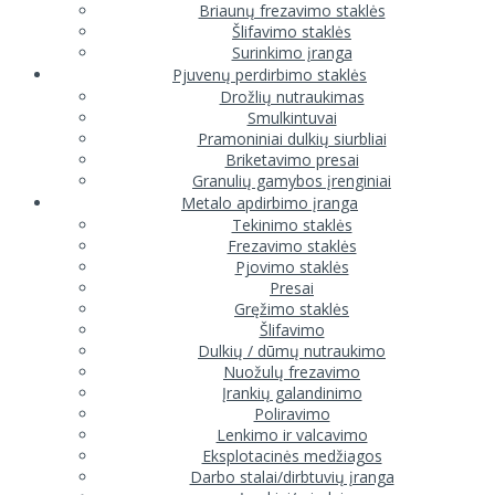
Briaunų frezavimo staklės
Šlifavimo staklės
Surinkimo įranga
Pjuvenų perdirbimo staklės
Drožlių nutraukimas
Smulkintuvai
Pramoniniai dulkių siurbliai
Briketavimo presai
Granulių gamybos įrenginiai
Metalo apdirbimo įranga
Tekinimo staklės
Frezavimo staklės
Pjovimo staklės
Presai
Gręžimo staklės
Šlifavimo
Dulkių / dūmų nutraukimo
Nuožulų frezavimo
Įrankių galandinimo
Poliravimo
Lenkimo ir valcavimo
Eksplotacinės medžiagos
Darbo stalai/dirbtuvių įranga