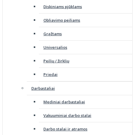
Diskiniams pjūklams
Obliavimo peiliams
Grąžtams
Universalios
Peilių / žirklių
Priedai
Darbastaliai
Mediniai darbastaliai
Vakuuminiai darbo stalai
Darbo stalai ir atramos