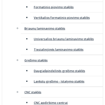
Formatinio pjovimo staklės
Vertikalios formatinio pjovimo staklės
Briaunų laminavimo staklės
Universalios briaunų laminavimo staklės
Tiesialinijinės laminavimo staklės
Gręžimo staklės
Daugiašpindelinės gręžimo staklės
Lankstų gręžimo - įstatymo staklės
CNC staklės
CNC apdirbimo centrai