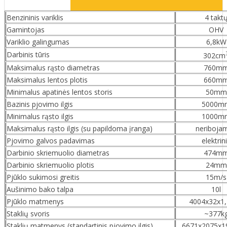
Benzininis variklis
4 takt
Gamintojas
OHV
Variklio galingumas
6,8kW
Darbinis tūris
302cm
Maksimalus rąsto diametras
760m
Maksimalus lentos plotis
660m
Minimalus apatinės lentos storis
50mm
Bazinis pjovimo ilgis
5000m
Minimalus rąsto ilgis
1000m
Maksimalus rąsto ilgis (su papildoma įranga)
neriboja
Pjovimo galvos padavimas
elektrin
Darbinio skriemuolio diametras
474m
Darbinio skriemuolio plotis
24mm
Pjūklo sukimosi greitis
15m/s
Aušinimo bako talpa
10l
Pjūklo matmenys
4004x32x1
Staklių svoris
~377k
Staklių matmenys (standartinis pjovimo ilgis)
6671x2075x