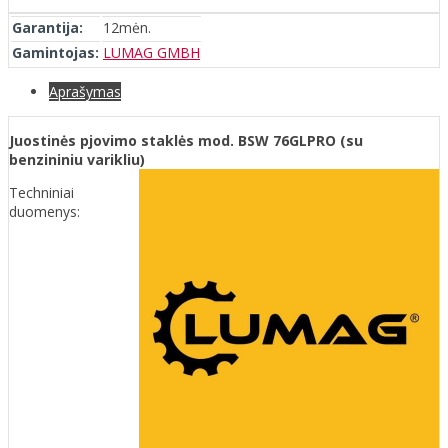
Garantija:
12mėn.
Gamintojas:
LUMAG GMBH
Aprašymas
Juostinės pjovimo staklės mod. BSW 76GLPRO (su
benzininiu varikliu)
Techniniai
duomenys: