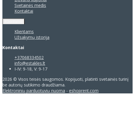
Svetainės medis
Kontaktai
Klientams
Klientams
Užsakymų istorija
Kontaktai
+37068334502
info@estakles.lt
I-IV: 9-18, V: 9-17
2026 © Visos teisės saugomos. Kopijuoti, platinti svetainės turinį
be autorių sutikimo draudžiama.
Elektroninių parduotuvių nuoma
-
eshoprent.com