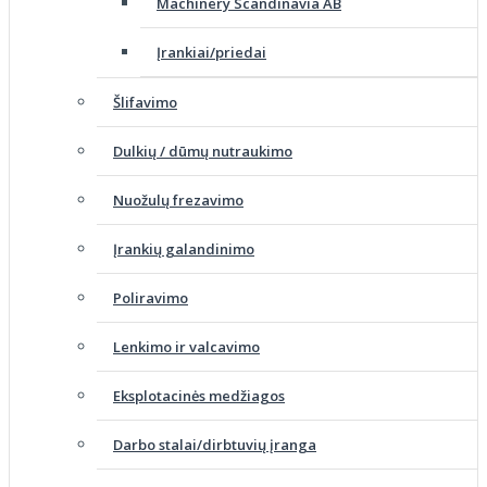
Machinery Scandinavia AB
Įrankiai/priedai
Šlifavimo
Dulkių / dūmų nutraukimo
Nuožulų frezavimo
Įrankių galandinimo
Poliravimo
Lenkimo ir valcavimo
Eksplotacinės medžiagos
Darbo stalai/dirbtuvių įranga