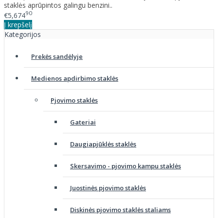
staklės aprūpintos galingu benzini..
90
€5,674
Į krepšelį
Kategorijos
Prekės sandėlyje
Medienos apdirbimo staklės
Pjovimo staklės
Gateriai
Daugiapjūklės staklės
Skersavimo - pjovimo kampu staklės
Juostinės pjovimo staklės
Diskinės pjovimo staklės staliams