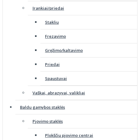
Įrankiai/priedai
Staklių
Frezavimo
Gręžimo/kaltavimo
Priedai
Spaustuvai
Vaškai, abrazyvai, valikliai
Baldų gamybos staklės
Pjovimo staklės
Plokščių pjovimo centrai