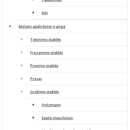
Kiti
Metalo apdirbimo įranga
Tekinimo staklės
Frezavimo staklės
Pjovimo staklės
Presai
Gręžimo staklės
Holzmann
Epple maschinen