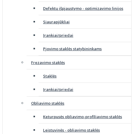
Defektų išpjaustymo - optimizavimo linijos
Siaurapjūkliai
Įrankiai/priedai
Pjovimo staklės statybininkams
Frezavimo staklės
Staklės
Įrankiai/priedai
Obliavimo staklės
Keturpusės obliavimo-profiliavimo staklės
Leistuvinės - obliavimo staklės