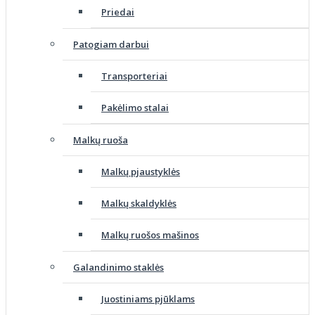
Priedai
Patogiam darbui
Transporteriai
Pakėlimo stalai
Malkų ruoša
Malkų pjaustyklės
Malkų skaldyklės
Malkų ruošos mašinos
Galandinimo staklės
Juostiniams pjūklams