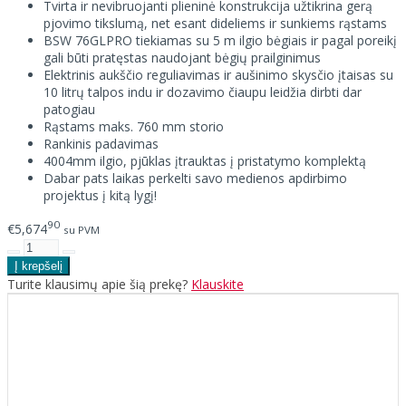
Tvirta ir nevibruojanti plieninė konstrukcija užtikrina gerą
pjovimo tikslumą, net esant dideliems ir sunkiems rąstams
BSW 76GLPRO tiekiamas su 5 m ilgio bėgiais ir pagal poreikį
gali būti pratęstas naudojant bėgių prailginimus
Elektrinis aukščio reguliavimas ir aušinimo skysčio įtaisas su
10 litrų talpos indu ir dozavimo čiaupu leidžia dirbti dar
patogiau
Rąstams maks. 760 mm storio
Rankinis padavimas
4004mm ilgio, pjūklas įtrauktas į pristatymo komplektą
Dabar pats laikas perkelti savo medienos apdirbimo
projektus į kitą lygį!
90
€5,674
su PVM
Turite klausimų apie šią prekę?
Klauskite