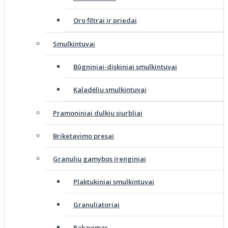
Oro filtrai ir priedai
Smulkintuvai
Būgniniai-diskiniai smulkintuvai
Kaladėlių smulkintuvai
Pramoniniai dulkių siurbliai
Briketavimo presai
Granulių gamybos įrenginiai
Plaktukiniai smulkintuvai
Granuliatoriai
Pakavimas