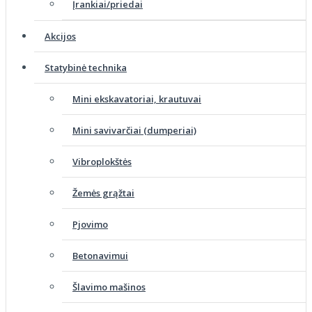
Įrankiai/priedai
Akcijos
Statybinė technika
Mini ekskavatoriai, krautuvai
Mini savivarčiai (dumperiai)
Vibroplokštės
Žemės grąžtai
Pjovimo
Betonavimui
Šlavimo mašinos