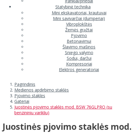
Įrankiai/priedai
Statybinė technika
Mini ekskavatoriai, krautuvai
Mini savivarčiai (dumperiai)
Vibroplokštės
Žemės grąžtai
Pjovimo
Betonavimui
Šlavimo mašinos
Sniego valymo
Sodui, daržui
Kompresoriai
Elektros generatoriai
Pagrindinis
Medienos apdirbimo staklės
Pjovimo staklės
Gateriai
Juostinės pjovimo staklės mod. BSW 76GLPRO (su
benzininiu varikliu)
Juostinės pjovimo staklės mod.