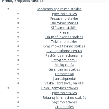
Prekių krepšelis tuščias!
Medienos apdirbimo staklės
Pjovimo staklės
Frezavimo staklės
Obliavimo staklės
Šlifavimo staklės
Presai
Daugiafunkcinės staklės
Tekinimo staklės
Gręžimo-kaltavimo staklės
CNC apdirbimo centrai
Pastūmos mechanizmai
Patogiam darbui
Malkų ruoša
Galandinimo staklės
Darbastaliai
Įrankiai/priedai
Vaškai, abrazyvai, valikliai
Baldų gamybos staklės
Pjovimo staklės
Briaunų laminavimo staklės
Gręžimo staklės
CNC staklės