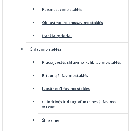
Reismusavimo staklės
Obliavimo- reismusavimo staklės
Įrankiai/priedai
Šlifavimo staklės
Plačiajuostės šlifavimo-kalibravimo staklės
Briaunų šlifavimo staklės
Juostinės šlifavimo staklės
Cilindrinės ir daugiafunkcinės šlifavimo
staklės
Šlifavimui