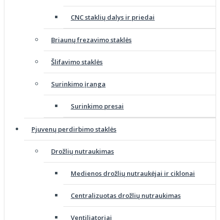
CNC staklių dalys ir priedai
Briaunų frezavimo staklės
Šlifavimo staklės
Surinkimo įranga
Surinkimo presai
Pjuvenų perdirbimo staklės
Drožlių nutraukimas
Medienos drožlių nutraukėjai ir ciklonai
Centralizuotas drožlių nutraukimas
Ventiliatoriai