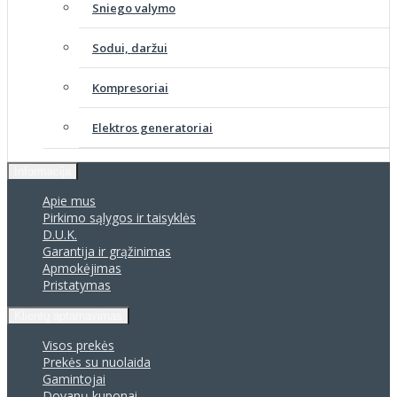
Sniego valymo
Sodui, daržui
Kompresoriai
Elektros generatoriai
Informacija
Apie mus
Pirkimo sąlygos ir taisyklės
D.U.K.
Garantija ir grąžinimas
Apmokėjimas
Pristatymas
Klientų aptarnavimas
Visos prekės
Prekės su nuolaida
Gamintojai
Dovanų kuponai