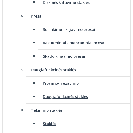
Diskinės šlifavimo staklės
Presai
Surinkimo - klijavimo presai
Vakuuminiai - mebraniniai presai
Skydo klijavimo presai
Daugiafunkcinės staklės
Pjovimo-frezavimo
Daugiafunkcinės staklės
Tekinimo staklės
Staklės