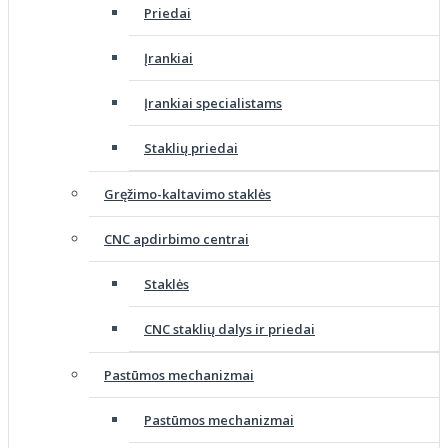
Priedai
Įrankiai
Įrankiai specialistams
Staklių priedai
Gręžimo-kaltavimo staklės
CNC apdirbimo centrai
Staklės
CNC staklių dalys ir priedai
Pastūmos mechanizmai
Pastūmos mechanizmai