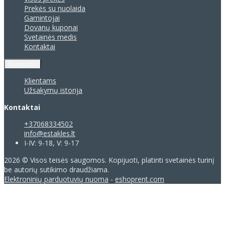
Prekės su nuolaida
Gamintojai
Dovanų kuponai
Svetainės medis
Kontaktai
Klientams
Klientams
Užsakymų istorija
Kontaktai
+37068334502
info@estakles.lt
I-IV: 9-18, V: 9-17
2026 © Visos teisės saugomos. Kopijuoti, platinti svetainės turinį
be autorių sutikimo draudžiama.
Elektroninių parduotuvių nuoma
-
eshoprent.com