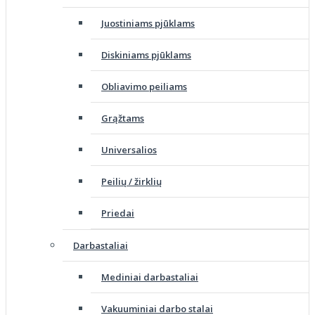
Juostiniams pjūklams
Diskiniams pjūklams
Obliavimo peiliams
Grąžtams
Universalios
Peilių / žirklių
Priedai
Darbastaliai
Mediniai darbastaliai
Vakuuminiai darbo stalai