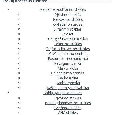
Prekių krepšelis tuščias!
Medienos apdirbimo staklės
Pjovimo staklės
Frezavimo staklės
Obliavimo staklės
Šlifavimo staklės
Presai
Daugiafunkcinės staklės
Tekinimo staklės
Gręžimo-kaltavimo staklės
CNC apdirbimo centrai
Pastūmos mechanizmai
Patogiam darbui
Malkų ruoša
Galandinimo staklės
Darbastaliai
Įrankiai/priedai
Vaškai, abrazyvai, valikliai
Baldų gamybos staklės
Pjovimo staklės
Briaunų laminavimo staklės
Gręžimo staklės
CNC staklės