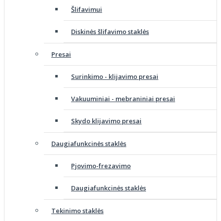
Šlifavimui
Diskinės šlifavimo staklės
Presai
Surinkimo - klijavimo presai
Vakuuminiai - mebraniniai presai
Skydo klijavimo presai
Daugiafunkcinės staklės
Pjovimo-frezavimo
Daugiafunkcinės staklės
Tekinimo staklės