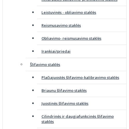
Leistuvinės - obliavimo staklės
Reismusavimo staklės
Obliavimo- reismusavimo staklės
Įrankiai/priedai
Šlifavimo staklės
Plačiajuostės šlifavimo-kalibravimo staklės
Briaunų šlifavimo staklės
Juostinės šlifavimo staklės
Cilindrinės ir daugiafunkcinės šlifavimo
staklės