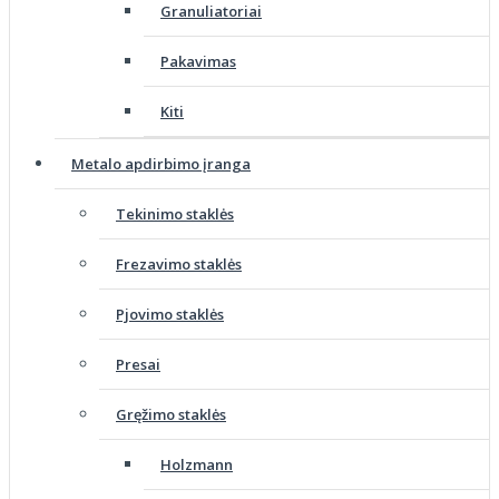
Granuliatoriai
Pakavimas
Kiti
Metalo apdirbimo įranga
Tekinimo staklės
Frezavimo staklės
Pjovimo staklės
Presai
Gręžimo staklės
Holzmann