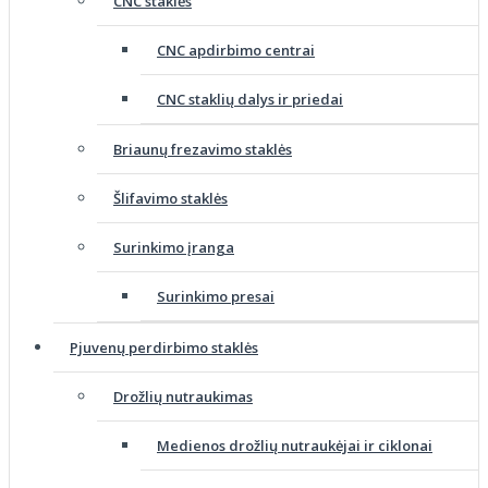
CNC staklės
CNC apdirbimo centrai
CNC staklių dalys ir priedai
Briaunų frezavimo staklės
Šlifavimo staklės
Surinkimo įranga
Surinkimo presai
Pjuvenų perdirbimo staklės
Drožlių nutraukimas
Medienos drožlių nutraukėjai ir ciklonai