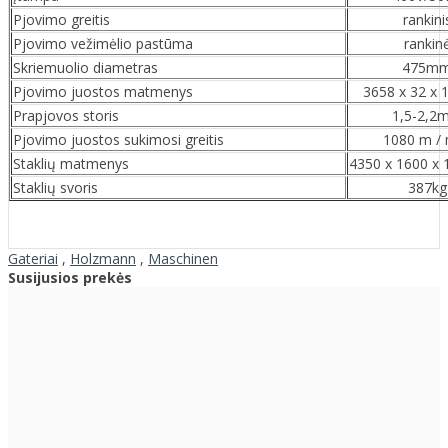
Pjovimo greitis
rankini
Pjovimo vežimėlio pastūma
rankin
Skriemuolio diametras
475m
Pjovimo juostos matmenys
3658 x 32 x
Prapjovos storis
1,5-2,2
Pjovimo juostos sukimosi greitis
1080 m / 
Staklių matmenys
4350 x 1600 x
Staklių svoris
387kg
Gateriai
,
Holzmann
,
Maschinen
Susijusios prekės