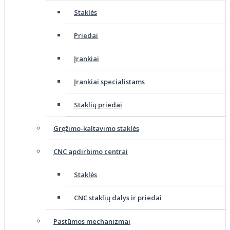
Staklės
Priedai
Įrankiai
Įrankiai specialistams
Staklių priedai
Gręžimo-kaltavimo staklės
CNC apdirbimo centrai
Staklės
CNC staklių dalys ir priedai
Pastūmos mechanizmai