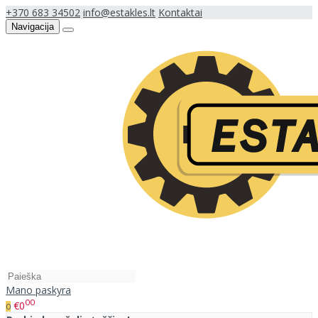
+370 683 34502
info@estakles.lt
Kontaktai
Navigacija
Mano paskyra
00
€0
0