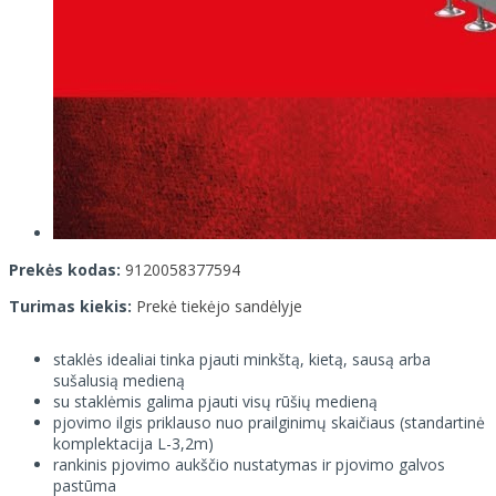
Prekės kodas:
9120058377594
Turimas kiekis:
Prekė tiekėjo sandėlyje
staklės idealiai tinka pjauti minkštą, kietą, sausą arba
sušalusią medieną
su staklėmis galima pjauti visų rūšių medieną
pjovimo ilgis priklauso nuo prailginimų skaičiaus (standartinė
komplektacija L-3,2m)
rankinis pjovimo aukščio nustatymas ir pjovimo galvos
pastūma