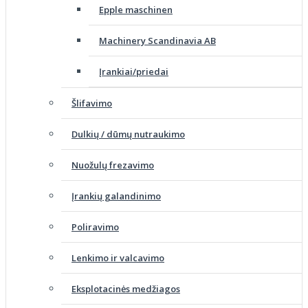
Epple maschinen
Machinery Scandinavia AB
Įrankiai/priedai
Šlifavimo
Dulkių / dūmų nutraukimo
Nuožulų frezavimo
Įrankių galandinimo
Poliravimo
Lenkimo ir valcavimo
Eksplotacinės medžiagos