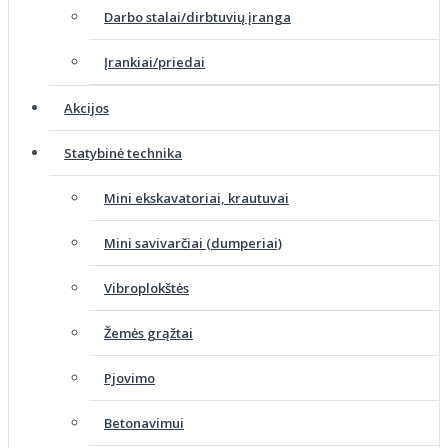
Darbo stalai/dirbtuvių įranga
Įrankiai/priedai
Akcijos
Statybinė technika
Mini ekskavatoriai, krautuvai
Mini savivarčiai (dumperiai)
Vibroplokštės
Žemės grąžtai
Pjovimo
Betonavimui