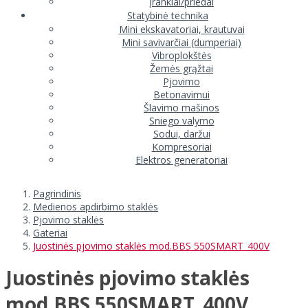
Įrankiai/priedai
Statybinė technika
Mini ekskavatoriai, krautuvai
Mini savivarčiai (dumperiai)
Vibroplokštės
Žemės grąžtai
Pjovimo
Betonavimui
Šlavimo mašinos
Sniego valymo
Sodui, daržui
Kompresoriai
Elektros generatoriai
Pagrindinis
Medienos apdirbimo staklės
Pjovimo staklės
Gateriai
Juostinės pjovimo staklės mod.BBS 550SMART_400V
Juostinės pjovimo staklės
mod.BBS 550SMART_400V