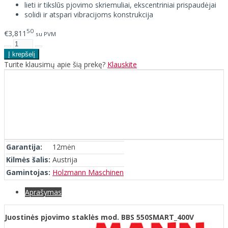
lieti ir tikslūs pjovimo skriemuliai, ekscentriniai prispaudėjai
solidi ir atspari vibracijoms konstrukcija
50
€3,811
su PVM
Turite klausimų apie šią prekę?
Klauskite
Garantija:
12mėn
Kilmės šalis:
Austrija
Gamintojas:
Holzmann Maschinen
Aprašymas
Juostinės pjovimo staklės mod. BBS 550SMART_400V