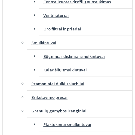
Centralizuotas drožlių nutraukimas
Ventiliatoriai
Oro filtrai ir priedai
Smulkintuvai
Būgniniai-diskiniai smulkintuvai
Kaladėlių smulkintuvai
Pramoniniai dulkių siurbliai
Briketavimo presai
Granulių gamybos įrenginiai
Plaktukiniai smulkintuvai