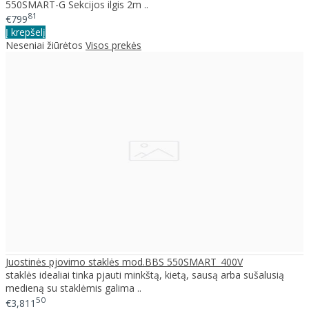
550SMART-G Sekcijos ilgis 2m ..
81
€799
Į krepšelį
Neseniai žiūrėtos
Visos prekės
Juostinės pjovimo staklės mod.BBS 550SMART_400V
staklės idealiai tinka pjauti minkštą, kietą, sausą arba sušalusią
medieną su staklėmis galima ..
50
€3,811