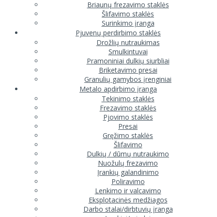
Briaunų frezavimo staklės
Šlifavimo staklės
Surinkimo įranga
Pjuvenų perdirbimo staklės
Drožlių nutraukimas
Smulkintuvai
Pramoniniai dulkių siurbliai
Briketavimo presai
Granulių gamybos įrenginiai
Metalo apdirbimo įranga
Tekinimo staklės
Frezavimo staklės
Pjovimo staklės
Presai
Gręžimo staklės
Šlifavimo
Dulkių / dūmų nutraukimo
Nuožulų frezavimo
Įrankių galandinimo
Poliravimo
Lenkimo ir valcavimo
Eksplotacinės medžiagos
Darbo stalai/dirbtuvių įranga