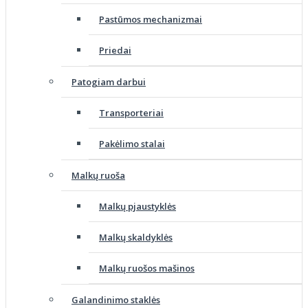
Pastūmos mechanizmai
Priedai
Patogiam darbui
Transporteriai
Pakėlimo stalai
Malkų ruoša
Malkų pjaustyklės
Malkų skaldyklės
Malkų ruošos mašinos
Galandinimo staklės