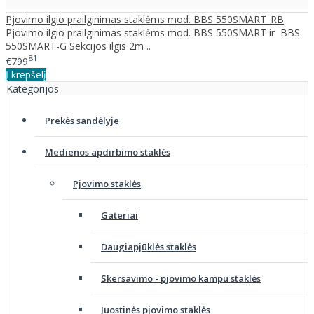
Pjovimo ilgio prailginimas staklėms mod. BBS 550SMART_RB
Pjovimo ilgio prailginimas staklėms mod. BBS 550SMART ir BBS
550SMART-G Sekcijos ilgis 2m ..
81
€799
Į krepšelį
Kategorijos
Prekės sandėlyje
Medienos apdirbimo staklės
Pjovimo staklės
Gateriai
Daugiapjūklės staklės
Skersavimo - pjovimo kampu staklės
Juostinės pjovimo staklės