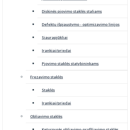
Diskinės pjovimo staklės staliams
Defektų išpjaustymo - optimizavimo linijos
Siaurapjūkliai
Įrankiai/priedai
Pjovimo staklės statybininkams
Frezavimo staklės
Staklės
Įrankiai/priedai
Obliavimo staklės
Keturpusės obliavimo-profiliavimo staklės