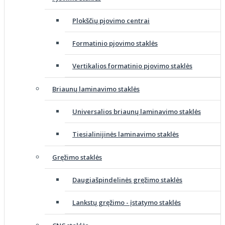
Plokščių pjovimo centrai
Formatinio pjovimo staklės
Vertikalios formatinio pjovimo staklės
Briaunų laminavimo staklės
Universalios briaunų laminavimo staklės
Tiesialinijinės laminavimo staklės
Gręžimo staklės
Daugiašpindelinės gręžimo staklės
Lankstų gręžimo - įstatymo staklės