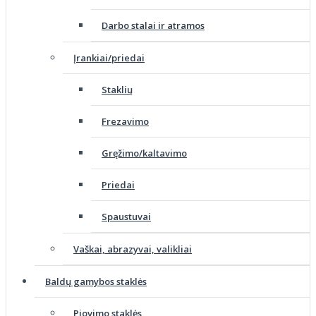
Darbo stalai ir atramos
Įrankiai/priedai
Staklių
Frezavimo
Gręžimo/kaltavimo
Priedai
Spaustuvai
Vaškai, abrazyvai, valikliai
Baldų gamybos staklės
Pjovimo staklės