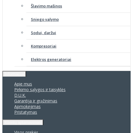
Šlavimo mašinos
Sniego valymo
Sodui, daržui
Kompresoriai
Elektros generatoriai
Informacija
Apie mus
Pirkimo sąlygos ir taisyklės
D.U.K.
Garantija ir grąžinimas
Apmokėjimas
Pristatymas
Klientų aptarnavimas
Visos prekės