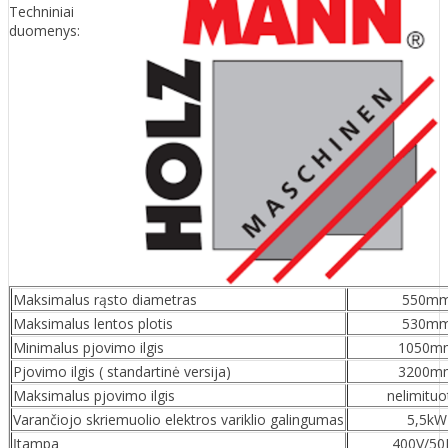
Techniniai
duomenys:
Maksimalus rąsto diametras
550m
Maksimalus lentos plotis
530m
Minimalus pjovimo ilgis
1050m
Pjovimo ilgis ( standartinė versija)
3200m
Maksimalus pjovimo ilgis
nelimituo
Varančiojo skriemuolio elektros variklio galingumas
5,5kW
Įtampa
400V/50