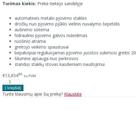
Turimas kiekis:
Prekė tiekėjo sandėlyje
automatinės metalo pjovimo staklės
drožlių nuo pjovimo pjūklo vielinis nuvalymo šepetėlis
aušinimo sistema
hidraulinis pjovimo galvos nuleidimas
ruošinio atrama
greitojo veikimo spaustuvai
bepakopiai reguliuojamas pjovimo juostos sukimosi greitis 
šiluminė apsauga nuo perkrovos
standus staklių stovas kasdieniam naudojimui
85
€13,654
su PVM
Turite klausimų apie šią prekę?
Klauskite