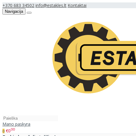
+370 683 34502
info@estakles.lt
Kontaktai
Navigacija
Mano paskyra
00
€0
0