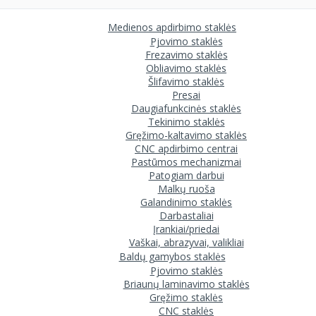
Medienos apdirbimo staklės
Pjovimo staklės
Frezavimo staklės
Obliavimo staklės
Šlifavimo staklės
Presai
Daugiafunkcinės staklės
Tekinimo staklės
Gręžimo-kaltavimo staklės
CNC apdirbimo centrai
Pastūmos mechanizmai
Patogiam darbui
Malkų ruoša
Galandinimo staklės
Darbastaliai
Įrankiai/priedai
Vaškai, abrazyvai, valikliai
Baldų gamybos staklės
Pjovimo staklės
Briaunų laminavimo staklės
Gręžimo staklės
CNC staklės