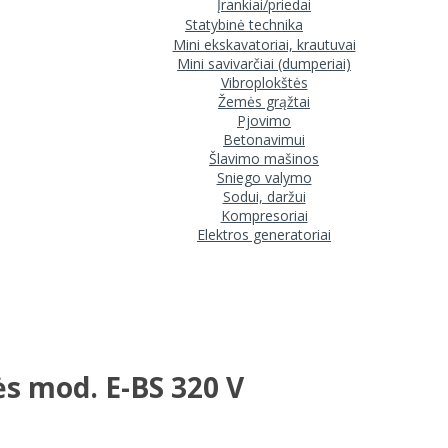
Įrankiai/priedai
Statybinė technika
Mini ekskavatoriai, krautuvai
Mini savivarčiai (dumperiai)
Vibroplokštės
Žemės grąžtai
Pjovimo
Betonavimui
Šlavimo mašinos
Sniego valymo
Sodui, daržui
Kompresoriai
Elektros generatoriai
ės mod. E-BS 320 V