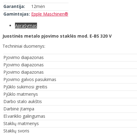
Garantija:
12mėn
Gamintojas:
Epple Maschinen®
Aprašymas
Juostinės metalo pjovimo staklės mod. E-BS 320 V
Techniniai duomenys:
Pjovimo diapazonas
Pjovimo diapazonas
Pjovimo diapazonas
Pjovimo galvos pasukimas
Pjūklo sukimosi greitis
Pjūklo matmenys
Darbo stalo aukštis
Darbinė įtampa
El.variklio galingumas
Staklių matmenys
Staklių svoris