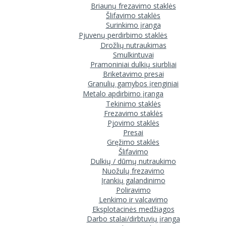
Briaunų frezavimo staklės
Šlifavimo staklės
Surinkimo įranga
Pjuvenų perdirbimo staklės
Drožlių nutraukimas
Smulkintuvai
Pramoniniai dulkių siurbliai
Briketavimo presai
Granulių gamybos įrenginiai
Metalo apdirbimo įranga
Tekinimo staklės
Frezavimo staklės
Pjovimo staklės
Presai
Gręžimo staklės
Šlifavimo
Dulkių / dūmų nutraukimo
Nuožulų frezavimo
Įrankių galandinimo
Poliravimo
Lenkimo ir valcavimo
Eksplotacinės medžiagos
Darbo stalai/dirbtuvių įranga