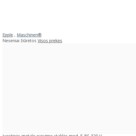
Epple
,
Maschinen®
Neseniai žiūrėtos
Visos prekės
Juostinės metalo pjovimo staklės mod. E-BS 320 V