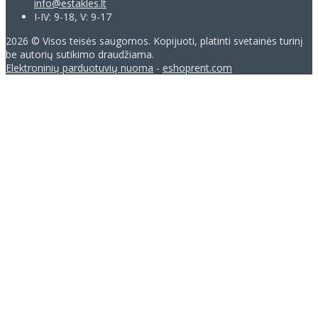
info@estakles.lt
I-IV: 9-18, V: 9-17
2026 © Visos teisės saugomos. Kopijuoti, platinti svetainės turinį
be autorių sutikimo draudžiama.
Elektroninių parduotuvių nuoma
-
eshoprent.com