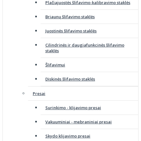
Plačiajuostės šlifavimo-kalibravimo staklės
Briaunų šlifavimo staklės
Juostinės šlifavimo staklės
Cilindrinės ir daugiafunkcinės šlifavimo
staklės
Šlifavimui
Diskinės šlifavimo staklės
Presai
Surinkimo - klijavimo presai
Vakuuminiai - mebraniniai presai
Skydo klijavimo presai