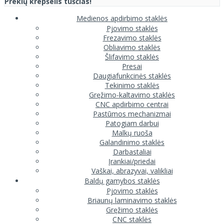
Prekių krepšelis tuščias!
Medienos apdirbimo staklės
Pjovimo staklės
Frezavimo staklės
Obliavimo staklės
Šlifavimo staklės
Presai
Daugiafunkcinės staklės
Tekinimo staklės
Gręžimo-kaltavimo staklės
CNC apdirbimo centrai
Pastūmos mechanizmai
Patogiam darbui
Malkų ruoša
Galandinimo staklės
Darbastaliai
Įrankiai/priedai
Vaškai, abrazyvai, valikliai
Baldų gamybos staklės
Pjovimo staklės
Briaunų laminavimo staklės
Gręžimo staklės
CNC staklės