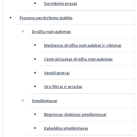
Surinkimo presai
Pjuvenų perdirbimo staklės
Drožlių nutraukimas
Medienos drožlių nutraukėjai ir ciklonai
Centralizuotas drožlių nutraukimas
Ventiliatoriai
Oro filtrai ir priedai
Smulkintuvai
Būgniniai-diskiniai smulkintuvai
Kaladėlių smulkintuvai