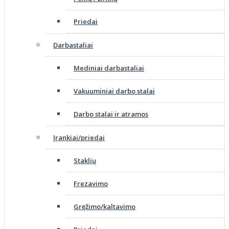
Priedai
Darbastaliai
Mediniai darbastaliai
Vakuuminiai darbo stalai
Darbo stalai ir atramos
Įrankiai/priedai
Staklių
Frezavimo
Gręžimo/kaltavimo