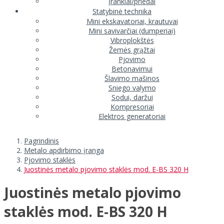
Įrankiai/priedai
Statybinė technika
Mini ekskavatoriai, krautuvai
Mini savivarčiai (dumperiai)
Vibroplokštės
Žemės grąžtai
Pjovimo
Betonavimui
Šlavimo mašinos
Sniego valymo
Sodui, daržui
Kompresoriai
Elektros generatoriai
Pagrindinis
Metalo apdirbimo įranga
Pjovimo staklės
Juostinės metalo pjovimo staklės mod. E-BS 320 H
Juostinės metalo pjovimo
staklės mod. E-BS 320 H