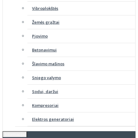
Vibroplokštės
Žemės grąžtai
Pjovimo
Betonavimui
Šlavimo mašinos
Sniego valymo
Sodui, daržui
Kompresoriai
Elektros generatoriai
Informacija