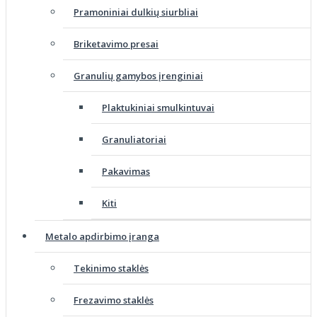
Pramoniniai dulkių siurbliai
Briketavimo presai
Granulių gamybos įrenginiai
Plaktukiniai smulkintuvai
Granuliatoriai
Pakavimas
Kiti
Metalo apdirbimo įranga
Tekinimo staklės
Frezavimo staklės