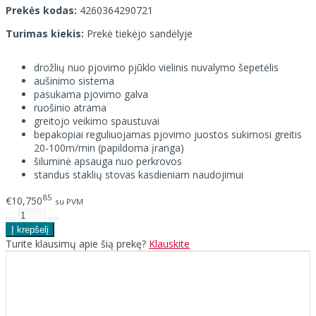
Prekės kodas:
4260364290721
Turimas kiekis:
Prekė tiekėjo sandėlyje
drožlių nuo pjovimo pjūklo vielinis nuvalymo šepetėlis
aušinimo sistema
pasukama pjovimo galva
ruošinio atrama
greitojo veikimo spaustuvai
bepakopiai reguliuojamas pjovimo juostos sukimosi greitis
20-100m/min (papildoma įranga)
šiluminė apsauga nuo perkrovos
standus staklių stovas kasdieniam naudojimui
85
€10,750
su PVM
Turite klausimų apie šią prekę?
Klauskite