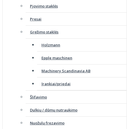
Pjovimo staklės
Presai
Gręžimo staklės
Holzmann
Epple maschinen
Machinery Scandinavia AB
Įrankiai/priedai
Šlifavimo
Dulkių / dūmų nutraukimo
Nuožulų frezavimo