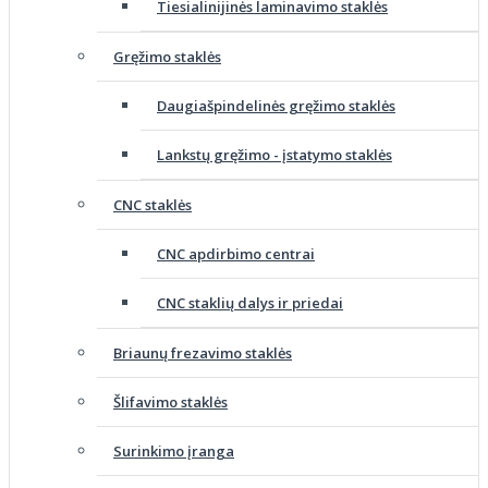
Tiesialinijinės laminavimo staklės
Gręžimo staklės
Daugiašpindelinės gręžimo staklės
Lankstų gręžimo - įstatymo staklės
CNC staklės
CNC apdirbimo centrai
CNC staklių dalys ir priedai
Briaunų frezavimo staklės
Šlifavimo staklės
Surinkimo įranga