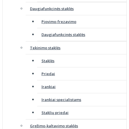
Daugiafunkcinės staklės
Pjovimo-frezavimo
Daugiafunkcinės staklės
Tekinimo staklės
Staklės
Priedai
Įrankiai
Įrankiai specialistams
Staklių priedai
Gręžimo-kaltavimo staklės