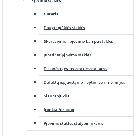
Pjovimo staklės
Gateriai
Daugiapjūklės staklės
Skersavimo - pjovimo kampu staklės
Juostinės pjovimo staklės
Diskinės pjovimo staklės staliams
Defektų išpjaustymo - optimizavimo linijos
Siaurapjūkliai
Įrankiai/priedai
Pjovimo staklės statybininkams