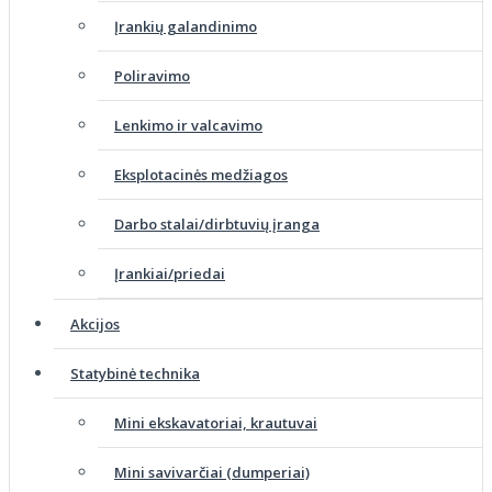
Įrankių galandinimo
Poliravimo
Lenkimo ir valcavimo
Eksplotacinės medžiagos
Darbo stalai/dirbtuvių įranga
Įrankiai/priedai
Akcijos
Statybinė technika
Mini ekskavatoriai, krautuvai
Mini savivarčiai (dumperiai)