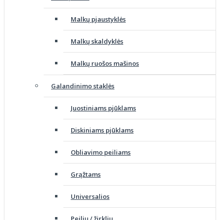
Malkų pjaustyklės
Malkų skaldyklės
Malkų ruošos mašinos
Galandinimo staklės
Juostiniams pjūklams
Diskiniams pjūklams
Obliavimo peiliams
Grąžtams
Universalios
Peilių / žirklių