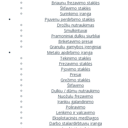
Briaunų frezavimo staklės
Šlifavimo staklės
Surinkimo įranga
Pjuvenų perdirbimo staklės
Drožlių nutraukimas
Smulkintuvai
Pramoniniai dulkių siurbliai
Briketavimo presai
Granulių gamybos įrenginiai
Metalo apdirbimo įranga
Tekinimo staklės
Frezavimo staklės
Pjovimo staklės
Presai
Gręžimo staklės
Šlifavimo
Dulkių / dūmų nutraukimo
Nuožulų frezavimo
Įrankių galandinimo
Poliravimo
Lenkimo ir valcavimo
Eksplotacinės medžiagos
Darbo stalai/dirbtuvių įranga