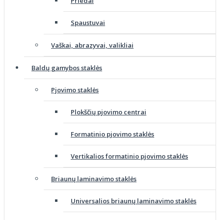
Priedai
Spaustuvai
Vaškai, abrazyvai, valikliai
Baldų gamybos staklės
Pjovimo staklės
Plokščių pjovimo centrai
Formatinio pjovimo staklės
Vertikalios formatinio pjovimo staklės
Briaunų laminavimo staklės
Universalios briaunų laminavimo staklės