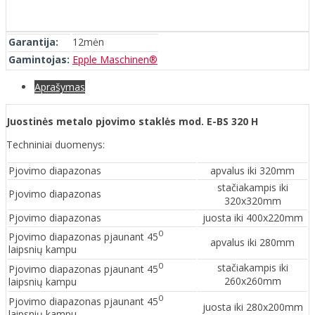
Garantija:
12mėn
Gamintojas:
Epple Maschinen®
Aprašymas
Juostinės metalo pjovimo staklės mod. E-BS 320 H
Techniniai duomenys:
Pjovimo diapazonas
apvalus iki 320mm
stačiakampis iki
Pjovimo diapazonas
320x320mm
Pjovimo diapazonas
juosta iki 400x220mm
0
Pjovimo diapazonas pjaunant 45
apvalus iki 280mm
laipsnių kampu
0
stačiakampis iki
Pjovimo diapazonas pjaunant 45
260x260mm
laipsnių kampu
0
Pjovimo diapazonas pjaunant 45
juosta iki 280x200mm
laipsnių kampu