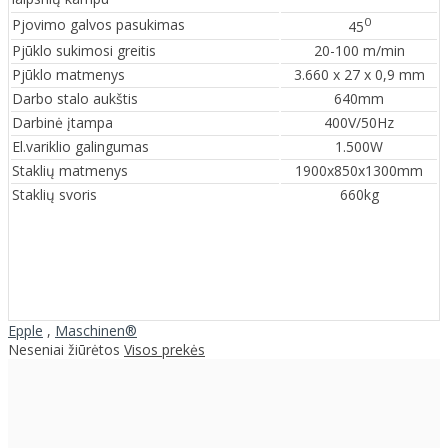
0
Pjovimo galvos pasukimas
45
Pjūklo sukimosi greitis
20-100 m/min
Pjūklo matmenys
3.660 x 27 x 0,9 mm
Darbo stalo aukštis
640mm
Darbinė įtampa
400V/50Hz
El.variklio galingumas
1.500W
Staklių matmenys
1900x850x1300mm
Staklių svoris
660kg
Epple
,
Maschinen®
Neseniai žiūrėtos
Visos prekės