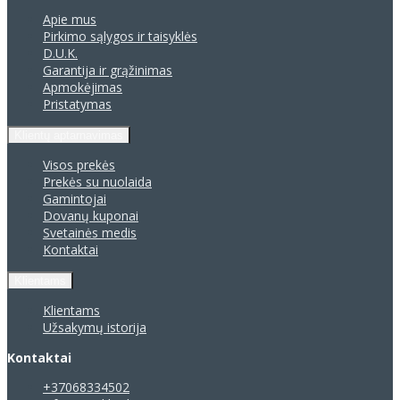
Apie mus
Pirkimo sąlygos ir taisyklės
D.U.K.
Garantija ir grąžinimas
Apmokėjimas
Pristatymas
Klientų aptarnavimas
Visos prekės
Prekės su nuolaida
Gamintojai
Dovanų kuponai
Svetainės medis
Kontaktai
Klientams
Klientams
Užsakymų istorija
Kontaktai
+37068334502