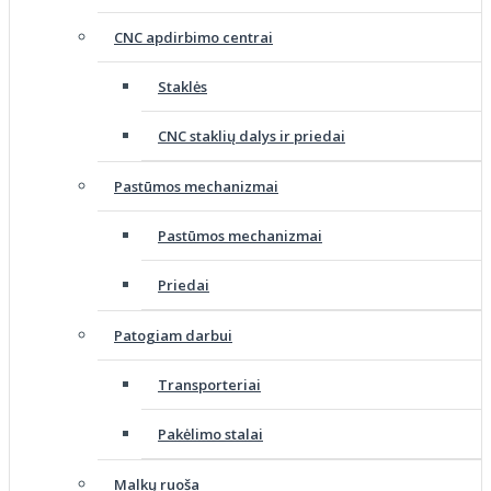
CNC apdirbimo centrai
Staklės
CNC staklių dalys ir priedai
Pastūmos mechanizmai
Pastūmos mechanizmai
Priedai
Patogiam darbui
Transporteriai
Pakėlimo stalai
Malkų ruoša