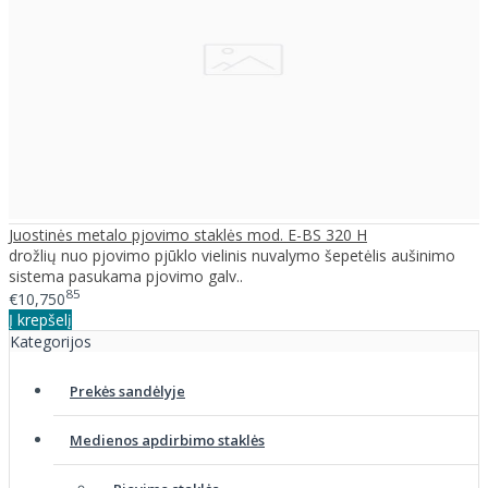
Juostinės metalo pjovimo staklės mod. E-BS 320 H
drožlių nuo pjovimo pjūklo vielinis nuvalymo šepetėlis aušinimo
sistema pasukama pjovimo galv..
85
€10,750
Į krepšelį
Kategorijos
Prekės sandėlyje
Medienos apdirbimo staklės