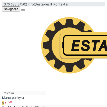
+370 683 34502
info@estakles.lt
Kontaktai
Navigacija
Mano paskyra
00
€0
0