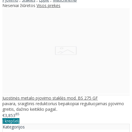
Neseniai žiūrėtos
Visos prekės
Juostinės metalo pjovimo staklės mod. BS 275 GF
pavara, sraigtinis reduktorius bepakopiai reguliuojamas pjovimo
greitis, dažnio keitiklio pagal..
85
€3,853
Į krepšelį
Kategorijos