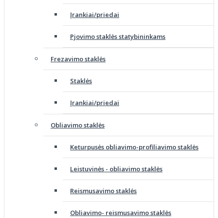
Įrankiai/priedai
Pjovimo staklės statybininkams
Frezavimo staklės
Staklės
Įrankiai/priedai
Obliavimo staklės
Keturpusės obliavimo-profiliavimo staklės
Leistuvinės - obliavimo staklės
Reismusavimo staklės
Obliavimo- reismusavimo staklės