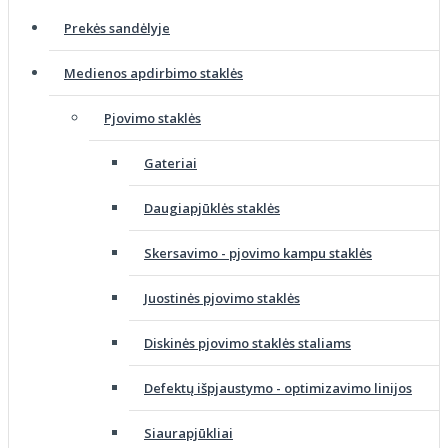
Prekės sandėlyje
Medienos apdirbimo staklės
Pjovimo staklės
Gateriai
Daugiapjūklės staklės
Skersavimo - pjovimo kampu staklės
Juostinės pjovimo staklės
Diskinės pjovimo staklės staliams
Defektų išpjaustymo - optimizavimo linijos
Siaurapjūkliai