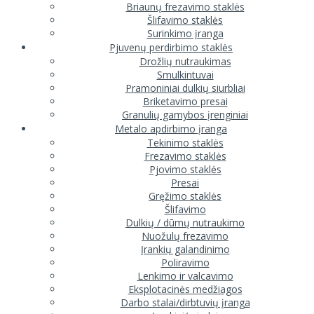
Briaunų frezavimo staklės
Šlifavimo staklės
Surinkimo įranga
Pjuvenų perdirbimo staklės
Drožlių nutraukimas
Smulkintuvai
Pramoniniai dulkių siurbliai
Briketavimo presai
Granulių gamybos įrenginiai
Metalo apdirbimo įranga
Tekinimo staklės
Frezavimo staklės
Pjovimo staklės
Presai
Gręžimo staklės
Šlifavimo
Dulkių / dūmų nutraukimo
Nuožulų frezavimo
Įrankių galandinimo
Poliravimo
Lenkimo ir valcavimo
Eksplotacinės medžiagos
Darbo stalai/dirbtuvių įranga