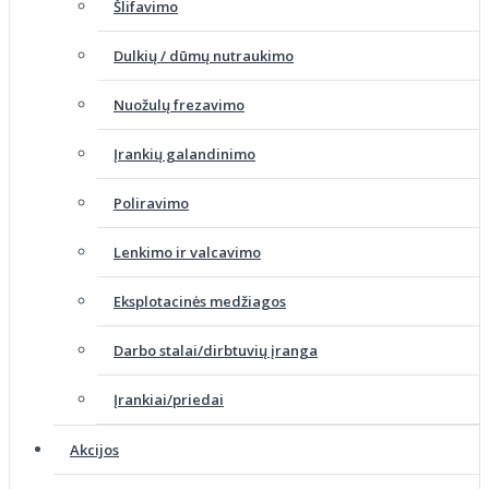
Šlifavimo
Dulkių / dūmų nutraukimo
Nuožulų frezavimo
Įrankių galandinimo
Poliravimo
Lenkimo ir valcavimo
Eksplotacinės medžiagos
Darbo stalai/dirbtuvių įranga
Įrankiai/priedai
Akcijos