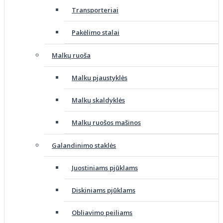
Transporteriai
Pakėlimo stalai
Malkų ruoša
Malkų pjaustyklės
Malkų skaldyklės
Malkų ruošos mašinos
Galandinimo staklės
Juostiniams pjūklams
Diskiniams pjūklams
Obliavimo peiliams