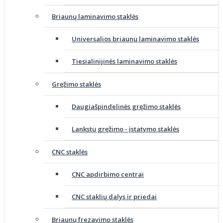
Briaunų laminavimo staklės
Universalios briaunų laminavimo staklės
Tiesialinijinės laminavimo staklės
Gręžimo staklės
Daugiašpindelinės gręžimo staklės
Lankstų gręžimo - įstatymo staklės
CNC staklės
CNC apdirbimo centrai
CNC staklių dalys ir priedai
Briaunų frezavimo staklės