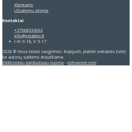
Klientams
Užsakymų istorija
Kontaktai
+37068334502
info@estakles.lt
I-IV: 9-18, V: 9-17
2026 © Visos teisės saugomos. Kopijuoti, platinti svetainės turinį
be autorių sutikimo draudžiama.
Elektroninių parduotuvių nuoma
-
eshoprent.com