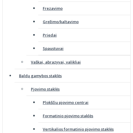
Frezavimo
Gręžimo/kaltavimo
Priedai
Spaustuvai
Vaškai, abrazyvai, valikliai
Baldų gamybos staklės
Pjovimo staklės
Plokščių pjovimo centrai
Formatinio pjovimo staklės
Vertikalios formatinio pjovimo staklės