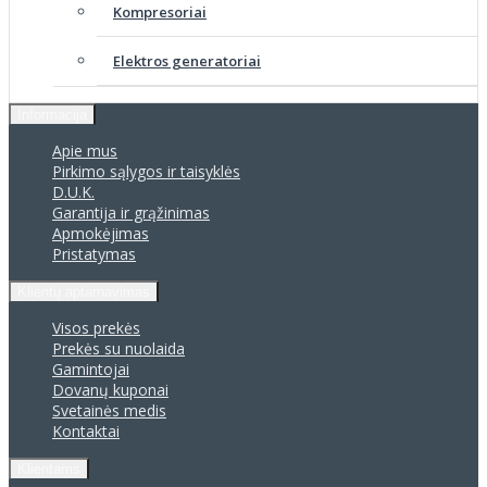
Kompresoriai
Elektros generatoriai
Informacija
Apie mus
Pirkimo sąlygos ir taisyklės
D.U.K.
Garantija ir grąžinimas
Apmokėjimas
Pristatymas
Klientų aptarnavimas
Visos prekės
Prekės su nuolaida
Gamintojai
Dovanų kuponai
Svetainės medis
Kontaktai
Klientams