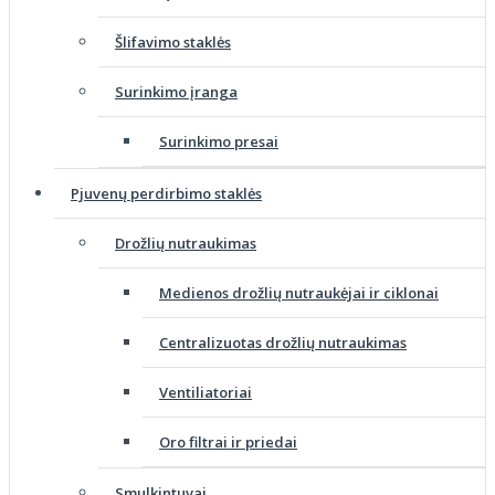
Šlifavimo staklės
Surinkimo įranga
Surinkimo presai
Pjuvenų perdirbimo staklės
Drožlių nutraukimas
Medienos drožlių nutraukėjai ir ciklonai
Centralizuotas drožlių nutraukimas
Ventiliatoriai
Oro filtrai ir priedai
Smulkintuvai