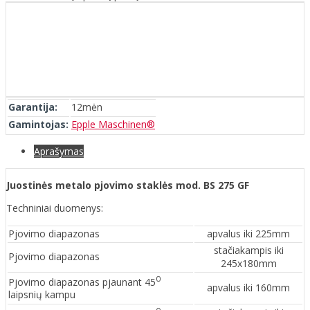
Garantija:
12mėn
Gamintojas:
Epple Maschinen®
Aprašymas
Juostinės metalo pjovimo staklės mod. BS 275 GF
Techniniai duomenys:
Pjovimo diapazonas
apvalus iki 225mm
stačiakampis iki
Pjovimo diapazonas
245x180mm
0
Pjovimo diapazonas pjaunant 45
apvalus iki 160mm
laipsnių kampu