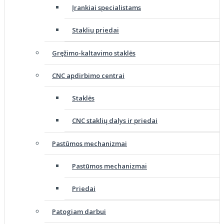
Įrankiai specialistams
Staklių priedai
Gręžimo-kaltavimo staklės
CNC apdirbimo centrai
Staklės
CNC staklių dalys ir priedai
Pastūmos mechanizmai
Pastūmos mechanizmai
Priedai
Patogiam darbui