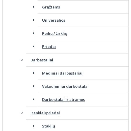
Grąžtams
Universalios
Peilių / žirklių
Priedai
Darbastaliai
Mediniai darbastaliai
Vakuuminiai darbo stalai
Darbo stalai ir atramos
Įrankiai/priedai
Staklių