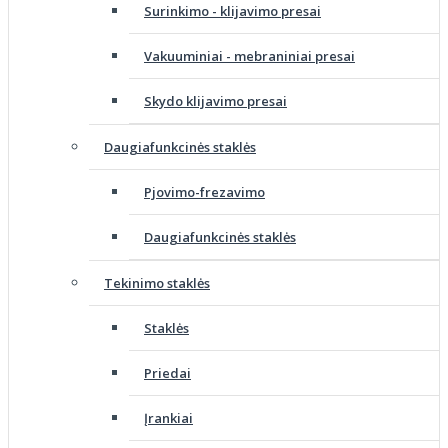
Surinkimo - klijavimo presai
Vakuuminiai - mebraniniai presai
Skydo klijavimo presai
Daugiafunkcinės staklės
Pjovimo-frezavimo
Daugiafunkcinės staklės
Tekinimo staklės
Staklės
Priedai
Įrankiai