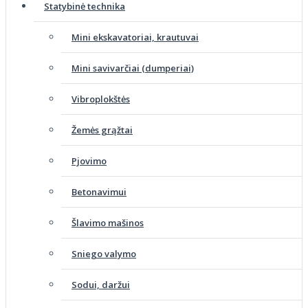
Statybinė technika
Mini ekskavatoriai, krautuvai
Mini savivarčiai (dumperiai)
Vibroplokštės
Žemės grąžtai
Pjovimo
Betonavimui
Šlavimo mašinos
Sniego valymo
Sodui, daržui