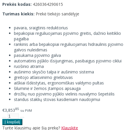
Prekės kodas:
4260364290615
Turimas kiekis:
Prekė tiekėjo sandėlyje
pavara, sraigtinis reduktorius
bepakopiai reguliuojamas pjovimo greitis, dažnio keitiklio
pagalba
rankinis arba bepakopiai reguliuojamas hidraulinis pjovimo
galvos nuleidimas
pasukama pjovimo galva
automatinis pjūklo išsijungimas, pasibaigus pjovimo ciklui
ruošinio atrama
aušinimo skysčio talpa ir aušinimo sistema
greitojo atlaisvinimo griebtuvas
aiškiai išdėstytas, ergonomiškas valdymo pultas
šiluminė ir žemos įtampos apsauga
drožlių nuo pjovimo pjūklo vielinis nuvalymo šepetėlis
standus staklių stovas kasdieniam naudojimui
85
€3,853
su PVM
Turite klausimų apie šią prekę?
Klauskite