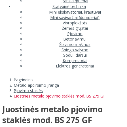
Įrankiai/priedai
Statybinė technika
Mini ekskavatoriai, krautuvai
Mini savivarčiai (dumperiai)
Vibroplokštės
Žemės grąžtai
Pjovimo
Betonavimui
Šlavimo mašinos
Sniego valymo
Sodui, daržui
Kompresoriai
Elektros generatoriai
Pagrindinis
Metalo apdirbimo įranga
Pjovimo staklės
Juostinės metalo pjovimo staklės mod. BS 275 GF
Juostinės metalo pjovimo
staklės mod. BS 275 GF