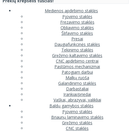
Prekių krepšelis tuščias!
Medienos apdirbimo staklės
Pjovimo staklės
Frezavimo staklės
Obliavimo staklės
Šlifavimo staklės
Presai
Daugiafunkcinės staklės
Tekinimo staklės
Gręžimo-kaltavimo staklės
CNC apdirbimo centrai
Pastūmos mechanizmai
Patogiam darbui
Malkų ruoša
Galandinimo staklės
Darbastaliai
Įrankiai/priedai
Vaškai, abrazyvai, valikliai
Baldų gamybos staklės
Pjovimo staklės
Briaunų laminavimo staklės
Gręžimo staklės
CNC staklės