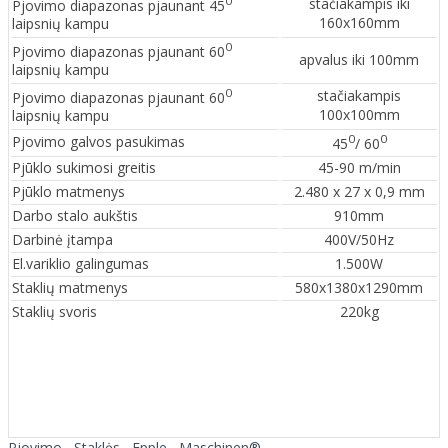
0
stačiakampis iki
Pjovimo diapazonas pjaunant 45
160x160mm
laipsnių kampu
0
Pjovimo diapazonas pjaunant 60
apvalus iki 100mm
laipsnių kampu
0
stačiakampis
Pjovimo diapazonas pjaunant 60
100x100mm
laipsnių kampu
0
0
Pjovimo galvos pasukimas
45
/ 60
Pjūklo sukimosi greitis
45-90 m/min
Pjūklo matmenys
2.480 x 27 x 0,9 mm
Darbo stalo aukštis
910mm
Darbinė įtampa
400V/50Hz
El.variklio galingumas
1.500W
Staklių matmenys
580x1380x1290mm
Staklių svoris
220kg
Pjovimo
,
Staklės
,
Epple
,
Maschinen®