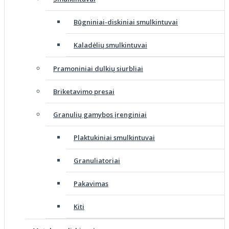
Būgniniai-diskiniai smulkintuvai
Kaladėlių smulkintuvai
Pramoniniai dulkių siurbliai
Briketavimo presai
Granulių gamybos įrenginiai
Plaktukiniai smulkintuvai
Granuliatoriai
Pakavimas
Kiti