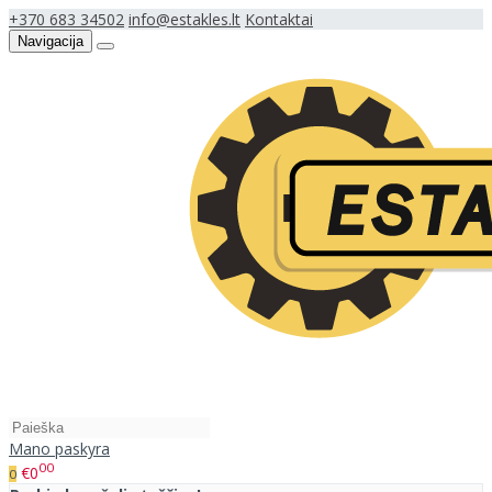
+370 683 34502
info@estakles.lt
Kontaktai
Navigacija
Mano paskyra
00
€0
0