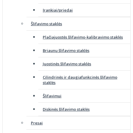
Įrankiai/priedai
Šlifavimo staklės
Plačiajuostės šlifavimo-kalibravimo staklės
Briaunų šlifavimo staklės
Juostinės šlifavimo staklės
Cilindrinės ir daugiafunkcinės šlifavimo
staklės
Šlifavimui
Diskinės šlifavimo staklės
Presai