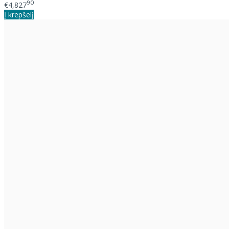
90
€4,827
Į krepšelį