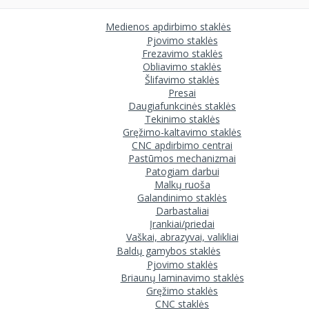
Medienos apdirbimo staklės
Pjovimo staklės
Frezavimo staklės
Obliavimo staklės
Šlifavimo staklės
Presai
Daugiafunkcinės staklės
Tekinimo staklės
Gręžimo-kaltavimo staklės
CNC apdirbimo centrai
Pastūmos mechanizmai
Patogiam darbui
Malkų ruoša
Galandinimo staklės
Darbastaliai
Įrankiai/priedai
Vaškai, abrazyvai, valikliai
Baldų gamybos staklės
Pjovimo staklės
Briaunų laminavimo staklės
Gręžimo staklės
CNC staklės