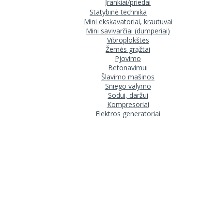
Įrankiai/priedai
Statybinė technika
Mini ekskavatoriai, krautuvai
Mini savivarčiai (dumperiai)
Vibroplokštės
Žemės grąžtai
Pjovimo
Betonavimui
Šlavimo mašinos
Sniego valymo
Sodui, daržui
Kompresoriai
Elektros generatoriai