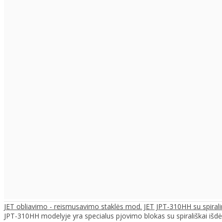
JET obliavimo - reismusavimo staklės mod. JET JPT-310HH su spirali
JPT-310HH modelyje yra specialus pjovimo blokas su spirališkai išdėst