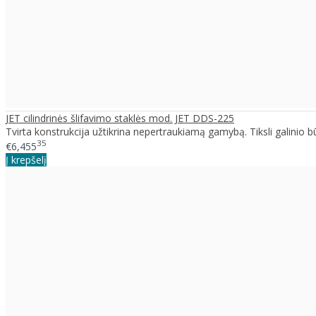
JET cilindrinės šlifavimo staklės mod. JET DDS-225
Tvirta konstrukcija užtikrina nepertraukiamą gamybą. Tiksli galinio b
35
€6,455
Į krepšelį