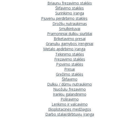
Briaunų frezavimo staklės
Šlifavimo staklės
Surinkimo įranga
Pjuvenų perdirbimo staklės
Drožlių nutraukimas
Smulkintuvai
Pramoniniai dulkių siurbliai
Briketavimo presai
Granulių gamybos įrenginiai
Metalo apdirbimo įranga
Tekinimo staklės
Frezavimo staklės
Pjovimo staklės
Presai
Gręžimo staklės
Šlifavimo
Dulkių / dūmų nutraukimo
Nuožulų frezavimo
Įrankių galandinimo
Poliravimo
Lenkimo ir valcavimo
Eksplotacinės medžiagos
Darbo stalai/dirbtuvių įranga