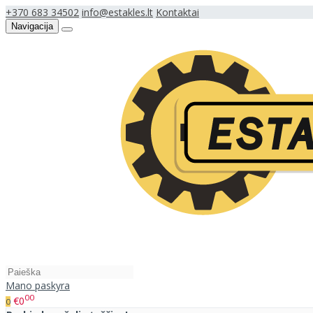
+370 683 34502
info@estakles.lt
Kontaktai
Navigacija
Mano paskyra
00
€0
0