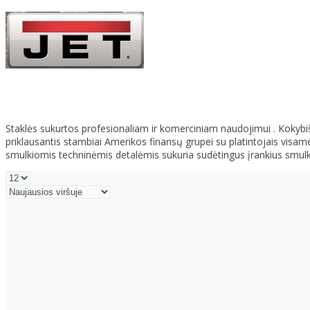
Staklės sukurtos profesionaliam ir komerciniam naudojimui . Kokybišk
priklausantis stambiai Amerikos finansų grupei su platintojais visam
smulkiomis techninėmis detalėmis sukuria sudėtingus įrankius smulk