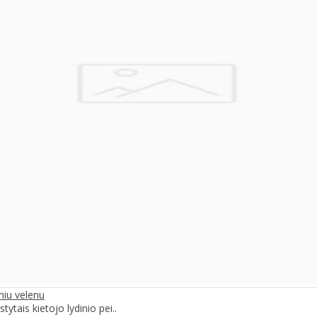
niu velenu
ytais kietojo lydinio pei..