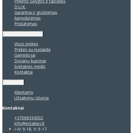
Pirkimo sąlygos ir taisyklės
D.U.K.
Garantija ir grąžinimas
Apmokėjimas
Pristatymas
Klientų aptarnavimas
Visos prekės
Prekės su nuolaida
Gamintojai
Dovanų kuponai
Svetainės medis
Kontaktai
Klientams
Klientams
Užsakymų istorija
Kontaktai
+37068334502
info@estakles.lt
I-IV: 9-18, V: 9-17