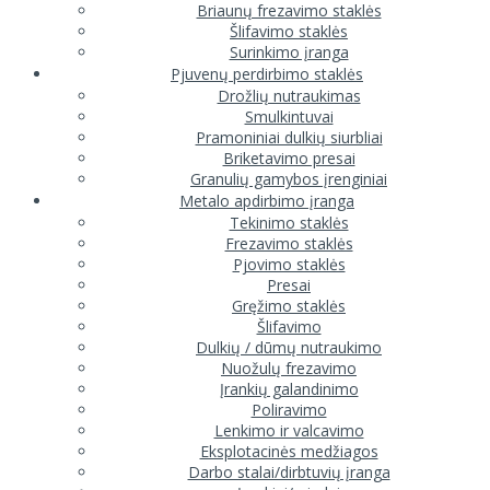
Briaunų frezavimo staklės
Šlifavimo staklės
Surinkimo įranga
Pjuvenų perdirbimo staklės
Drožlių nutraukimas
Smulkintuvai
Pramoniniai dulkių siurbliai
Briketavimo presai
Granulių gamybos įrenginiai
Metalo apdirbimo įranga
Tekinimo staklės
Frezavimo staklės
Pjovimo staklės
Presai
Gręžimo staklės
Šlifavimo
Dulkių / dūmų nutraukimo
Nuožulų frezavimo
Įrankių galandinimo
Poliravimo
Lenkimo ir valcavimo
Eksplotacinės medžiagos
Darbo stalai/dirbtuvių įranga