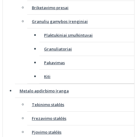
Briketavimo presai
Granulių gamybos įrenginiai
Plaktukiniai smulkintuvai
Granuliatoriai
Pakavimas
Kiti
Metalo apdirbimo įranga
Tekinimo staklės
Frezavimo staklės
Pjovimo staklės