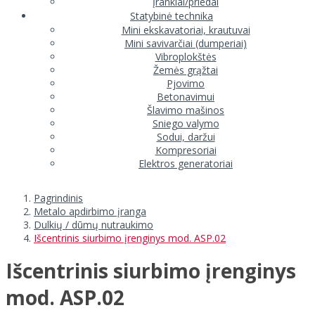
Įrankiai/priedai
Statybinė technika
Mini ekskavatoriai, krautuvai
Mini savivarčiai (dumperiai)
Vibroplokštės
Žemės grąžtai
Pjovimo
Betonavimui
Šlavimo mašinos
Sniego valymo
Sodui, daržui
Kompresoriai
Elektros generatoriai
Pagrindinis
Metalo apdirbimo įranga
Dulkių / dūmų nutraukimo
Išcentrinis siurbimo įrenginys mod. ASP.02
Išcentrinis siurbimo įrenginys
mod. ASP.02