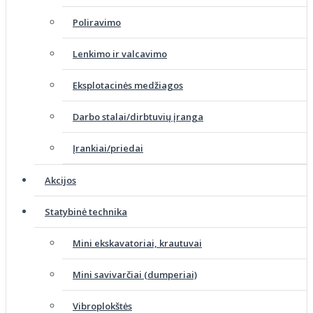
Poliravimo
Lenkimo ir valcavimo
Eksplotacinės medžiagos
Darbo stalai/dirbtuvių įranga
Įrankiai/priedai
Akcijos
Statybinė technika
Mini ekskavatoriai, krautuvai
Mini savivarčiai (dumperiai)
Vibroplokštės