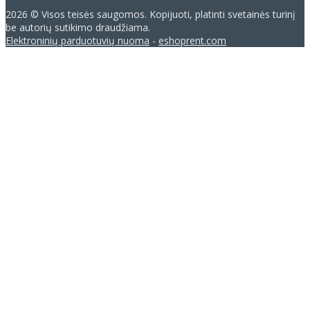
2026 © Visos teisės saugomos. Kopijuoti, platinti svetainės turinį
be autorių sutikimo draudžiama.
Elektroninių parduotuvių nuoma
-
eshoprent.com