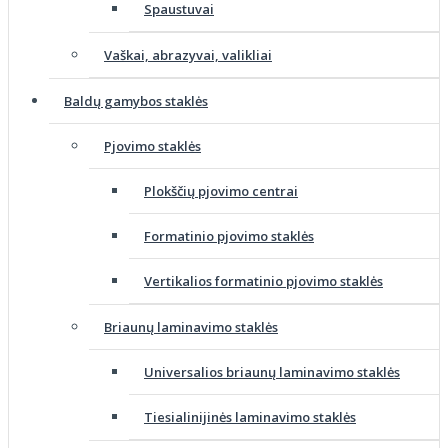
Spaustuvai
Vaškai, abrazyvai, valikliai
Baldų gamybos staklės
Pjovimo staklės
Plokščių pjovimo centrai
Formatinio pjovimo staklės
Vertikalios formatinio pjovimo staklės
Briaunų laminavimo staklės
Universalios briaunų laminavimo staklės
Tiesialinijinės laminavimo staklės