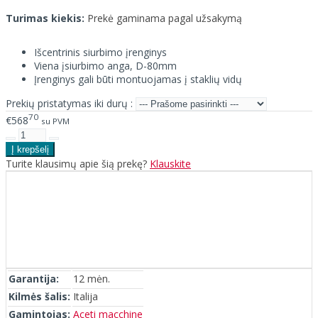
Turimas kiekis:
Prekė gaminama pagal užsakymą
Išcentrinis siurbimo įrenginys
Viena įsiurbimo anga, D-80mm
Įrenginys gali būti montuojamas į staklių vidų
Prekių pristatymas iki durų :
70
€568
su PVM
Turite klausimų apie šią prekę?
Klauskite
Garantija:
12 mėn.
Kilmės šalis:
Italija
Gamintojas:
Aceti macchine