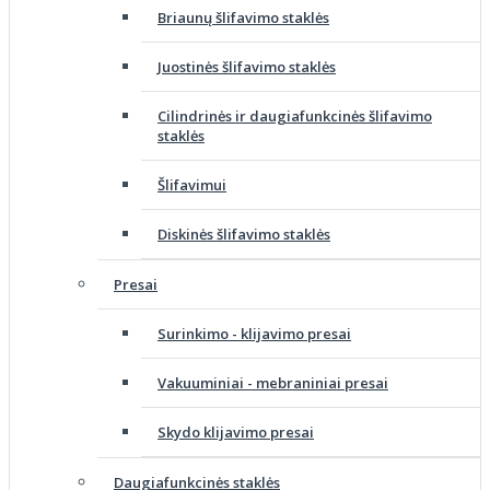
Briaunų šlifavimo staklės
Juostinės šlifavimo staklės
Cilindrinės ir daugiafunkcinės šlifavimo
staklės
Šlifavimui
Diskinės šlifavimo staklės
Presai
Surinkimo - klijavimo presai
Vakuuminiai - mebraniniai presai
Skydo klijavimo presai
Daugiafunkcinės staklės