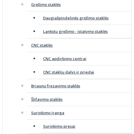
Gręžimo staklės
Daugiašpindelinės gręžimo staklės
Lankstų gręžimo - įstatymo staklės
CNC staklės
CNC apdirbimo centrai
CNC staklių dalys ir priedai
Briaunų frezavimo staklės
Šlifavimo staklės
Surinkimo įranga
Surinkimo presai