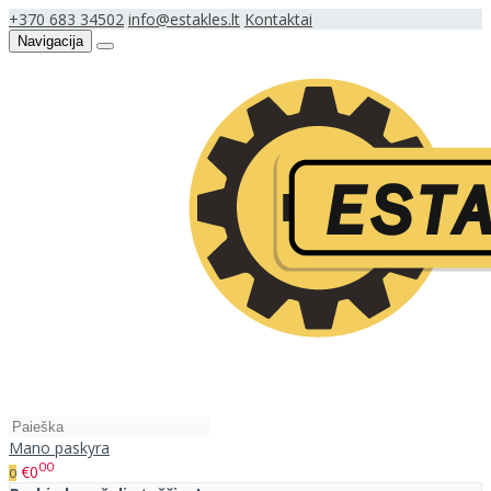
+370 683 34502
info@estakles.lt
Kontaktai
Navigacija
Mano paskyra
00
€0
0