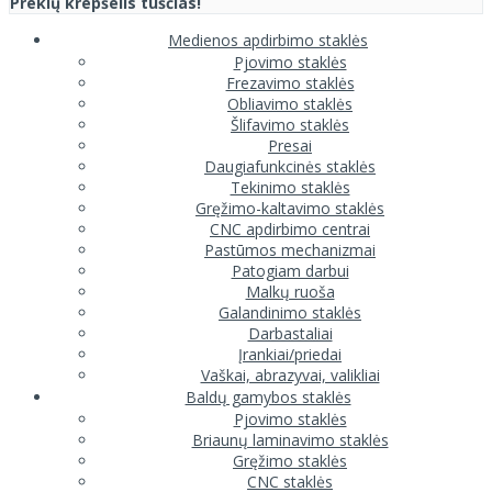
Prekių krepšelis tuščias!
Medienos apdirbimo staklės
Pjovimo staklės
Frezavimo staklės
Obliavimo staklės
Šlifavimo staklės
Presai
Daugiafunkcinės staklės
Tekinimo staklės
Gręžimo-kaltavimo staklės
CNC apdirbimo centrai
Pastūmos mechanizmai
Patogiam darbui
Malkų ruoša
Galandinimo staklės
Darbastaliai
Įrankiai/priedai
Vaškai, abrazyvai, valikliai
Baldų gamybos staklės
Pjovimo staklės
Briaunų laminavimo staklės
Gręžimo staklės
CNC staklės