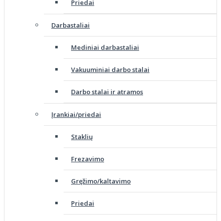
Priedai
Darbastaliai
Mediniai darbastaliai
Vakuuminiai darbo stalai
Darbo stalai ir atramos
Įrankiai/priedai
Staklių
Frezavimo
Gręžimo/kaltavimo
Priedai