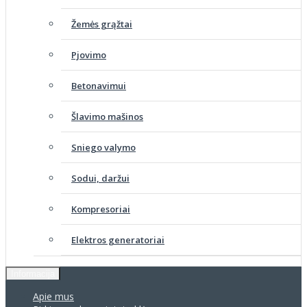
Žemės grąžtai
Pjovimo
Betonavimui
Šlavimo mašinos
Sniego valymo
Sodui, daržui
Kompresoriai
Elektros generatoriai
Informacija
Apie mus