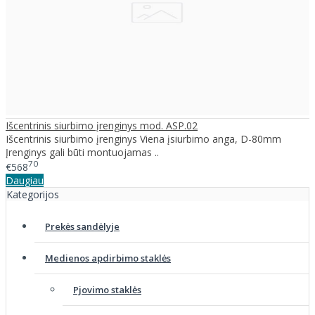
Išcentrinis siurbimo įrenginys mod. ASP.02
Išcentrinis siurbimo įrenginys Viena įsiurbimo anga, D-80mm
Įrenginys gali būti montuojamas ..
70
€568
Daugiau
Kategorijos
Prekės sandėlyje
Medienos apdirbimo staklės
Pjovimo staklės