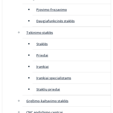
Pjovimo-frezavimo
Daugiafunkcinės staklės
Tekinimo staklės
Staklės
Priedai
Įrankiai
Įrankiai specialistams
Staklių priedai
Gręžimo-kaltavimo staklės
CNC apdirbimo centrai