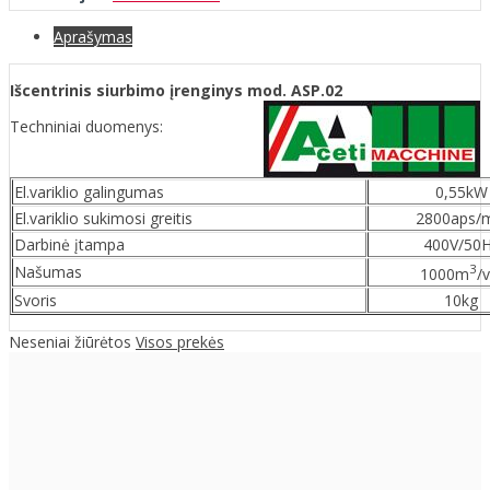
Aprašymas
Išcentrinis siurbimo įrenginys mod. ASP.02
Techniniai duomenys:
El.variklio galingumas
0,55kW
El.variklio sukimosi greitis
2800aps/
Darbinė įtampa
400V/50
3
Našumas
1000m
/v
Svoris
10kg
Neseniai žiūrėtos
Visos prekės