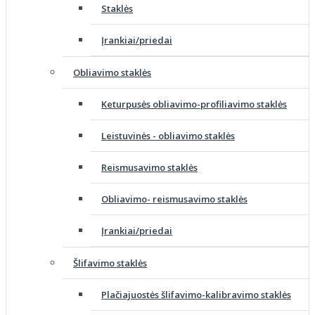
Staklės
Įrankiai/priedai
Obliavimo staklės
Keturpusės obliavimo-profiliavimo staklės
Leistuvinės - obliavimo staklės
Reismusavimo staklės
Obliavimo- reismusavimo staklės
Įrankiai/priedai
Šlifavimo staklės
Plačiajuostės šlifavimo-kalibravimo staklės