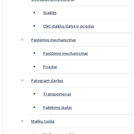
Staklės
CNC staklių dalys ir priedai
Pastūmos mechanizmai
Pastūmos mechanizmai
Priedai
Patogiam darbui
Transporteriai
Pakėlimo stalai
Malkų ruoša