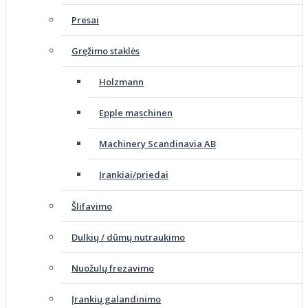
Presai
Gręžimo staklės
Holzmann
Epple maschinen
Machinery Scandinavia AB
Įrankiai/priedai
Šlifavimo
Dulkių / dūmų nutraukimo
Nuožulų frezavimo
Įrankių galandinimo