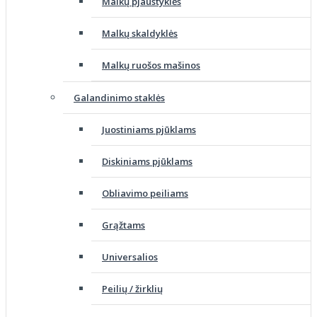
Malkų pjaustyklės
Malkų skaldyklės
Malkų ruošos mašinos
Galandinimo staklės
Juostiniams pjūklams
Diskiniams pjūklams
Obliavimo peiliams
Grąžtams
Universalios
Peilių / žirklių