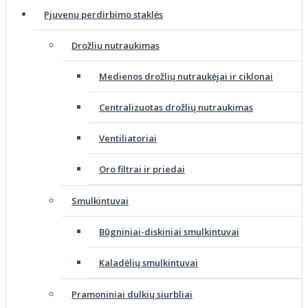
Pjuvenų perdirbimo staklės
Drožlių nutraukimas
Medienos drožlių nutraukėjai ir ciklonai
Centralizuotas drožlių nutraukimas
Ventiliatoriai
Oro filtrai ir priedai
Smulkintuvai
Būgniniai-diskiniai smulkintuvai
Kaladėlių smulkintuvai
Pramoniniai dulkių siurbliai