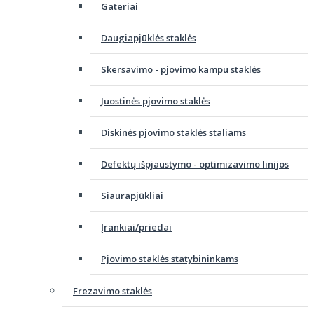
Gateriai
Daugiapjūklės staklės
Skersavimo - pjovimo kampu staklės
Juostinės pjovimo staklės
Diskinės pjovimo staklės staliams
Defektų išpjaustymo - optimizavimo linijos
Siaurapjūkliai
Įrankiai/priedai
Pjovimo staklės statybininkams
Frezavimo staklės