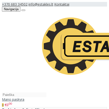
+370 683 34502
info@estakles.lt
Kontaktai
Navigacija
Mano paskyra
00
€0
0