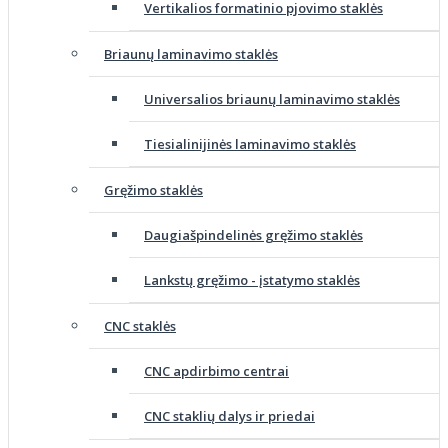
Vertikalios formatinio pjovimo staklės
Briaunų laminavimo staklės
Universalios briaunų laminavimo staklės
Tiesialinijinės laminavimo staklės
Gręžimo staklės
Daugiašpindelinės gręžimo staklės
Lankstų gręžimo - įstatymo staklės
CNC staklės
CNC apdirbimo centrai
CNC staklių dalys ir priedai