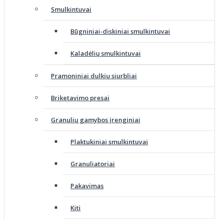
Smulkintuvai
Būgniniai-diskiniai smulkintuvai
Kaladėlių smulkintuvai
Pramoniniai dulkių siurbliai
Briketavimo presai
Granulių gamybos įrenginiai
Plaktukiniai smulkintuvai
Granuliatoriai
Pakavimas
Kiti