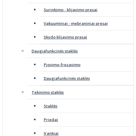
Surinkimo - klijavimo presai
Vakuuminiai - mebraniniai presai
Skydo klijavimo presai
Daugiafunkcinės staklės
Pjovimo-frezavimo
Daugiafunkcinės staklės
Tekinimo staklės
Staklės
Priedai
Įrankiai