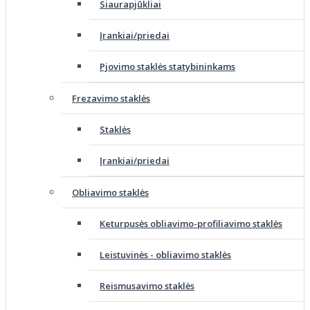
Siaurapjūkliai
Įrankiai/priedai
Pjovimo staklės statybininkams
Frezavimo staklės
Staklės
Įrankiai/priedai
Obliavimo staklės
Keturpusės obliavimo-profiliavimo staklės
Leistuvinės - obliavimo staklės
Reismusavimo staklės