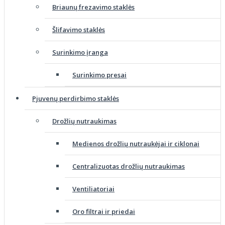
Briaunų frezavimo staklės
Šlifavimo staklės
Surinkimo įranga
Surinkimo presai
Pjuvenų perdirbimo staklės
Drožlių nutraukimas
Medienos drožlių nutraukėjai ir ciklonai
Centralizuotas drožlių nutraukimas
Ventiliatoriai
Oro filtrai ir priedai