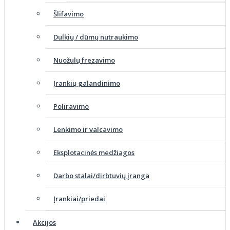
Šlifavimo
Dulkių / dūmų nutraukimo
Nuožulų frezavimo
Įrankių galandinimo
Poliravimo
Lenkimo ir valcavimo
Eksplotacinės medžiagos
Darbo stalai/dirbtuvių įranga
Įrankiai/priedai
Akcijos