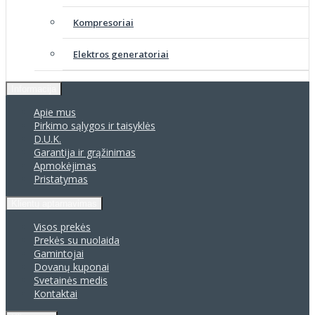
Kompresoriai
Elektros generatoriai
Informacija
Apie mus
Pirkimo sąlygos ir taisyklės
D.U.K.
Garantija ir grąžinimas
Apmokėjimas
Pristatymas
Klientų aptarnavimas
Visos prekės
Prekės su nuolaida
Gamintojai
Dovanų kuponai
Svetainės medis
Kontaktai