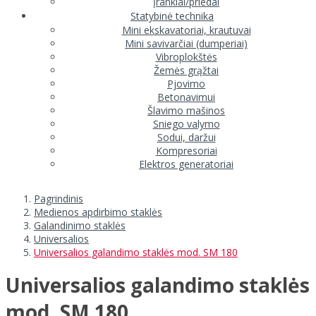
Įrankiai/priedai
Statybinė technika
Mini ekskavatoriai, krautuvai
Mini savivarčiai (dumperiai)
Vibroplokštės
Žemės grąžtai
Pjovimo
Betonavimui
Šlavimo mašinos
Sniego valymo
Sodui, daržui
Kompresoriai
Elektros generatoriai
Pagrindinis
Medienos apdirbimo staklės
Galandinimo staklės
Universalios
Universalios galandimo staklės mod. SM 180
Universalios galandimo staklės
mod. SM 180