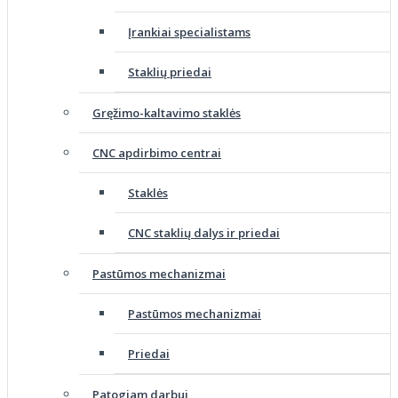
Įrankiai specialistams
Staklių priedai
Gręžimo-kaltavimo staklės
CNC apdirbimo centrai
Staklės
CNC staklių dalys ir priedai
Pastūmos mechanizmai
Pastūmos mechanizmai
Priedai
Patogiam darbui