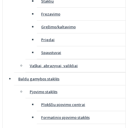
Staklių
Frezavimo
Gręžimo/kaltavimo
Priedai
Spaustuvai
Vaškai, abrazyvai, valikliai
Baldų gamybos staklės
Pjovimo staklės
Plokščių pjovimo centrai
Formatinio pjovimo staklės