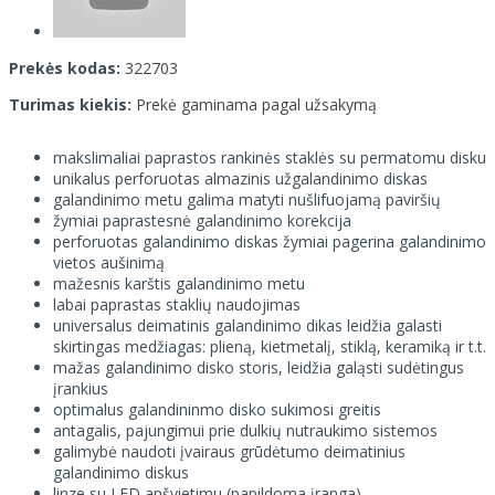
Prekės kodas:
322703
Turimas kiekis:
Prekė gaminama pagal užsakymą
makslimaliai paprastos rankinės staklės su permatomu disku
unikalus perforuotas almazinis užgalandinimo diskas
galandinimo metu galima matyti nušlifuojamą paviršių
žymiai paprastesnė galandinimo korekcija
perforuotas galandinimo diskas žymiai pagerina galandinimo
vietos aušinimą
mažesnis karštis galandinimo metu
labai paprastas staklių naudojimas
universalus deimatinis galandinimo dikas leidžia galasti
skirtingas medžiagas: plieną, kietmetalį, stiklą, keramiką ir t.t.
mažas galandinimo disko storis, leidžia galąsti sudėtingus
įrankius
optimalus galandininmo disko sukimosi greitis
antagalis, pajungimui prie dulkių nutraukimo sistemos
galimybė naudoti įvairaus grūdėtumo deimatinius
galandinimo diskus
linze su LED apšvietimu (papildoma įranga)