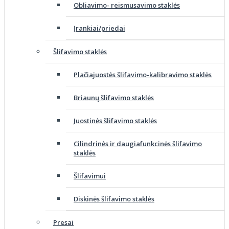
Obliavimo- reismusavimo staklės
Įrankiai/priedai
Šlifavimo staklės
Plačiajuostės šlifavimo-kalibravimo staklės
Briaunų šlifavimo staklės
Juostinės šlifavimo staklės
Cilindrinės ir daugiafunkcinės šlifavimo
staklės
Šlifavimui
Diskinės šlifavimo staklės
Presai