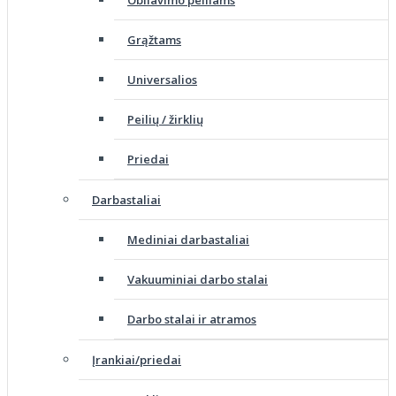
Obliavimo peiliams
Grąžtams
Universalios
Peilių / žirklių
Priedai
Darbastaliai
Mediniai darbastaliai
Vakuuminiai darbo stalai
Darbo stalai ir atramos
Įrankiai/priedai