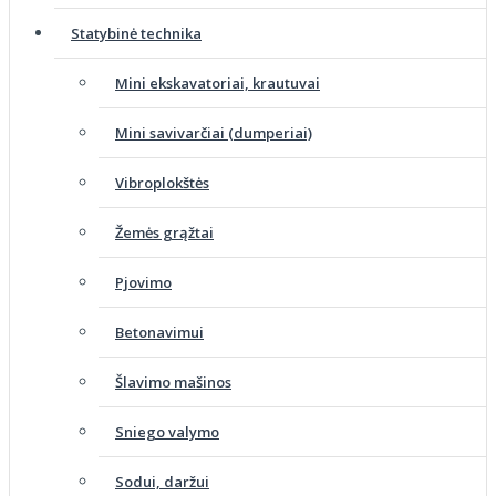
Statybinė technika
Mini ekskavatoriai, krautuvai
Mini savivarčiai (dumperiai)
Vibroplokštės
Žemės grąžtai
Pjovimo
Betonavimui
Šlavimo mašinos
Sniego valymo
Sodui, daržui