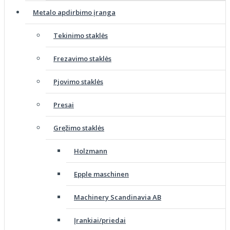
Metalo apdirbimo įranga
Tekinimo staklės
Frezavimo staklės
Pjovimo staklės
Presai
Gręžimo staklės
Holzmann
Epple maschinen
Machinery Scandinavia AB
Įrankiai/priedai