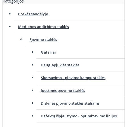
Kategorijos
Prekės sandėlyje
Medienos apdirbimo staklės
Pjovimo staklės
Gateriai
Daugiapjūklės staklės
Skersavimo - pjovimo kampu staklės
Juostinės pjovimo staklės
Diskinės pjovimo staklės staliams
Defektų išpjaustymo - optimizavimo linijos