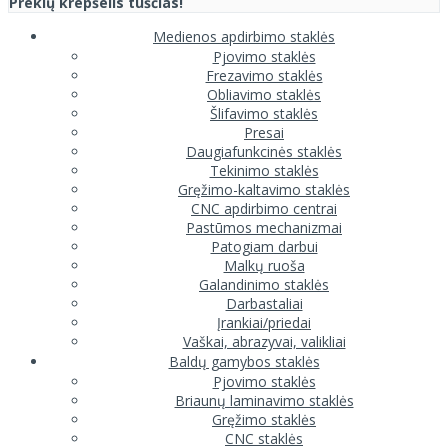
Prekių krepšelis tuščias!
Medienos apdirbimo staklės
Pjovimo staklės
Frezavimo staklės
Obliavimo staklės
Šlifavimo staklės
Presai
Daugiafunkcinės staklės
Tekinimo staklės
Gręžimo-kaltavimo staklės
CNC apdirbimo centrai
Pastūmos mechanizmai
Patogiam darbui
Malkų ruoša
Galandinimo staklės
Darbastaliai
Įrankiai/priedai
Vaškai, abrazyvai, valikliai
Baldų gamybos staklės
Pjovimo staklės
Briaunų laminavimo staklės
Gręžimo staklės
CNC staklės