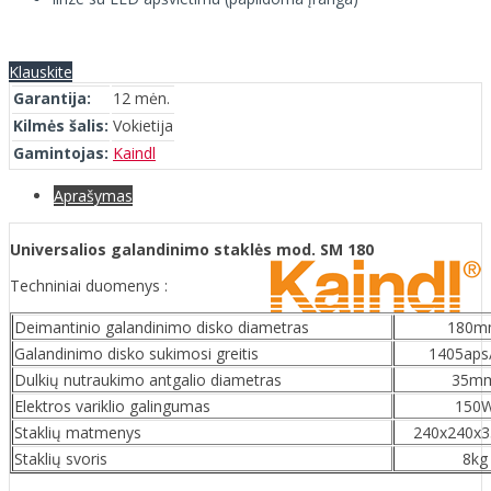
Klauskite
Garantija:
12 mėn.
Kilmės šalis:
Vokietija
Gamintojas:
Kaindl
Aprašymas
Universalios galandinimo staklės mod. SM 180
Techniniai duomenys :
Deimantinio galandinimo disko diametras
180m
Galandinimo disko sukimosi greitis
1405aps
Dulkių nutraukimo antgalio diametras
35m
Elektros variklio galingumas
150
Staklių matmenys
240x240x
Staklių svoris
8kg