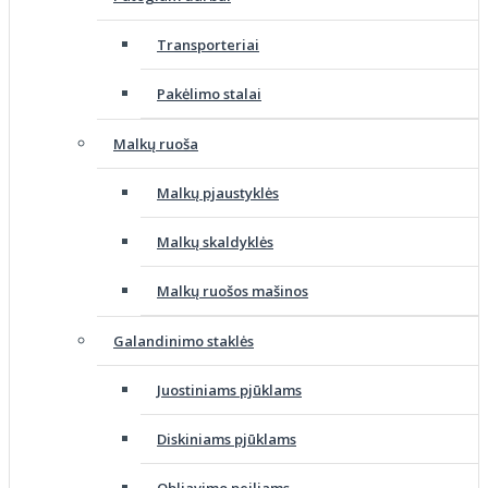
Transporteriai
Pakėlimo stalai
Malkų ruoša
Malkų pjaustyklės
Malkų skaldyklės
Malkų ruošos mašinos
Galandinimo staklės
Juostiniams pjūklams
Diskiniams pjūklams