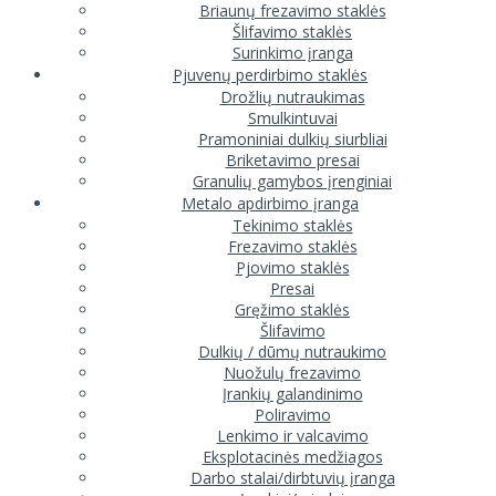
Briaunų frezavimo staklės
Šlifavimo staklės
Surinkimo įranga
Pjuvenų perdirbimo staklės
Drožlių nutraukimas
Smulkintuvai
Pramoniniai dulkių siurbliai
Briketavimo presai
Granulių gamybos įrenginiai
Metalo apdirbimo įranga
Tekinimo staklės
Frezavimo staklės
Pjovimo staklės
Presai
Gręžimo staklės
Šlifavimo
Dulkių / dūmų nutraukimo
Nuožulų frezavimo
Įrankių galandinimo
Poliravimo
Lenkimo ir valcavimo
Eksplotacinės medžiagos
Darbo stalai/dirbtuvių įranga