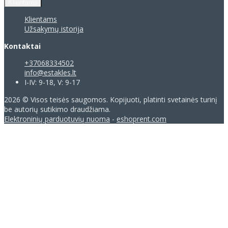
Klientams
Klientams
Užsakymų istorija
Kontaktai
+37068334502
info@estakles.lt
I-IV: 9-18, V: 9-17
2026 © Visos teisės saugomos. Kopijuoti, platinti svetainės turinį
be autorių sutikimo draudžiama.
Elektroninių parduotuvių nuoma
-
eshoprent.com