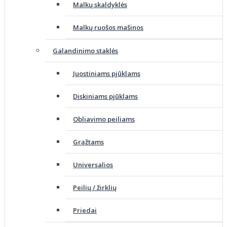
Malkų skaldyklės
Malkų ruošos mašinos
Galandinimo staklės
Juostiniams pjūklams
Diskiniams pjūklams
Obliavimo peiliams
Grąžtams
Universalios
Peilių / žirklių
Priedai