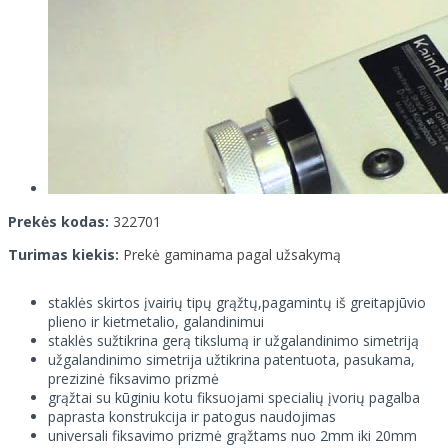
Prekės kodas:
322701
Turimas kiekis:
Prekė gaminama pagal užsakymą
staklės skirtos įvairių tipų grąžtų,pagamintų iš greitapjūvio
plieno ir kietmetalio, galandinimui
staklės sužtikrina gerą tikslumą ir užgalandinimo simetriją
užgalandinimo simetrija užtikrina patentuota, pasukama,
prezizinė fiksavimo prizmė
grąžtai su kūginiu kotu fiksuojami specialių įvorių pagalba
paprasta konstrukcija ir patogus naudojimas
universali fiksavimo prizmė grąžtams nuo 2mm iki 20mm