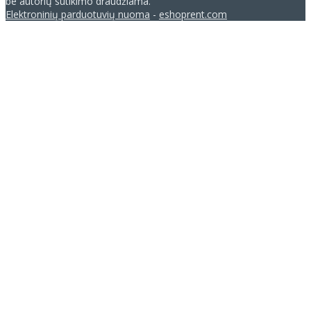
be autorių sutikimo draudžiama.
Elektroninių parduotuvių nuoma
-
eshoprent.com