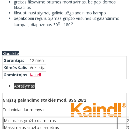
greitas fiksavimo prizmes montavimas, be papildomos
fiksacijos
fiksuoti nustatymai, galinio užgalandinimo kampo
bepakopiai reguliuojamas grąžto viršūnės užgalandinimo
0
0
kampas, diapazonas 30
- 180
Klauskite
Garantija:
12 mėn.
Kilmės šalis:
Vokietija
Gamintojas:
Kaindl
Aprašymas
Grąžtų galandimo staklės mod. BSG 20/2
Techniniai duomenys :
Minimalus grąžto diametras
Maksimalus grąžto diametras
2