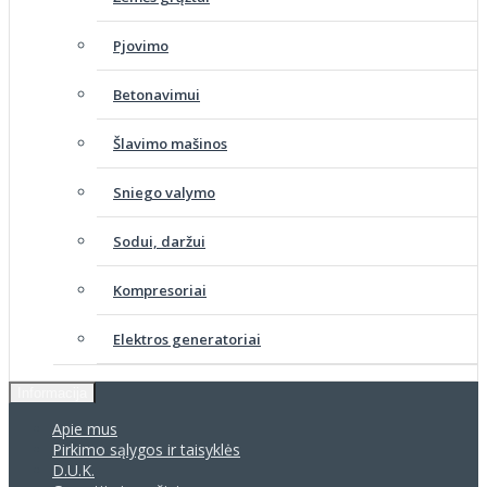
Pjovimo
Betonavimui
Šlavimo mašinos
Sniego valymo
Sodui, daržui
Kompresoriai
Elektros generatoriai
Informacija
Apie mus
Pirkimo sąlygos ir taisyklės
D.U.K.