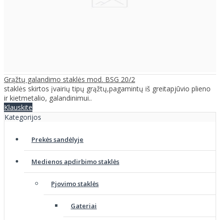
Grąžtų galandimo staklės mod. BSG 20/2
staklės skirtos įvairių tipų grąžtų,pagamintų iš greitapjūvio plieno
ir kietmetalio, galandinimui..
Klauskite
Kategorijos
Prekės sandėlyje
Medienos apdirbimo staklės
Pjovimo staklės
Gateriai