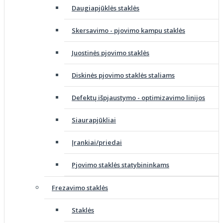
Daugiapjūklės staklės
Skersavimo - pjovimo kampu staklės
Juostinės pjovimo staklės
Diskinės pjovimo staklės staliams
Defektų išpjaustymo - optimizavimo linijos
Siaurapjūkliai
Įrankiai/priedai
Pjovimo staklės statybininkams
Frezavimo staklės
Staklės