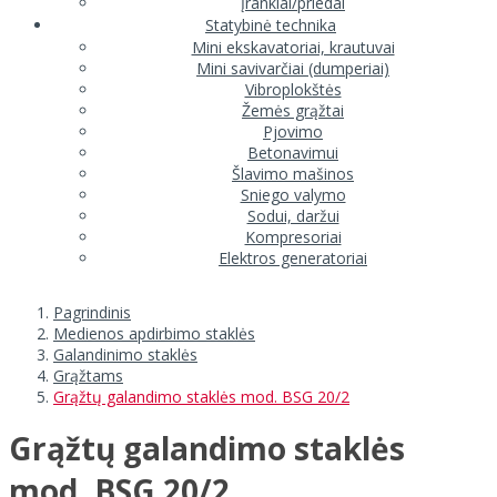
Įrankiai/priedai
Statybinė technika
Mini ekskavatoriai, krautuvai
Mini savivarčiai (dumperiai)
Vibroplokštės
Žemės grąžtai
Pjovimo
Betonavimui
Šlavimo mašinos
Sniego valymo
Sodui, daržui
Kompresoriai
Elektros generatoriai
Pagrindinis
Medienos apdirbimo staklės
Galandinimo staklės
Grąžtams
Grąžtų galandimo staklės mod. BSG 20/2
Grąžtų galandimo staklės
mod. BSG 20/2