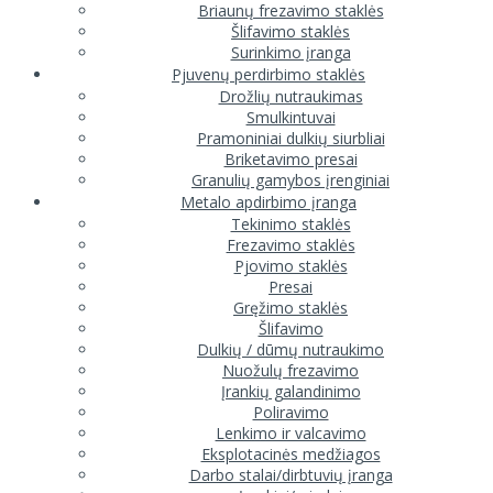
Briaunų frezavimo staklės
Šlifavimo staklės
Surinkimo įranga
Pjuvenų perdirbimo staklės
Drožlių nutraukimas
Smulkintuvai
Pramoniniai dulkių siurbliai
Briketavimo presai
Granulių gamybos įrenginiai
Metalo apdirbimo įranga
Tekinimo staklės
Frezavimo staklės
Pjovimo staklės
Presai
Gręžimo staklės
Šlifavimo
Dulkių / dūmų nutraukimo
Nuožulų frezavimo
Įrankių galandinimo
Poliravimo
Lenkimo ir valcavimo
Eksplotacinės medžiagos
Darbo stalai/dirbtuvių įranga