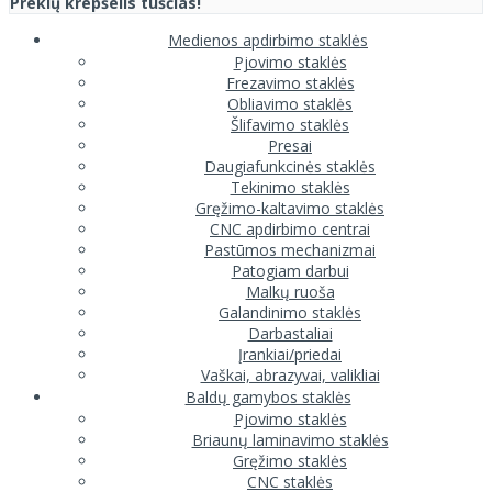
Prekių krepšelis tuščias!
Medienos apdirbimo staklės
Pjovimo staklės
Frezavimo staklės
Obliavimo staklės
Šlifavimo staklės
Presai
Daugiafunkcinės staklės
Tekinimo staklės
Gręžimo-kaltavimo staklės
CNC apdirbimo centrai
Pastūmos mechanizmai
Patogiam darbui
Malkų ruoša
Galandinimo staklės
Darbastaliai
Įrankiai/priedai
Vaškai, abrazyvai, valikliai
Baldų gamybos staklės
Pjovimo staklės
Briaunų laminavimo staklės
Gręžimo staklės
CNC staklės