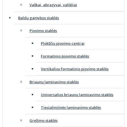
Vaškai, abrazyvai, valikliai
Baldų gamybos staklės
Pjovimo staklės
Plokščių pjovimo centrai
Formatinio pjovimo staklės
Vertikalios formatinio pjovimo staklės
Briaunų laminavimo staklės
Universalios briaunų laminavimo staklės
Tiesialinijinės laminavimo staklės
Gręžimo staklės