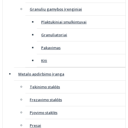
Granulių gamybos įrenginiai
Plaktukiniai smulkintuvai
Granuliatoriai
Pakavimas
Kiti
Metalo apdirbimo įranga
Tekinimo staklės
Frezavimo staklės
Pjovimo staklės
Presai