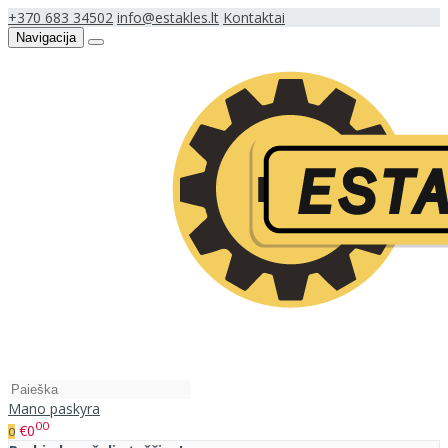
+370 683 34502
info@estakles.lt
Kontaktai
Navigacija
Mano paskyra
00
€0
0