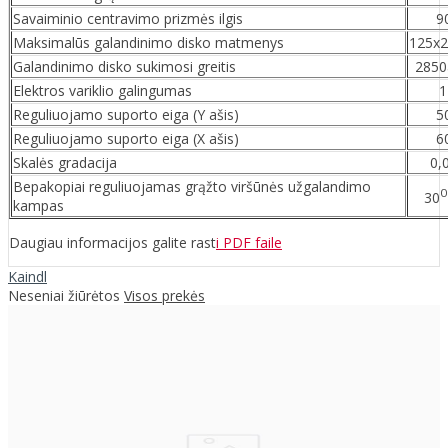
Savaiminio centravimo prizmės ilgis
9
Maksimalūs galandinimo disko matmenys
125x
Galandinimo disko sukimosi greitis
2850
Elektros variklio galingumas
1
Reguliuojamo suporto eiga (Y ašis)
5
Reguliuojamo suporto eiga (X ašis)
6
Skalės gradacija
0,
Bepakopiai reguliuojamas grąžto viršūnės užgalandimo
0
30
kampas
Daugiau informacijos galite rast
i PDF faile
Kaindl
Neseniai žiūrėtos
Visos prekės