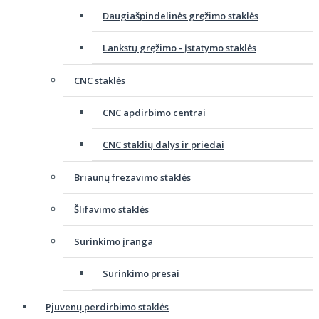
Daugiašpindelinės gręžimo staklės
Lankstų gręžimo - įstatymo staklės
CNC staklės
CNC apdirbimo centrai
CNC staklių dalys ir priedai
Briaunų frezavimo staklės
Šlifavimo staklės
Surinkimo įranga
Surinkimo presai
Pjuvenų perdirbimo staklės