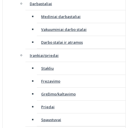
Darbastaliai
Mediniai darbastaliai
Vakuuminiai darbo stalai
Darbo stalai ir atramos
Įrankiai/priedai
Staklių
Frezavimo
Gręžimo/kaltavimo
Priedai
Spaustuvai