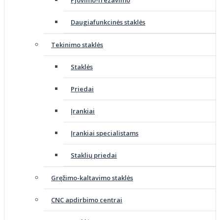
Daugiafunkcinės staklės
Tekinimo staklės
Staklės
Priedai
Įrankiai
Įrankiai specialistams
Staklių priedai
Gręžimo-kaltavimo staklės
CNC apdirbimo centrai