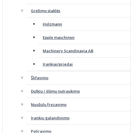
Gręžimo staklės
Holzmann
Epple maschinen
Machinery Scandinavia AB
Įrankiai/priedai
Šlifavimo
Dulkių / dūmų nutraukimo
Nuožulų frezavimo
Įrankių galandinimo
Poliravimo