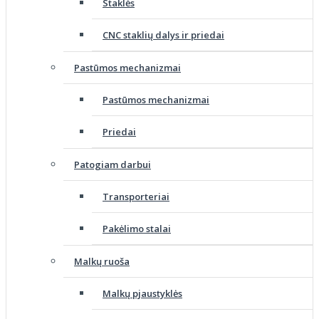
Staklės
CNC staklių dalys ir priedai
Pastūmos mechanizmai
Pastūmos mechanizmai
Priedai
Patogiam darbui
Transporteriai
Pakėlimo stalai
Malkų ruoša
Malkų pjaustyklės