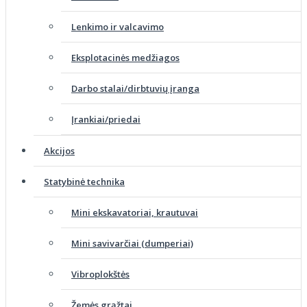
Lenkimo ir valcavimo
Eksplotacinės medžiagos
Darbo stalai/dirbtuvių įranga
Įrankiai/priedai
Akcijos
Statybinė technika
Mini ekskavatoriai, krautuvai
Mini savivarčiai (dumperiai)
Vibroplokštės
Žemės grąžtai