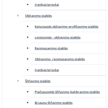
Įrankiai/priedai
Obliavimo staklės
Keturpusės obliavimo-profiliavimo staklės
Leistuvinės - obliavimo staklės
Reismusavimo staklės
Obliavimo- reismusavimo staklės
Įrankiai/priedai
Šlifavimo staklės
Plačiajuostės šlifavimo-kalibravimo staklės
Briaunų šlifavimo staklės