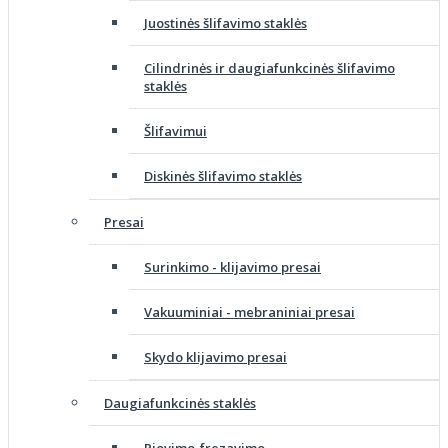
Juostinės šlifavimo staklės
Cilindrinės ir daugiafunkcinės šlifavimo
staklės
Šlifavimui
Diskinės šlifavimo staklės
Presai
Surinkimo - klijavimo presai
Vakuuminiai - mebraniniai presai
Skydo klijavimo presai
Daugiafunkcinės staklės
Pjovimo-frezavimo