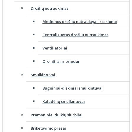
Drožlių nutraukimas
Medienos drožlių nutraukėjai ir ciklonai
Centralizuotas drožlių nutraukimas
Ventiliatoriai
Oro filtrai ir priedai
Smulkintuvai
Būgniniai-diskiniai smulkintuvai
Kaladėlių smulkintuvai
Pramoniniai dulkių siurbliai
Briketavimo presai