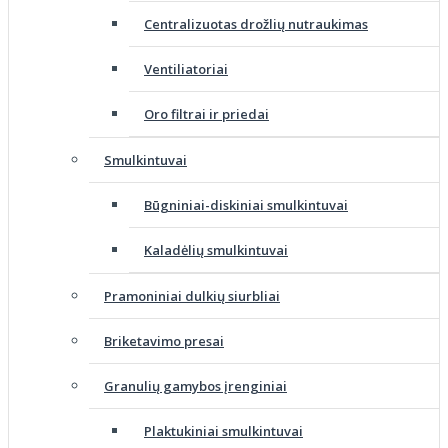
Centralizuotas drožlių nutraukimas
Ventiliatoriai
Oro filtrai ir priedai
Smulkintuvai
Būgniniai-diskiniai smulkintuvai
Kaladėlių smulkintuvai
Pramoniniai dulkių siurbliai
Briketavimo presai
Granulių gamybos įrenginiai
Plaktukiniai smulkintuvai