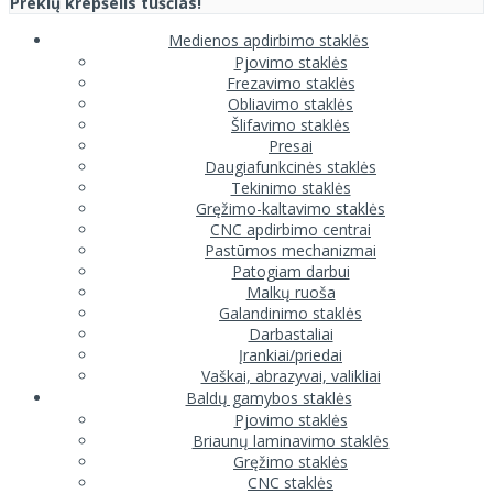
Prekių krepšelis tuščias!
Medienos apdirbimo staklės
Pjovimo staklės
Frezavimo staklės
Obliavimo staklės
Šlifavimo staklės
Presai
Daugiafunkcinės staklės
Tekinimo staklės
Gręžimo-kaltavimo staklės
CNC apdirbimo centrai
Pastūmos mechanizmai
Patogiam darbui
Malkų ruoša
Galandinimo staklės
Darbastaliai
Įrankiai/priedai
Vaškai, abrazyvai, valikliai
Baldų gamybos staklės
Pjovimo staklės
Briaunų laminavimo staklės
Gręžimo staklės
CNC staklės