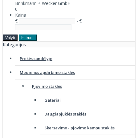
Brinkmann + Wecker GmbH
0
Kaina
€
- €
Valyti
Filtruoti
Kategorijos
Prekės sandėlyje
Medienos apdirbimo staklės
Pjovimo staklės
Gateriai
Daugiapjūklės staklės
Skersavimo - pjovimo kampu staklės