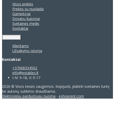
Visos prekės
Prekės su nuolaida
Gamintojai
Dovanų kuponai
Svetainės medis
Kontaktai
Klientams
Klientams
Užsakymų istorija
Kontaktai
+37068334502
info@estakles.lt
I-IV: 9-18, V: 9-17
2026 © Visos teisės saugomos. Kopijuoti, platinti svetainės turinį
be autorių sutikimo draudžiama.
Elektroninių parduotuvių nuoma
-
eshoprent.com