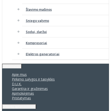
Šlavimo mašinos
Sniego valymo
Sodui, daržui
Kompresoriai
Elektros generatoriai
Informacija
Apie mus
Pirkimo sąlygos ir taisyklės
D.U.K.
Garantija ir grąžinimas
Apmokėjimas
Pristatymas
Klientų aptarnavimas