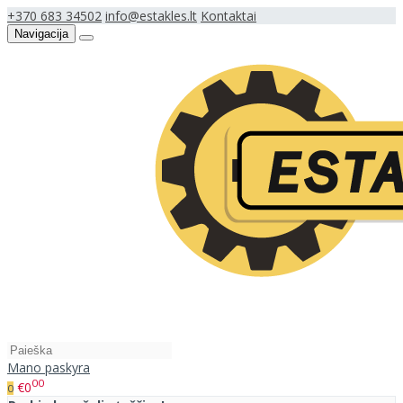
+370 683 34502
info@estakles.lt
Kontaktai
Navigacija
Mano paskyra
00
€0
0