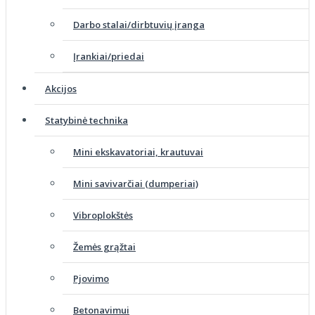
Darbo stalai/dirbtuvių įranga
Įrankiai/priedai
Akcijos
Statybinė technika
Mini ekskavatoriai, krautuvai
Mini savivarčiai (dumperiai)
Vibroplokštės
Žemės grąžtai
Pjovimo
Betonavimui