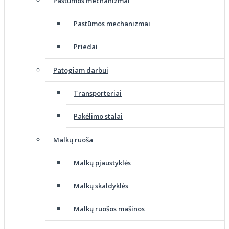
Pastūmos mechanizmai
Pastūmos mechanizmai
Priedai
Patogiam darbui
Transporteriai
Pakėlimo stalai
Malkų ruoša
Malkų pjaustyklės
Malkų skaldyklės
Malkų ruošos mašinos