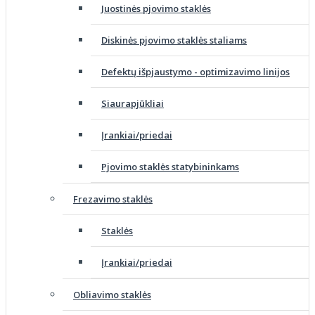
Juostinės pjovimo staklės
Diskinės pjovimo staklės staliams
Defektų išpjaustymo - optimizavimo linijos
Siaurapjūkliai
Įrankiai/priedai
Pjovimo staklės statybininkams
Frezavimo staklės
Staklės
Įrankiai/priedai
Obliavimo staklės