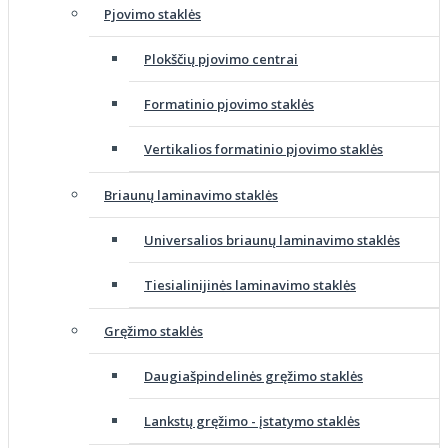
Pjovimo staklės
Plokščių pjovimo centrai
Formatinio pjovimo staklės
Vertikalios formatinio pjovimo staklės
Briaunų laminavimo staklės
Universalios briaunų laminavimo staklės
Tiesialinijinės laminavimo staklės
Gręžimo staklės
Daugiašpindelinės gręžimo staklės
Lankstų gręžimo - įstatymo staklės