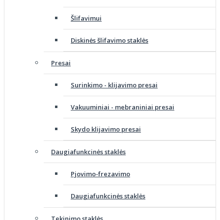
Šlifavimui
Diskinės šlifavimo staklės
Presai
Surinkimo - klijavimo presai
Vakuuminiai - mebraniniai presai
Skydo klijavimo presai
Daugiafunkcinės staklės
Pjovimo-frezavimo
Daugiafunkcinės staklės
Tekinimo staklės