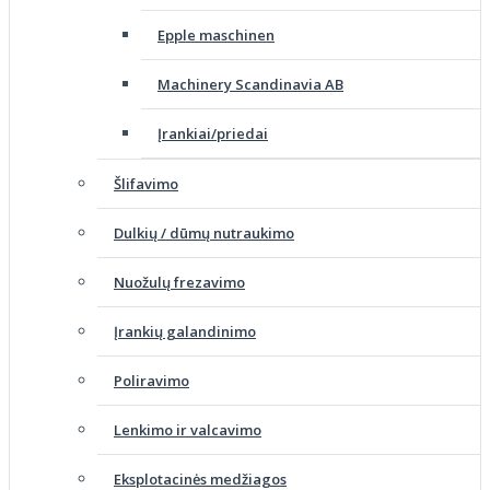
Epple maschinen
Machinery Scandinavia AB
Įrankiai/priedai
Šlifavimo
Dulkių / dūmų nutraukimo
Nuožulų frezavimo
Įrankių galandinimo
Poliravimo
Lenkimo ir valcavimo
Eksplotacinės medžiagos