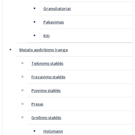
Granuliatoriai
Pakavimas
Kiti
Metalo apdirbimo įranga
Tekinimo staklės
Frezavimo staklės
Pjovimo staklės
Presai
Gręžimo staklės
Holzmann