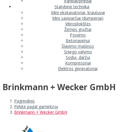
Įrankiai/priedai
Statybinė technika
Mini ekskavatoriai, krautuvai
Mini savivarčiai (dumperiai)
Vibroplokštės
Žemės grąžtai
Pjovimo
Betonavimui
Šlavimo mašinos
Sniego valymo
Sodui, daržui
Kompresoriai
Elektros generatoriai
Brinkmann + Wecker GmbH
Pagrindinis
Pirkite pagal gamintoją
Brinkmann + Wecker GmbH