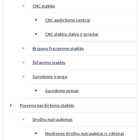
CNC staklės
CNC apdirbimo centrai
CNC staklių dalys ir priedai
Briaunų frezavimo staklės
Šlifavimo staklės
Surinkimo įranga
Surinkimo presai
Pjuvenų perdirbimo staklės
Drožlių nutraukimas
Medienos drožlių nutraukėjai ir ciklonai