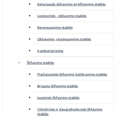
Keturpusės obliavimo-profiliavimo staklės
Leistuvinės - obliavimo staklės
Reismusavimo staklės
Obliavimo- reismusavimo staklės
Įrankiai/priedai
Šlifavimo staklės
Plačiajuostės šlifavimo-kalibravimo staklės
Briaunų šlifavimo staklės
Juostinės šlifavimo staklės
Cilindrinės ir daugiafunkcinės šlifavimo
staklės