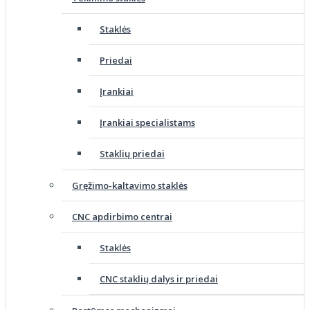
Staklės
Priedai
Įrankiai
Įrankiai specialistams
Staklių priedai
Gręžimo-kaltavimo staklės
CNC apdirbimo centrai
Staklės
CNC staklių dalys ir priedai