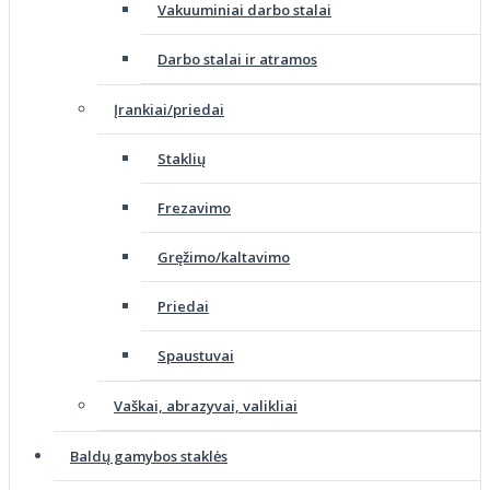
Vakuuminiai darbo stalai
Darbo stalai ir atramos
Įrankiai/priedai
Staklių
Frezavimo
Gręžimo/kaltavimo
Priedai
Spaustuvai
Vaškai, abrazyvai, valikliai
Baldų gamybos staklės