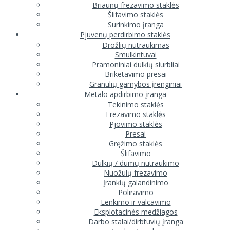
Briaunų frezavimo staklės
Šlifavimo staklės
Surinkimo įranga
Pjuvenų perdirbimo staklės
Drožlių nutraukimas
Smulkintuvai
Pramoniniai dulkių siurbliai
Briketavimo presai
Granulių gamybos įrenginiai
Metalo apdirbimo įranga
Tekinimo staklės
Frezavimo staklės
Pjovimo staklės
Presai
Gręžimo staklės
Šlifavimo
Dulkių / dūmų nutraukimo
Nuožulų frezavimo
Įrankių galandinimo
Poliravimo
Lenkimo ir valcavimo
Eksplotacinės medžiagos
Darbo stalai/dirbtuvių įranga