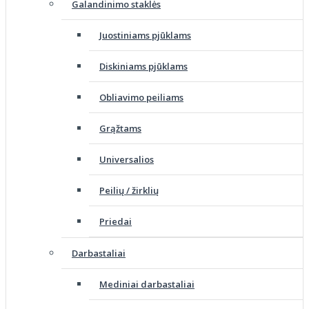
Galandinimo staklės
Juostiniams pjūklams
Diskiniams pjūklams
Obliavimo peiliams
Grąžtams
Universalios
Peilių / žirklių
Priedai
Darbastaliai
Mediniai darbastaliai