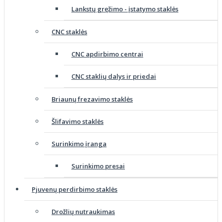
Lankstų gręžimo - įstatymo staklės
CNC staklės
CNC apdirbimo centrai
CNC staklių dalys ir priedai
Briaunų frezavimo staklės
Šlifavimo staklės
Surinkimo įranga
Surinkimo presai
Pjuvenų perdirbimo staklės
Drožlių nutraukimas