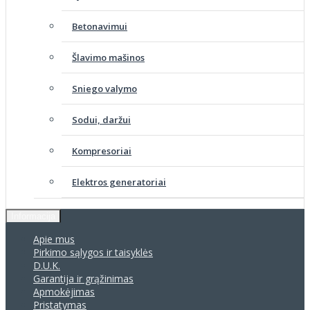
Betonavimui
Šlavimo mašinos
Sniego valymo
Sodui, daržui
Kompresoriai
Elektros generatoriai
Informacija
Apie mus
Pirkimo sąlygos ir taisyklės
D.U.K.
Garantija ir grąžinimas
Apmokėjimas
Pristatymas