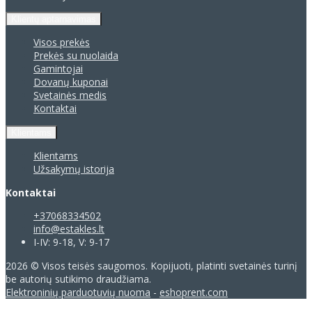
Klientų aptarnavimas
Visos prekės
Prekės su nuolaida
Gamintojai
Dovanų kuponai
Svetainės medis
Kontaktai
Klientams
Klientams
Užsakymų istorija
Kontaktai
+37068334502
info@estakles.lt
I-IV: 9-18, V: 9-17
2026 © Visos teisės saugomos. Kopijuoti, platinti svetainės turinį
be autorių sutikimo draudžiama.
Elektroninių parduotuvių nuoma
-
eshoprent.com