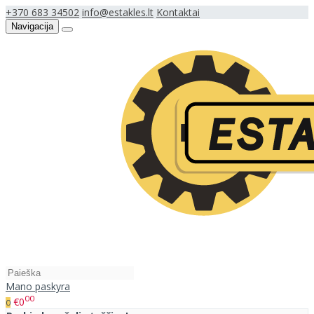
+370 683 34502
info@estakles.lt
Kontaktai
Navigacija
Mano paskyra
00
€0
0