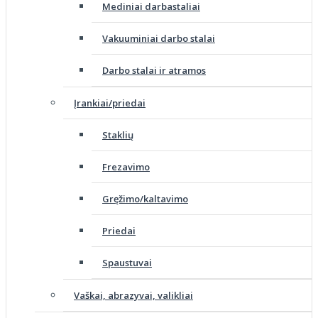
Mediniai darbastaliai
Vakuuminiai darbo stalai
Darbo stalai ir atramos
Įrankiai/priedai
Staklių
Frezavimo
Gręžimo/kaltavimo
Priedai
Spaustuvai
Vaškai, abrazyvai, valikliai