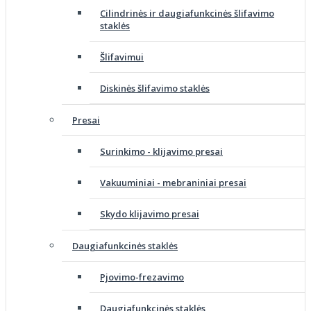
Cilindrinės ir daugiafunkcinės šlifavimo
staklės
Šlifavimui
Diskinės šlifavimo staklės
Presai
Surinkimo - klijavimo presai
Vakuuminiai - mebraniniai presai
Skydo klijavimo presai
Daugiafunkcinės staklės
Pjovimo-frezavimo
Daugiafunkcinės staklės