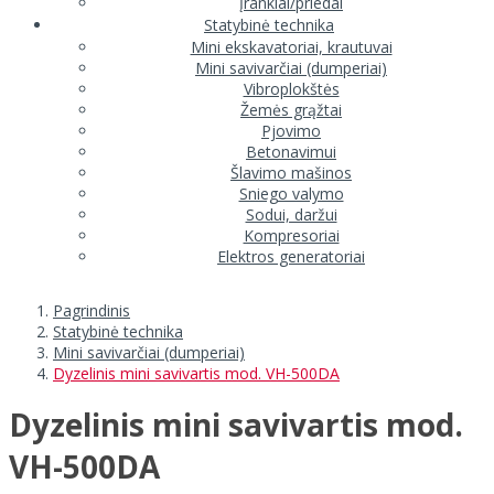
Įrankiai/priedai
Statybinė technika
Mini ekskavatoriai, krautuvai
Mini savivarčiai (dumperiai)
Vibroplokštės
Žemės grąžtai
Pjovimo
Betonavimui
Šlavimo mašinos
Sniego valymo
Sodui, daržui
Kompresoriai
Elektros generatoriai
Pagrindinis
Statybinė technika
Mini savivarčiai (dumperiai)
Dyzelinis mini savivartis mod. VH-500DA
Dyzelinis mini savivartis mod.
VH-500DA