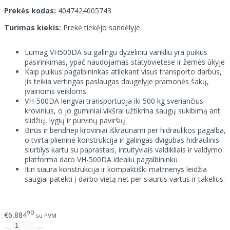
Prekės kodas:
4047424005743
Turimas kiekis:
Prekė tiekėjo sandėlyje
Lumag VH500DA su galingu dyzeliniu varikliu yra puikus
pasirinkimas, ypač naudojamas statybvietėse ir žemės ūkyje
Kaip puikus pagalbininkas atliekant visus transporto darbus,
jis teikia vertingas paslaugas daugelyje pramonės šakų,
įvairioms veikloms
VH-500DA lengvai transportuoja iki 500 kg sveriančius
krovinius, o jo guminiai vikšrai užtikrina saugų sukibimą ant
slidžių, lygių ir purvinų paviršių
Birūs ir bendrieji kroviniai iškraunami per hidraulikos pagalba,
o tvirta plieninė konstrukcija ir galingas dvigubas hidraulinis
siurblys kartu su paprastais, intuityviais valdikliais ir valdymo
platforma daro VH-500DA idealiu pagalbininku
Itin siaura konstrukcija ir kompaktiški matmenys leidžia
saugiai patekti į darbo vietą net per siaurus vartus ir takelius.
90
€6,884
su PVM