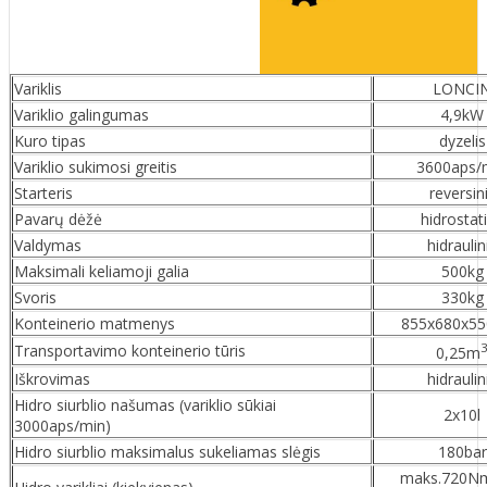
Variklis
LONCI
Variklio galingumas
4,9kW
Kuro tipas
dyzelis
Variklio sukimosi greitis
3600aps/
Starteris
reversin
Pavarų dėžė
hidrostat
Valdymas
hidraulin
Maksimali keliamoji galia
500kg
Svoris
330kg
Konteinerio matmenys
855x680x5
Transportavimo konteinerio tūris
0,25m
Iškrovimas
hidraulin
Hidro siurblio našumas (variklio sūkiai
2x10l
3000aps/min)
Hidro siurblio maksimalus sukeliamas slėgis
180bar
maks.720Nm