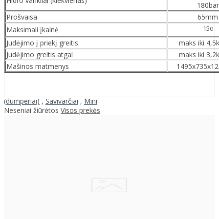
Hidro varikliai (kiekvienas)
180bar
Prošvaisa
65mm
15
Maksimali įkalnė
0
Judėjimo į priekį greitis
maks iki 4,5
Judėjimo greitis atgal
maks iki 3,2
Mašinos matmenys
1495x735x1
(dumperiai)
,
Savivarčiai
,
Mini
Neseniai žiūrėtos
Visos prekės