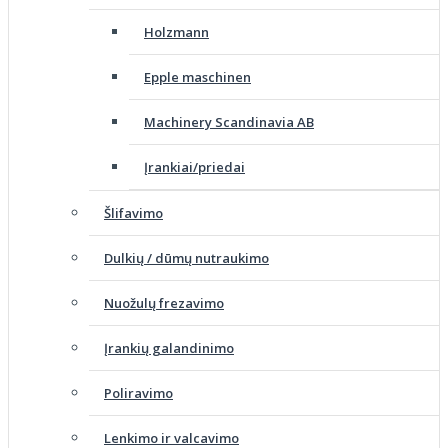
Holzmann
Epple maschinen
Machinery Scandinavia AB
Įrankiai/priedai
Šlifavimo
Dulkių / dūmų nutraukimo
Nuožulų frezavimo
Įrankių galandinimo
Poliravimo
Lenkimo ir valcavimo