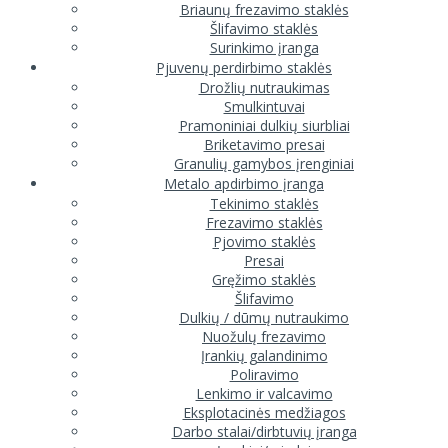
Briaunų frezavimo staklės
Šlifavimo staklės
Surinkimo įranga
Pjuvenų perdirbimo staklės
Drožlių nutraukimas
Smulkintuvai
Pramoniniai dulkių siurbliai
Briketavimo presai
Granulių gamybos įrenginiai
Metalo apdirbimo įranga
Tekinimo staklės
Frezavimo staklės
Pjovimo staklės
Presai
Gręžimo staklės
Šlifavimo
Dulkių / dūmų nutraukimo
Nuožulų frezavimo
Įrankių galandinimo
Poliravimo
Lenkimo ir valcavimo
Eksplotacinės medžiagos
Darbo stalai/dirbtuvių įranga