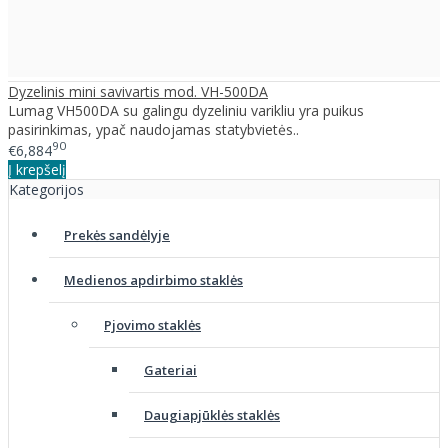
Dyzelinis mini savivartis mod. VH-500DA
Lumag VH500DA su galingu dyzeliniu varikliu yra puikus
pasirinkimas, ypač naudojamas statybvietės..
90
€6,884
Į krepšelį
Kategorijos
Prekės sandėlyje
Medienos apdirbimo staklės
Pjovimo staklės
Gateriai
Daugiapjūklės staklės