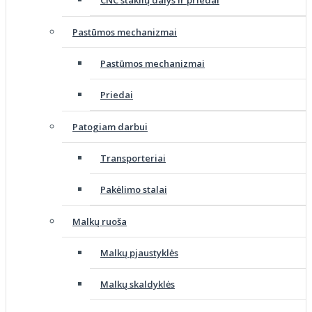
CNC staklių dalys ir priedai
Pastūmos mechanizmai
Pastūmos mechanizmai
Priedai
Patogiam darbui
Transporteriai
Pakėlimo stalai
Malkų ruoša
Malkų pjaustyklės
Malkų skaldyklės