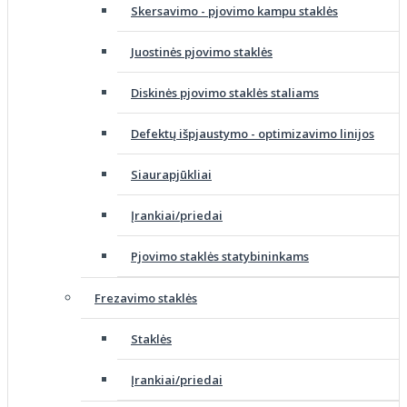
Skersavimo - pjovimo kampu staklės
Juostinės pjovimo staklės
Diskinės pjovimo staklės staliams
Defektų išpjaustymo - optimizavimo linijos
Siaurapjūkliai
Įrankiai/priedai
Pjovimo staklės statybininkams
Frezavimo staklės
Staklės
Įrankiai/priedai