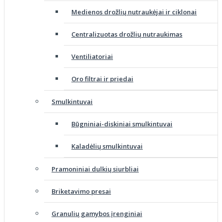
Medienos drožlių nutraukėjai ir ciklonai
Centralizuotas drožlių nutraukimas
Ventiliatoriai
Oro filtrai ir priedai
Smulkintuvai
Būgniniai-diskiniai smulkintuvai
Kaladėlių smulkintuvai
Pramoniniai dulkių siurbliai
Briketavimo presai
Granulių gamybos įrenginiai