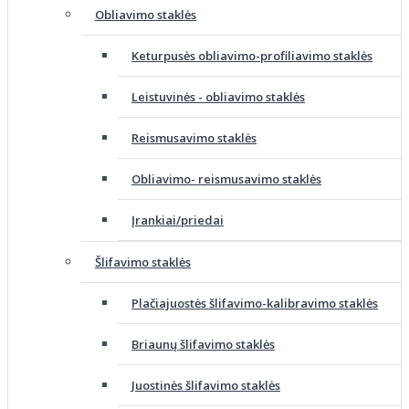
Obliavimo staklės
Keturpusės obliavimo-profiliavimo staklės
Leistuvinės - obliavimo staklės
Reismusavimo staklės
Obliavimo- reismusavimo staklės
Įrankiai/priedai
Šlifavimo staklės
Plačiajuostės šlifavimo-kalibravimo staklės
Briaunų šlifavimo staklės
Juostinės šlifavimo staklės