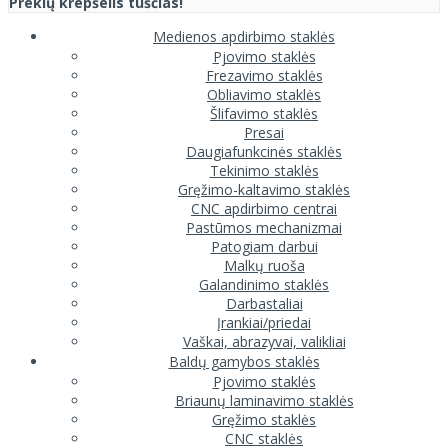
Prekių krepšelis tuščias!
Medienos apdirbimo staklės
Pjovimo staklės
Frezavimo staklės
Obliavimo staklės
Šlifavimo staklės
Presai
Daugiafunkcinės staklės
Tekinimo staklės
Gręžimo-kaltavimo staklės
CNC apdirbimo centrai
Pastūmos mechanizmai
Patogiam darbui
Malkų ruoša
Galandinimo staklės
Darbastaliai
Įrankiai/priedai
Vaškai, abrazyvai, valikliai
Baldų gamybos staklės
Pjovimo staklės
Briaunų laminavimo staklės
Gręžimo staklės
CNC staklės