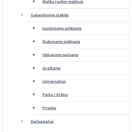
Malkų ruošos mašinos
Galandinimo staklės
Juostiniams pjūklams
Diskiniams pjūklams
Obliavimo peiliams
Grąžtams
Universalios
Peilių / žirklių
Priedai
Darbastaliai