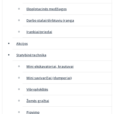
Eksplotacinės medžiagos
Darbo stalai/dirbtuvių įranga
Įrankiai/priedai
Akcijos
Statybinė technika
Mini ekskavatoriai, krautuvai
Mini savivarčiai (dumperiai)
Vibroplokštės
Žemės grąžtai
Pjovimo