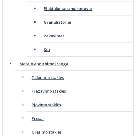
Plaktukiniai smulkintuvai
Granuliatoriai
Pakavimas
Kiti
Metalo apdirbimo įranga
Tekinimo staklės
Frezavimo staklės
Pjovimo staklės
Presai
Gręžimo staklės