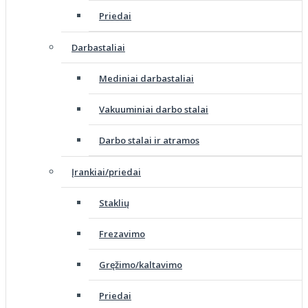
Priedai
Darbastaliai
Mediniai darbastaliai
Vakuuminiai darbo stalai
Darbo stalai ir atramos
Įrankiai/priedai
Staklių
Frezavimo
Gręžimo/kaltavimo
Priedai