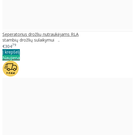
Seperatorius drožlių nutraukėjams RLA
stambių drožlių sulaikymui ..
79
€304
Į krepšelį
Naujiena