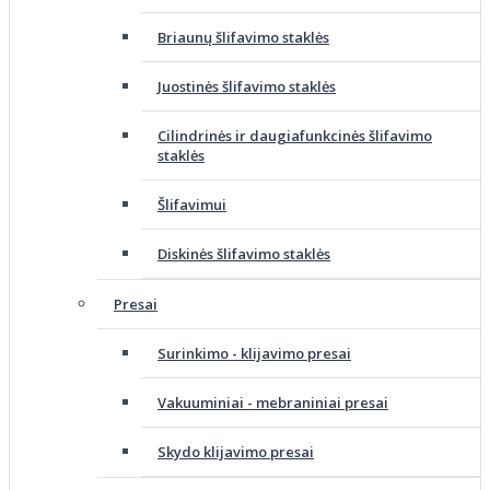
Briaunų šlifavimo staklės
Juostinės šlifavimo staklės
Cilindrinės ir daugiafunkcinės šlifavimo
staklės
Šlifavimui
Diskinės šlifavimo staklės
Presai
Surinkimo - klijavimo presai
Vakuuminiai - mebraniniai presai
Skydo klijavimo presai