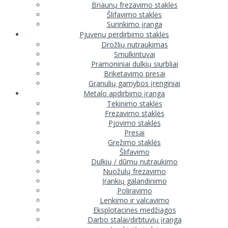
Briaunų frezavimo staklės
Šlifavimo staklės
Surinkimo įranga
Pjuvenų perdirbimo staklės
Drožlių nutraukimas
Smulkintuvai
Pramoniniai dulkių siurbliai
Briketavimo presai
Granulių gamybos įrenginiai
Metalo apdirbimo įranga
Tekinimo staklės
Frezavimo staklės
Pjovimo staklės
Presai
Gręžimo staklės
Šlifavimo
Dulkių / dūmų nutraukimo
Nuožulų frezavimo
Įrankių galandinimo
Poliravimo
Lenkimo ir valcavimo
Eksplotacinės medžiagos
Darbo stalai/dirbtuvių įranga