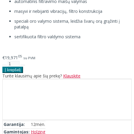
automatinis filtravimo maišų valymas
masyvi ir nebijanti vibracijų, filtro konstrukcija
speciali oro valymo sistema, leidžia švarų orą grąžinti į
patalpą
sertifikuota filtro valdymo sistema
05
€19,971
su PVM
Turite klausimų apie šią prekę?
Klauskite
Garantija:
12mėn.
Gamintojas:
Holzing