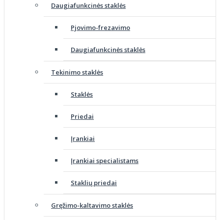
Daugiafunkcinės staklės
Pjovimo-frezavimo
Daugiafunkcinės staklės
Tekinimo staklės
Staklės
Priedai
Įrankiai
Įrankiai specialistams
Staklių priedai
Gręžimo-kaltavimo staklės