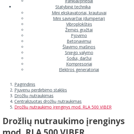
Įrankiai/priedai
Statybinė technika
Mini ekskavatoriai, krautuvai
Mini savivarčiai (dumperiai)
Vibroplokštės
Žemės grąžtai
Pjovimo
Betonavimui
Šlavimo mašinos
Sniego valymo
Sodui, daržui
Kompresoriai
Elektros generatoriai
Pagrindinis
Pjuvenų perdirbimo staklės
Drožlių nutraukimas
Centralizuotas drožlių nutraukimas
Drožlių nutraukimo įrenginys mod. RLA 500 VIBER
Drožlių nutraukimo įrenginys
mod. RLA 500 VIBER