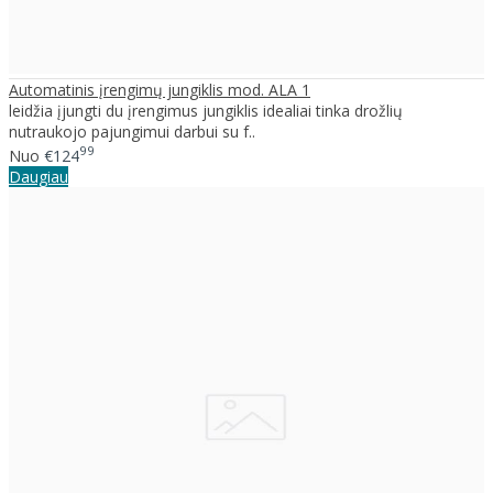
Automatinis įrengimų jungiklis mod. ALA 1
leidžia įjungti du įrengimus jungiklis idealiai tinka drožlių
nutraukojo pajungimui darbui su f..
99
Nuo
€124
Daugiau