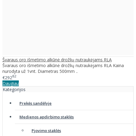
Švaraus oro išmetimo alkūnė drožlių nutraukėjams RLA
Švaraus oro išmetimo alkūnė drožlių nutraukėjams RLA Kaina
nurodyta už 1vnt. Diametras 500mm ..
82
€292
Daugiau
Kategorijos
Prekės sandėlyje
Medienos apdirbimo staklės
Pjovimo staklės