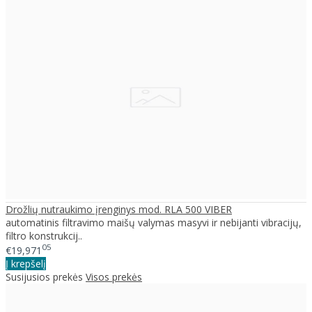
Drožlių nutraukimo įrenginys mod. RLA 500 VIBER
automatinis filtravimo maišų valymas masyvi ir nebijanti vibracijų,
filtro konstrukcij..
05
€19,971
Į krepšelį
Susijusios prekės
Visos prekės