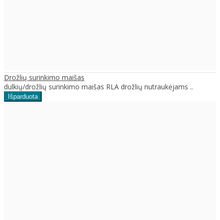
Drožlių surinkimo maišas
dulkių/drožlių surinkimo maišas RLA drožlių nutraukėjams ..