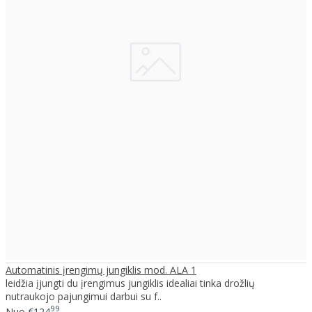
Automatinis įrengimų jungiklis mod. ALA 1
leidžia įjungti du įrengimus jungiklis idealiai tinka drožlių
nutraukojo pajungimui darbui su f..
99
Nuo
€124