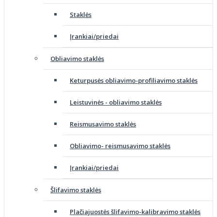
Staklės
Įrankiai/priedai
Obliavimo staklės
Keturpusės obliavimo-profiliavimo staklės
Leistuvinės - obliavimo staklės
Reismusavimo staklės
Obliavimo- reismusavimo staklės
Įrankiai/priedai
Šlifavimo staklės
Plačiajuostės šlifavimo-kalibravimo staklės