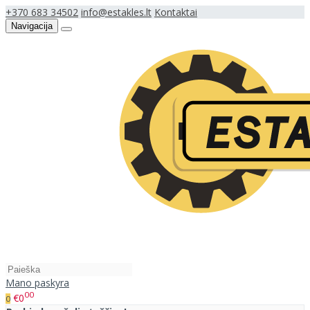
+370 683 34502
info@estakles.lt
Kontaktai
Navigacija
Mano paskyra
00
€0
0