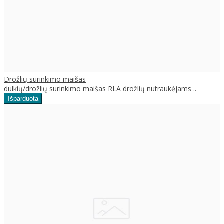
Drožlių surinkimo maišas
dulkių/drožlių surinkimo maišas RLA drožlių nutraukėjams ..