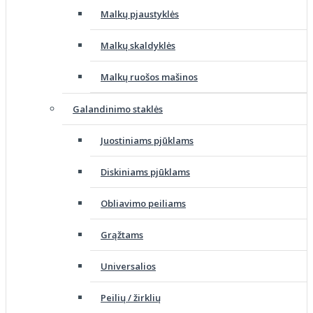
Malkų pjaustyklės
Malkų skaldyklės
Malkų ruošos mašinos
Galandinimo staklės
Juostiniams pjūklams
Diskiniams pjūklams
Obliavimo peiliams
Grąžtams
Universalios
Peilių / žirklių