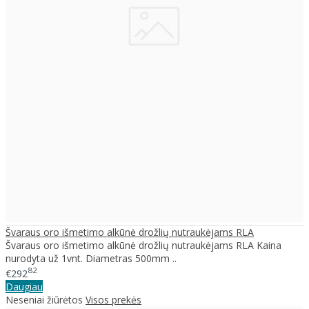
Švaraus oro išmetimo alkūnė drožlių nutraukėjams RLA
Švaraus oro išmetimo alkūnė drožlių nutraukėjams RLA Kaina
nurodyta už 1vnt. Diametras 500mm ..
82
€292
Daugiau
Neseniai žiūrėtos
Visos prekės