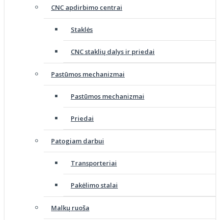
CNC apdirbimo centrai
Staklės
CNC staklių dalys ir priedai
Pastūmos mechanizmai
Pastūmos mechanizmai
Priedai
Patogiam darbui
Transporteriai
Pakėlimo stalai
Malkų ruoša