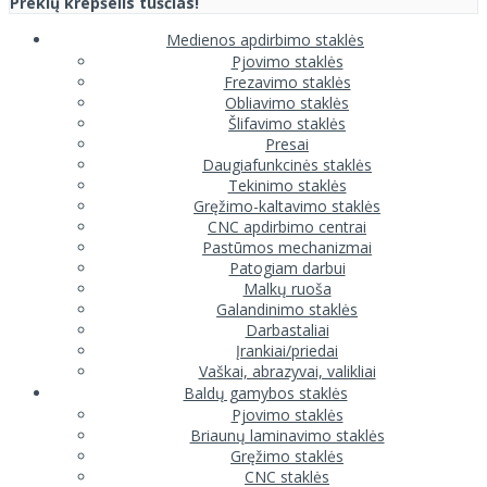
Prekių krepšelis tuščias!
Medienos apdirbimo staklės
Pjovimo staklės
Frezavimo staklės
Obliavimo staklės
Šlifavimo staklės
Presai
Daugiafunkcinės staklės
Tekinimo staklės
Gręžimo-kaltavimo staklės
CNC apdirbimo centrai
Pastūmos mechanizmai
Patogiam darbui
Malkų ruoša
Galandinimo staklės
Darbastaliai
Įrankiai/priedai
Vaškai, abrazyvai, valikliai
Baldų gamybos staklės
Pjovimo staklės
Briaunų laminavimo staklės
Gręžimo staklės
CNC staklės