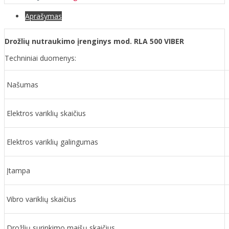
Aprašymas
Drožlių nutraukimo įrenginys mod. RLA 500 VIBER
Techniniai duomenys:
Našumas
Elektros variklių skaičius
Elektros variklių galingumas
Įtampa
Vibro variklių skaičius
Drožlių surinkimo maišų skaičius