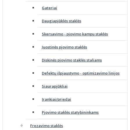
Gateriai
Daugiapjūklės staklės
Skersavimo - pjovimo kampu staklės
Juostinės pjovimo staklės
Diskinės pjovimo staklės staliams
Defektų išpjaustymo - optimizavimo linijos
Siaurapjūkliai
Įrankiai/priedai
Pjovimo staklės statybininkams
Frezavimo staklės