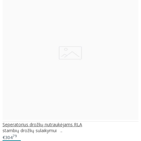
Seperatorius drožlių nutraukėjams RLA
stambių drožlių sulaikymui ..
79
€304