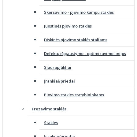
Skersavimo - pjovimo kampu staklės
Juostinės pjovimo staklės
Diskinės pjovimo staklės staliams
Defektų išpjaustymo - optimizavimo linijos
Siaurapjūkliai
Įrankiai/priedai
Pjovimo staklės statybininkams
Frezavimo staklės
Staklės
Įrankiai/priedai