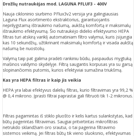
Drožlių nutraukėjas mod. LAGUNA PFLUF3 - 400V
Nauja cikloninio siurbimo PFlux3v2 versija yra galingiausias
Laguna Flux asortimento ekstraktorius, garantuojantis
neprilygstamą ištraukimo našumą, aukštą komfortą ir maksimalų
ištraukimo efektyvumą. Šio nutraukėjo didelio efektyvumo HEPA
filtras turi atskirą variklį automatiniam filtro valymui, kuris įsijungia
kas 10 sekundžių, užtikrinant maksimalų komfortą ir visada aukštą
našumą be nuostolių.
Valymą taip pat galima pradėti rankiniu būdu, paspaudus mygtuką
mašinos valdymo skydelyje. Filtrą saugantis korpusas yra su garsą
slopinančiomis putomis, kurios efektyviai sumažina triukšmą.
Kas yra HEPA filtras ir kaip jis veikia
HEPA yra labai efektyvus dalelių filtras, kurio filtravimas yra 99,2 %
@ 0,4 mikrono. Įprasti filtrai paprastai gali filtruoti tik 1-2 mikronus.
Filtras pagamintas iš stiklo pluošto ir kelis kartus sulankstytas, kad
būtų pagerintas filtravimas. Saugiai pritvirtintas mikrofiltras
netrukdo sklandžiam oro srautui, o tai pagerina filtravimo
sistemos veikimą. Jei filtras būtų tik vieno sluoksnio, efektyvumas