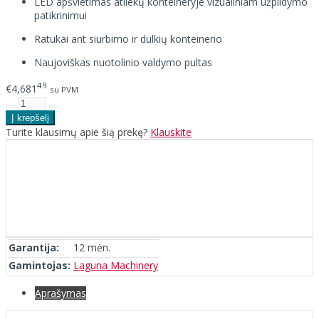
LED apšvietimas atliekų konteineryje vizualiniam užpildymo
patikrinimui
Ratukai ant siurbimo ir dulkių konteinerio
Naujoviškas nuotolinio valdymo pultas
49
€4,681
su PVM
Turite klausimų apie šią prekę?
Klauskite
Garantija:
12 mėn.
Gamintojas:
Laguna Machinery
Aprašymas