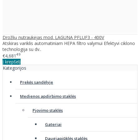
Drožlių nutraukėjas mod. LAGUNA PFLUF3 - 400V
Atskiras variklis automatiniam HEPA filtro valymui Efektyvi ciklono
technologija su dv..
49
€4,681
Į krepšelį
Kategorijos
Prekės sandėlyje
Medienos apdirbimo staklės
Pjovimo staklės
Gateriai
Daugiapjūklės staklės