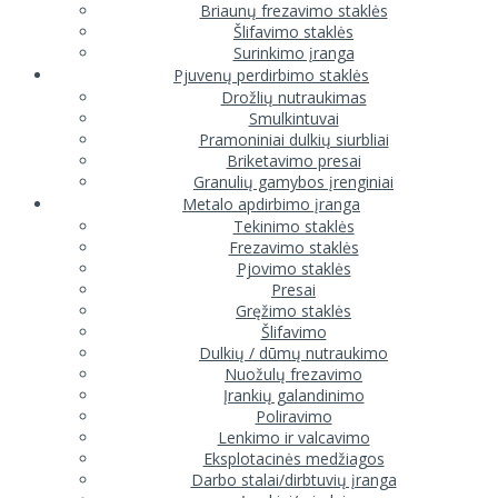
Briaunų frezavimo staklės
Šlifavimo staklės
Surinkimo įranga
Pjuvenų perdirbimo staklės
Drožlių nutraukimas
Smulkintuvai
Pramoniniai dulkių siurbliai
Briketavimo presai
Granulių gamybos įrenginiai
Metalo apdirbimo įranga
Tekinimo staklės
Frezavimo staklės
Pjovimo staklės
Presai
Gręžimo staklės
Šlifavimo
Dulkių / dūmų nutraukimo
Nuožulų frezavimo
Įrankių galandinimo
Poliravimo
Lenkimo ir valcavimo
Eksplotacinės medžiagos
Darbo stalai/dirbtuvių įranga