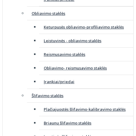
Obliavimo staklės
Keturpusės obliavimo-profiliavimo staklės
Leistuvinės - obliavimo staklės
Reismusavimo staklės
Obliavimo- reismusavimo staklės
Įrankiai/priedai
Šlifavimo staklės
Plačiajuostės šlifavimo-kalibravimo staklės
Briaunų šlifavimo staklės