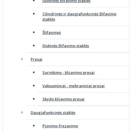
Juostinės šlifavimo staklės
Cilindrinės ir daugiafunkcinės šlifavimo
staklės
Šlifavimui
Diskinės šlifavimo staklės
Presai
Surinkimo - klijavimo presai
Vakuuminiai - mebraniniai presai
Skydo klijavimo presai
Daugiafunkcinės staklės
Pjovimo-frezavimo