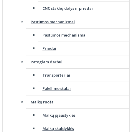
CNC staklių dalys ir priedai
Pastūmos mechanizmai
Pastūmos mechanizmai
Priedai
Patogiam darbui
Transporteriai
Pakėlimo stalai
Malkų ruoša
Malkų pjaustyklės
Malkų skaldyklės