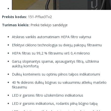
Prekės kodas:
151-PFlux3Tv2
Turimas kiekis:
Prekė tiekėjo sandėlyje
Atskiras variklis automatiniam HEPA filtro valymui
Efektyvi ciklono technologija su dviejų pakopų filtravimu
HEPA filtras su 99,2 % filtravimu virš 0,4 mikrono
Garsą slopinantys sparnai, apsaugantys filtrą, užtikrina
aukštą komfortą
Dulkių konteineris su optiniu pilnos talpos indikatoriumi
40 % didesnis dulkių būgnas su vakuuminiu atliekų maišelio
fiksavimu
LED ir garsinis filtro užsikimšimo indikatorius
LED ir garsinis indikatorius, rodantis pilną būgno talpą