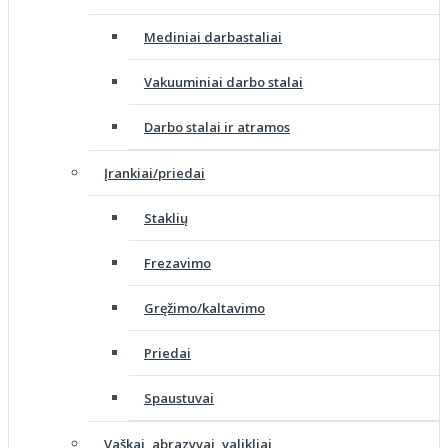
Mediniai darbastaliai
Vakuuminiai darbo stalai
Darbo stalai ir atramos
Įrankiai/priedai
Staklių
Frezavimo
Gręžimo/kaltavimo
Priedai
Spaustuvai
Vaškai, abrazyvai, valikliai