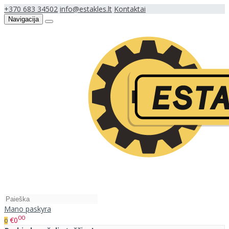
+370 683 34502
info@estakles.lt
Kontaktai
Navigacija
Mano paskyra
00
€0
0