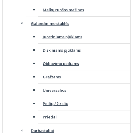
Malkų ruošos mašinos
Galandinimo staklės
Juostiniams pjūklams
Diskiniams pjūklams
Obliavimo peiliams
Grąžtams
Universalios
Peilių / žirklių
Priedai
Darbastaliai