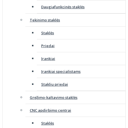
Daugiafunkcinės staklės
Tekinimo staklės
Staklės
Priedai
Įrankiai
Įrankiai specialistams
Staklių priedai
Gręžimo-kaltavimo staklės
CNC apdirbimo centrai
Staklės