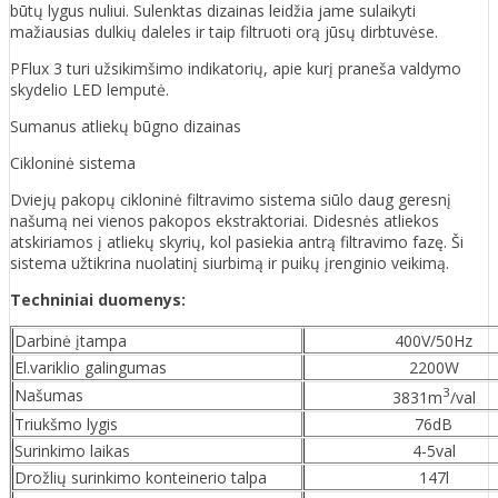
būtų lygus nuliui. Sulenktas dizainas leidžia jame sulaikyti
mažiausias dulkių daleles ir taip filtruoti orą jūsų dirbtuvėse.
PFlux 3 turi užsikimšimo indikatorių, apie kurį praneša valdymo
skydelio LED lemputė.
Sumanus atliekų būgno dizainas
Cikloninė sistema
Dviejų pakopų cikloninė filtravimo sistema siūlo daug geresnį
našumą nei vienos pakopos ekstraktoriai. Didesnės atliekos
atskiriamos į atliekų skyrių, kol pasiekia antrą filtravimo fazę. Ši
sistema užtikrina nuolatinį siurbimą ir puikų įrenginio veikimą.
Techniniai duomenys:
Darbinė įtampa
400V/50Hz
El.variklio galingumas
2200W
3
Našumas
3831m
/val
Triukšmo lygis
76dB
Surinkimo laikas
4-5val
Drožlių surinkimo konteinerio talpa
147l