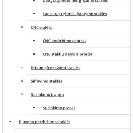
Daugiašpindelinės gręžimo staklės
Lankstų gręžimo - įstatymo staklės
CNC staklės
CNC apdirbimo centrai
CNC staklių dalys ir priedai
Briaunų frezavimo staklės
Šlifavimo staklės
Surinkimo įranga
Surinkimo presai
Pjuvenų perdirbimo staklės