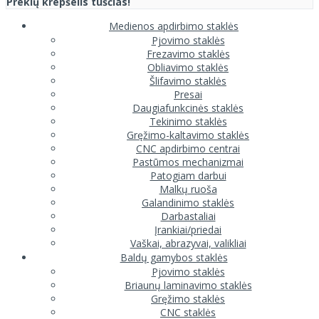
Prekių krepšelis tuščias!
Medienos apdirbimo staklės
Pjovimo staklės
Frezavimo staklės
Obliavimo staklės
Šlifavimo staklės
Presai
Daugiafunkcinės staklės
Tekinimo staklės
Gręžimo-kaltavimo staklės
CNC apdirbimo centrai
Pastūmos mechanizmai
Patogiam darbui
Malkų ruoša
Galandinimo staklės
Darbastaliai
Įrankiai/priedai
Vaškai, abrazyvai, valikliai
Baldų gamybos staklės
Pjovimo staklės
Briaunų laminavimo staklės
Gręžimo staklės
CNC staklės