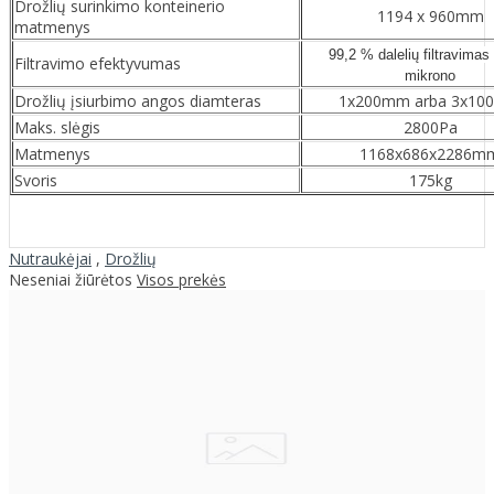
Drožlių surinkimo konteinerio
1194 x 960mm
matmenys
99,2 % dalelių filtravimas
Filtravimo efektyvumas
mikrono
Drožlių įsiurbimo angos diamteras
1x200mm arba 3x1
Maks. slėgis
2800Pa
Matmenys
1168x686x2286m
Svoris
175kg
Nutraukėjai
,
Drožlių
Neseniai žiūrėtos
Visos prekės