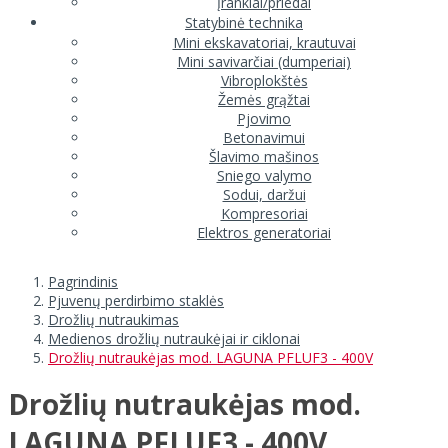
Įrankiai/priedai
Statybinė technika
Mini ekskavatoriai, krautuvai
Mini savivarčiai (dumperiai)
Vibroplokštės
Žemės grąžtai
Pjovimo
Betonavimui
Šlavimo mašinos
Sniego valymo
Sodui, daržui
Kompresoriai
Elektros generatoriai
Pagrindinis
Pjuvenų perdirbimo staklės
Drožlių nutraukimas
Medienos drožlių nutraukėjai ir ciklonai
Drožlių nutraukėjas mod. LAGUNA PFLUF3 - 400V
Drožlių nutraukėjas mod.
LAGUNA PFLUF3 - 400V