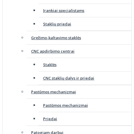
Įrankiai specialistams
Staklių priedai
Gręžimo-kaltavimo staklės
CNC apdirbimo centrai
Staklės
CNC staklių dalys ir priedai
Pastūmos mechanizmai
Pastūmos mechanizmai
Priedai
Patogiam darbui