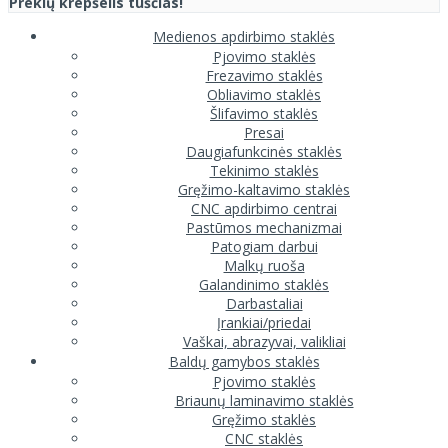
Prekių krepšelis tuščias!
Medienos apdirbimo staklės
Pjovimo staklės
Frezavimo staklės
Obliavimo staklės
Šlifavimo staklės
Presai
Daugiafunkcinės staklės
Tekinimo staklės
Gręžimo-kaltavimo staklės
CNC apdirbimo centrai
Pastūmos mechanizmai
Patogiam darbui
Malkų ruoša
Galandinimo staklės
Darbastaliai
Įrankiai/priedai
Vaškai, abrazyvai, valikliai
Baldų gamybos staklės
Pjovimo staklės
Briaunų laminavimo staklės
Gręžimo staklės
CNC staklės