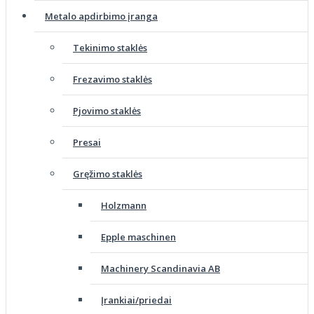
Metalo apdirbimo įranga
Tekinimo staklės
Frezavimo staklės
Pjovimo staklės
Presai
Gręžimo staklės
Holzmann
Epple maschinen
Machinery Scandinavia AB
Įrankiai/priedai