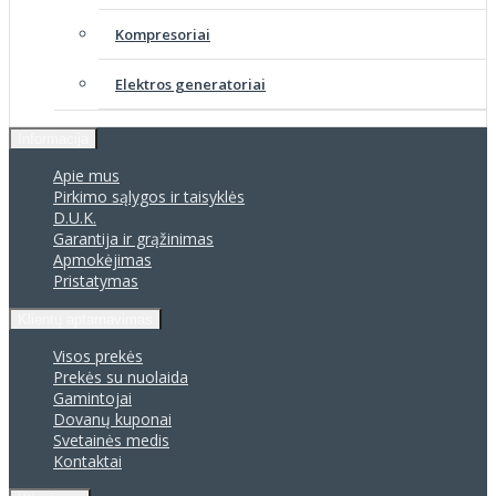
Kompresoriai
Elektros generatoriai
Informacija
Apie mus
Pirkimo sąlygos ir taisyklės
D.U.K.
Garantija ir grąžinimas
Apmokėjimas
Pristatymas
Klientų aptarnavimas
Visos prekės
Prekės su nuolaida
Gamintojai
Dovanų kuponai
Svetainės medis
Kontaktai