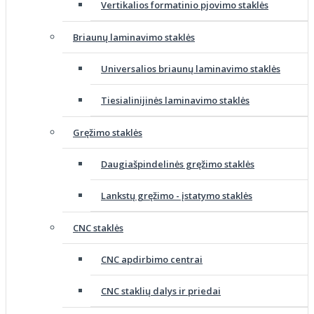
Vertikalios formatinio pjovimo staklės
Briaunų laminavimo staklės
Universalios briaunų laminavimo staklės
Tiesialinijinės laminavimo staklės
Gręžimo staklės
Daugiašpindelinės gręžimo staklės
Lankstų gręžimo - įstatymo staklės
CNC staklės
CNC apdirbimo centrai
CNC staklių dalys ir priedai