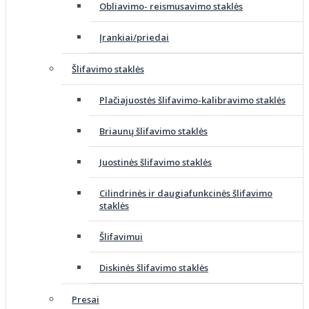
Obliavimo- reismusavimo staklės
Įrankiai/priedai
Šlifavimo staklės
Plačiajuostės šlifavimo-kalibravimo staklės
Briaunų šlifavimo staklės
Juostinės šlifavimo staklės
Cilindrinės ir daugiafunkcinės šlifavimo
staklės
Šlifavimui
Diskinės šlifavimo staklės
Presai