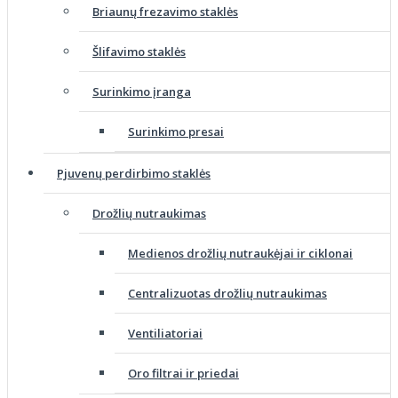
Briaunų frezavimo staklės
Šlifavimo staklės
Surinkimo įranga
Surinkimo presai
Pjuvenų perdirbimo staklės
Drožlių nutraukimas
Medienos drožlių nutraukėjai ir ciklonai
Centralizuotas drožlių nutraukimas
Ventiliatoriai
Oro filtrai ir priedai