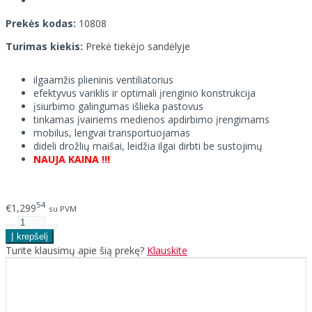
Prekės kodas:
10808
Turimas kiekis:
Prekė tiekėjo sandėlyje
ilgaamžis plieninis ventiliatorius
efektyvus variklis ir optimali įrenginio konstrukcija
įsiurbimo galingumas išlieka pastovus
tinkamas įvairiems medienos apdirbimo įrengimams
mobilus, lengvai transportuojamas
dideli drožlių maišai, leidžia ilgai dirbti be sustojimų
NAUJA KAINA !!!
54
€1,299
su PVM
Turite klausimų apie šią prekę?
Klauskite