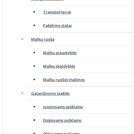
Transporteriai
Pakėlimo stalai
Malkų ruoša
Malkų pjaustyklės
Malkų skaldyklės
Malkų ruošos mašinos
Galandinimo staklės
Juostiniams pjūklams
Diskiniams pjūklams
Obliavimo peiliams