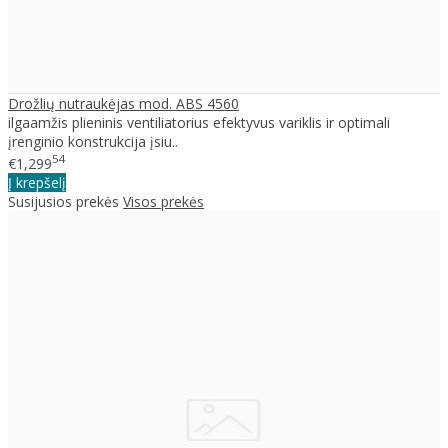
Drožlių nutraukėjas mod. ABS 4560
ilgaamžis plieninis ventiliatorius efektyvus variklis ir optimali
įrenginio konstrukcija įsiu..
54
€1,299
Į krepšelį
Susijusios prekės
Visos prekės