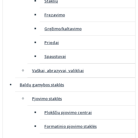
Staklių
Frezavimo
Gręžimo/kaltavimo
Priedai
Spaustuvai
Vaškai, abrazyvai, valikliai
Baldų gamybos staklės
Pjovimo staklės
Plokščių pjovimo centrai
Formatinio pjovimo staklės