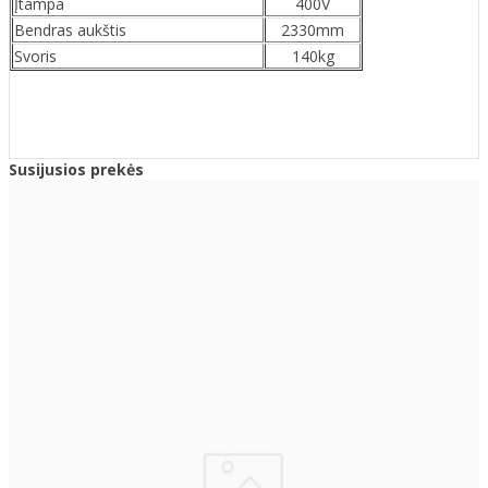
Įtampa
400V
Bendras aukštis
2330mm
Svoris
140kg
Susijusios prekės