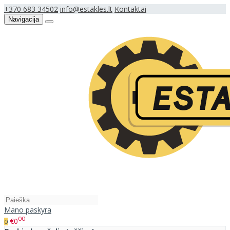
+370 683 34502
info@estakles.lt
Kontaktai
Navigacija
Mano paskyra
00
€0
0