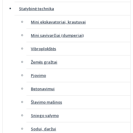
Statybinė technika
Mini ekskavatoriai, krautuvai
Mini savivarčiai (dumperiai)
Vibroplokštės
Žemės grąžtai
Pjovimo
Betonavimui
Šlavimo mašinos
Sniego valymo
Sodui, daržui