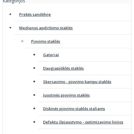
Kategorijos
Prekės sandėlyje
Medienos apdirbimo staklės
Pjovimo staklės
Gateriai
Daugiapjūklės staklės
Skersavimo - pjovimo kampu staklės
Juostinės pjovimo staklės
Diskinės pjovimo staklės staliams
Defektų išpjaustymo - optimizavimo linijos