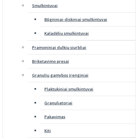
Smulkintuvai
Būgniniai-diskiniai smulkintuvai
Kaladėlių smulkintuvai
Pramoniniai dulkių siurbliai
Briketavimo presai
Granulių gamybos įrenginiai
Plaktukiniai smulkintuvai
Granuliatoriai
Pakavimas
Kiti