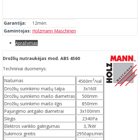
Garantija:
12mėn.
Gamintojas:
Holzmann Maschinen
Aprašymas
Drožlių nutraukėjas mod. ABS 4560
Techniniai duomenys:
3
Našumas
4560m
/val
Drožlių surinkimo maišų talpa
3x160l
Drožlių surinkimo maišo diametras
500mm
Drožlių surinkimo maišo ilgis
850mm
Pajungimo antgalio diametrai
3x100mm
Slėgis
2340Pa
Elektros variklio galingumas
3,7kW
Sukimosi greitis
2950aps/min