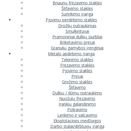
Briaunų frezavimo staklės
Šlifavimo staklės
Surinkimo įranga
Pjuvenų perdirbimo staklės
Drožlių nutraukimas
Smulkintuvai
Pramoniniai dulkių siurbliai
Briketavimo presai
Granulių gamybos įrenginiai
Metalo apdirbimo įranga
Tekinimo staklės
Frezavimo staklės
Pjovimo staklės
Presai
Gręžimo staklės
Šlifavimo
Dulkių / dūmų nutraukimo
Nuožulų frezavimo
Įrankių galandinimo
Poliravimo
Lenkimo ir valcavimo
Eksplotacinės medžiagos
Darbo stalai/dirbtuvių įranga