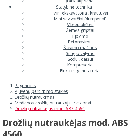
Įrankiai/priedai
Statybinė technika
Mini ekskavatoriai, krautuvai
Mini savivarčiai (dumperiai)
Vibroplokštės
Žemės grąžtai
Pjovimo
Betonavimui
Šlavimo mašinos
Sniego valymo
Sodui, daržui
Kompresoriai
Elektros generatoriai
Pagrindinis
Pjuvenų perdirbimo staklės
Drožlių nutraukimas
Medienos drožlių nutraukėjai ir ciklonai
Drožlių nutraukėjas mod. ABS 4560
Drožlių nutraukėjas mod. ABS
4560