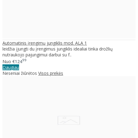
Automatinis įrengimų jungiklis mod. ALA 1
leidžia įjungti du įrengimus jungiklis idealiai tinka drožlių
nutraukojo pajungimui darbui su f..
99
Nuo
€124
Daugiau
Neseniai žiūrėtos
Visos prekės