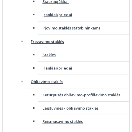
Siaurapjūkliai
Įrankiai/priedai
Pjovimo staklės statybininkams
Frezavimo staklės
Staklės
Įrankiai/priedai
Obliavimo staklės
Keturpusės obliavimo-profiliavimo staklės
Leistuvinės - obliavimo staklės
Reismusavimo staklės