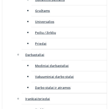
Grąžtams
Universalios
Peilių / žirklių
Priedai
Darbastaliai
Mediniai darbastaliai
Vakuuminiai darbo stalai
Darbo stalai ir atramos
Įrankiai/priedai