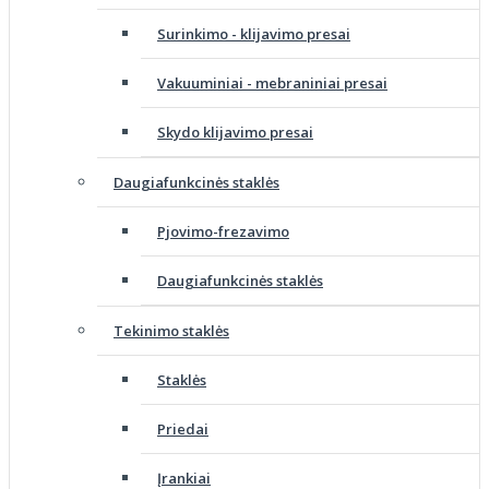
Surinkimo - klijavimo presai
Vakuuminiai - mebraniniai presai
Skydo klijavimo presai
Daugiafunkcinės staklės
Pjovimo-frezavimo
Daugiafunkcinės staklės
Tekinimo staklės
Staklės
Priedai
Įrankiai