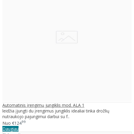
Automatinis įrengimų jungiklis mod. ALA 1
leidžia įjungti du įrengimus jungiklis idealiai tinka drožlių
nutraukojo pajungimui darbui su f..
99
Nuo
€124
Daugiau