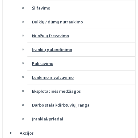
Šlifavimo
Dulkių / dūmų nutraukimo
Nuožulų frezavimo
Įrankių galandinimo
Poliravimo
Lenkimo ir valcavimo
Eksplotacinės medžiagos
Darbo stalai/dirbtuvių įranga
Įrankiai/priedai
Akcijos