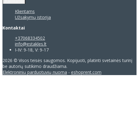
Klientams
Klientams
Užsakymų istorija
Kontaktai
+37068334502
info@estakles.lt
I-IV: 9-18, V: 9-17
2026 © Visos teisės saugomos. Kopijuoti, platinti svetainės turinį
be autorių sutikimo draudžiama.
Elektroninių parduotuvių nuoma
-
eshoprent.com