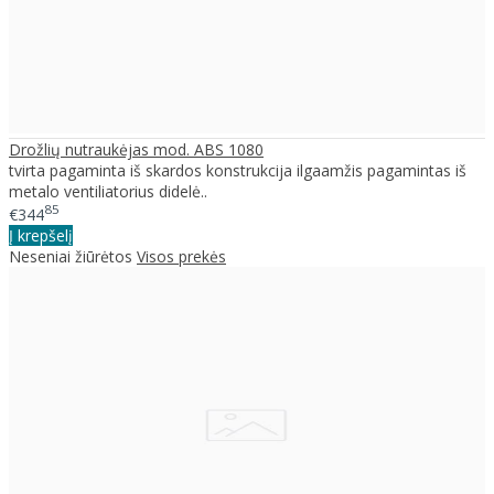
Drožlių nutraukėjas mod. ABS 1080
tvirta pagaminta iš skardos konstrukcija ilgaamžis pagamintas iš
metalo ventiliatorius didelė..
85
€344
Į krepšelį
Neseniai žiūrėtos
Visos prekės