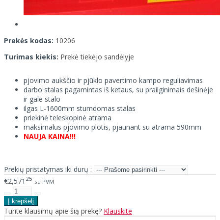
Prekės kodas:
10206
Turimas kiekis:
Prekė tiekėjo sandėlyje
pjovimo aukščio ir pjūklo pavertimo kampo reguliavimas
darbo stalas pagamintas iš ketaus, su prailginimais dešinėje
ir gale stalo
ilgas L-1600mm stumdomas stalas
priekinė teleskopinė atrama
maksimalus pjovimo plotis, pjaunant su atrama 590mm
NAUJA KAINA!!!
Prekių pristatymas iki durų :
25
€2,571
su PVM
Turite klausimų apie šią prekę?
Klauskite