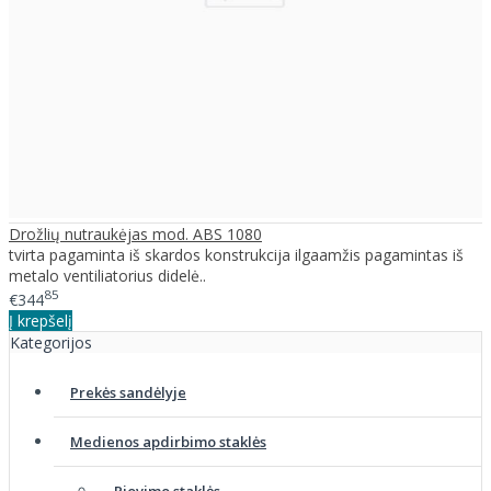
Drožlių nutraukėjas mod. ABS 1080
tvirta pagaminta iš skardos konstrukcija ilgaamžis pagamintas iš
metalo ventiliatorius didelė..
85
€344
Į krepšelį
Kategorijos
Prekės sandėlyje
Medienos apdirbimo staklės
Pjovimo staklės