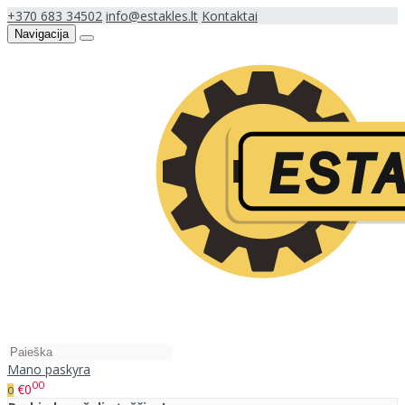
+370 683 34502
info@estakles.lt
Kontaktai
Navigacija
Mano paskyra
00
€0
0