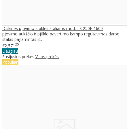
Diskinės pjovimo staklės staliams mod. TS 250F-1600
pjovimo aukščio ir pjūklo pavertimo kampo reguliavimas darbo
stalas pagamintas iš..
25
€2,571
Daugiau
Susijusios prekės
Visos prekės
Populiari