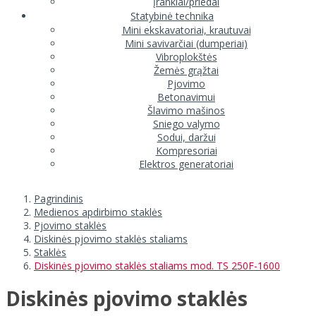
Įrankiai/priedai
Statybinė technika
Mini ekskavatoriai, krautuvai
Mini savivarčiai (dumperiai)
Vibroplokštės
Žemės grąžtai
Pjovimo
Betonavimui
Šlavimo mašinos
Sniego valymo
Sodui, daržui
Kompresoriai
Elektros generatoriai
Pagrindinis
Medienos apdirbimo staklės
Pjovimo staklės
Diskinės pjovimo staklės staliams
Staklės
Diskinės pjovimo staklės staliams mod. TS 250F-1600
Diskinės pjovimo staklės