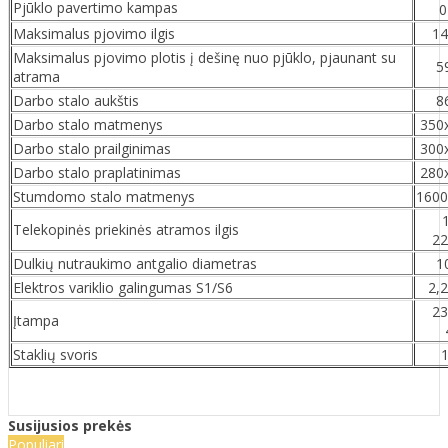
Pjūklo pavertimo kampas
0
Maksimalus pjovimo ilgis
1
Maksimalus pjovimo plotis į dešinę nuo pjūklo, pjaunant su
5
atrama
Darbo stalo aukštis
8
Darbo stalo matmenys
350
Darbo stalo prailginimas
300
Darbo stalo praplatinimas
280
Stumdomo stalo matmenys
160
Telekopinės priekinės atramos ilgis
2
Dulkių nutraukimo antgalio diametras
1
Elektros variklio galingumas S1/S6
2,
23
Įtampa
Staklių svoris
Susijusios prekės
Populiari