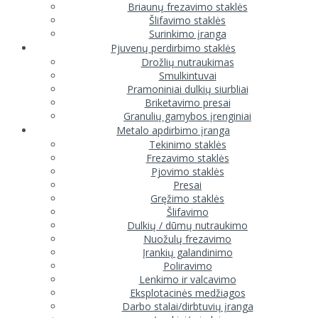
Briaunų frezavimo staklės
Šlifavimo staklės
Surinkimo įranga
Pjuvenų perdirbimo staklės
Drožlių nutraukimas
Smulkintuvai
Pramoniniai dulkių siurbliai
Briketavimo presai
Granulių gamybos įrenginiai
Metalo apdirbimo įranga
Tekinimo staklės
Frezavimo staklės
Pjovimo staklės
Presai
Gręžimo staklės
Šlifavimo
Dulkių / dūmų nutraukimo
Nuožulų frezavimo
Įrankių galandinimo
Poliravimo
Lenkimo ir valcavimo
Eksplotacinės medžiagos
Darbo stalai/dirbtuvių įranga