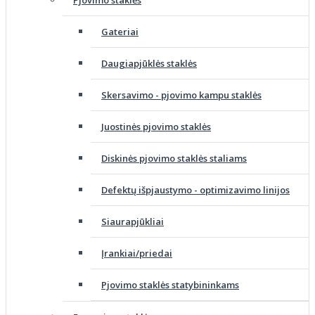
Gateriai
Daugiapjūklės staklės
Skersavimo - pjovimo kampu staklės
Juostinės pjovimo staklės
Diskinės pjovimo staklės staliams
Defektų išpjaustymo - optimizavimo linijos
Siaurapjūkliai
Įrankiai/priedai
Pjovimo staklės statybininkams