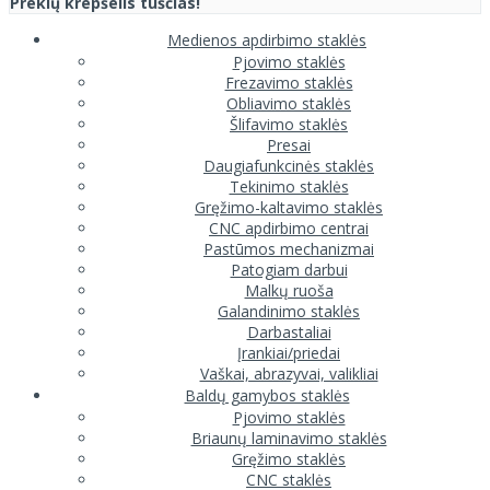
Prekių krepšelis tuščias!
Medienos apdirbimo staklės
Pjovimo staklės
Frezavimo staklės
Obliavimo staklės
Šlifavimo staklės
Presai
Daugiafunkcinės staklės
Tekinimo staklės
Gręžimo-kaltavimo staklės
CNC apdirbimo centrai
Pastūmos mechanizmai
Patogiam darbui
Malkų ruoša
Galandinimo staklės
Darbastaliai
Įrankiai/priedai
Vaškai, abrazyvai, valikliai
Baldų gamybos staklės
Pjovimo staklės
Briaunų laminavimo staklės
Gręžimo staklės
CNC staklės