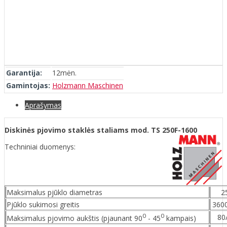
Garantija:
12mėn.
Gamintojas:
Holzmann Maschinen
Aprašymas
Diskinės pjovimo staklės staliams mod. TS 250F-1600
Techniniai duomenys:
Maksimalus pjūklo diametras
2
Pjūklo sukimosi greitis
360
0
0
80
Maksimalus pjovimo aukštis (pjaunant 90
- 45
kampais)