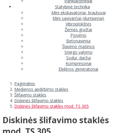
Įrankiai/priedai
Statybinė technika
Mini ekskavatoriai, krautuvai
Mini savivarčiai (dumperiai)
Vibroplokštės
Žemės grąžtai
Pjovimo
Betonavimui
Šlavimo mašinos
Sniego valymo
Sodui, daržui
Kompresoriai
Elektros generatoriai
Pagrindinis
Medienos apdirbimo staklės
Šlifavimo staklės
Diskinės šlifavimo staklės
Diskinės šlifavimo staklės mod. TS 305
Diskinės šlifavimo staklės
mod. TS 305