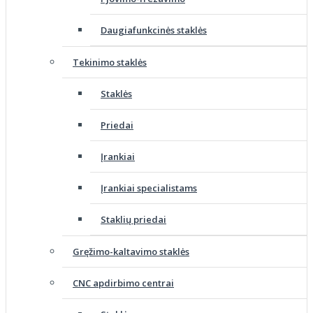
Daugiafunkcinės staklės
Tekinimo staklės
Staklės
Priedai
Įrankiai
Įrankiai specialistams
Staklių priedai
Gręžimo-kaltavimo staklės
CNC apdirbimo centrai