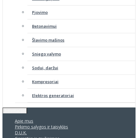
Pjovimo
Betonavimui
Šlavimo mašinos
Sniego valymo
Sodui, daržui
Kompresoriai
Elektros generatoriai
Informacija
Apie mus
Pirkimo sąlygos ir taisyklės
D.U.K.