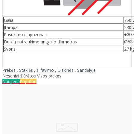
Galia
750 
Įtampa
230 
Pasukimo diapozonas
+30-
Dulkių nutraukimo antgalio diametras
Ø53
Svoris
27 k
Prekės
,
Staklės
,
šlifavimo
,
Diskinės
,
Sandėlyje
Neseniai žiūrėtos
Visos prekės
Naujiena
Populiari