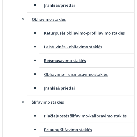
Įrankiai/priedai
Obliavimo staklės
Keturpusės obliavimo-profiliavimo staklės
Leistuvinės - obliavimo staklės
Reismusavimo staklės
Obliavimo- reismusavimo staklės
Įrankiai/priedai
Šlifavimo staklės
Plačiajuostės šlifavimo-kalibravimo staklės
Briaunų šlifavimo staklės