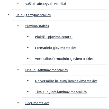
Vaškai, abrazyvai, valikliai
Baldų gamybos staklės
Pjovimo staklės
Plokščių pjovimo centrai
Formatinio pjovimo staklės
Vertikalios formatinio pjovimo staklės
Briaunų laminavimo staklės
Universalios briaunų laminavimo staklės
Tiesialinijinės laminavimo staklės
Gręžimo staklės