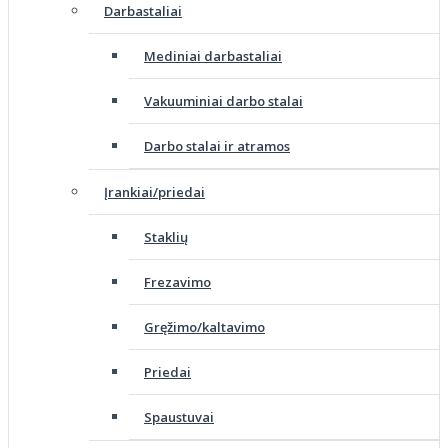
Darbastaliai
Mediniai darbastaliai
Vakuuminiai darbo stalai
Darbo stalai ir atramos
Įrankiai/priedai
Staklių
Frezavimo
Gręžimo/kaltavimo
Priedai
Spaustuvai