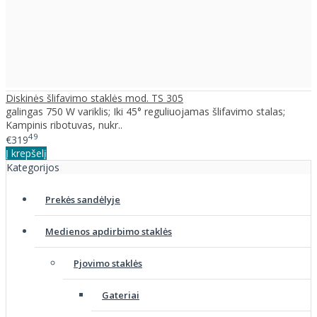
Diskinės šlifavimo staklės mod. TS 305
galingas 750 W variklis; Iki 45° reguliuojamas šlifavimo stalas;
Kampinis ribotuvas, nukr..
49
€319
Į krepšelį
Kategorijos
Prekės sandėlyje
Medienos apdirbimo staklės
Pjovimo staklės
Gateriai