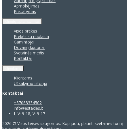
Garantija ir grąžinimas
Apmokėjimas
Pristatymas
Klientų aptarnavimas
Visos prekės
Prekės su nuolaida
Gamintojai
Dovanų kuponai
Svetainės medis
Kontaktai
Klientams
Klientams
Užsakymų istorija
Kontaktai
+37068334502
info@estakles.lt
I-IV: 9-18, V: 9-17
2026 © Visos teisės saugomos. Kopijuoti, platinti svetainės turinį
be autorių sutikimo draudžiama.