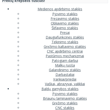
Prekių krepšelis tuščias!
Medienos apdirbimo staklės
Pjovimo staklės
Frezavimo staklės
Obliavimo staklės
Šlifavimo staklės
Presai
Daugiafunkcinės staklės
Tekinimo staklės
Gręžimo-kaltavimo staklės
CNC apdirbimo centrai
Pastūmos mechanizmai
Patogiam darbui
Malkų ruoša
Galandinimo staklės
Darbastaliai
Įrankiai/priedai
Vaškai, abrazyvai, valikliai
Baldų gamybos staklės
Pjovimo staklės
Briaunų laminavimo staklės
Gręžimo staklės
CNC staklės