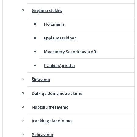
Gręžimo staklės
Holzmann
Epple maschinen
Machinery Scandinavia AB
Įrankiai/priedai
Šlifavimo
Dulkių / dūmų nutraukimo
Nuožulų frezavimo
Įrankių galandinimo
Poliravimo