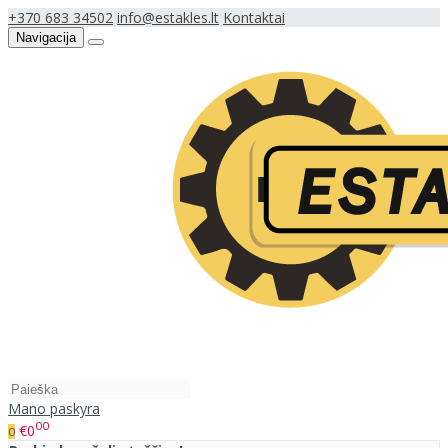
+370 683 34502
info@estakles.lt
Kontaktai
Navigacija
Mano paskyra
00
€0
0