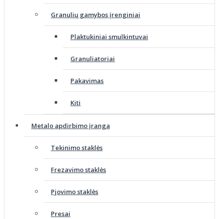
Granulių gamybos įrenginiai
Plaktukiniai smulkintuvai
Granuliatoriai
Pakavimas
Kiti
Metalo apdirbimo įranga
Tekinimo staklės
Frezavimo staklės
Pjovimo staklės
Presai