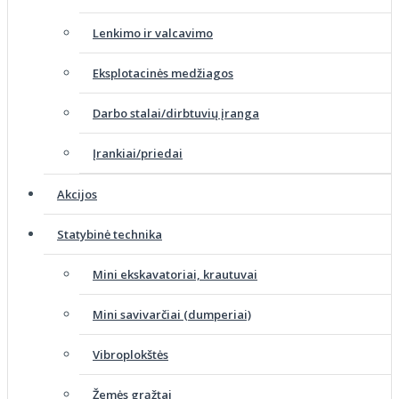
Lenkimo ir valcavimo
Eksplotacinės medžiagos
Darbo stalai/dirbtuvių įranga
Įrankiai/priedai
Akcijos
Statybinė technika
Mini ekskavatoriai, krautuvai
Mini savivarčiai (dumperiai)
Vibroplokštės
Žemės grąžtai