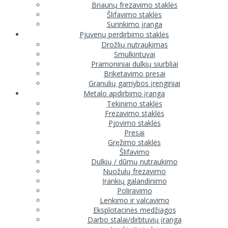
Briaunų frezavimo staklės
Šlifavimo staklės
Surinkimo įranga
Pjuvenų perdirbimo staklės
Drožlių nutraukimas
Smulkintuvai
Pramoniniai dulkių siurbliai
Briketavimo presai
Granulių gamybos įrenginiai
Metalo apdirbimo įranga
Tekinimo staklės
Frezavimo staklės
Pjovimo staklės
Presai
Gręžimo staklės
Šlifavimo
Dulkių / dūmų nutraukimo
Nuožulų frezavimo
Įrankių galandinimo
Poliravimo
Lenkimo ir valcavimo
Eksplotacinės medžiagos
Darbo stalai/dirbtuvių įranga