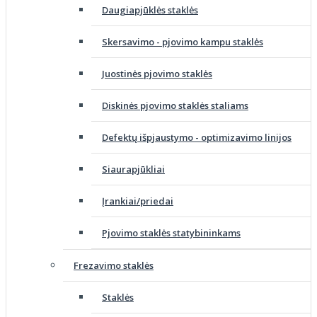
Daugiapjūklės staklės
Skersavimo - pjovimo kampu staklės
Juostinės pjovimo staklės
Diskinės pjovimo staklės staliams
Defektų išpjaustymo - optimizavimo linijos
Siaurapjūkliai
Įrankiai/priedai
Pjovimo staklės statybininkams
Frezavimo staklės
Staklės