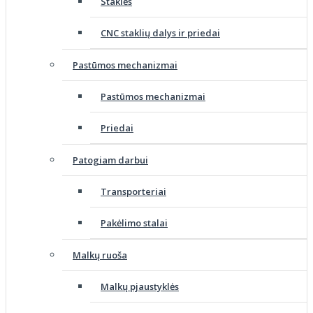
Staklės
CNC staklių dalys ir priedai
Pastūmos mechanizmai
Pastūmos mechanizmai
Priedai
Patogiam darbui
Transporteriai
Pakėlimo stalai
Malkų ruoša
Malkų pjaustyklės