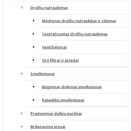
Drožlių nutraukimas
Medienos drožlių nutraukėjai ir ciklonai
Centralizuotas drožlių nutraukimas
Ventiliatoriai
Oro filtrai ir priedai
Smulkintuvai
Būgniniai-diskiniai smulkintuvai
Kaladėlių smulkintuvai
Pramoniniai dulkių siurbliai
Briketavimo presai