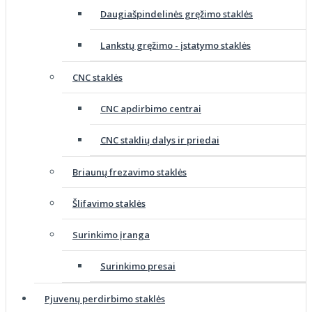
Daugiašpindelinės gręžimo staklės
Lankstų gręžimo - įstatymo staklės
CNC staklės
CNC apdirbimo centrai
CNC staklių dalys ir priedai
Briaunų frezavimo staklės
Šlifavimo staklės
Surinkimo įranga
Surinkimo presai
Pjuvenų perdirbimo staklės