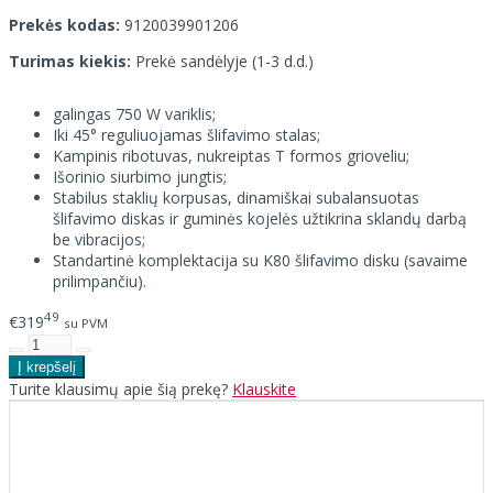
Prekės kodas:
9120039901206
Turimas kiekis:
Prekė sandėlyje (1-3 d.d.)
galingas 750 W variklis;
Iki 45° reguliuojamas šlifavimo stalas;
Kampinis ribotuvas, nukreiptas T formos grioveliu;
Išorinio siurbimo jungtis;
Stabilus staklių korpusas, dinamiškai subalansuotas
šlifavimo diskas ir guminės kojelės užtikrina sklandų darbą
be vibracijos;
Standartinė komplektacija su K80 šlifavimo disku (savaime
prilimpančiu).
49
€319
su PVM
Turite klausimų apie šią prekę?
Klauskite