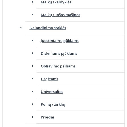
Malkų skaldyklės
Malkų ruošos mašinos
Galandinimo staklės
Juostiniams pjūklams
Diskiniams pjūklams
Obliavimo peiliams
Grąžtams
Universalios
Peilių / žirklių
Priedai