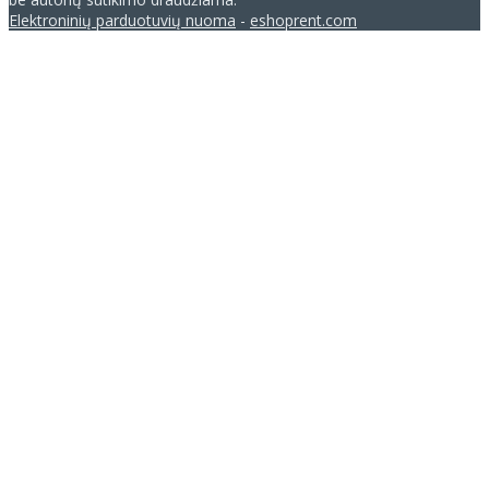
Elektroninių parduotuvių nuoma
-
eshoprent.com