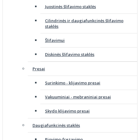
Juostinės šlifavimo staklės
Cilindrinės ir daugiafunkcinės šlifavimo
staklės
Šlifavimui
Diskinės šlifavimo staklės
Presai
Surinkimo - klijavimo presai
Vakuuminiai - mebraniniai presai
Skydo klijavimo presai
Daugiafunkcinės staklės
Pjovimo-frezavimo