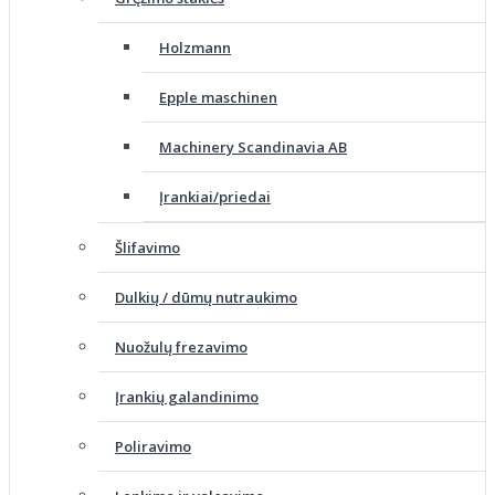
Holzmann
Epple maschinen
Machinery Scandinavia AB
Įrankiai/priedai
Šlifavimo
Dulkių / dūmų nutraukimo
Nuožulų frezavimo
Įrankių galandinimo
Poliravimo