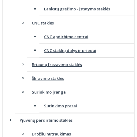
Lankstų gręžimo - įstatymo staklės
CNC staklės
CNC apdirbimo centrai
CNC staklių dalys ir priedai
Briaunų frezavimo staklės
Šlifavimo staklės
Surinkimo įranga
Surinkimo presai
Pjuvenų perdirbimo staklės
Drožlių nutraukimas