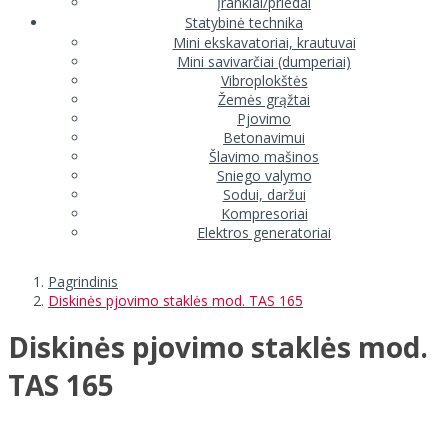
Įrankiai/priedai
Statybinė technika
Mini ekskavatoriai, krautuvai
Mini savivarčiai (dumperiai)
Vibroplokštės
Žemės grąžtai
Pjovimo
Betonavimui
Šlavimo mašinos
Sniego valymo
Sodui, daržui
Kompresoriai
Elektros generatoriai
Pagrindinis
Diskinės pjovimo staklės mod. TAS 165
Diskinės pjovimo staklės mod.
TAS 165