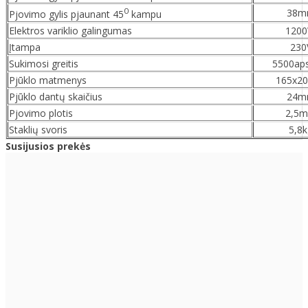
0
38m
Pjovimo gylis pjaunant 45
kampu
Elektros variklio galingumas
120
Įtampa
230
Sukimosi greitis
5500ap
Pjūklo matmenys
165x2
Pjūklo dantų skaičius
24m
Pjovimo plotis
2,5
Staklių svoris
5,8k
Susijusios prekės