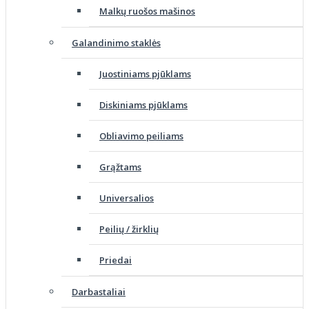
Malkų ruošos mašinos
Galandinimo staklės
Juostiniams pjūklams
Diskiniams pjūklams
Obliavimo peiliams
Grąžtams
Universalios
Peilių / žirklių
Priedai
Darbastaliai