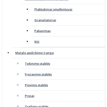
Plaktukiniai smulkintuvai
Granuliatoriai
Pakavimas
Kiti
Metalo apdirbimo įranga
Tekinimo staklės
Frezavimo staklės
Pjovimo staklės
Presai
Gręžimo staklės