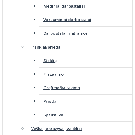
Mediniai darbastaliai
Vakuuminiai darbo stalai
Darbo stalai ir atramos
Įrankiai/priedai
Staklių
Frezavimo
Gręžimo/kaltavimo
Priedai
Spaustuvai
Vaškai, abrazyvai, valikliai