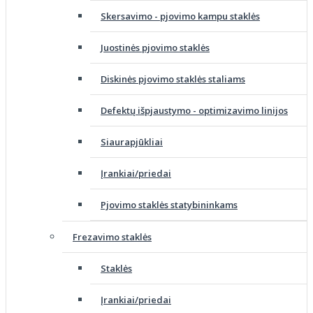
Skersavimo - pjovimo kampu staklės
Juostinės pjovimo staklės
Diskinės pjovimo staklės staliams
Defektų išpjaustymo - optimizavimo linijos
Siaurapjūkliai
Įrankiai/priedai
Pjovimo staklės statybininkams
Frezavimo staklės
Staklės
Įrankiai/priedai