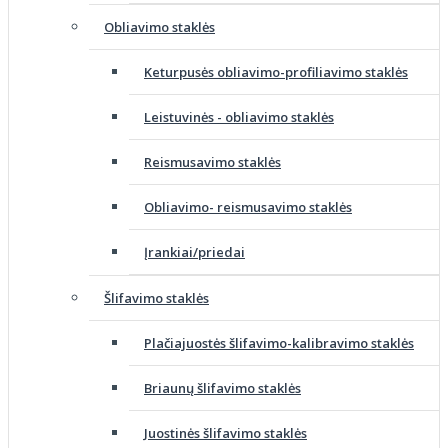
Obliavimo staklės
Keturpusės obliavimo-profiliavimo staklės
Leistuvinės - obliavimo staklės
Reismusavimo staklės
Obliavimo- reismusavimo staklės
Įrankiai/priedai
Šlifavimo staklės
Plačiajuostės šlifavimo-kalibravimo staklės
Briaunų šlifavimo staklės
Juostinės šlifavimo staklės