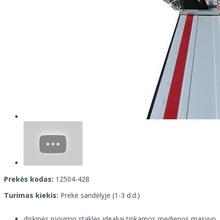
Prekės kodas:
12504-428
Turimas kiekis:
Prekė sandėlyje (1-3 d.d.)
diskinės pjovimo staklės idealiai tinkamos medienos masyvo