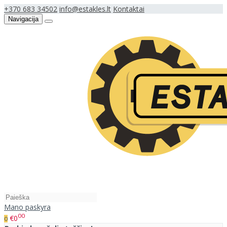
+370 683 34502
info@estakles.lt
Kontaktai
Navigacija
Mano paskyra
00
€0
0