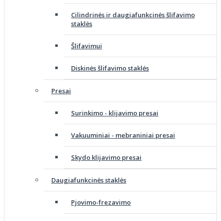
Cilindrinės ir daugiafunkcinės šlifavimo
staklės
Šlifavimui
Diskinės šlifavimo staklės
Presai
Surinkimo - klijavimo presai
Vakuuminiai - mebraniniai presai
Skydo klijavimo presai
Daugiafunkcinės staklės
Pjovimo-frezavimo