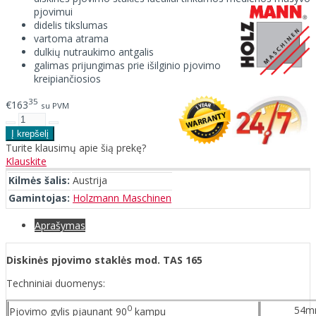
pjovimui
didelis tikslumas
vartoma atrama
dulkių nutraukimo antgalis
galimas prijungimas prie išilginio pjovimo
kreipiančiosios
35
€163
su PVM
Turite klausimų apie šią prekę?
Klauskite
Kilmės šalis:
Austrija
Gamintojas:
Holzmann Maschinen
Aprašymas
Diskinės pjovimo staklės mod. TAS 165
Techniniai duomenys:
0
54m
Pjovimo gylis pjaunant 90
kampu