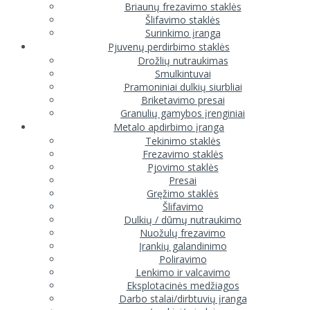
Briaunų frezavimo staklės
Šlifavimo staklės
Surinkimo įranga
Pjuvenų perdirbimo staklės
Drožlių nutraukimas
Smulkintuvai
Pramoniniai dulkių siurbliai
Briketavimo presai
Granulių gamybos įrenginiai
Metalo apdirbimo įranga
Tekinimo staklės
Frezavimo staklės
Pjovimo staklės
Presai
Gręžimo staklės
Šlifavimo
Dulkių / dūmų nutraukimo
Nuožulų frezavimo
Įrankių galandinimo
Poliravimo
Lenkimo ir valcavimo
Eksplotacinės medžiagos
Darbo stalai/dirbtuvių įranga