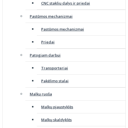
CNC staklių dalys ir priedai
Pastūmos mechanizmai
Pastūmos mechanizmai
Priedai
Patogiam darbui
Transporteriai
Pakėlimo stalai
Malkų ruoša
Malkų pjaustyklės
Malkų skaldyklės