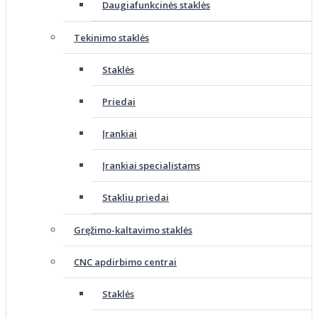
Daugiafunkcinės staklės
Tekinimo staklės
Staklės
Priedai
Įrankiai
Įrankiai specialistams
Staklių priedai
Gręžimo-kaltavimo staklės
CNC apdirbimo centrai
Staklės