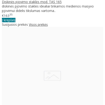
Diskinės pjovimo staklės mod. TAS 165
diskinės pjovimo staklės idealiai tinkamos medienos masyvo
pjovimui didelis tikslumas vartoma..
35
€163
Į krepšelį
Susijusios prekės
Visos prekės