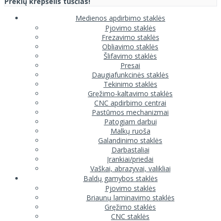
Prekių krepšelis tuščias!
Medienos apdirbimo staklės
Pjovimo staklės
Frezavimo staklės
Obliavimo staklės
Šlifavimo staklės
Presai
Daugiafunkcinės staklės
Tekinimo staklės
Gręžimo-kaltavimo staklės
CNC apdirbimo centrai
Pastūmos mechanizmai
Patogiam darbui
Malkų ruoša
Galandinimo staklės
Darbastaliai
Įrankiai/priedai
Vaškai, abrazyvai, valikliai
Baldų gamybos staklės
Pjovimo staklės
Briaunų laminavimo staklės
Gręžimo staklės
CNC staklės