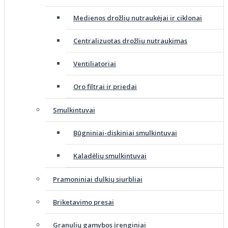
Medienos drožlių nutraukėjai ir ciklonai
Centralizuotas drožlių nutraukimas
Ventiliatoriai
Oro filtrai ir priedai
Smulkintuvai
Būgniniai-diskiniai smulkintuvai
Kaladėlių smulkintuvai
Pramoniniai dulkių siurbliai
Briketavimo presai
Granulių gamybos įrenginiai