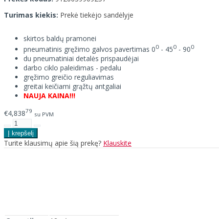
Turimas kiekis:
Prekė tiekėjo sandėlyje
skirtos baldų pramonei
0
0
0
pneumatinis gręžimo galvos pavertimas 0
- 45
- 90
du pneumatiniai detalės prispaudėjai
darbo ciklo paleidimas - pedalu
gręžimo greičio reguliavimas
greitai keičiami grąžtų antgaliai
NAUJA KAINA!!!
79
€4,838
su PVM
Turite klausimų apie šią prekę?
Klauskite