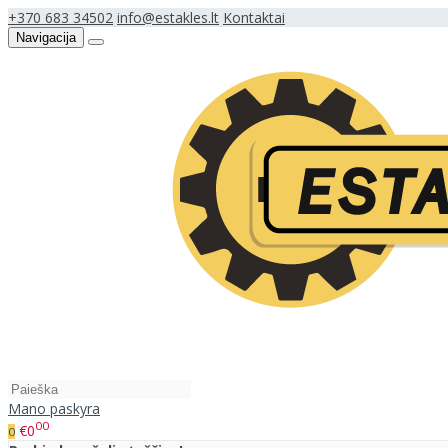
+370 683 34502
info@estakles.lt
Kontaktai
Navigacija
Mano paskyra
00
€0
0