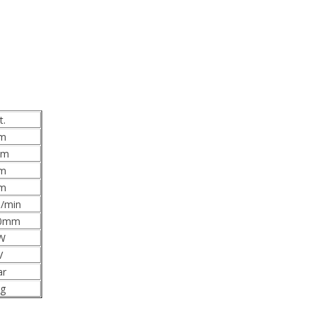
t.
m
mm
m
m
/min
50mm
W
V
ar
g