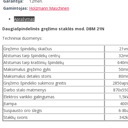
Garantija:
12mėn.
Gamintojas:
Holzmann Maschinen
Aprašymas
Daugiašpindelinės gręžimo staklės mod. DBM 21N
Techniniai duomenys:
Gręžimo špindėlių skaičius
21vn
Atstumas tarp špindėlių centrų
32m
Atstumas tarp kraštinių špindėlių
640
Maksimalus gręžimo gylis
50m
Maksimalus detalės storis
80m
Gręžimo špindėlio sukimosi greitis
2850aps
Darbo stalo matmenys
870x5
Elektros variklio galingumas
1,5k
Įtampa
400
Suspausto oro slėgis
6-8b
Staklių svoris
342k