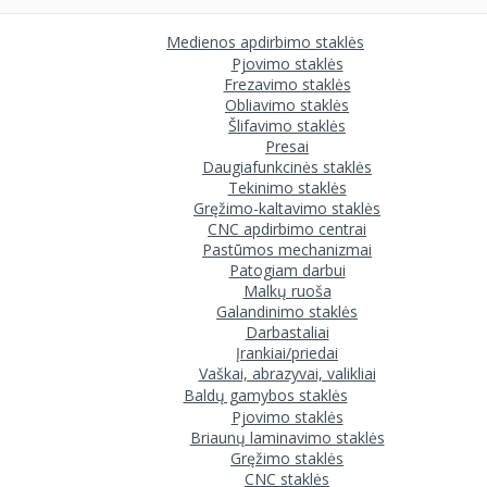
Medienos apdirbimo staklės
Pjovimo staklės
Frezavimo staklės
Obliavimo staklės
Šlifavimo staklės
Presai
Daugiafunkcinės staklės
Tekinimo staklės
Gręžimo-kaltavimo staklės
CNC apdirbimo centrai
Pastūmos mechanizmai
Patogiam darbui
Malkų ruoša
Galandinimo staklės
Darbastaliai
Įrankiai/priedai
Vaškai, abrazyvai, valikliai
Baldų gamybos staklės
Pjovimo staklės
Briaunų laminavimo staklės
Gręžimo staklės
CNC staklės