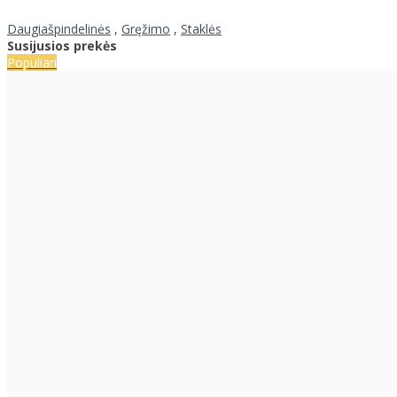
Daugiašpindelinės
,
Gręžimo
,
Staklės
Susijusios prekės
Populiari