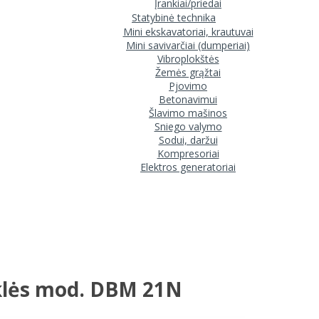
Įrankiai/priedai
Statybinė technika
Mini ekskavatoriai, krautuvai
Mini savivarčiai (dumperiai)
Vibroplokštės
Žemės grąžtai
Pjovimo
Betonavimui
Šlavimo mašinos
Sniego valymo
Sodui, daržui
Kompresoriai
Elektros generatoriai
klės mod. DBM 21N