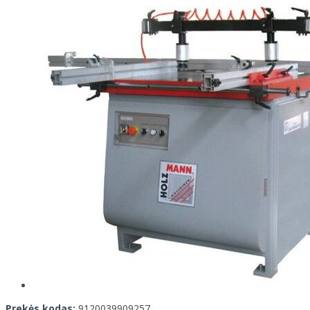
Prekės kodas:
9120039909257