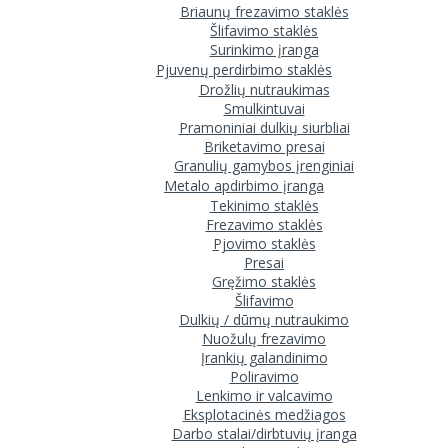
Briaunų frezavimo staklės
Šlifavimo staklės
Surinkimo įranga
Pjuvenų perdirbimo staklės
Drožlių nutraukimas
Smulkintuvai
Pramoniniai dulkių siurbliai
Briketavimo presai
Granulių gamybos įrenginiai
Metalo apdirbimo įranga
Tekinimo staklės
Frezavimo staklės
Pjovimo staklės
Presai
Gręžimo staklės
Šlifavimo
Dulkių / dūmų nutraukimo
Nuožulų frezavimo
Įrankių galandinimo
Poliravimo
Lenkimo ir valcavimo
Eksplotacinės medžiagos
Darbo stalai/dirbtuvių įranga