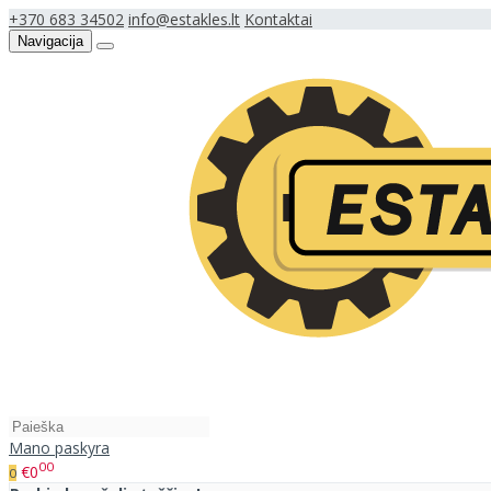
+370 683 34502
info@estakles.lt
Kontaktai
Navigacija
Mano paskyra
00
€0
0