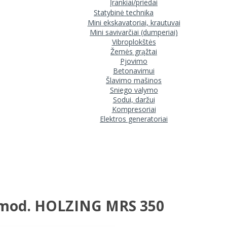
Įrankiai/priedai
Statybinė technika
Mini ekskavatoriai, krautuvai
Mini savivarčiai (dumperiai)
Vibroplokštės
Žemės grąžtai
Pjovimo
Betonavimui
Šlavimo mašinos
Sniego valymo
Sodui, daržui
Kompresoriai
Elektros generatoriai
s mod. HOLZING MRS 350