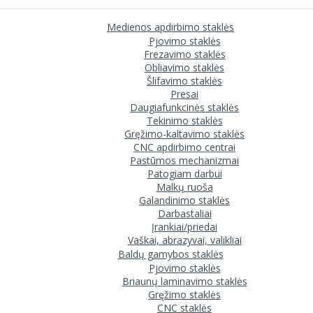
Medienos apdirbimo staklės
Pjovimo staklės
Frezavimo staklės
Obliavimo staklės
Šlifavimo staklės
Presai
Daugiafunkcinės staklės
Tekinimo staklės
Gręžimo-kaltavimo staklės
CNC apdirbimo centrai
Pastūmos mechanizmai
Patogiam darbui
Malkų ruoša
Galandinimo staklės
Darbastaliai
Įrankiai/priedai
Vaškai, abrazyvai, valikliai
Baldų gamybos staklės
Pjovimo staklės
Briaunų laminavimo staklės
Gręžimo staklės
CNC staklės