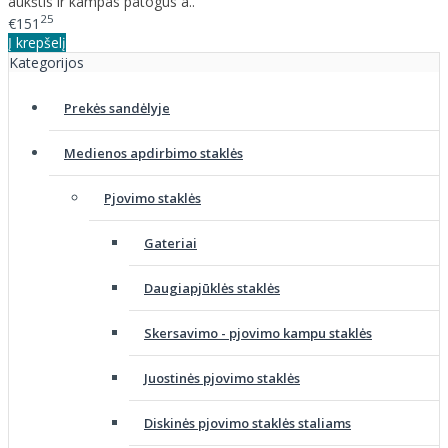
aukštis ir kampas patogus a..
25
€151
Į krepšelį
Kategorijos
Prekės sandėlyje
Medienos apdirbimo staklės
Pjovimo staklės
Gateriai
Daugiapjūklės staklės
Skersavimo - pjovimo kampu staklės
Juostinės pjovimo staklės
Diskinės pjovimo staklės staliams