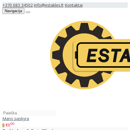
+370 683 34502
info@estakles.lt
Kontaktai
Navigacija
Mano paskyra
00
€0
0