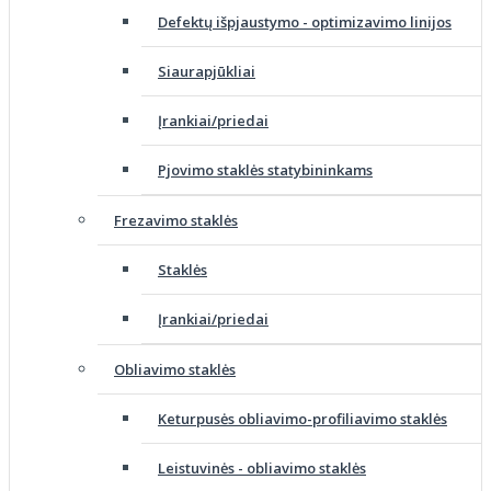
Defektų išpjaustymo - optimizavimo linijos
Siaurapjūkliai
Įrankiai/priedai
Pjovimo staklės statybininkams
Frezavimo staklės
Staklės
Įrankiai/priedai
Obliavimo staklės
Keturpusės obliavimo-profiliavimo staklės
Leistuvinės - obliavimo staklės