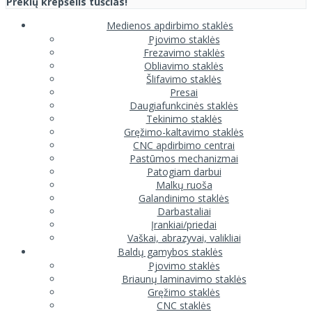
Prekių krepšelis tuščias!
Medienos apdirbimo staklės
Pjovimo staklės
Frezavimo staklės
Obliavimo staklės
Šlifavimo staklės
Presai
Daugiafunkcinės staklės
Tekinimo staklės
Gręžimo-kaltavimo staklės
CNC apdirbimo centrai
Pastūmos mechanizmai
Patogiam darbui
Malkų ruoša
Galandinimo staklės
Darbastaliai
Įrankiai/priedai
Vaškai, abrazyvai, valikliai
Baldų gamybos staklės
Pjovimo staklės
Briaunų laminavimo staklės
Gręžimo staklės
CNC staklės