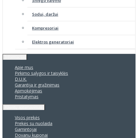
Sniego valymo
Sodui, daržui
Kompresoriai
Elektros generatoriai
Informacija
Apie mus
Pirkimo sąlygos ir taisyklės
D.U.K.
Garantija ir grąžinimas
Apmokėjimas
Pristatymas
Klientų aptarnavimas
Visos prekės
Prekės su nuolaida
Gamintojai
Dovanų kuponai