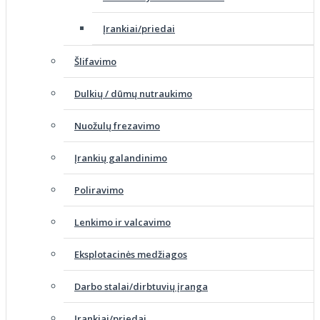
Įrankiai/priedai
Šlifavimo
Dulkių / dūmų nutraukimo
Nuožulų frezavimo
Įrankių galandinimo
Poliravimo
Lenkimo ir valcavimo
Eksplotacinės medžiagos
Darbo stalai/dirbtuvių įranga
Įrankiai/priedai