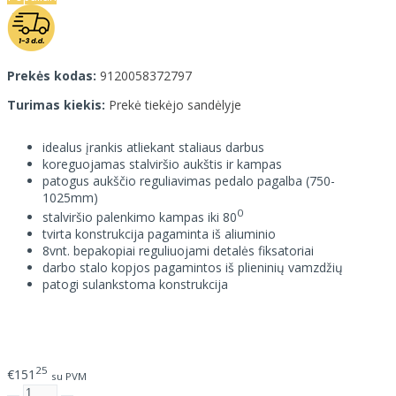
Prekės kodas:
9120058372797
Turimas kiekis:
Prekė tiekėjo sandėlyje
idealus įrankis atliekant staliaus darbus
koreguojamas stalviršio aukštis ir kampas
patogus aukščio reguliavimas pedalo pagalba (750-
1025mm)
0
stalviršio palenkimo kampas iki 80
tvirta konstrukcija pagaminta iš aliuminio
8vnt. bepakopiai reguliuojami detalės fiksatoriai
darbo stalo kopjos pagamintos iš plieninių vamzdžių
patogi sulankstoma konstrukcija
25
€151
su PVM