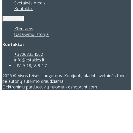
Svetainės medis
Kontaktai
Klientams
Klientams
Užsakymų istorija
Kontaktai
+37068334502
info@estakles.lt
I-IV: 9-18, V: 9-17
2026 © Visos teisės saugomos. Kopijuoti, platinti svetainės turinį
be autorių sutikimo draudžiama.
Elektroninių parduotuvių nuoma
-
eshoprent.com