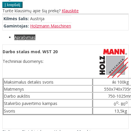
Turite klausimų apie šią prekę?
Klauskite
Kilmės šalis:
Austrija
Gamintojas:
Holzmann Maschinen
Aprašymas
Darbo stalas mod. WST 20
Techniniai duomenys:
Maksimalus detalės svoris
iki 100kg
Matmenys
550x740x73
Darbo aukštis
750-1025m
0
0
Stalviršio pavertimo kampas
0
- 80
Svoris
13,5kg