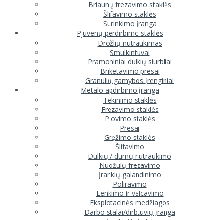
Briaunų frezavimo staklės
Šlifavimo staklės
Surinkimo įranga
Pjuvenų perdirbimo staklės
Drožlių nutraukimas
Smulkintuvai
Pramoniniai dulkių siurbliai
Briketavimo presai
Granulių gamybos įrenginiai
Metalo apdirbimo įranga
Tekinimo staklės
Frezavimo staklės
Pjovimo staklės
Presai
Gręžimo staklės
Šlifavimo
Dulkių / dūmų nutraukimo
Nuožulų frezavimo
Įrankių galandinimo
Poliravimo
Lenkimo ir valcavimo
Eksplotacinės medžiagos
Darbo stalai/dirbtuvių įranga