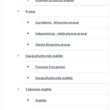
Diskinės šlifavimo staklės
Presai
Surinkimo - klijavimo presai
Vakuuminiai - mebraniniai presai
Skydo klijavimo presai
Daugiafunkcinės staklės
Pjovimo-frezavimo
Daugiafunkcinės staklės
Tekinimo staklės
Staklės