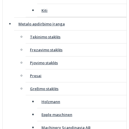
Kiti
Metalo apdirbimo įranga
Tekinimo staklės
Frezavimo staklės
Pjovimo staklės
Presai
Gręžimo staklės
Holzmann
Epple maschinen
Machinery Scandinavia AB