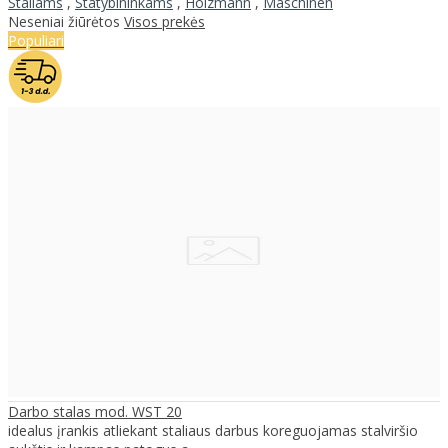
Staliams
,
Statybininkams
,
Holzmann
,
Maschinen
Neseniai žiūrėtos
Visos prekės
Populiari
Darbo stalas mod. WST 20
idealus įrankis atliekant staliaus darbus koreguojamas stalviršio