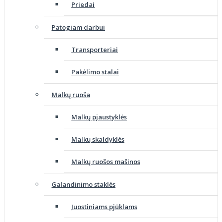
Priedai
Patogiam darbui
Transporteriai
Pakėlimo stalai
Malkų ruoša
Malkų pjaustyklės
Malkų skaldyklės
Malkų ruošos mašinos
Galandinimo staklės
Juostiniams pjūklams