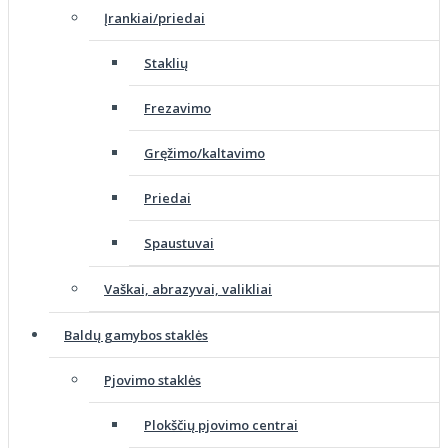
Įrankiai/priedai
Staklių
Frezavimo
Gręžimo/kaltavimo
Priedai
Spaustuvai
Vaškai, abrazyvai, valikliai
Baldų gamybos staklės
Pjovimo staklės
Plokščių pjovimo centrai