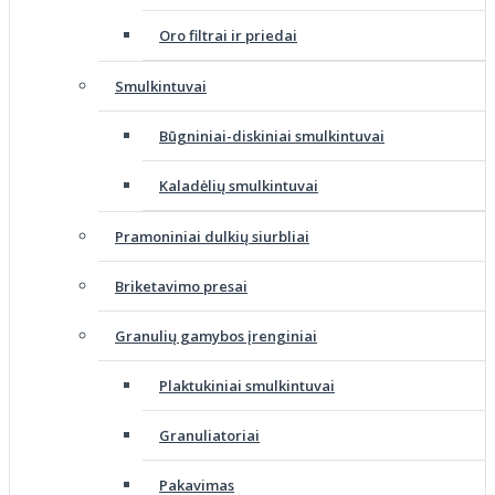
Oro filtrai ir priedai
Smulkintuvai
Būgniniai-diskiniai smulkintuvai
Kaladėlių smulkintuvai
Pramoniniai dulkių siurbliai
Briketavimo presai
Granulių gamybos įrenginiai
Plaktukiniai smulkintuvai
Granuliatoriai
Pakavimas