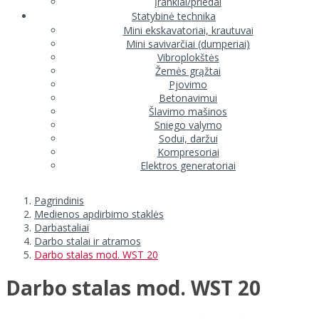
Įrankiai/priedai
Statybinė technika
Mini ekskavatoriai, krautuvai
Mini savivarčiai (dumperiai)
Vibroplokštės
Žemės grąžtai
Pjovimo
Betonavimui
Šlavimo mašinos
Sniego valymo
Sodui, daržui
Kompresoriai
Elektros generatoriai
Pagrindinis
Medienos apdirbimo staklės
Darbastaliai
Darbo stalai ir atramos
Darbo stalas mod. WST 20
Darbo stalas mod. WST 20