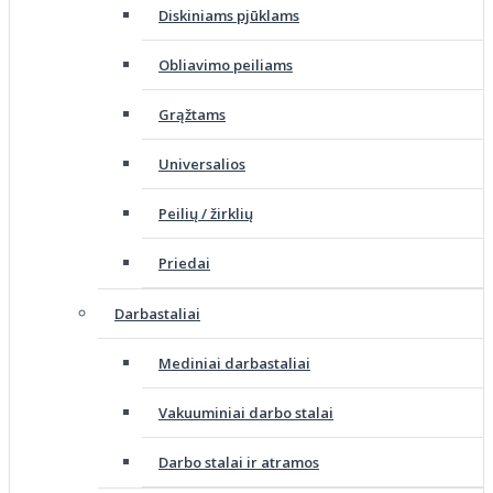
Diskiniams pjūklams
Obliavimo peiliams
Grąžtams
Universalios
Peilių / žirklių
Priedai
Darbastaliai
Mediniai darbastaliai
Vakuuminiai darbo stalai
Darbo stalai ir atramos