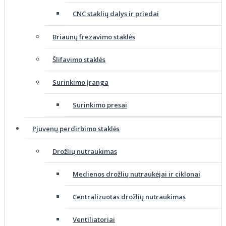
CNC staklių dalys ir priedai
Briaunų frezavimo staklės
Šlifavimo staklės
Surinkimo įranga
Surinkimo presai
Pjuvenų perdirbimo staklės
Drožlių nutraukimas
Medienos drožlių nutraukėjai ir ciklonai
Centralizuotas drožlių nutraukimas
Ventiliatoriai