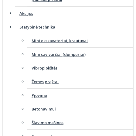
Akcijos
Statybinė technika
Mini ekskavatoriai, krautuvai
Mini savivarčiai (dumperiai)
Vibroplokštės
Žemės grąžtai
Pjovimo
Betonavimui
Šlavimo mašinos