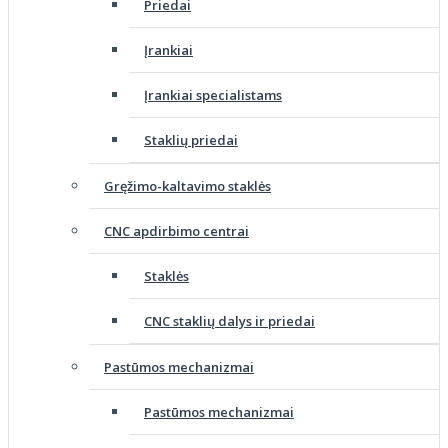
Priedai
Įrankiai
Įrankiai specialistams
Staklių priedai
Gręžimo-kaltavimo staklės
CNC apdirbimo centrai
Staklės
CNC staklių dalys ir priedai
Pastūmos mechanizmai
Pastūmos mechanizmai