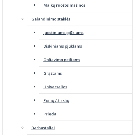
Malkų ruošos mašinos
Galandinimo staklės
Juostiniams pjūklams
Diskiniams pjūklams
Obliavimo peiliams
Grąžtams
Universalios
Peilių / žirklių
Priedai
Darbastaliai