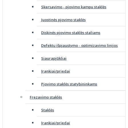
Skersavimo - pjovimo kampu staklės
Juostinės pjovimo staklės
Diskinės pjovimo staklės staliams
Defektų išpjaustymo - optimizavimo linijos
Siaurapjūkliai
Įrankiai/priedai
Pjovimo staklės statybininkams
Frezavimo staklės
Staklės
Įrankiai/priedai