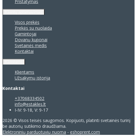
Pristatymas
Klientų aptarnavimas
Visos prekės
Prekės su nuolaida
Gamintojai
Dovanų kuponai
Svetainės medis
Kontaktai
Klientams
Klientams
Užsakymų istorija
Kontaktai
+37068334502
info@estakles.lt
I-IV: 9-18, V: 9-17
2026 © Visos teisės saugomos. Kopijuoti, platinti svetainės turinį
be autorių sutikimo draudžiama.
Elektroninių parduotuvių nuoma
-
eshoprent.com