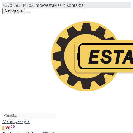
+370 683 34502
info@estakles.lt
Kontaktai
Navigacija
Mano paskyra
00
€0
0