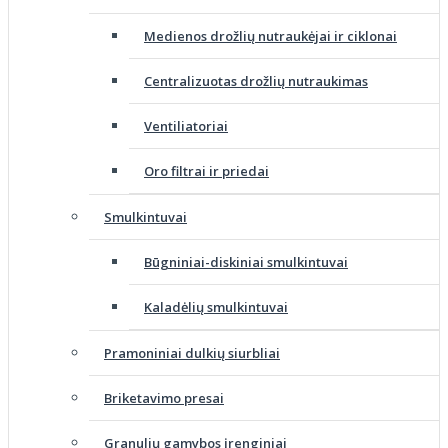
Medienos drožlių nutraukėjai ir ciklonai
Centralizuotas drožlių nutraukimas
Ventiliatoriai
Oro filtrai ir priedai
Smulkintuvai
Būgniniai-diskiniai smulkintuvai
Kaladėlių smulkintuvai
Pramoniniai dulkių siurbliai
Briketavimo presai
Granulių gamybos įrenginiai