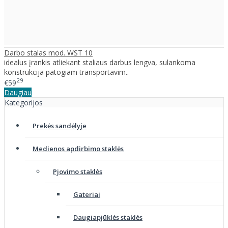
Darbo stalas mod. WST 10
idealus įrankis atliekant staliaus darbus lengva, sulankoma
konstrukcija patogiam transportavim..
29
€59
Daugiau
Kategorijos
Prekės sandėlyje
Medienos apdirbimo staklės
Pjovimo staklės
Gateriai
Daugiapjūklės staklės