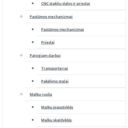
CNC staklių dalys ir priedai
Pastūmos mechanizmai
Pastūmos mechanizmai
Priedai
Patogiam darbui
Transporteriai
Pakėlimo stalai
Malkų ruoša
Malkų pjaustyklės
Malkų skaldyklės