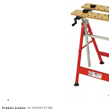
Prekės kodas:
9120058372780