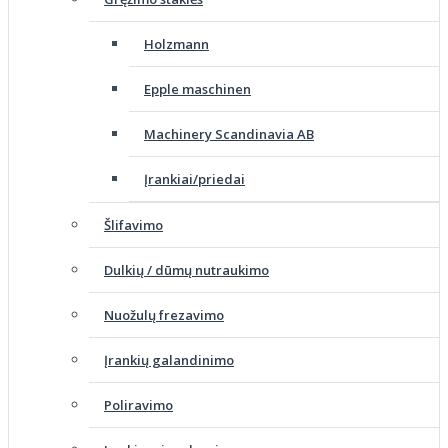
Holzmann
Epple maschinen
Machinery Scandinavia AB
Įrankiai/priedai
Šlifavimo
Dulkių / dūmų nutraukimo
Nuožulų frezavimo
Įrankių galandinimo
Poliravimo