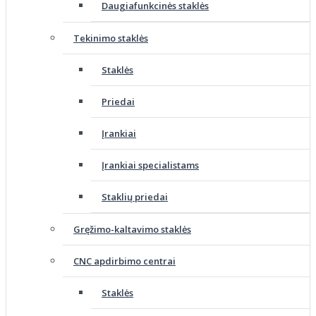
Daugiafunkcinės staklės
Tekinimo staklės
Staklės
Priedai
Įrankiai
Įrankiai specialistams
Staklių priedai
Gręžimo-kaltavimo staklės
CNC apdirbimo centrai
Staklės