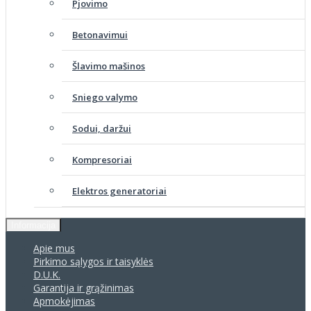
Pjovimo
Betonavimui
Šlavimo mašinos
Sniego valymo
Sodui, daržui
Kompresoriai
Elektros generatoriai
Informacija
Apie mus
Pirkimo sąlygos ir taisyklės
D.U.K.
Garantija ir grąžinimas
Apmokėjimas