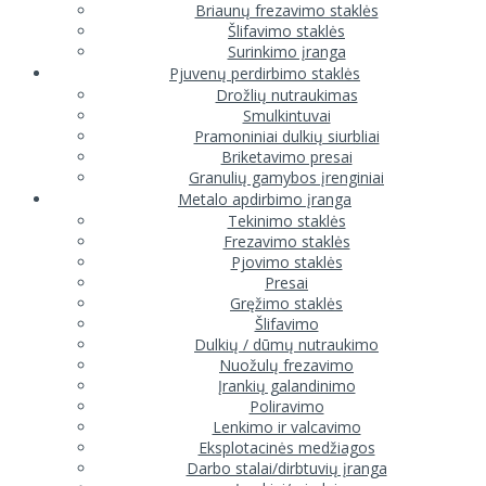
Briaunų frezavimo staklės
Šlifavimo staklės
Surinkimo įranga
Pjuvenų perdirbimo staklės
Drožlių nutraukimas
Smulkintuvai
Pramoniniai dulkių siurbliai
Briketavimo presai
Granulių gamybos įrenginiai
Metalo apdirbimo įranga
Tekinimo staklės
Frezavimo staklės
Pjovimo staklės
Presai
Gręžimo staklės
Šlifavimo
Dulkių / dūmų nutraukimo
Nuožulų frezavimo
Įrankių galandinimo
Poliravimo
Lenkimo ir valcavimo
Eksplotacinės medžiagos
Darbo stalai/dirbtuvių įranga