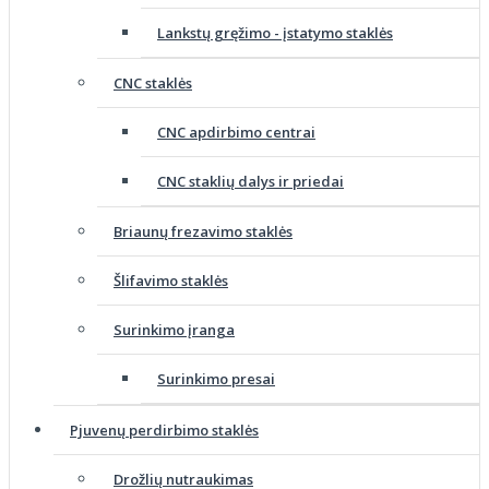
Lankstų gręžimo - įstatymo staklės
CNC staklės
CNC apdirbimo centrai
CNC staklių dalys ir priedai
Briaunų frezavimo staklės
Šlifavimo staklės
Surinkimo įranga
Surinkimo presai
Pjuvenų perdirbimo staklės
Drožlių nutraukimas