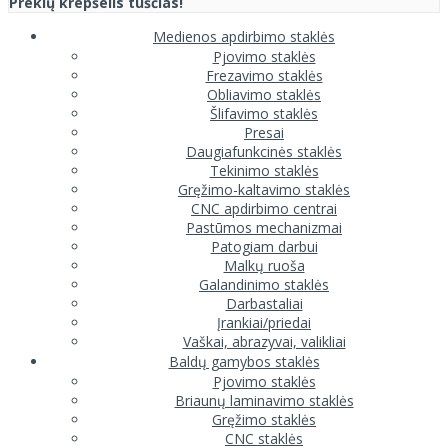
Prekių krepšelis tuščias!
Medienos apdirbimo staklės
Pjovimo staklės
Frezavimo staklės
Obliavimo staklės
Šlifavimo staklės
Presai
Daugiafunkcinės staklės
Tekinimo staklės
Gręžimo-kaltavimo staklės
CNC apdirbimo centrai
Pastūmos mechanizmai
Patogiam darbui
Malkų ruoša
Galandinimo staklės
Darbastaliai
Įrankiai/priedai
Vaškai, abrazyvai, valikliai
Baldų gamybos staklės
Pjovimo staklės
Briaunų laminavimo staklės
Gręžimo staklės
CNC staklės