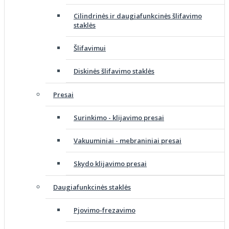
Cilindrinės ir daugiafunkcinės šlifavimo
staklės
Šlifavimui
Diskinės šlifavimo staklės
Presai
Surinkimo - klijavimo presai
Vakuuminiai - mebraniniai presai
Skydo klijavimo presai
Daugiafunkcinės staklės
Pjovimo-frezavimo