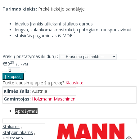
Turimas kiekis:
Prekė tiekėjo sandėlyje
idealus įrankis atliekant staliaus darbus
lengva, sulankoma konstrukcija patogiam transportavimui
stalviršis pagamintas iš MDF
Prekių pristatymas iki durų :
29
€59
su PVM
Turite klausimų apie šią prekę?
Klauskite
Kilmės šalis:
Austrija
Gamintojas:
Holzmann Maschinen
Aprašymas
Staliams
,
Statybininkams
,
Holzmann
,