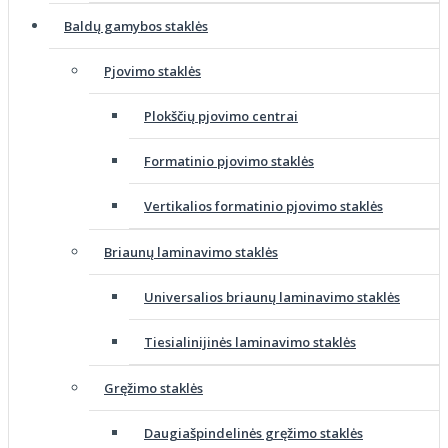
Baldų gamybos staklės
Pjovimo staklės
Plokščių pjovimo centrai
Formatinio pjovimo staklės
Vertikalios formatinio pjovimo staklės
Briaunų laminavimo staklės
Universalios briaunų laminavimo staklės
Tiesialinijinės laminavimo staklės
Gręžimo staklės
Daugiašpindelinės gręžimo staklės