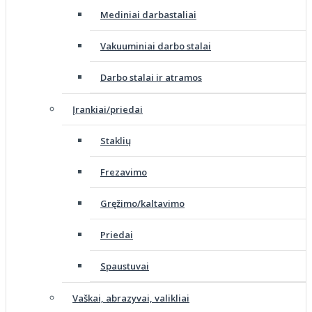
Mediniai darbastaliai
Vakuuminiai darbo stalai
Darbo stalai ir atramos
Įrankiai/priedai
Staklių
Frezavimo
Gręžimo/kaltavimo
Priedai
Spaustuvai
Vaškai, abrazyvai, valikliai