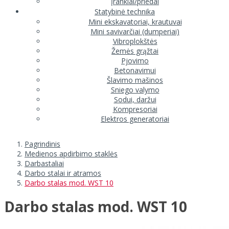
Įrankiai/priedai
Statybinė technika
Mini ekskavatoriai, krautuvai
Mini savivarčiai (dumperiai)
Vibroplokštės
Žemės grąžtai
Pjovimo
Betonavimui
Šlavimo mašinos
Sniego valymo
Sodui, daržui
Kompresoriai
Elektros generatoriai
Pagrindinis
Medienos apdirbimo staklės
Darbastaliai
Darbo stalai ir atramos
Darbo stalas mod. WST 10
Darbo stalas mod. WST 10