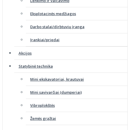
Lenkimo ir valcavimo
Eksplotacinės medžiagos
Darbo stalai/dirbtuvių įranga
Įrankiai/priedai
Akcijos
Statybinė technika
Mini ekskavatoriai, krautuvai
Mini savivarčiai (dumperiai)
Vibroplokštės
Žemės grąžtai