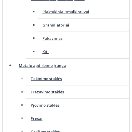
Plaktukiniai smulkintuvai
Granuliatoriai
Pakavimas
Kiti
Metalo apdirbimo įranga
Tekinimo staklės
Frezavimo staklės
Pjovimo staklės
Presai
Gręžimo staklės