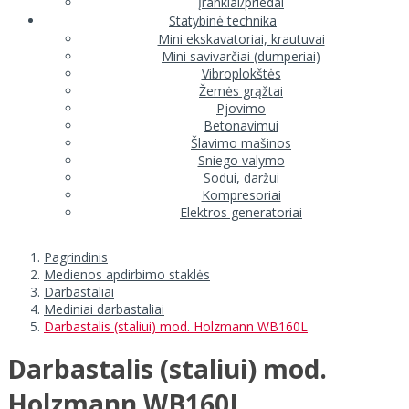
Įrankiai/priedai
Statybinė technika
Mini ekskavatoriai, krautuvai
Mini savivarčiai (dumperiai)
Vibroplokštės
Žemės grąžtai
Pjovimo
Betonavimui
Šlavimo mašinos
Sniego valymo
Sodui, daržui
Kompresoriai
Elektros generatoriai
Pagrindinis
Medienos apdirbimo staklės
Darbastaliai
Mediniai darbastaliai
Darbastalis (staliui) mod. Holzmann WB160L
Darbastalis (staliui) mod.
Holzmann WB160L