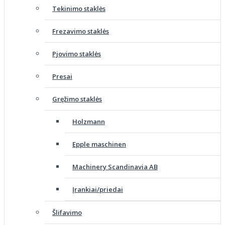
Tekinimo staklės
Frezavimo staklės
Pjovimo staklės
Presai
Gręžimo staklės
Holzmann
Epple maschinen
Machinery Scandinavia AB
Įrankiai/priedai
Šlifavimo