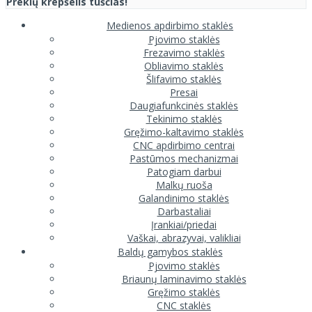
Prekių krepšelis tuščias!
Medienos apdirbimo staklės
Pjovimo staklės
Frezavimo staklės
Obliavimo staklės
Šlifavimo staklės
Presai
Daugiafunkcinės staklės
Tekinimo staklės
Gręžimo-kaltavimo staklės
CNC apdirbimo centrai
Pastūmos mechanizmai
Patogiam darbui
Malkų ruoša
Galandinimo staklės
Darbastaliai
Įrankiai/priedai
Vaškai, abrazyvai, valikliai
Baldų gamybos staklės
Pjovimo staklės
Briaunų laminavimo staklės
Gręžimo staklės
CNC staklės