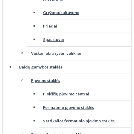
Gręžimo/kaltavimo
Priedai
Spaustuvai
Vaškai, abrazyvai, valikliai
Baldų gamybos staklės
Pjovimo staklės
Plokščių pjovimo centrai
Formatinio pjovimo staklės
Vertikalios formatinio pjovimo staklės