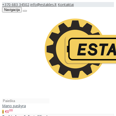
+370 683 34502
info@estakles.lt
Kontaktai
Navigacija
Mano paskyra
00
€0
0