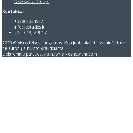
Užsakymų istorija
Kontaktai
+37068334502
info@estakles.lt
I-IV: 9-18, V: 9-17
2026 © Visos teisės saugomos. Kopijuoti, platinti svetainės turinį
be autorių sutikimo draudžiama.
Elektroninių parduotuvių nuoma
-
eshoprent.com