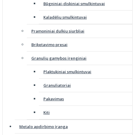
Būgniniai-diskiniai smulkintuvai
Kaladėlių smulkintuvai
Pramoniniai dulkių siurbliai
Briketavimo presai
Granulių gamybos įrenginiai
Plaktukiniai smulkintuvai
Granuliatoriai
Pakavimas
Kiti
Metalo apdirbimo įranga