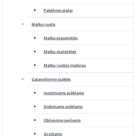
Pakėlimo stalai
Malkų ruoša
Malkų pjaustyklės
Malkų skaldyklės
Malkų ruošos mašinos
Galandinimo staklės
Juostiniams pjūklams
Diskiniams pjūklams
Obliavimo peiliams
Grąžtams