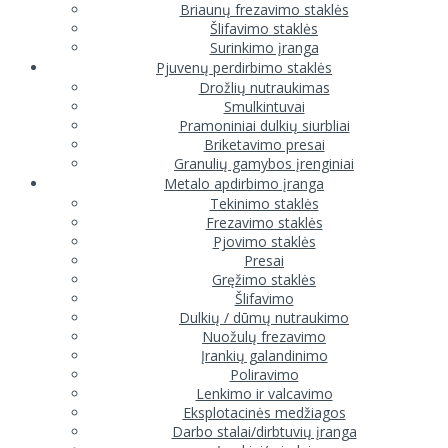
Briaunų frezavimo staklės
Šlifavimo staklės
Surinkimo įranga
Pjuvenų perdirbimo staklės
Drožlių nutraukimas
Smulkintuvai
Pramoniniai dulkių siurbliai
Briketavimo presai
Granulių gamybos įrenginiai
Metalo apdirbimo įranga
Tekinimo staklės
Frezavimo staklės
Pjovimo staklės
Presai
Gręžimo staklės
Šlifavimo
Dulkių / dūmų nutraukimo
Nuožulų frezavimo
Įrankių galandinimo
Poliravimo
Lenkimo ir valcavimo
Eksplotacinės medžiagos
Darbo stalai/dirbtuvių įranga