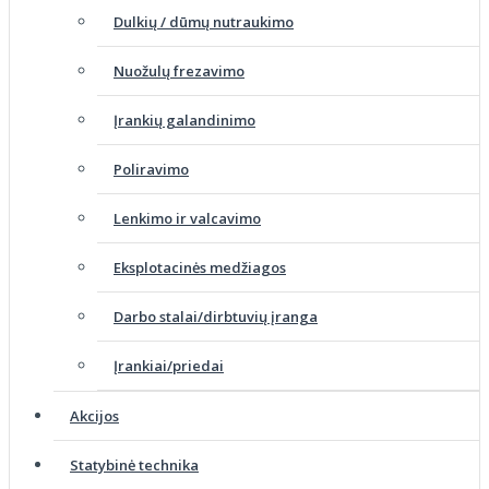
Dulkių / dūmų nutraukimo
Nuožulų frezavimo
Įrankių galandinimo
Poliravimo
Lenkimo ir valcavimo
Eksplotacinės medžiagos
Darbo stalai/dirbtuvių įranga
Įrankiai/priedai
Akcijos
Statybinė technika