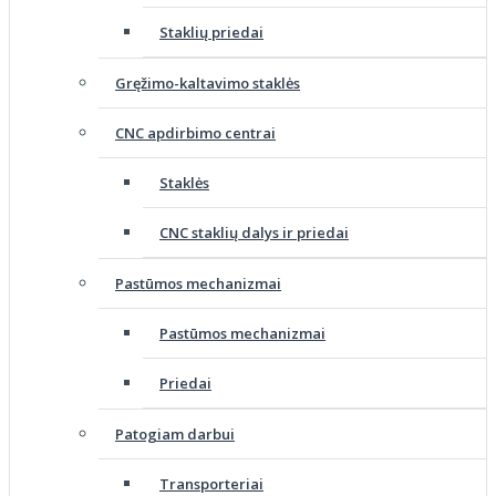
Staklių priedai
Gręžimo-kaltavimo staklės
CNC apdirbimo centrai
Staklės
CNC staklių dalys ir priedai
Pastūmos mechanizmai
Pastūmos mechanizmai
Priedai
Patogiam darbui
Transporteriai