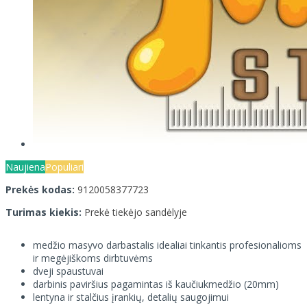
Naujiena
Populiari
Prekės kodas:
9120058377723
Turimas kiekis:
Prekė tiekėjo sandėlyje
medžio masyvo darbastalis idealiai tinkantis profesionalioms
ir megėjiškoms dirbtuvėms
dveji spaustuvai
darbinis paviršius pagamintas iš kaučiukmedžio (20mm)
lentyna ir stalčius įrankių, detalių saugojimui