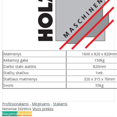
Matmenys
1600 x 820 x 820m
Keliamoji galia
150kg
Darbo stalo aukštis
820mm
Stalčių skaičius
1vnt.
Stalčiaus matmenys
320 x 315 x 70mm
Svoris
55kg
Profesionalams
,
Mėgėjams
,
Staliams
Neseniai žiūrėtos
Visos prekės
Naujiena
Populiari