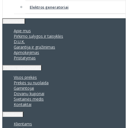
Elektros generatoriai
Informacija
Apie mus
Pirkimo sąlygos ir taisyklės
D.U.K.
Garantija ir grąžinimas
Apmokėjimas
Pristatymas
Klientų aptarnavimas
Visos prekės
Prekės su nuolaida
Gamintojai
Dovanų kuponai
Svetainės medis
Kontaktai
Klientams
Klientams