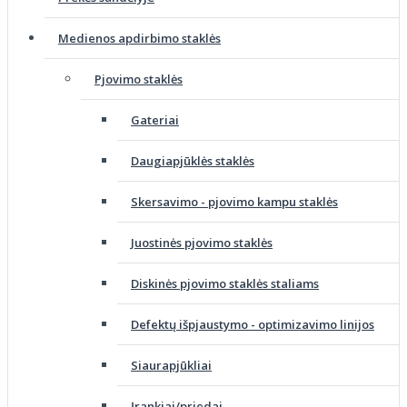
Medienos apdirbimo staklės
Pjovimo staklės
Gateriai
Daugiapjūklės staklės
Skersavimo - pjovimo kampu staklės
Juostinės pjovimo staklės
Diskinės pjovimo staklės staliams
Defektų išpjaustymo - optimizavimo linijos
Siaurapjūkliai
Įrankiai/priedai