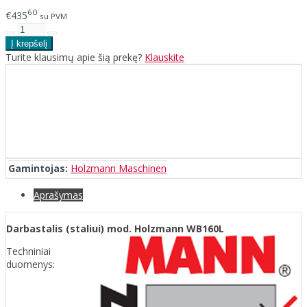
60
€435
su PVM
Turite klausimų apie šią prekę?
Klauskite
Gamintojas:
Holzmann Maschinen
Aprašymas
Darbastalis (staliui) mod. Holzmann WB160L
Techniniai
duomenys: