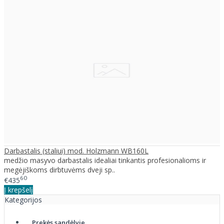
Darbastalis (staliui) mod. Holzmann WB160L
medžio masyvo darbastalis idealiai tinkantis profesionalioms ir
megėjiškoms dirbtuvėms dveji sp..
60
€435
Į krepšelį
Kategorijos
Prekės sandėlyje