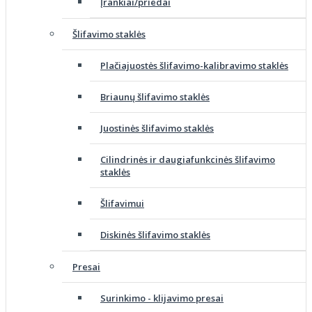
Įrankiai/priedai
Šlifavimo staklės
Plačiajuostės šlifavimo-kalibravimo staklės
Briaunų šlifavimo staklės
Juostinės šlifavimo staklės
Cilindrinės ir daugiafunkcinės šlifavimo
staklės
Šlifavimui
Diskinės šlifavimo staklės
Presai
Surinkimo - klijavimo presai