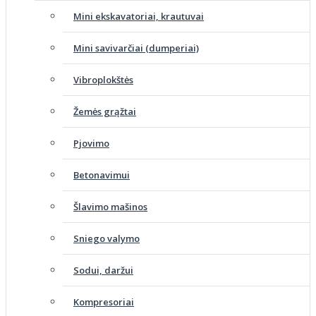
Mini ekskavatoriai, krautuvai
Mini savivarčiai (dumperiai)
Vibroplokštės
Žemės grąžtai
Pjovimo
Betonavimui
Šlavimo mašinos
Sniego valymo
Sodui, daržui
Kompresoriai