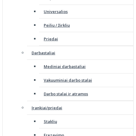
Universalios
Peilių / žirklių
Priedai
Darbastaliai
Mediniai darbastaliai
Vakuuminiai darbo stalai
Darbo stalai ir atramos
Įrankiai/priedai
Staklių
Frezavimo