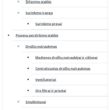
Šlifavimo staklės
Surinkimo įranga
Surinkimo presai
Pjuvenų perdirbimo staklės
Drožlių nutraukimas
Medienos drožlių nutraukėjai ir ciklonai
Centralizuotas drožlių nutraukimas
Ventiliatoriai
Oro filtrai ir priedai
Smulkintuvai