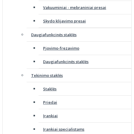
Vakuuminiai - mebraniniai presai
Skydo klijavimo presai
Daugiafunkcinės staklės
Pjovimo-frezavimo
Daugiafunkcinės staklės
Tekinimo staklės
Staklės
Priedai
Įrankiai
Įrankiai specialistams