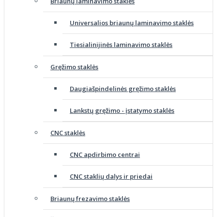
Briaunų laminavimo staklės
Universalios briaunų laminavimo staklės
Tiesialinijinės laminavimo staklės
Gręžimo staklės
Daugiašpindelinės gręžimo staklės
Lankstų gręžimo - įstatymo staklės
CNC staklės
CNC apdirbimo centrai
CNC staklių dalys ir priedai
Briaunų frezavimo staklės