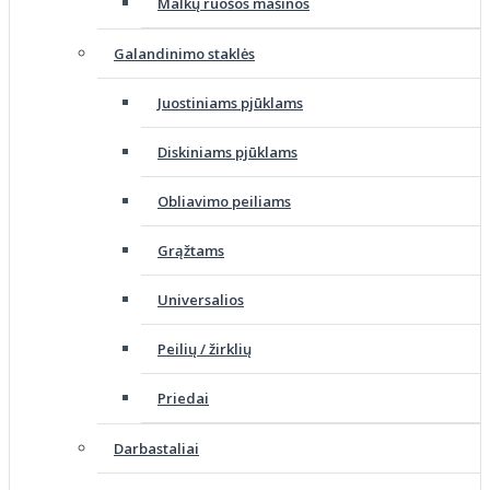
Malkų ruošos mašinos
Galandinimo staklės
Juostiniams pjūklams
Diskiniams pjūklams
Obliavimo peiliams
Grąžtams
Universalios
Peilių / žirklių
Priedai
Darbastaliai