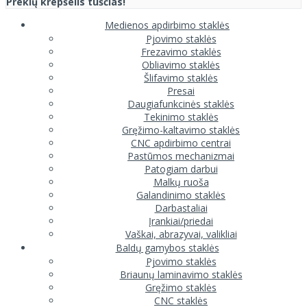
Prekių krepšelis tuščias!
Medienos apdirbimo staklės
Pjovimo staklės
Frezavimo staklės
Obliavimo staklės
Šlifavimo staklės
Presai
Daugiafunkcinės staklės
Tekinimo staklės
Gręžimo-kaltavimo staklės
CNC apdirbimo centrai
Pastūmos mechanizmai
Patogiam darbui
Malkų ruoša
Galandinimo staklės
Darbastaliai
Įrankiai/priedai
Vaškai, abrazyvai, valikliai
Baldų gamybos staklės
Pjovimo staklės
Briaunų laminavimo staklės
Gręžimo staklės
CNC staklės