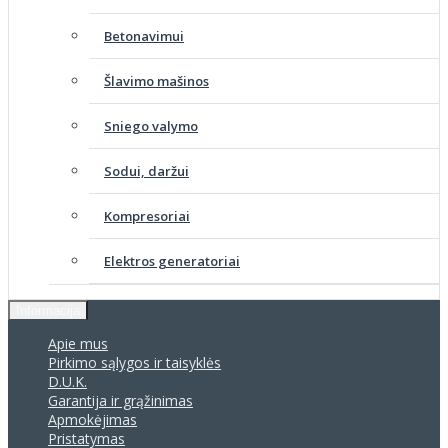
Betonavimui
Šlavimo mašinos
Sniego valymo
Sodui, daržui
Kompresoriai
Elektros generatoriai
Informacija
Apie mus
Pirkimo sąlygos ir taisyklės
D.U.K.
Garantija ir grąžinimas
Apmokėjimas
Pristatymas