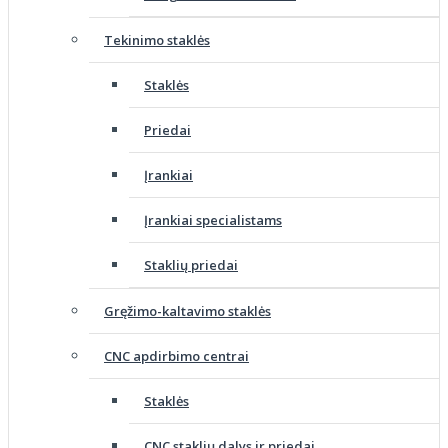
Tekinimo staklės
Staklės
Priedai
Įrankiai
Įrankiai specialistams
Staklių priedai
Gręžimo-kaltavimo staklės
CNC apdirbimo centrai
Staklės
CNC staklių dalys ir priedai