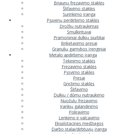
Briaunų frezavimo staklės
Šlifavimo staklės
Surinkimo įranga
Pjuvenų perdirbimo staklės
Drožlių nutraukimas
Smulkintuvai
Pramoniniai dulkių siurbliai
Briketavimo presai
Granulių gamybos įrenginiai
Metalo apdirbimo įranga
Tekinimo staklės
Frezavimo staklės
Pjovimo staklės
Presai
Gręžimo staklės
Šlifavimo
Dulkių / dūmų nutraukimo
Nuožulų frezavimo
Įrankių galandinimo
Poliravimo
Lenkimo ir valcavimo
Eksplotacinės medžiagos
Darbo stalai/dirbtuvių įranga