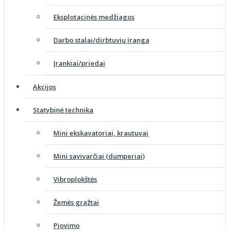
Eksplotacinės medžiagos
Darbo stalai/dirbtuvių įranga
Įrankiai/priedai
Akcijos
Statybinė technika
Mini ekskavatoriai, krautuvai
Mini savivarčiai (dumperiai)
Vibroplokštės
Žemės grąžtai
Pjovimo