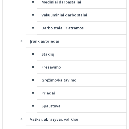
Mediniai darbastaliai
Vakuuminiai darbo stalai
Darbo stalai ir atramos
Įrankiai/priedai
Staklių
Frezavimo
Gręžimo/kaltavimo
Priedai
Spaustuvai
Vaškai, abrazyvai, valikliai