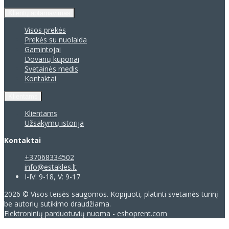
Klientų aptarnavimas
Visos prekės
Prekės su nuolaida
Gamintojai
Dovanų kuponai
Svetainės medis
Kontaktai
Klientams
Klientams
Užsakymų istorija
Kontaktai
+37068334502
info@estakles.lt
I-IV: 9-18, V: 9-17
2026 © Visos teisės saugomos. Kopijuoti, platinti svetainės turinį
be autorių sutikimo draudžiama.
Elektroninių parduotuvių nuoma
-
eshoprent.com