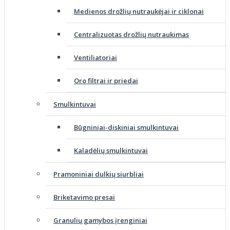
Medienos drožlių nutraukėjai ir ciklonai
Centralizuotas drožlių nutraukimas
Ventiliatoriai
Oro filtrai ir priedai
Smulkintuvai
Būgniniai-diskiniai smulkintuvai
Kaladėlių smulkintuvai
Pramoniniai dulkių siurbliai
Briketavimo presai
Granulių gamybos įrenginiai