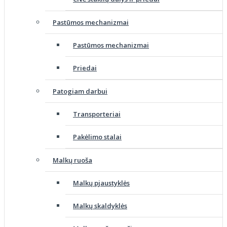
Pastūmos mechanizmai
Pastūmos mechanizmai
Priedai
Patogiam darbui
Transporteriai
Pakėlimo stalai
Malkų ruoša
Malkų pjaustyklės
Malkų skaldyklės