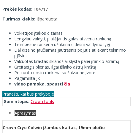
Prekės kodas:
104717
Turimas kiekis:
Išparduota
Vokietijos įtakos dizainas
Lengviau valdyti, platėjantis galas atsveria rankeną
Trumpesnė rankena užtikrina didesnį valdymo lygį
Dėl dizaino jaučiamas jautresnis pojūtis atliekant tekinimo
pjūvius
Valcuotas kraštas sklandžiai slysta palei įrankio atramą
Greitaeigis plienas, ilgai išlaiko aštrų kraštą
Poliruoto uosio rankena su žalvarine įvore
Pagaminta JK
video pamoka, spausti
čia
Pranešti, kai bus prekyboje
Gamintojas:
Crown tools
Aprašymas
Crown Cryo Colwin įžambus kaltas, 19mm pločio