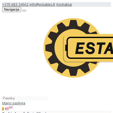
+370 683 34502
info@estakles.lt
Kontaktai
Navigacija
Mano paskyra
00
€0
0