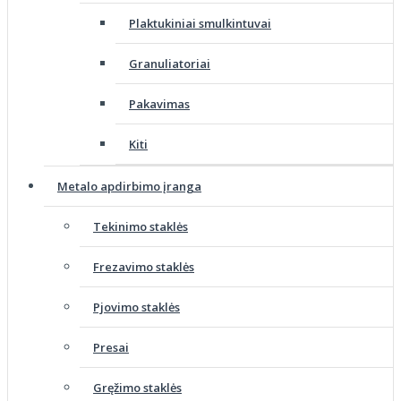
Plaktukiniai smulkintuvai
Granuliatoriai
Pakavimas
Kiti
Metalo apdirbimo įranga
Tekinimo staklės
Frezavimo staklės
Pjovimo staklės
Presai
Gręžimo staklės