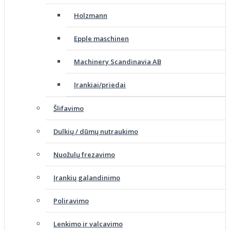
Holzmann
Epple maschinen
Machinery Scandinavia AB
Įrankiai/priedai
Šlifavimo
Dulkių / dūmų nutraukimo
Nuožulų frezavimo
Įrankių galandinimo
Poliravimo
Lenkimo ir valcavimo