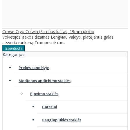
Crown Cryo Colwin įžambus kaltas, 19mm pločio
Vokietijos įtakos dizainas Lengviau valdyti, platėjantis galas
atsveria rankeną Trumpesnė ran..
Kategorijos
Prekės sandėlyje
Medienos apdirbimo staklės
Pjovimo staklės
Gateriai
Daugiapjūklės staklės