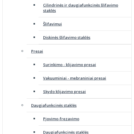
Cilindrinės ir daugiafunkcinės šlifavimo
staklės
Šlifavimui
Diskinės šlifavimo staklės
Presai
Surinkimo - klijavimo presai
Vakuuminiai - mebraniniai presai
Skydo klijavimo presai
Daugiafunkcinės staklės
Pjovimo-frezavimo
Daugiafunkcinės staklės