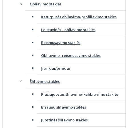
Obliavimo staklės
Keturpusės obliavimo-profiliavimo staklės
Leistuvinės - obliavimo staklės
Reismusavimo staklės
Obliavimo- reismusavimo staklės
Įrankiai/priedai
Šlifavimo staklės
Plačiajuostės šlifavimo-kalibravimo staklės
Briaunų šlifavimo staklės
Juostinės šlifavimo staklės