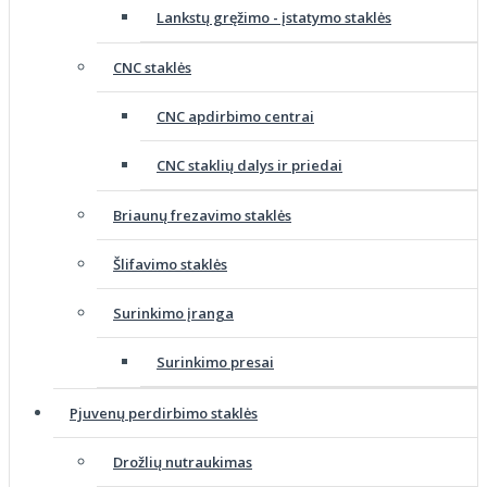
Lankstų gręžimo - įstatymo staklės
CNC staklės
CNC apdirbimo centrai
CNC staklių dalys ir priedai
Briaunų frezavimo staklės
Šlifavimo staklės
Surinkimo įranga
Surinkimo presai
Pjuvenų perdirbimo staklės
Drožlių nutraukimas