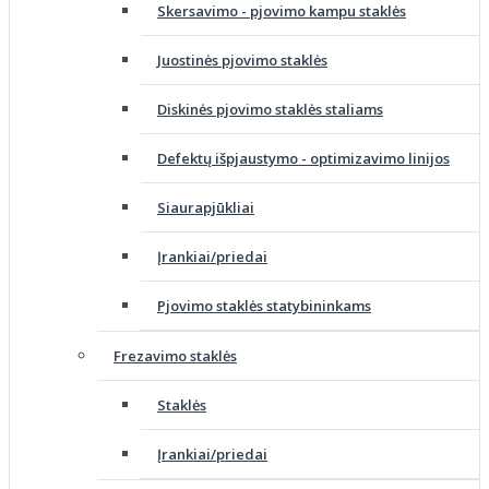
Skersavimo - pjovimo kampu staklės
Juostinės pjovimo staklės
Diskinės pjovimo staklės staliams
Defektų išpjaustymo - optimizavimo linijos
Siaurapjūkliai
Įrankiai/priedai
Pjovimo staklės statybininkams
Frezavimo staklės
Staklės
Įrankiai/priedai