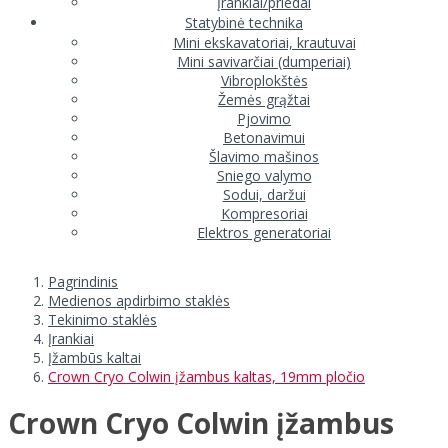
Įrankiai/priedai
Statybinė technika
Mini ekskavatoriai, krautuvai
Mini savivarčiai (dumperiai)
Vibroplokštės
Žemės grąžtai
Pjovimo
Betonavimui
Šlavimo mašinos
Sniego valymo
Sodui, daržui
Kompresoriai
Elektros generatoriai
Pagrindinis
Medienos apdirbimo staklės
Tekinimo staklės
Įrankiai
Įžambūs kaltai
Crown Cryo Colwin įžambus kaltas, 19mm pločio
Crown Cryo Colwin įžambus