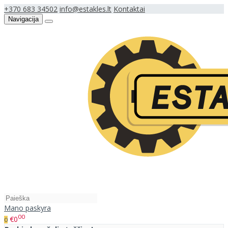
+370 683 34502
info@estakles.lt
Kontaktai
Navigacija
Mano paskyra
00
€0
0