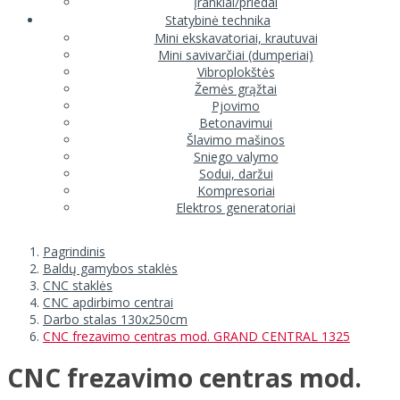
Įrankiai/priedai
Statybinė technika
Mini ekskavatoriai, krautuvai
Mini savivarčiai (dumperiai)
Vibroplokštės
Žemės grąžtai
Pjovimo
Betonavimui
Šlavimo mašinos
Sniego valymo
Sodui, daržui
Kompresoriai
Elektros generatoriai
Pagrindinis
Baldų gamybos staklės
CNC staklės
CNC apdirbimo centrai
Darbo stalas 130x250cm
CNC frezavimo centras mod. GRAND CENTRAL 1325
CNC frezavimo centras mod.