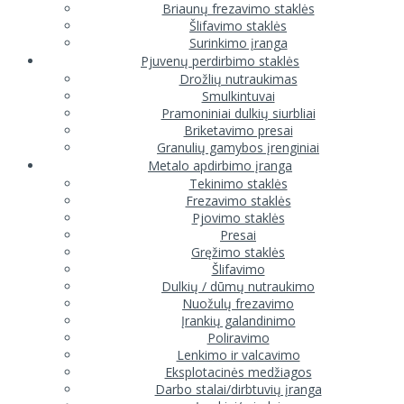
Briaunų frezavimo staklės
Šlifavimo staklės
Surinkimo įranga
Pjuvenų perdirbimo staklės
Drožlių nutraukimas
Smulkintuvai
Pramoniniai dulkių siurbliai
Briketavimo presai
Granulių gamybos įrenginiai
Metalo apdirbimo įranga
Tekinimo staklės
Frezavimo staklės
Pjovimo staklės
Presai
Gręžimo staklės
Šlifavimo
Dulkių / dūmų nutraukimo
Nuožulų frezavimo
Įrankių galandinimo
Poliravimo
Lenkimo ir valcavimo
Eksplotacinės medžiagos
Darbo stalai/dirbtuvių įranga