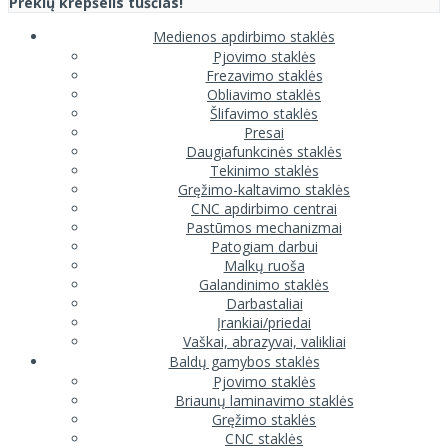
Prekių krepšelis tuščias!
Medienos apdirbimo staklės
Pjovimo staklės
Frezavimo staklės
Obliavimo staklės
Šlifavimo staklės
Presai
Daugiafunkcinės staklės
Tekinimo staklės
Gręžimo-kaltavimo staklės
CNC apdirbimo centrai
Pastūmos mechanizmai
Patogiam darbui
Malkų ruoša
Galandinimo staklės
Darbastaliai
Įrankiai/priedai
Vaškai, abrazyvai, valikliai
Baldų gamybos staklės
Pjovimo staklės
Briaunų laminavimo staklės
Gręžimo staklės
CNC staklės