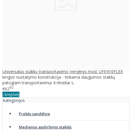
Universalus staklių transportavimo įrenginys mod. UFE410FLEX
lengvo nustatymo konstrukcija - tinkama daugumos staklių
patogiam transportavimui 4 ritnėliai s..
92
€62
Į krepšelį
Kategorijos
Prekės sandėlyje
Medienos apdirbimo staklės