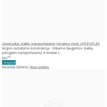
Universalus staklių transportavimo įrenginys mod. UFE410FLEX
lengvo nustatymo konstrukcija - tinkama daugumos staklių
patogiam transportavimui 4 ritnėliai s..
92
€62
Į krepšelį
Neseniai žiūrėtos
Visos prekės