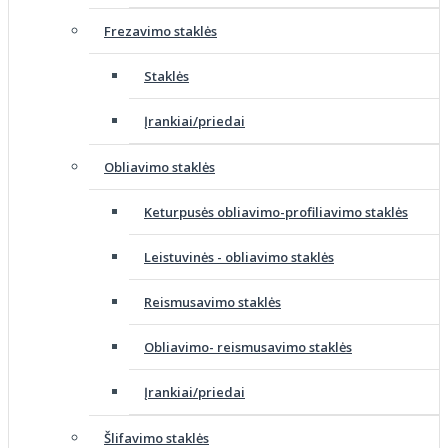
Frezavimo staklės
Staklės
Įrankiai/priedai
Obliavimo staklės
Keturpusės obliavimo-profiliavimo staklės
Leistuvinės - obliavimo staklės
Reismusavimo staklės
Obliavimo- reismusavimo staklės
Įrankiai/priedai
Šlifavimo staklės