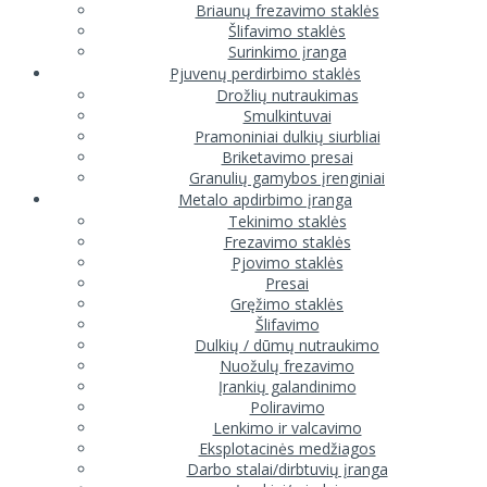
Briaunų frezavimo staklės
Šlifavimo staklės
Surinkimo įranga
Pjuvenų perdirbimo staklės
Drožlių nutraukimas
Smulkintuvai
Pramoniniai dulkių siurbliai
Briketavimo presai
Granulių gamybos įrenginiai
Metalo apdirbimo įranga
Tekinimo staklės
Frezavimo staklės
Pjovimo staklės
Presai
Gręžimo staklės
Šlifavimo
Dulkių / dūmų nutraukimo
Nuožulų frezavimo
Įrankių galandinimo
Poliravimo
Lenkimo ir valcavimo
Eksplotacinės medžiagos
Darbo stalai/dirbtuvių įranga