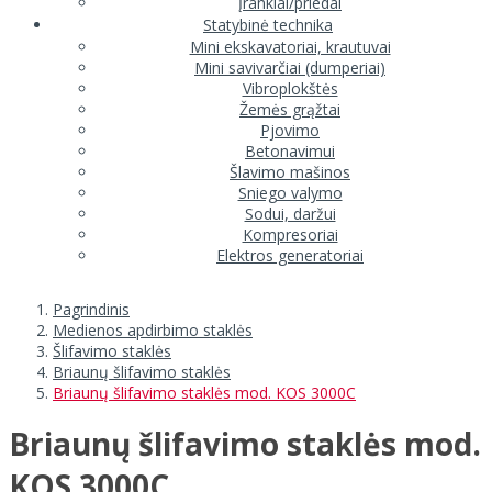
Įrankiai/priedai
Statybinė technika
Mini ekskavatoriai, krautuvai
Mini savivarčiai (dumperiai)
Vibroplokštės
Žemės grąžtai
Pjovimo
Betonavimui
Šlavimo mašinos
Sniego valymo
Sodui, daržui
Kompresoriai
Elektros generatoriai
Pagrindinis
Medienos apdirbimo staklės
Šlifavimo staklės
Briaunų šlifavimo staklės
Briaunų šlifavimo staklės mod. KOS 3000C
Briaunų šlifavimo staklės mod.
KOS 3000C