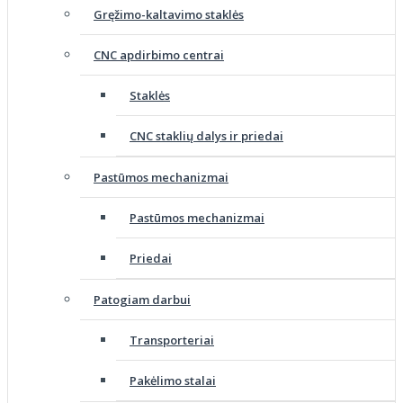
Gręžimo-kaltavimo staklės
CNC apdirbimo centrai
Staklės
CNC staklių dalys ir priedai
Pastūmos mechanizmai
Pastūmos mechanizmai
Priedai
Patogiam darbui
Transporteriai
Pakėlimo stalai