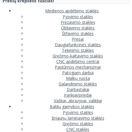
Prekių krepšelis tuščias!
Medienos apdirbimo staklės
Pjovimo staklės
Frezavimo staklės
Obliavimo staklės
Šlifavimo staklės
Presai
Daugiafunkcinės staklės
Tekinimo staklės
Gręžimo-kaltavimo staklės
CNC apdirbimo centrai
Pastūmos mechanizmai
Patogiam darbui
Malkų ruoša
Galandinimo staklės
Darbastaliai
Įrankiai/priedai
Vaškai, abrazyvai, valikliai
Baldų gamybos staklės
Pjovimo staklės
Briaunų laminavimo staklės
Gręžimo staklės
CNC staklės