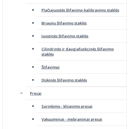
Plačiajuostės šlifavimo-kalibravimo staklės
Briaunų šlifavimo staklės
Juostinės šlifavimo staklės
Cilindrinės ir daugiafunkcinės šlifavimo
staklės
Šlifavimui
Diskinės šlifavimo staklės
Presai
Surinkimo - klijavimo presai
Vakuuminiai - mebraniniai presai