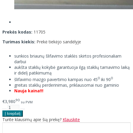
Prekės kodas:
11705
Turimas kiekis:
Prekė tiekėjo sandėlyje
sunkios briaunų šlifavimo staklės skirtos profesionaliam
darbui
aukšta staklių kokybė garantuoja ilgą staklių tarnavimo laiką
ir didelį patikimumą
0
0
šlifavimo mazgo pavertimo kampas nuo 45
iki 90
greitas staklių perderinimas, priklausomai nuo gaminio
Nauja kaina!!!
90
€3,980
su PVM
Turite klausimų apie šią prekę?
Klauskite