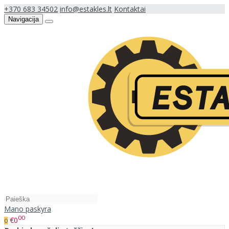
+370 683 34502
info@estakles.lt
Kontaktai
Navigacija
Mano paskyra
00
€0
0