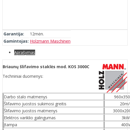
Garantija:
12mėn.
Gamintojas:
Holzmann Maschinen
Aprašymas
Briaunų šlifavimo staklės mod. KOS 3000C
Techniniai duomenys:
Darbo stalo matmenys
960x35
Šlifavimo juostos sukimosi greitis
20m/
Šlifavimo juostos matmenys
3000x2
Elektros variklio galingumas
3kW
Įtampa
400