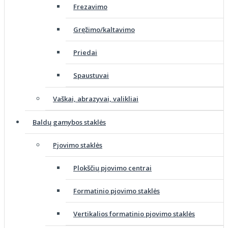
Frezavimo
Gręžimo/kaltavimo
Priedai
Spaustuvai
Vaškai, abrazyvai, valikliai
Baldų gamybos staklės
Pjovimo staklės
Plokščių pjovimo centrai
Formatinio pjovimo staklės
Vertikalios formatinio pjovimo staklės