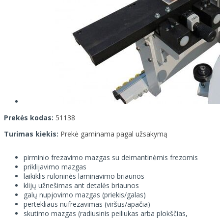
Prekės kodas:
51138
Turimas kiekis:
Prekė gaminama pagal užsakymą
pirminio frezavimo mazgas su deimantinėmis frezomis
priklijavimo mazgas
laikiklis ruloninės laminavimo briaunos
klijų užnešimas ant detalės briaunos
galų nupjovimo mazgas (priekis/galas)
pertekliaus nufrezavimas (viršus/apačia)
skutimo mazgas (radiusinis peiliukas arba plokščias,