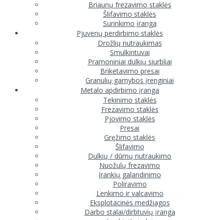
Briaunų frezavimo staklės
Šlifavimo staklės
Surinkimo įranga
Pjuvenų perdirbimo staklės
Drožlių nutraukimas
Smulkintuvai
Pramoniniai dulkių siurbliai
Briketavimo presai
Granulių gamybos įrenginiai
Metalo apdirbimo įranga
Tekinimo staklės
Frezavimo staklės
Pjovimo staklės
Presai
Gręžimo staklės
Šlifavimo
Dulkių / dūmų nutraukimo
Nuožulų frezavimo
Įrankių galandinimo
Poliravimo
Lenkimo ir valcavimo
Eksplotacinės medžiagos
Darbo stalai/dirbtuvių įranga