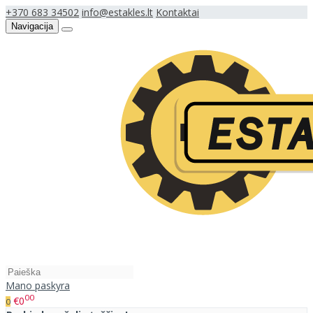
+370 683 34502
info@estakles.lt
Kontaktai
Navigacija
Mano paskyra
00
€0
0