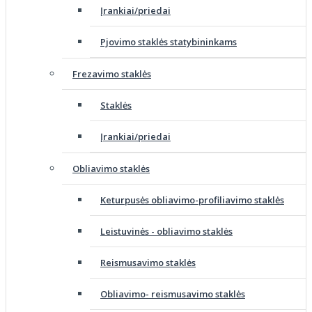
Įrankiai/priedai
Pjovimo staklės statybininkams
Frezavimo staklės
Staklės
Įrankiai/priedai
Obliavimo staklės
Keturpusės obliavimo-profiliavimo staklės
Leistuvinės - obliavimo staklės
Reismusavimo staklės
Obliavimo- reismusavimo staklės