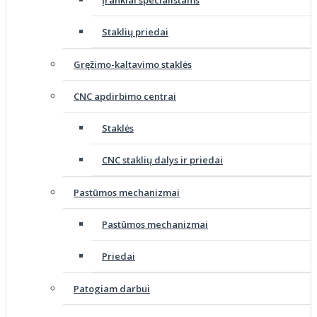
Staklių priedai
Gręžimo-kaltavimo staklės
CNC apdirbimo centrai
Staklės
CNC staklių dalys ir priedai
Pastūmos mechanizmai
Pastūmos mechanizmai
Priedai
Patogiam darbui