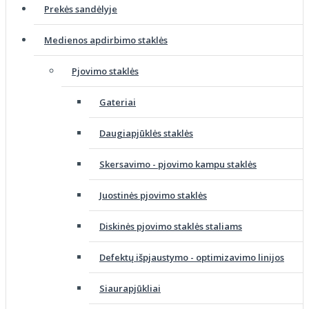
Prekės sandėlyje
Medienos apdirbimo staklės
Pjovimo staklės
Gateriai
Daugiapjūklės staklės
Skersavimo - pjovimo kampu staklės
Juostinės pjovimo staklės
Diskinės pjovimo staklės staliams
Defektų išpjaustymo - optimizavimo linijos
Siaurapjūkliai