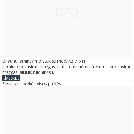
Briaunų laminavimo staklės mod. KZM 6TF
pirminio frezavimo mazgas su deimantinėmis frezomis priklijavimo
mazgas laikiklis ruloninės l..
Klauskite
Susijusios prekės
Visos prekės