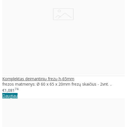
Komplektas deimantinių frezų h-65mm
frezos matmenys: Ø 60 x 65 x 20mm frezų skaičius - 2vnt. ..
74
€1,081
Daugiau