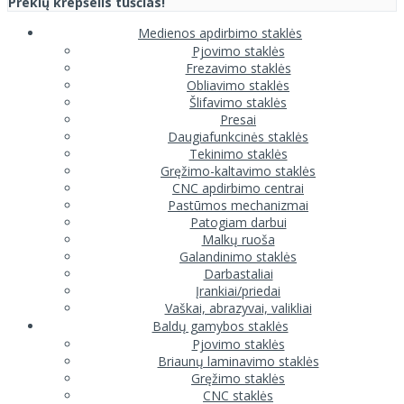
Prekių krepšelis tuščias!
Medienos apdirbimo staklės
Pjovimo staklės
Frezavimo staklės
Obliavimo staklės
Šlifavimo staklės
Presai
Daugiafunkcinės staklės
Tekinimo staklės
Gręžimo-kaltavimo staklės
CNC apdirbimo centrai
Pastūmos mechanizmai
Patogiam darbui
Malkų ruoša
Galandinimo staklės
Darbastaliai
Įrankiai/priedai
Vaškai, abrazyvai, valikliai
Baldų gamybos staklės
Pjovimo staklės
Briaunų laminavimo staklės
Gręžimo staklės
CNC staklės