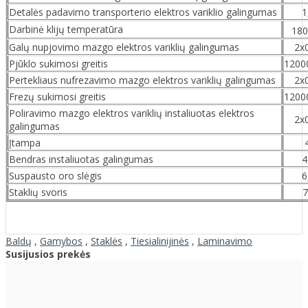
Detalės padavimo transporterio elektros variklio galingumas
1
Darbinė klijų temperatūra
180
Galų nupjovimo mazgo elektros variklių galingumas
2x
Pjūklo sukimosi greitis
1200
Pertekliaus nufrezavimo mazgo elektros variklių galingumas
2x
Frezų sukimosi greitis
1200
Poliravimo mazgo elektros variklių instaliuotas elektros
2x
galingumas
Įtampa
Bendras instaliuotas galingumas
4
Suspausto oro slėgis
6
Staklių svoris
7
Baldų
,
Gamybos
,
Staklės
,
Tiesialinijinės
,
Laminavimo
Susijusios prekės