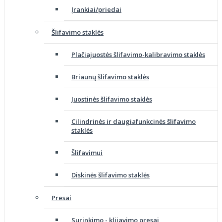
Įrankiai/priedai
Šlifavimo staklės
Plačiajuostės šlifavimo-kalibravimo staklės
Briaunų šlifavimo staklės
Juostinės šlifavimo staklės
Cilindrinės ir daugiafunkcinės šlifavimo
staklės
Šlifavimui
Diskinės šlifavimo staklės
Presai
Surinkimo - klijavimo presai