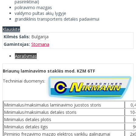
pasirinktinai)
poliravimo mazgas
valdymo pultas akių lygyje
grandiklinis transporteris detalės padavimui
Klauskite
Kilmės šalis:
Bulgarija
Gamintojas:
Stomana
Aprašymas
Briaunų laminavimo staklės mod. KZM 6TF
Techniniai duomenys:
Minimalus/maksimalus laminavimo juostos storis
0,
Minimalus/maksimalus detalės storis
10
Minimalus detalės plotis
Minimalus detalės ilgis
Pirminio frezavimo mazgo elektros variklių galingumai
2x