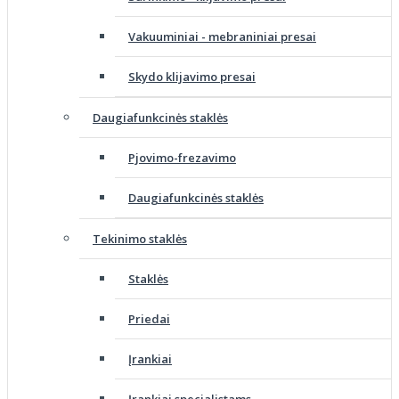
Vakuuminiai - mebraniniai presai
Skydo klijavimo presai
Daugiafunkcinės staklės
Pjovimo-frezavimo
Daugiafunkcinės staklės
Tekinimo staklės
Staklės
Priedai
Įrankiai
Įrankiai specialistams