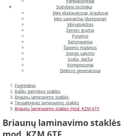
Įrankiai/priedai
Statybinė technika
Mini ekskavatoriai, krautuvai
Mini savivarčiai (dumperiai)
Vibroplokštės
Žemės grąžtai
Pjovimo
Betonavimui
Šlavimo mašinos
Sniego valymo
Sodui, daržui
Kompresoriai
Elektros generatoriai
Pagrindinis
Baldų gamybos staklės
Briaunų laminavimo staklės
Tiesialinijinės laminavimo staklės
Briaunų laminavimo staklės mod. KZM 6TF
Briaunų laminavimo staklės
mod. KZM 6TF