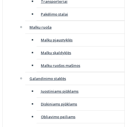
Transporteriai
Pakėlimo stalai
Malkų ruoša
Malkų pjaustyklės
Malkų skaldyklės
Malkų ruošos mašinos
Galandinimo staklės
Juostiniams pjūklams
Diskiniams pjūklams
Obliavimo peiliams