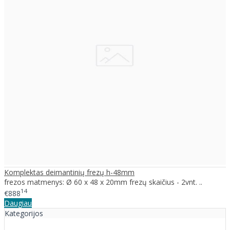
Komplektas deimantinių frezų h-48mm
frezos matmenys: Ø 60 x 48 x 20mm frezų skaičius - 2vnt. ..
14
€888
Daugiau
Kategorijos