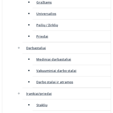
Grąžtams
Universalios
Peilių / žirklių
Priedai
Darbastaliai
Mediniai darbastaliai
Vakuuminiai darbo stalai
Darbo stalai ir atramos
Įrankiai/priedai
Staklių