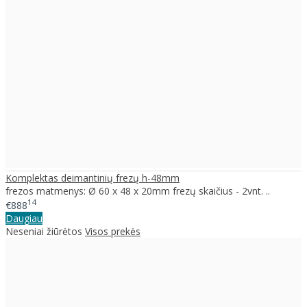
Komplektas deimantinių frezų h-48mm
frezos matmenys: Ø 60 x 48 x 20mm frezų skaičius - 2vnt. ..
14
€888
Daugiau
Neseniai žiūrėtos
Visos prekės