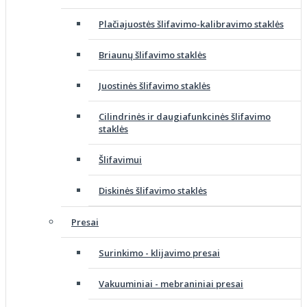
Plačiajuostės šlifavimo-kalibravimo staklės
Briaunų šlifavimo staklės
Juostinės šlifavimo staklės
Cilindrinės ir daugiafunkcinės šlifavimo
staklės
Šlifavimui
Diskinės šlifavimo staklės
Presai
Surinkimo - klijavimo presai
Vakuuminiai - mebraniniai presai