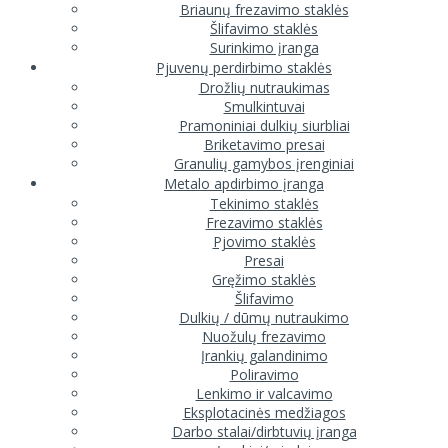
Briaunų frezavimo staklės
Šlifavimo staklės
Surinkimo įranga
Pjuvenų perdirbimo staklės
Drožlių nutraukimas
Smulkintuvai
Pramoniniai dulkių siurbliai
Briketavimo presai
Granulių gamybos įrenginiai
Metalo apdirbimo įranga
Tekinimo staklės
Frezavimo staklės
Pjovimo staklės
Presai
Gręžimo staklės
Šlifavimo
Dulkių / dūmų nutraukimo
Nuožulų frezavimo
Įrankių galandinimo
Poliravimo
Lenkimo ir valcavimo
Eksplotacinės medžiagos
Darbo stalai/dirbtuvių įranga