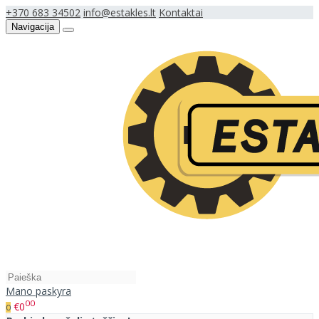
+370 683 34502
info@estakles.lt
Kontaktai
Navigacija
Mano paskyra
00
€0
0