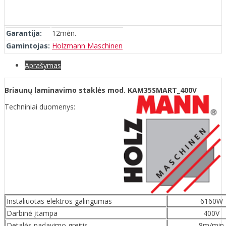
Garantija:
12mėn.
Gamintojas:
Holzmann Maschinen
Aprašymas
Briaunų laminavimo staklės mod. KAM35SMART_400V
Techniniai duomenys:
Instaliuotas elektros galingumas
6160W
Darbinė įtampa
400V
Detalės padavimo greitis
8m/min