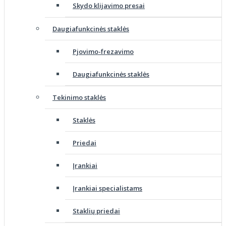
Skydo klijavimo presai
Daugiafunkcinės staklės
Pjovimo-frezavimo
Daugiafunkcinės staklės
Tekinimo staklės
Staklės
Priedai
Įrankiai
Įrankiai specialistams
Staklių priedai