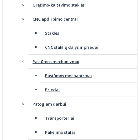
Gręžimo-kaltavimo staklės
CNC apdirbimo centrai
Staklės
CNC staklių dalys ir priedai
Pastūmos mechanizmai
Pastūmos mechanizmai
Priedai
Patogiam darbui
Transporteriai
Pakėlimo stalai