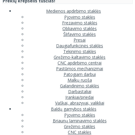
Prekių krepšelis tuščias!
Medienos apdirbimo staklės
Pjovimo staklės
Frezavimo staklės
Obliavimo staklės
Šlifavimo staklės
Presai
Daugiafunkcinės staklės
Tekinimo staklės
Gręžimo-kaltavimo staklės
CNC apdirbimo centrai
Pastūmos mechanizmai
Patogiam darbui
Malkų ruoša
Galandinimo staklės
Darbastaliai
Įrankiai/priedai
Vaškai, abrazyvai, valikliai
Baldų gamybos staklės
Pjovimo staklės
Briaunų laminavimo staklės
Gręžimo staklės
CNC staklės