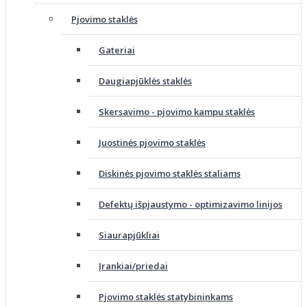
Pjovimo staklės
Gateriai
Daugiapjūklės staklės
Skersavimo - pjovimo kampu staklės
Juostinės pjovimo staklės
Diskinės pjovimo staklės staliams
Defektų išpjaustymo - optimizavimo linijos
Siaurapjūkliai
Įrankiai/priedai
Pjovimo staklės statybininkams