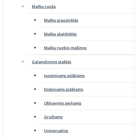
Malkų ruoša
Malkų pjaustyklės
Malkų skaldyklės
Malkų ruošos mašinos
Galandinimo staklės
Juostiniams pjūklams
Diskiniams pjūklams
Obliavimo peiliams
Grąžtams
Universalios