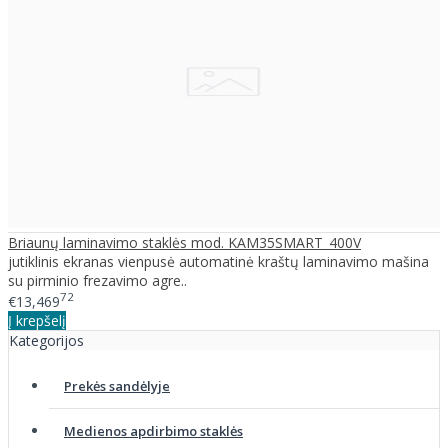
Briaunų laminavimo staklės mod. KAM35SMART_400V
jutiklinis ekranas vienpusė automatinė kraštų laminavimo mašina
su pirminio frezavimo agre..
72
€13,469
Į krepšelį
Kategorijos
Prekės sandėlyje
Medienos apdirbimo staklės