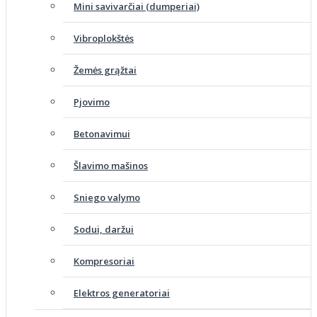
Mini savivarčiai (dumperiai)
Vibroplokštės
Žemės grąžtai
Pjovimo
Betonavimui
Šlavimo mašinos
Sniego valymo
Sodui, daržui
Kompresoriai
Elektros generatoriai