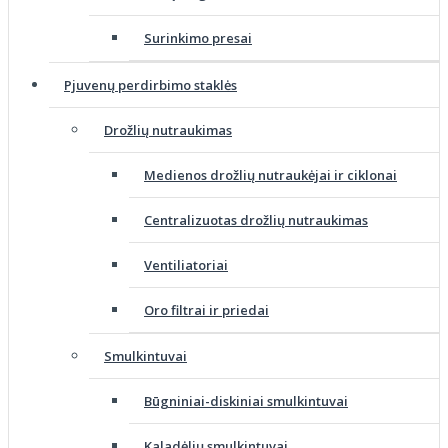
Surinkimo presai
Pjuvenų perdirbimo staklės
Drožlių nutraukimas
Medienos drožlių nutraukėjai ir ciklonai
Centralizuotas drožlių nutraukimas
Ventiliatoriai
Oro filtrai ir priedai
Smulkintuvai
Būgniniai-diskiniai smulkintuvai
Kaladėlių smulkintuvai