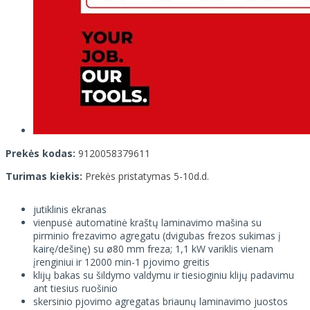
Prekės kodas:
9120058379611
Turimas kiekis:
Prekės pristatymas 5-10d.d.
jutiklinis ekranas
vienpusė automatinė kraštų laminavimo mašina su
pirminio frezavimo agregatu (dvigubas frezos sukimas į
kairę/dešinę) su ø80 mm freza; 1,1 kW variklis vienam
įrenginiui ir 12000 min-1 pjovimo greitis
klijų bakas su šildymo valdymu ir tiesioginiu klijų padavimu
ant tiesius ruošinio
skersinio pjovimo agregatas briaunų laminavimo juostos