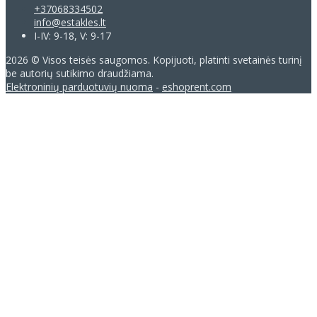
+37068334502
info@estakles.lt
I-IV: 9-18, V: 9-17
2026 © Visos teisės saugomos. Kopijuoti, platinti svetainės turinį
be autorių sutikimo draudžiama.
Elektroninių parduotuvių nuoma
-
eshoprent.com