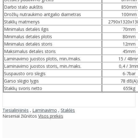
Darbo stalo aukštis
850mm
Drožlių nutraukimo antgalio diametras
100mm
Staklių matmenys
2790x1320x1
Minimalus detalės ilgis
70mm
Minimalus detalės plotis
80mm
Minimalus detalės storis
12mm
Maksimalus detalės storis
45mm
Laminavimo juostos plotis, min./maks.
15 / 48m
Laminavimo juostos storis, min./maks.
0,4 / 3m
Suspausto oro slėgis
6-7bar
Garso slėgio lygis
78 dB(A)
Staklių svoris netto
655kg
Tiesialinijinės
,
Laminavimo
,
Staklės
Neseniai žiūrėtos
Visos prekės