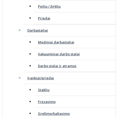
Peilių / žirklių
Priedai
Darbastaliai
Mediniai darbastaliai
Vakuuminiai darbo stalai
Darbo stalai ir atramos
Įrankiai/priedai
Staklių
Frezavimo
Gręžimo/kaltavimo