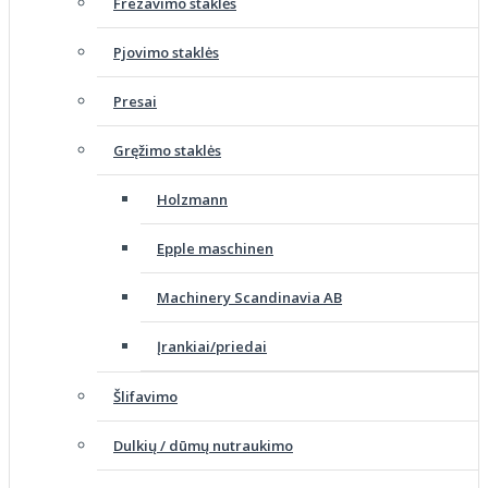
Frezavimo staklės
Pjovimo staklės
Presai
Gręžimo staklės
Holzmann
Epple maschinen
Machinery Scandinavia AB
Įrankiai/priedai
Šlifavimo
Dulkių / dūmų nutraukimo