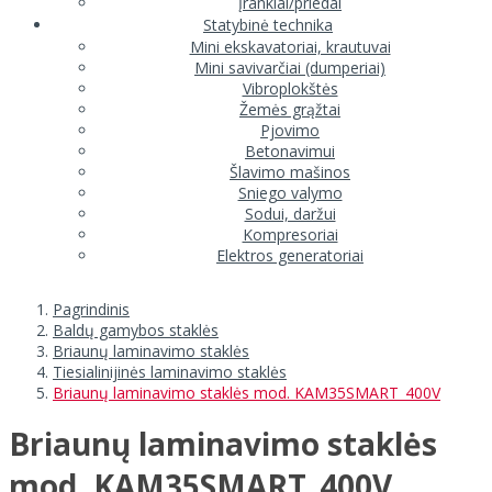
Įrankiai/priedai
Statybinė technika
Mini ekskavatoriai, krautuvai
Mini savivarčiai (dumperiai)
Vibroplokštės
Žemės grąžtai
Pjovimo
Betonavimui
Šlavimo mašinos
Sniego valymo
Sodui, daržui
Kompresoriai
Elektros generatoriai
Pagrindinis
Baldų gamybos staklės
Briaunų laminavimo staklės
Tiesialinijinės laminavimo staklės
Briaunų laminavimo staklės mod. KAM35SMART_400V
Briaunų laminavimo staklės
mod. KAM35SMART_400V