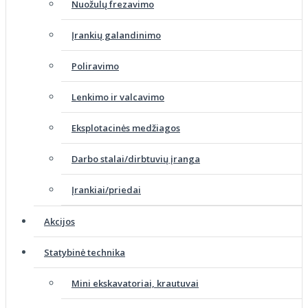
Nuožulų frezavimo
Įrankių galandinimo
Poliravimo
Lenkimo ir valcavimo
Eksplotacinės medžiagos
Darbo stalai/dirbtuvių įranga
Įrankiai/priedai
Akcijos
Statybinė technika
Mini ekskavatoriai, krautuvai