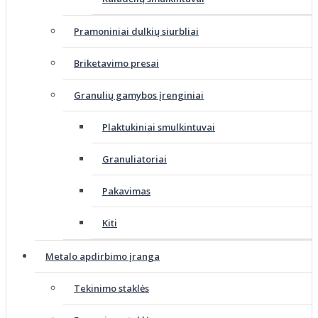
Pramoniniai dulkių siurbliai
Briketavimo presai
Granulių gamybos įrenginiai
Plaktukiniai smulkintuvai
Granuliatoriai
Pakavimas
Kiti
Metalo apdirbimo įranga
Tekinimo staklės