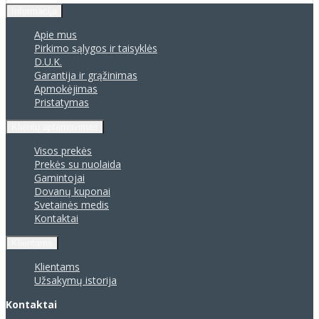
Informacija
Apie mus
Pirkimo sąlygos ir taisyklės
D.U.K.
Garantija ir grąžinimas
Apmokėjimas
Pristatymas
Klientų aptarnavimas
Visos prekės
Prekės su nuolaida
Gamintojai
Dovanų kuponai
Svetainės medis
Kontaktai
Klientams
Klientams
Užsakymų istorija
Kontaktai