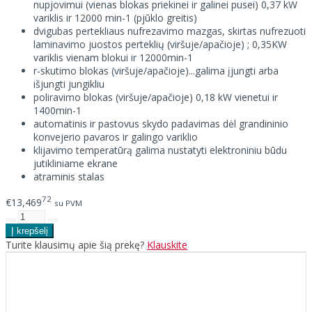
nupjovimui (vienas blokas priekinei ir galinei pusei) 0,37 kW
variklis ir 12000 min-1 (pjūklo greitis)
dvigubas pertekliaus nufrezavimo mazgas, skirtas nufrezuoti
laminavimo juostos perteklių (viršuje/apačioje) ; 0,35KW
variklis vienam blokui ir 12000min-1
r-skutimo blokas (viršuje/apačioje)...galima įjungti arba
išjungti jungikliu
poliravimo blokas (viršuje/apačioje) 0,18 kW vienetui ir
1400min-1
automatinis ir pastovus skydo padavimas dėl grandininio
konvejerio pavaros ir galingo variklio
klijavimo temperatūrą galima nustatyti elektroniniu būdu
jutikliniame ekrane
atraminis stalas
72
€13,469
su PVM
Turite klausimų apie šią prekę?
Klauskite