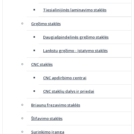
Tiesialinijinės laminavimo staklės
Gręžimo staklės
Daugiašpindelinės gręžimo staklės
Lankstų gręžimo - įstatymo staklės
CNC staklės
CNC apdirbimo centrai
CNC staklių dalys ir priedai
Briaunų frezavimo staklės
Šlifavimo staklės
Surinkimo įranga