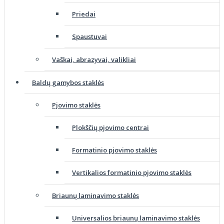
Priedai
Spaustuvai
Vaškai, abrazyvai, valikliai
Baldų gamybos staklės
Pjovimo staklės
Plokščių pjovimo centrai
Formatinio pjovimo staklės
Vertikalios formatinio pjovimo staklės
Briaunų laminavimo staklės
Universalios briaunų laminavimo staklės