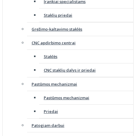
Įrankiai specialistams
Staklių priedai
Gręžimo-kaltavimo staklės
CNC apdirbimo centrai
Staklės
CNC staklių dalys ir priedai
Pastūmos mechanizmai
Pastūmos mechanizmai
Priedai
Patogiam darbui