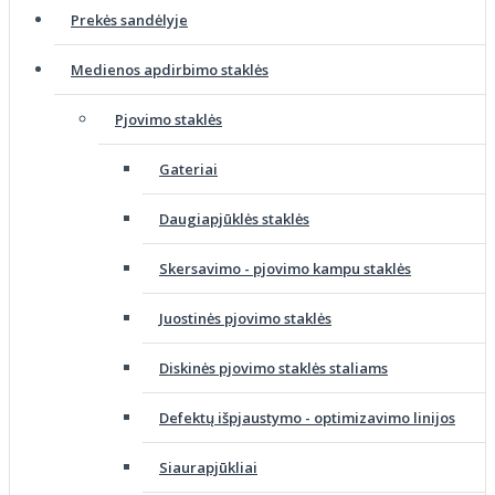
Prekės sandėlyje
Medienos apdirbimo staklės
Pjovimo staklės
Gateriai
Daugiapjūklės staklės
Skersavimo - pjovimo kampu staklės
Juostinės pjovimo staklės
Diskinės pjovimo staklės staliams
Defektų išpjaustymo - optimizavimo linijos
Siaurapjūkliai