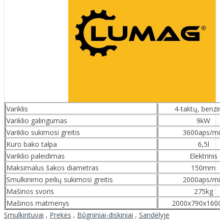
Variklis
4-taktų, benzi
Variklio galingumas
9kW
Variklio sukimosi greitis
3600aps/m
Kuro bako talpa
6,5l
Variklio paleidimas
Elektrinis
Maksimalus šakos diametras
150mm
Smulkinimo peilių sukimosi greitis
2000aps/m
Mašinos svoris
275kg
Mašinos matmenys
2000x790x16
Smulkintuvai
,
Prekės
,
Būgniniai-diskiniai
,
Sandėlyje