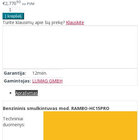
90
€2,770
su PVM
Turite klausimų apie šią prekę?
Klauskite
Garantija:
12mėn.
Gamintojas:
LUMAG GMBH
Aprašymas
Benzininis smulkintuvas mod. RAMBO-HC15PRO
Techniniai
duomenys: