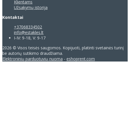
Klientams
Užsakymų istorija
Kontaktai
+37068334502
info@estakles.lt
I-IV: 9-18, V: 9-17
2026 © Visos teisės saugomos. Kopijuoti, platinti svetainės turinį
be autorių sutikimo draudžiama.
Elektroninių parduotuvių nuoma
-
eshoprent.com