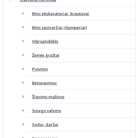
Mini ekskavatoriai, krautuvai
Mini savivarčiai (dumperiai)
Vibroplokštės
Žemės grąžtai
Pjovimo
Betonavimui
Šlavimo mašinos
Sniego valymo
Sodui, daržui