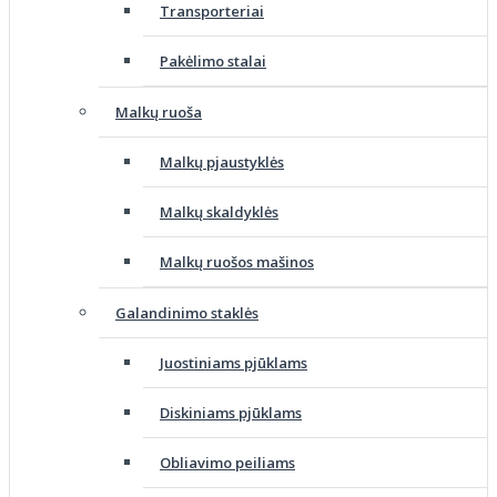
Transporteriai
Pakėlimo stalai
Malkų ruoša
Malkų pjaustyklės
Malkų skaldyklės
Malkų ruošos mašinos
Galandinimo staklės
Juostiniams pjūklams
Diskiniams pjūklams
Obliavimo peiliams