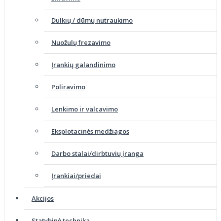
Dulkių / dūmų nutraukimo
Nuožulų frezavimo
Įrankių galandinimo
Poliravimo
Lenkimo ir valcavimo
Eksplotacinės medžiagos
Darbo stalai/dirbtuvių įranga
Įrankiai/priedai
Akcijos
Statybinė technika