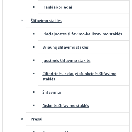
Įrankiai/priedai
Šlifavimo staklės
Plačiajuostės šlifavimo-kalibravimo staklės
Briaunų šlifavimo staklės
Juostinės šlifavimo staklės
Cilindrinės ir daugiafunkcinės šlifavimo
staklės
Šlifavimui
Diskinės šlifavimo staklės
Presai