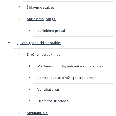
Šlifavimo staklės
Surinkimo įranga
Surinkimo presai
Pjuvenų perdirbimo staklės
Drožlių nutraukimas
Medienos drožlių nutraukėjai ir ciklonai
Centralizuotas drožlių nutraukimas
Ventiliatoriai
Oro filtrai ir priedai
Smulkintuvai