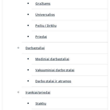
Grąžtams
Universalios
Peilių / žirklių
Priedai
Darbastaliai
Mediniai darbastaliai
Vakuuminiai darbo stalai
Darbo stalai ir atramos
Įrankiai/priedai
Staklių