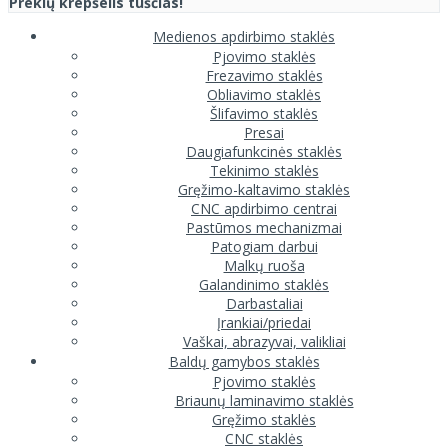
Prekių krepšelis tuščias!
Medienos apdirbimo staklės
Pjovimo staklės
Frezavimo staklės
Obliavimo staklės
Šlifavimo staklės
Presai
Daugiafunkcinės staklės
Tekinimo staklės
Gręžimo-kaltavimo staklės
CNC apdirbimo centrai
Pastūmos mechanizmai
Patogiam darbui
Malkų ruoša
Galandinimo staklės
Darbastaliai
Įrankiai/priedai
Vaškai, abrazyvai, valikliai
Baldų gamybos staklės
Pjovimo staklės
Briaunų laminavimo staklės
Gręžimo staklės
CNC staklės