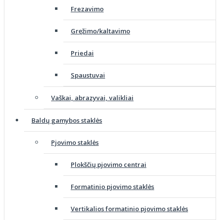
Frezavimo
Gręžimo/kaltavimo
Priedai
Spaustuvai
Vaškai, abrazyvai, valikliai
Baldų gamybos staklės
Pjovimo staklės
Plokščių pjovimo centrai
Formatinio pjovimo staklės
Vertikalios formatinio pjovimo staklės