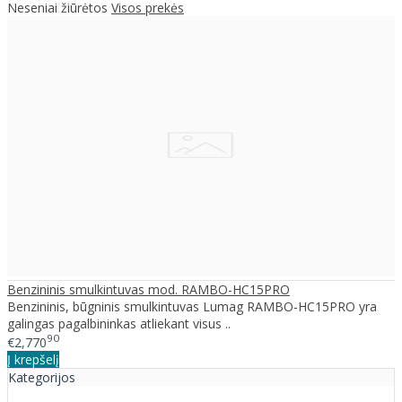
Neseniai žiūrėtos
Visos prekės
Benzininis smulkintuvas mod. RAMBO-HC15PRO
Benzininis, būgninis smulkintuvas Lumag RAMBO-HC15PRO yra
galingas pagalbininkas atliekant visus ..
90
€2,770
Į krepšelį
Kategorijos