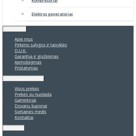
Kompresoriai
Elektros generatoriai
Informacija
Apie mus
Pirkimo sąlygos ir taisyklės
D.U.K.
Garantija ir grąžinimas
Apmokėjimas
Pristatymas
Klientų aptarnavimas
Visos prekės
Prekės su nuolaida
Gamintojai
Dovanų kuponai
Svetainės medis
Kontaktai
Klientams