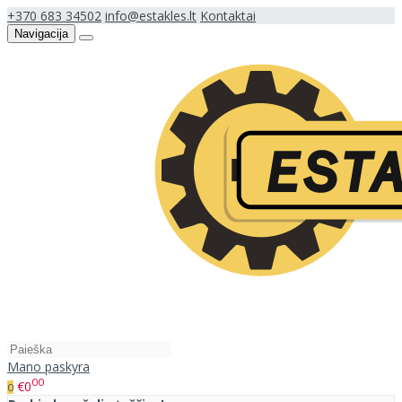
+370 683 34502
info@estakles.lt
Kontaktai
Navigacija
Mano paskyra
00
€0
0