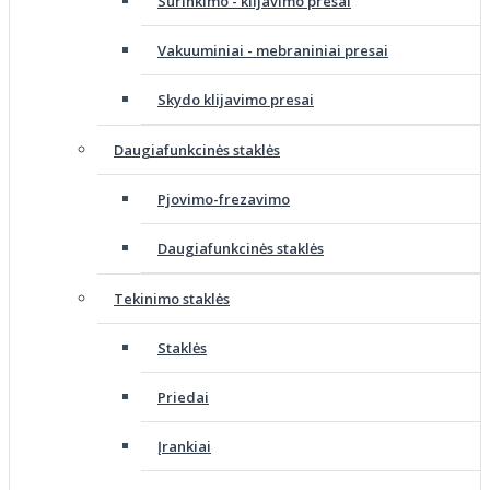
Surinkimo - klijavimo presai
Vakuuminiai - mebraniniai presai
Skydo klijavimo presai
Daugiafunkcinės staklės
Pjovimo-frezavimo
Daugiafunkcinės staklės
Tekinimo staklės
Staklės
Priedai
Įrankiai