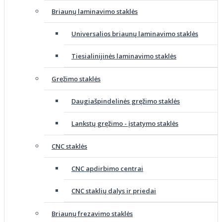
Briaunų laminavimo staklės
Universalios briaunų laminavimo staklės
Tiesialinijinės laminavimo staklės
Gręžimo staklės
Daugiašpindelinės gręžimo staklės
Lankstų gręžimo - įstatymo staklės
CNC staklės
CNC apdirbimo centrai
CNC staklių dalys ir priedai
Briaunų frezavimo staklės