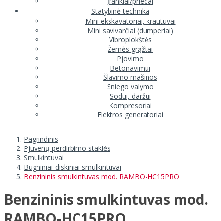
Įrankiai/priedai
Statybinė technika
Mini ekskavatoriai, krautuvai
Mini savivarčiai (dumperiai)
Vibroplokštės
Žemės grąžtai
Pjovimo
Betonavimui
Šlavimo mašinos
Sniego valymo
Sodui, daržui
Kompresoriai
Elektros generatoriai
Pagrindinis
Pjuvenų perdirbimo staklės
Smulkintuvai
Būgniniai-diskiniai smulkintuvai
Benzininis smulkintuvas mod. RAMBO-HC15PRO
Benzininis smulkintuvas mod.
RAMBO-HC15PRO