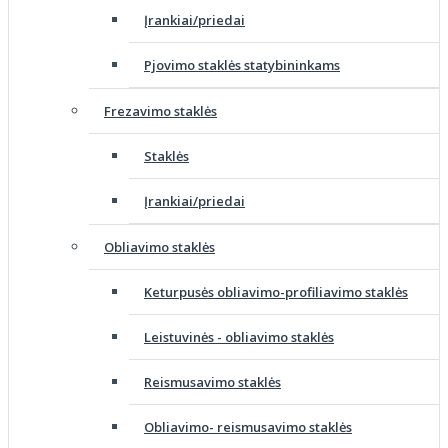
Įrankiai/priedai
Pjovimo staklės statybininkams
Frezavimo staklės
Staklės
Įrankiai/priedai
Obliavimo staklės
Keturpusės obliavimo-profiliavimo staklės
Leistuvinės - obliavimo staklės
Reismusavimo staklės
Obliavimo- reismusavimo staklės