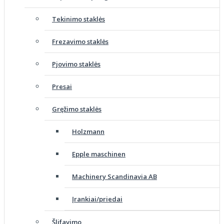
Tekinimo staklės
Frezavimo staklės
Pjovimo staklės
Presai
Gręžimo staklės
Holzmann
Epple maschinen
Machinery Scandinavia AB
Įrankiai/priedai
Šlifavimo