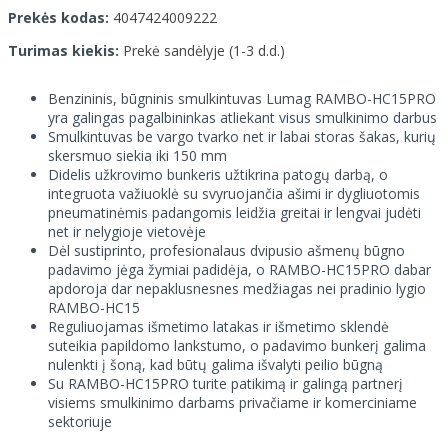
Prekės kodas:
4047424009222
Turimas kiekis:
Prekė sandėlyje (1-3 d.d.)
Benzininis, būgninis smulkintuvas Lumag RAMBO-HC15PRO
yra galingas pagalbininkas atliekant visus smulkinimo darbus
Smulkintuvas be vargo tvarko net ir labai storas šakas, kurių
skersmuo siekia iki 150 mm
Didelis užkrovimo bunkeris užtikrina patogų darbą, o
integruota važiuoklė su svyruojančia ašimi ir dygliuotomis
pneumatinėmis padangomis leidžia greitai ir lengvai judėti
net ir nelygioje vietovėje
Dėl sustiprinto, profesionalaus dvipusio ašmenų būgno
padavimo jėga žymiai padidėja, o RAMBO-HC15PRO dabar
apdoroja dar nepaklusnesnes medžiagas nei pradinio lygio
RAMBO-HC15
Reguliuojamas išmetimo latakas ir išmetimo sklendė
suteikia papildomo lankstumo, o padavimo bunkerį galima
nulenkti į šoną, kad būtų galima išvalyti peilio būgną
Su RAMBO-HC15PRO turite patikimą ir galingą partnerį
visiems smulkinimo darbams privačiame ir komerciniame
sektoriuje