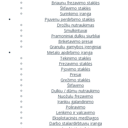
Briaunų frezavimo staklės
Šlifavimo staklės
Surinkimo įranga
Pjuvenų perdirbimo staklės
Drožlių nutraukimas
Smulkintuvai
Pramoniniai dulkių siurbliai
Briketavimo presai
Granulių gamybos įrenginiai
Metalo apdirbimo įranga
Tekinimo staklės
Frezavimo staklės
Pjovimo staklės
Presai
Gręžimo staklės
Šlifavimo
Dulkių / dūmų nutraukimo
Nuožulų frezavimo
Įrankių galandinimo
Poliravimo
Lenkimo ir valcavimo
Eksplotacinės medžiagos
Darbo stalai/dirbtuvių įranga