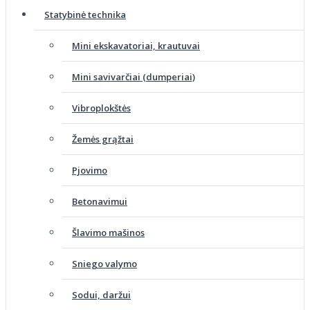
Statybinė technika
Mini ekskavatoriai, krautuvai
Mini savivarčiai (dumperiai)
Vibroplokštės
Žemės grąžtai
Pjovimo
Betonavimui
Šlavimo mašinos
Sniego valymo
Sodui, daržui