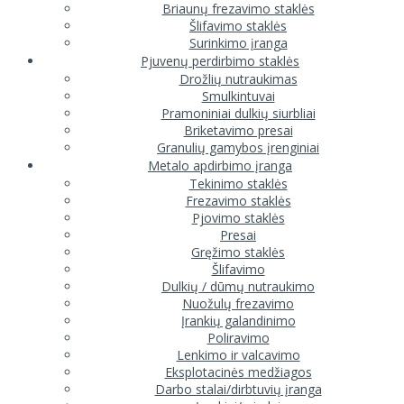
Briaunų frezavimo staklės
Šlifavimo staklės
Surinkimo įranga
Pjuvenų perdirbimo staklės
Drožlių nutraukimas
Smulkintuvai
Pramoniniai dulkių siurbliai
Briketavimo presai
Granulių gamybos įrenginiai
Metalo apdirbimo įranga
Tekinimo staklės
Frezavimo staklės
Pjovimo staklės
Presai
Gręžimo staklės
Šlifavimo
Dulkių / dūmų nutraukimo
Nuožulų frezavimo
Įrankių galandinimo
Poliravimo
Lenkimo ir valcavimo
Eksplotacinės medžiagos
Darbo stalai/dirbtuvių įranga