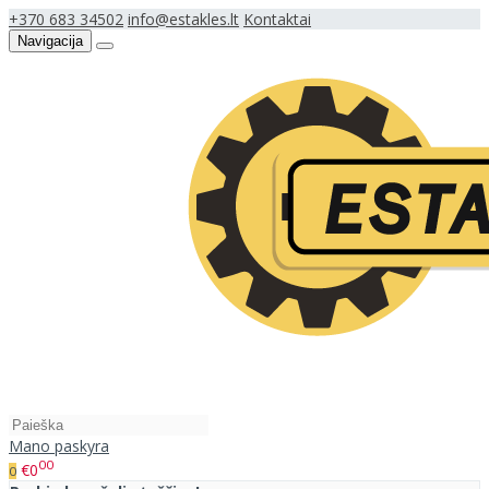
+370 683 34502
info@estakles.lt
Kontaktai
Navigacija
Mano paskyra
00
€0
0