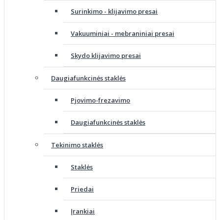
Surinkimo - klijavimo presai
Vakuuminiai - mebraniniai presai
Skydo klijavimo presai
Daugiafunkcinės staklės
Pjovimo-frezavimo
Daugiafunkcinės staklės
Tekinimo staklės
Staklės
Priedai
Įrankiai