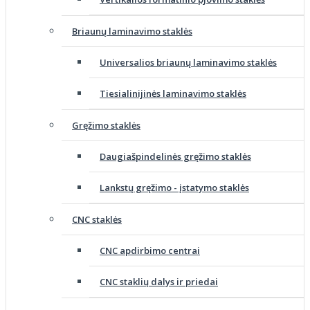
Briaunų laminavimo staklės
Universalios briaunų laminavimo staklės
Tiesialinijinės laminavimo staklės
Gręžimo staklės
Daugiašpindelinės gręžimo staklės
Lankstų gręžimo - įstatymo staklės
CNC staklės
CNC apdirbimo centrai
CNC staklių dalys ir priedai