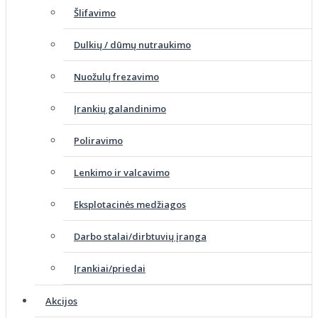
Šlifavimo
Dulkių / dūmų nutraukimo
Nuožulų frezavimo
Įrankių galandinimo
Poliravimo
Lenkimo ir valcavimo
Eksplotacinės medžiagos
Darbo stalai/dirbtuvių įranga
Įrankiai/priedai
Akcijos