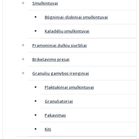
Smulkintuvai
Būgniniai-diskiniai smulkintuvai
Kaladėlių smulkintuvai
Pramoniniai dulkių siurbliai
Briketavimo presai
Granulių gamybos įrenginiai
Plaktukiniai smulkintuvai
Granuliatoriai
Pakavimas
Kiti