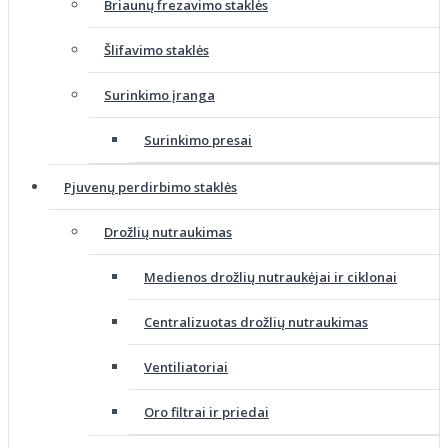
Briaunų frezavimo staklės
Šlifavimo staklės
Surinkimo įranga
Surinkimo presai
Pjuvenų perdirbimo staklės
Drožlių nutraukimas
Medienos drožlių nutraukėjai ir ciklonai
Centralizuotas drožlių nutraukimas
Ventiliatoriai
Oro filtrai ir priedai