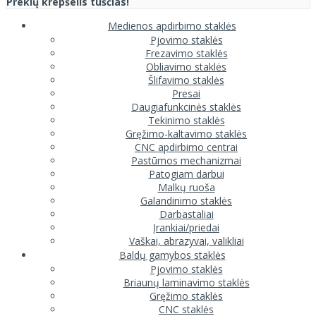
Prekių krepšelis tuščias!
Medienos apdirbimo staklės
Pjovimo staklės
Frezavimo staklės
Obliavimo staklės
Šlifavimo staklės
Presai
Daugiafunkcinės staklės
Tekinimo staklės
Gręžimo-kaltavimo staklės
CNC apdirbimo centrai
Pastūmos mechanizmai
Patogiam darbui
Malkų ruoša
Galandinimo staklės
Darbastaliai
Įrankiai/priedai
Vaškai, abrazyvai, valikliai
Baldų gamybos staklės
Pjovimo staklės
Briaunų laminavimo staklės
Gręžimo staklės
CNC staklės