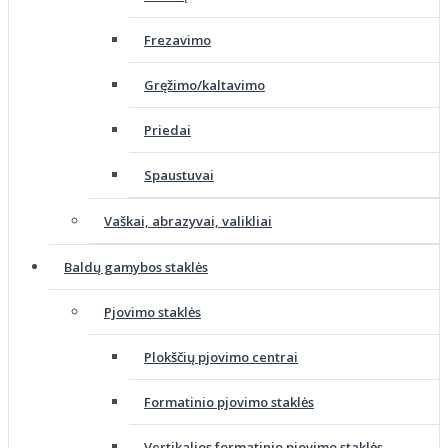
Frezavimo
Gręžimo/kaltavimo
Priedai
Spaustuvai
Vaškai, abrazyvai, valikliai
Baldų gamybos staklės
Pjovimo staklės
Plokščių pjovimo centrai
Formatinio pjovimo staklės
Vertikalios formatinio pjovimo staklės