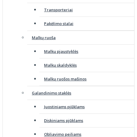
Transporteriai
Pakėlimo stalai
Malkų ruoša
Malkų pjaustyklės
Malkų skaldyklės
Malkų ruošos mašinos
Galandinimo staklės
Juostiniams pjūklams
Diskiniams pjūklams
Obliavimo peiliams