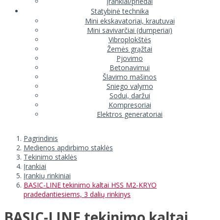
Įrankiai/priedai
Statybinė technika
Mini ekskavatoriai, krautuvai
Mini savivarčiai (dumperiai)
Vibroplokštės
Žemės grąžtai
Pjovimo
Betonavimui
Šlavimo mašinos
Sniego valymo
Sodui, daržui
Kompresoriai
Elektros generatoriai
Pagrindinis
Medienos apdirbimo staklės
Tekinimo staklės
Įrankiai
Įrankių rinkiniai
BASIC-LINE tekinimo kaltai HSS M2-KRYO
pradedantiesiems, 3 dalių rinkinys
BASIC-LINE tekinimo kaltai