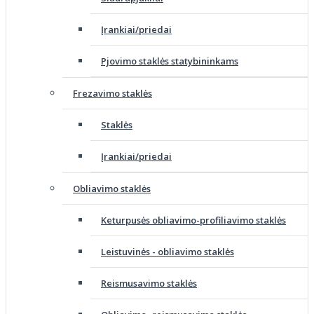
Įrankiai/priedai
Pjovimo staklės statybininkams
Frezavimo staklės
Staklės
Įrankiai/priedai
Obliavimo staklės
Keturpusės obliavimo-profiliavimo staklės
Leistuvinės - obliavimo staklės
Reismusavimo staklės