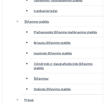
Obliavimo- reismusavimo staklės
Įrankiai/priedai
Šlifavimo staklės
Plačiajuostės šlifavimo-kalibravimo staklės
Briaunų šlifavimo staklės
Juostinės šlifavimo staklės
Cilindrinės ir daugiafunkcinės šlifavimo
staklės
Šlifavimui
Diskinės šlifavimo staklės
Presai