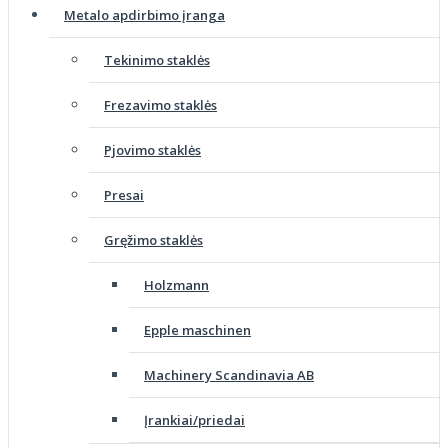
Metalo apdirbimo įranga
Tekinimo staklės
Frezavimo staklės
Pjovimo staklės
Presai
Gręžimo staklės
Holzmann
Epple maschinen
Machinery Scandinavia AB
Įrankiai/priedai