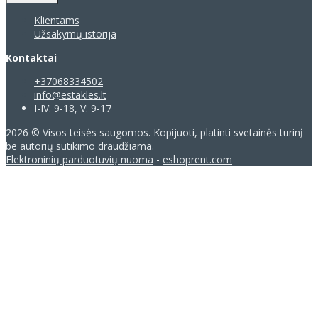
Klientams
Užsakymų istorija
Kontaktai
+37068334502
info@estakles.lt
I-IV: 9-18, V: 9-17
2026 © Visos teisės saugomos. Kopijuoti, platinti svetainės turinį
be autorių sutikimo draudžiama.
Elektroninių parduotuvių nuoma
-
eshoprent.com