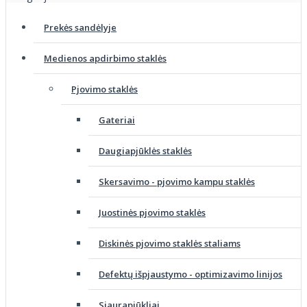
Prekės sandėlyje
Medienos apdirbimo staklės
Pjovimo staklės
Gateriai
Daugiapjūklės staklės
Skersavimo - pjovimo kampu staklės
Juostinės pjovimo staklės
Diskinės pjovimo staklės staliams
Defektų išpjaustymo - optimizavimo linijos
Siaurapjūkliai