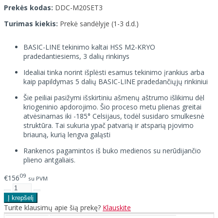
Prekės kodas:
DDC-M20SET3
Turimas kiekis:
Prekė sandėlyje (1-3 d.d.)
BASIC-LINE tekinimo kaltai HSS M2-KRYO
pradedantiesiems, 3 dalių rinkinys
Idealiai tinka norint išplėsti esamus tekinimo įrankius arba
kaip papildymas 5 dalių BASIC-LINE pradedančiųjų rinkiniui
Šie peiliai pasižymi išskirtiniu ašmenų aštrumo išlikimu dėl
kriogeninio apdorojimo. Šio proceso metu plienas greitai
atvėsinamas iki -185° Celsijaus, todėl susidaro smulkesnė
struktūra. Tai sukuria ypač patvarią ir atsparią pjovimo
briauną, kurią lengva galąsti
Rankenos pagamintos iš buko medienos su nerūdijančio
plieno antgaliais.
09
€156
su PVM
Turite klausimų apie šią prekę?
Klauskite