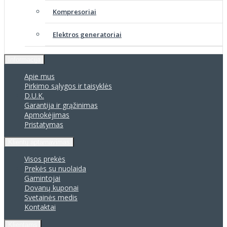
Kompresoriai
Elektros generatoriai
Informacija
Apie mus
Pirkimo sąlygos ir taisyklės
D.U.K.
Garantija ir grąžinimas
Apmokėjimas
Pristatymas
Klientų aptarnavimas
Visos prekės
Prekės su nuolaida
Gamintojai
Dovanų kuponai
Svetainės medis
Kontaktai
Klientams