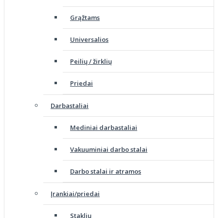
Grąžtams
Universalios
Peilių / žirklių
Priedai
Darbastaliai
Mediniai darbastaliai
Vakuuminiai darbo stalai
Darbo stalai ir atramos
Įrankiai/priedai
Staklių