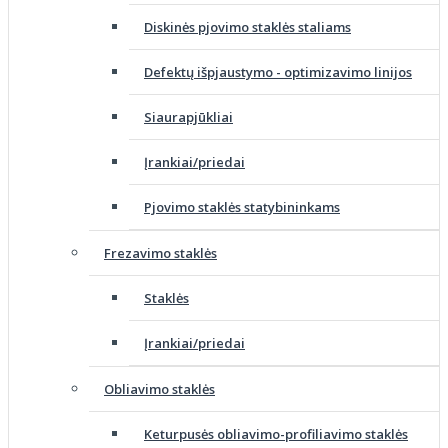
Diskinės pjovimo staklės staliams
Defektų išpjaustymo - optimizavimo linijos
Siaurapjūkliai
Įrankiai/priedai
Pjovimo staklės statybininkams
Frezavimo staklės
Staklės
Įrankiai/priedai
Obliavimo staklės
Keturpusės obliavimo-profiliavimo staklės