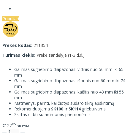
Populiari
Prekės kodas:
211354
Turimas kiekis:
Prekė sandėlyje (1-3 d.d.)
Galimas sugriebimo diapazonas: vidinis nuo 50 mm iki 65
mm
Galimas sugriebimo diapazonas: išorinis nuo 60 mm iki 74
mm
Galimas sugriebimo diapazonas: kaištis nuo 43 mm iki 55
mm
Matmenys, paimti, kai žiotys sudaro tikrą apskritimą
Rekomenduojama
SK100 ir SK114
griebtuvams
Skirtas dirbti su artimomis priemonėmis
05
€127
su PVM