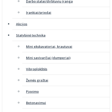
Darbo stalai/dirbtuvių įranga
Įrankiai/priedai
Akcijos
Statybinė technika
Mini ekskavatoriai, krautuvai
Mini savivarčiai (dumperiai)
Vibroplokštės
Žemės grąžtai
Pjovimo
Betonavimui