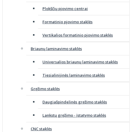
Plokščių pjovimo centrai
Formatinio pjovimo staklės
Vertikalios formatinio pjovimo staklės
Briaunų laminavimo staklės
Universalios briaunų laminavimo staklės
Tiesialinijinės laminavimo staklės
Gręžimo staklės
Daugiašpindelinės gręžimo staklės
Lankstų gręžimo - įstatymo staklės
CNC staklės