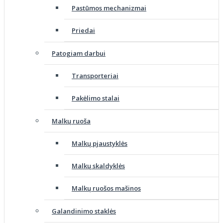
Pastūmos mechanizmai
Priedai
Patogiam darbui
Transporteriai
Pakėlimo stalai
Malkų ruoša
Malkų pjaustyklės
Malkų skaldyklės
Malkų ruošos mašinos
Galandinimo staklės