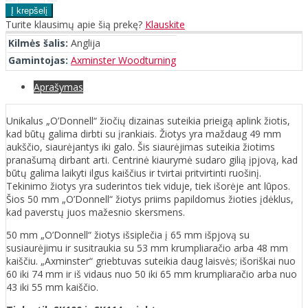
Turite klausimų apie šią prekę?
Klauskite
Kilmės šalis:
Anglija
Gamintojas:
Axminster Woodturning
Aprašymas
Unikalus „O’Donnell“ žiočių dizainas suteikia prieigą aplink žiotis,
kad būtų galima dirbti su įrankiais. Žiotys yra maždaug 49 mm
aukščio, siaurėjantys iki galo. Šis siaurėjimas suteikia žiotims
pranašumą dirbant arti. Centrinė kiaurymė sudaro gilią įpjovą, kad
būtų galima laikyti ilgus kaiščius ir tvirtai pritvirtinti ruošinį.
Tekinimo žiotys yra suderintos tiek viduje, tiek išorėje ant lūpos.
Šios 50 mm „O’Donnell“ žiotys priims papildomus žioties įdėklus,
kad paverstų juos mažesnio skersmens.
50 mm „O’Donnell“ žiotys išsiplečia į 65 mm išpjovą su
susiaurėjimu ir susitraukia su 53 mm krumpliaračio arba 48 mm
kaiščiu. „Axminster“ griebtuvas suteikia daug laisvės; išoriškai nuo
60 iki 74 mm ir iš vidaus nuo 50 iki 65 mm krumpliaračio arba nuo
43 iki 55 mm kaiščio.