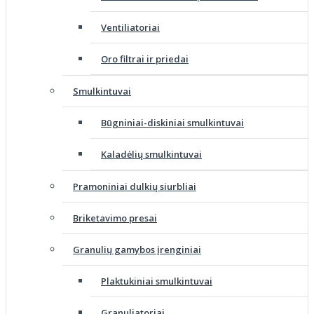
Ventiliatoriai
Oro filtrai ir priedai
Smulkintuvai
Būgniniai-diskiniai smulkintuvai
Kaladėlių smulkintuvai
Pramoniniai dulkių siurbliai
Briketavimo presai
Granulių gamybos įrenginiai
Plaktukiniai smulkintuvai
Granuliatoriai