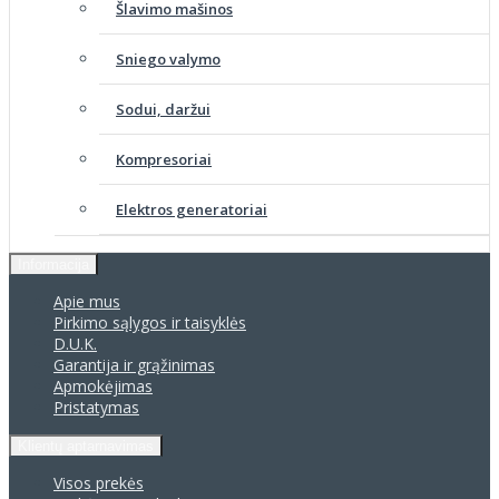
Šlavimo mašinos
Sniego valymo
Sodui, daržui
Kompresoriai
Elektros generatoriai
Informacija
Apie mus
Pirkimo sąlygos ir taisyklės
D.U.K.
Garantija ir grąžinimas
Apmokėjimas
Pristatymas
Klientų aptarnavimas
Visos prekės