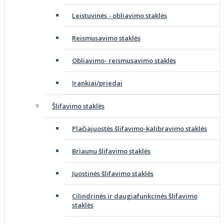
Leistuvinės - obliavimo staklės
Reismusavimo staklės
Obliavimo- reismusavimo staklės
Įrankiai/priedai
Šlifavimo staklės
Plačiajuostės šlifavimo-kalibravimo staklės
Briaunų šlifavimo staklės
Juostinės šlifavimo staklės
Cilindrinės ir daugiafunkcinės šlifavimo
staklės