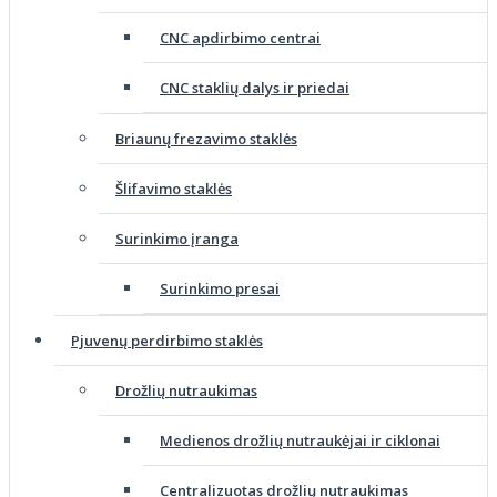
CNC apdirbimo centrai
CNC staklių dalys ir priedai
Briaunų frezavimo staklės
Šlifavimo staklės
Surinkimo įranga
Surinkimo presai
Pjuvenų perdirbimo staklės
Drožlių nutraukimas
Medienos drožlių nutraukėjai ir ciklonai
Centralizuotas drožlių nutraukimas