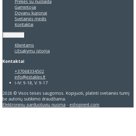
Prekės su nuolaida
Gamintojai
Dovanų kuponai
Svetainės medis
Kontaktai
Klientams
Klientams
Užsakymų istorija
Kontaktai
+37068334502
info@estakles.lt
I-IV: 9-18, V: 9-17
2026 © Visos teisės saugomos. Kopijuoti, platinti svetainės turinį
be autorių sutikimo draudžiama.
Elektroninių parduotuvių nuoma
-
eshoprent.com