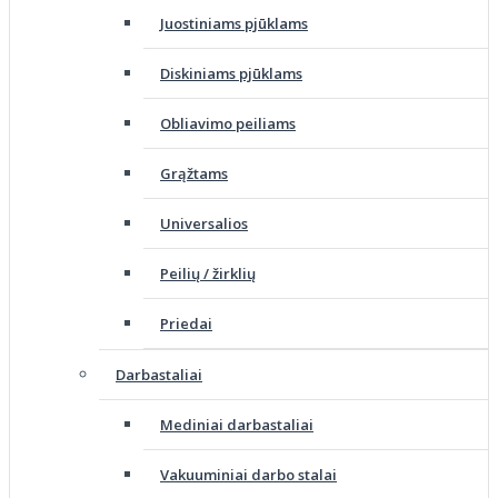
Juostiniams pjūklams
Diskiniams pjūklams
Obliavimo peiliams
Grąžtams
Universalios
Peilių / žirklių
Priedai
Darbastaliai
Mediniai darbastaliai
Vakuuminiai darbo stalai