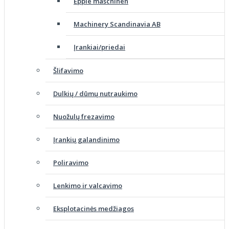
Epple maschinen
Machinery Scandinavia AB
Įrankiai/priedai
Šlifavimo
Dulkių / dūmų nutraukimo
Nuožulų frezavimo
Įrankių galandinimo
Poliravimo
Lenkimo ir valcavimo
Eksplotacinės medžiagos