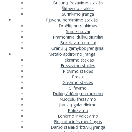
Briaunų frezavimo staklės
Šlifavimo staklės
Surinkimo įranga
Pjuvenų perdirbimo staklės
Drožlių nutraukimas
Smulkintuvai
Pramoniniai dulkių siurbliai
Briketavimo presai
Granulių gamybos įrenginiai
Metalo apdirbimo įranga
Tekinimo staklės
Frezavimo staklės
Pjovimo staklės
Presai
Gręžimo staklės
Šlifavimo
Dulkių / dūmų nutraukimo
Nuožulų frezavimo
Įrankių galandinimo
Poliravimo
Lenkimo ir valcavimo
Eksplotacinės medžiagos
Darbo stalai/dirbtuvių įranga