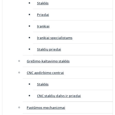
Staklės
Priedai
Įrankiai
Įrankiai specialistams
Staklių priedai
Gręžimo-kaltavimo staklės
CNC apdirbimo centrai
Staklės
CNC staklių dalys ir priedai
Pastūmos mechanizmai