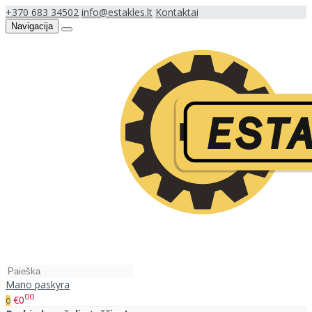
+370 683 34502
info@estakles.lt
Kontaktai
Navigacija
Mano paskyra
00
€0
0