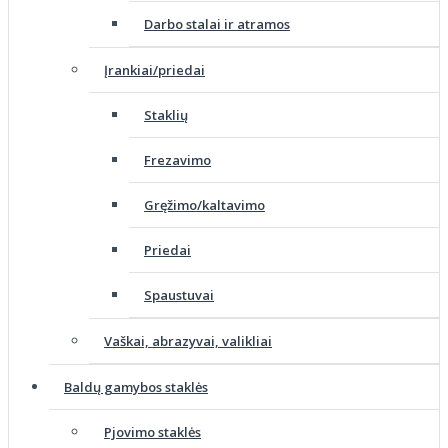
Darbo stalai ir atramos
Įrankiai/priedai
Staklių
Frezavimo
Gręžimo/kaltavimo
Priedai
Spaustuvai
Vaškai, abrazyvai, valikliai
Baldų gamybos staklės
Pjovimo staklės