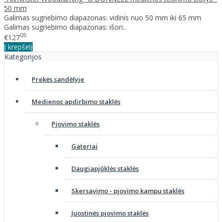
50 mm
Galimas sugriebimo diapazonas: vidinis nuo 50 mm iki 65 mm
Galimas sugriebimo diapazonas: išori..
05
€127
Į krepšelį
Kategorijos
Prekės sandėlyje
Medienos apdirbimo staklės
Pjovimo staklės
Gateriai
Daugiapjūklės staklės
Skersavimo - pjovimo kampu staklės
Juostinės pjovimo staklės