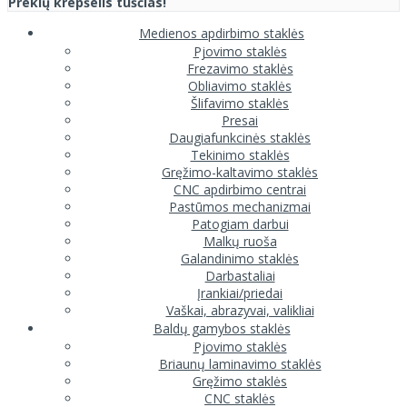
Prekių krepšelis tuščias!
Medienos apdirbimo staklės
Pjovimo staklės
Frezavimo staklės
Obliavimo staklės
Šlifavimo staklės
Presai
Daugiafunkcinės staklės
Tekinimo staklės
Gręžimo-kaltavimo staklės
CNC apdirbimo centrai
Pastūmos mechanizmai
Patogiam darbui
Malkų ruoša
Galandinimo staklės
Darbastaliai
Įrankiai/priedai
Vaškai, abrazyvai, valikliai
Baldų gamybos staklės
Pjovimo staklės
Briaunų laminavimo staklės
Gręžimo staklės
CNC staklės