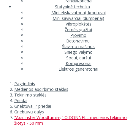
Įrankiai/priedai
Statybinė technika
Mini ekskavatoriai, krautuvai
Mini savivarčiai (dumperiai)
Vibroplokštės
Žemės grąžtai
Pjovimo
Betonavimui
Šlavimo mašinos
Sniego valymo
Sodui, daržui
Kompresoriai
Elektros generatoriai
Pagrindinis
Medienos apdirbimo staklės
Tekinimo staklės
Priedai
Griebtuvai ir priedai
Griebtuvų dalys
"Axminster Woodturning" O'DONNELL medienos tekinimo
žiotys - 50 mm