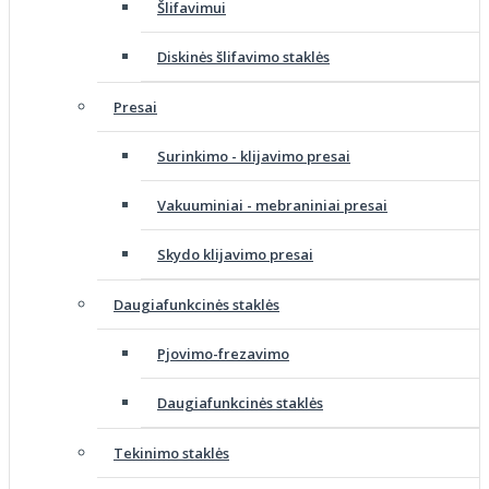
Šlifavimui
Diskinės šlifavimo staklės
Presai
Surinkimo - klijavimo presai
Vakuuminiai - mebraniniai presai
Skydo klijavimo presai
Daugiafunkcinės staklės
Pjovimo-frezavimo
Daugiafunkcinės staklės
Tekinimo staklės