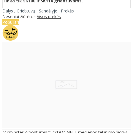
Tinka tik SK100 ir SK114 griebtuvams.
Dalys
,
Griebtuvų
,
Sandėlyje
,
Prekės
Neseniai žiūrėtos
Visos prekės
Populiari
"Axminster Woodturning" O'DONNELL medienos tekinimo žiotys -