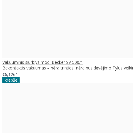
Vakuuminis siurblys mod. Becker SV 500/1
Bekontaktis vakuumas – nėra trinties, nėra nusidėvėjimo Tylus veikim
23
€6,126
Į krepšelį