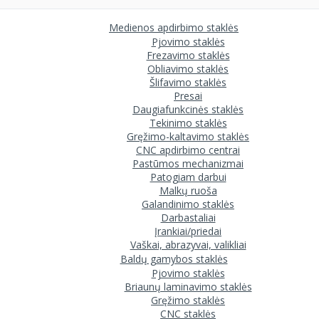
Medienos apdirbimo staklės
Pjovimo staklės
Frezavimo staklės
Obliavimo staklės
Šlifavimo staklės
Presai
Daugiafunkcinės staklės
Tekinimo staklės
Gręžimo-kaltavimo staklės
CNC apdirbimo centrai
Pastūmos mechanizmai
Patogiam darbui
Malkų ruoša
Galandinimo staklės
Darbastaliai
Įrankiai/priedai
Vaškai, abrazyvai, valikliai
Baldų gamybos staklės
Pjovimo staklės
Briaunų laminavimo staklės
Gręžimo staklės
CNC staklės