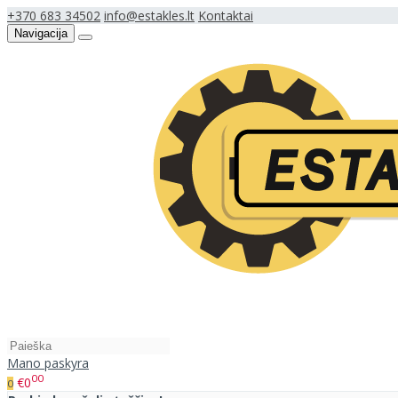
+370 683 34502
info@estakles.lt
Kontaktai
Navigacija
Mano paskyra
00
€0
0