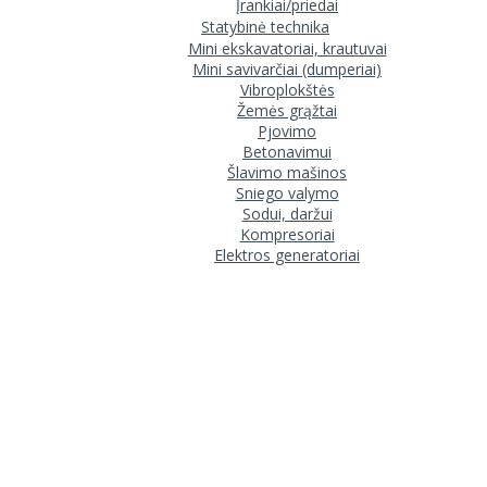
Įrankiai/priedai
Statybinė technika
Mini ekskavatoriai, krautuvai
Mini savivarčiai (dumperiai)
Vibroplokštės
Žemės grąžtai
Pjovimo
Betonavimui
Šlavimo mašinos
Sniego valymo
Sodui, daržui
Kompresoriai
Elektros generatoriai