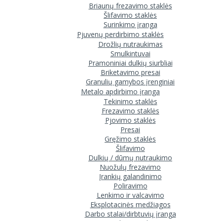
Briaunų frezavimo staklės
Šlifavimo staklės
Surinkimo įranga
Pjuvenų perdirbimo staklės
Drožlių nutraukimas
Smulkintuvai
Pramoniniai dulkių siurbliai
Briketavimo presai
Granulių gamybos įrenginiai
Metalo apdirbimo įranga
Tekinimo staklės
Frezavimo staklės
Pjovimo staklės
Presai
Gręžimo staklės
Šlifavimo
Dulkių / dūmų nutraukimo
Nuožulų frezavimo
Įrankių galandinimo
Poliravimo
Lenkimo ir valcavimo
Eksplotacinės medžiagos
Darbo stalai/dirbtuvių įranga