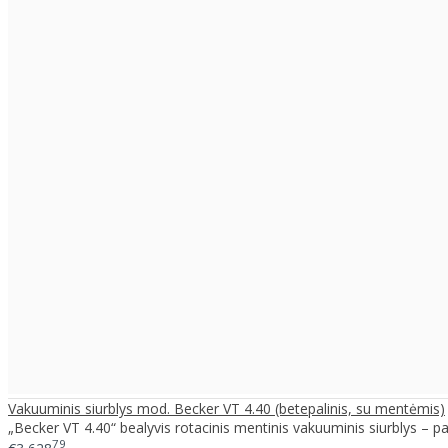
Vakuuminis siurblys mod. Becker VT 4.40 (betepalinis, su mentėmis)
„Becker VT 4.40“ bealyvis rotacinis mentinis vakuuminis siurblys – pa
79