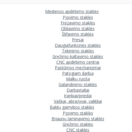
Medienos apdirbimo staklės
Pjovimo staklės
Frezavimo staklės
Obliavimo staklės
Šlifavimo staklės
Presai
Daugiafunkcinės staklės
Tekinimo staklės
Gręžimo-kaltavimo staklės
CNC apdirbimo centrai
Pastūmos mechanizmai
Patogiam darbui
Malkų ruoša
Galandinimo staklės
Darbastaliai
Įrankiai/priedai
Vaškai, abrazyvai, valikliai
Baldų gamybos staklės
Pjovimo staklės
Briaunų laminavimo staklės
Gręžimo staklės
CNC staklės