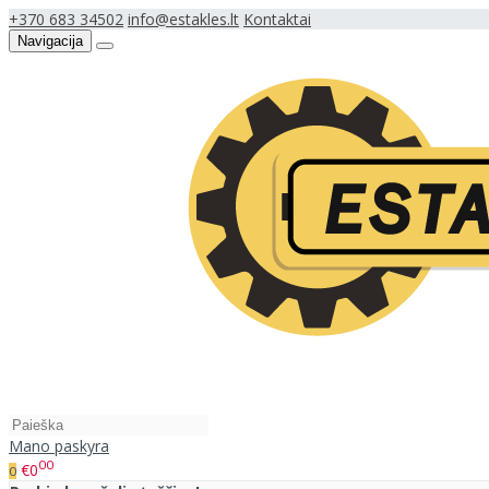
+370 683 34502
info@estakles.lt
Kontaktai
Navigacija
Mano paskyra
00
€0
0