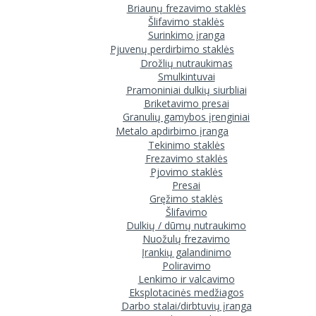
Briaunų frezavimo staklės
Šlifavimo staklės
Surinkimo įranga
Pjuvenų perdirbimo staklės
Drožlių nutraukimas
Smulkintuvai
Pramoniniai dulkių siurbliai
Briketavimo presai
Granulių gamybos įrenginiai
Metalo apdirbimo įranga
Tekinimo staklės
Frezavimo staklės
Pjovimo staklės
Presai
Gręžimo staklės
Šlifavimo
Dulkių / dūmų nutraukimo
Nuožulų frezavimo
Įrankių galandinimo
Poliravimo
Lenkimo ir valcavimo
Eksplotacinės medžiagos
Darbo stalai/dirbtuvių įranga