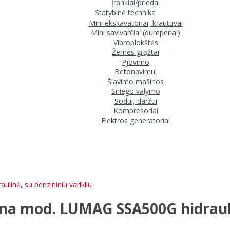
Įrankiai/priedai
Statybinė technika
Mini ekskavatoriai, krautuvai
Mini savivarčiai (dumperiai)
Vibroplokštės
Žemės grąžtai
Pjovimo
Betonavimui
Šlavimo mašinos
Sniego valymo
Sodui, daržui
Kompresoriai
Elektros generatoriai
nė, su benzininiu varikliu
a mod. LUMAG SSA500G hidraulin