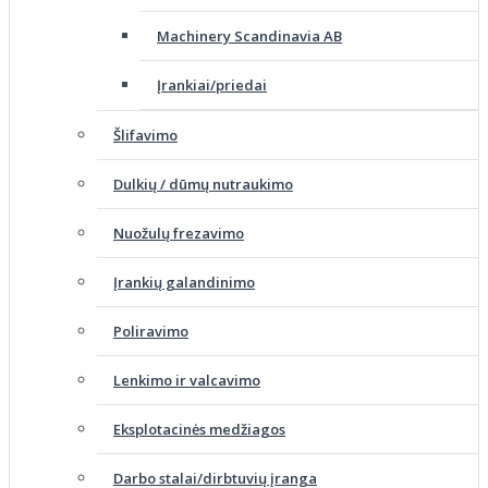
Machinery Scandinavia AB
Įrankiai/priedai
Šlifavimo
Dulkių / dūmų nutraukimo
Nuožulų frezavimo
Įrankių galandinimo
Poliravimo
Lenkimo ir valcavimo
Eksplotacinės medžiagos
Darbo stalai/dirbtuvių įranga