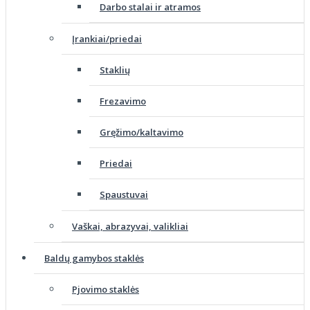
Darbo stalai ir atramos
Įrankiai/priedai
Staklių
Frezavimo
Gręžimo/kaltavimo
Priedai
Spaustuvai
Vaškai, abrazyvai, valikliai
Baldų gamybos staklės
Pjovimo staklės