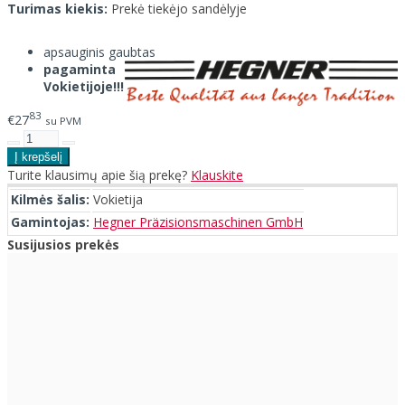
Turimas kiekis:
Prekė tiekėjo sandėlyje
apsauginis gaubtas
pagaminta
Vokietijoje!!!
83
€27
su PVM
Turite klausimų apie šią prekę?
Klauskite
Kilmės šalis:
Vokietija
Gamintojas:
Hegner Präzisionsmaschinen GmbH
Susijusios prekės