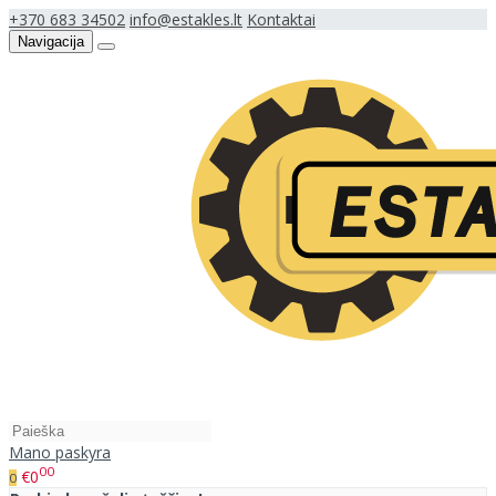
+370 683 34502
info@estakles.lt
Kontaktai
Navigacija
Mano paskyra
00
€0
0