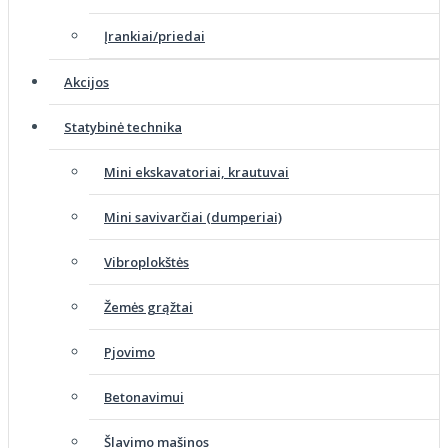
Įrankiai/priedai
Akcijos
Statybinė technika
Mini ekskavatoriai, krautuvai
Mini savivarčiai (dumperiai)
Vibroplokštės
Žemės grąžtai
Pjovimo
Betonavimui
Šlavimo mašinos