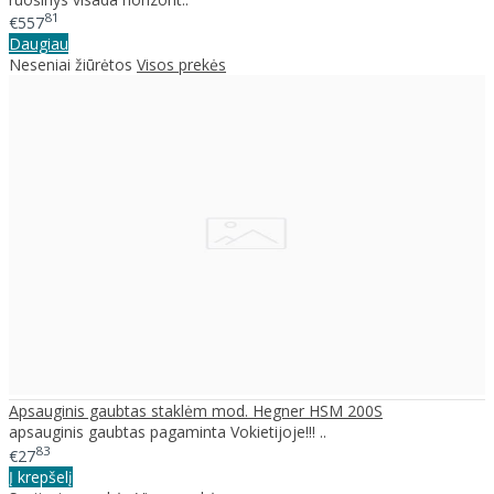
81
€557
Daugiau
Neseniai žiūrėtos
Visos prekės
Apsauginis gaubtas staklėm mod. Hegner HSM 200S
apsauginis gaubtas pagaminta Vokietijoje!!! ..
83
€27
Į krepšelį