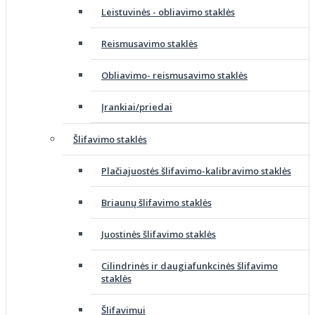
Leistuvinės - obliavimo staklės
Reismusavimo staklės
Obliavimo- reismusavimo staklės
Įrankiai/priedai
Šlifavimo staklės
Plačiajuostės šlifavimo-kalibravimo staklės
Briaunų šlifavimo staklės
Juostinės šlifavimo staklės
Cilindrinės ir daugiafunkcinės šlifavimo
staklės
Šlifavimui