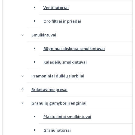
Ventiliatoriai
Oro filtrai ir priedai
Smulkintuvai
Būgniniai-diskiniai smulkintuvai
Kaladėlių smulkintuvai
Pramoniniai dulkių siurbliai
Briketavimo presai
Granulių gamybos įrenginiai
Plaktukiniai smulkintuvai
Granuliatoriai