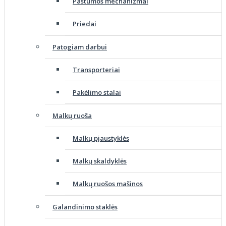
Pastūmos mechanizmai
Priedai
Patogiam darbui
Transporteriai
Pakėlimo stalai
Malkų ruoša
Malkų pjaustyklės
Malkų skaldyklės
Malkų ruošos mašinos
Galandinimo staklės