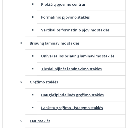
Plokščių pjovimo centrai
Formatinio pjovimo staklės
Vertikalios formatinio pjovimo staklės
Briaunų laminavimo staklės
Universalios briaunų laminavimo staklės
Tiesialinijinės laminavimo staklės
Gręžimo staklės
Daugiašpindelinės gręžimo staklės
Lankstų gręžimo - įstatymo staklės
CNC staklės