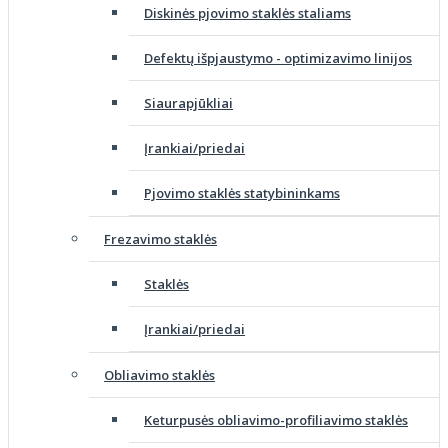
Diskinės pjovimo staklės staliams
Defektų išpjaustymo - optimizavimo linijos
Siaurapjūkliai
Įrankiai/priedai
Pjovimo staklės statybininkams
Frezavimo staklės
Staklės
Įrankiai/priedai
Obliavimo staklės
Keturpusės obliavimo-profiliavimo staklės