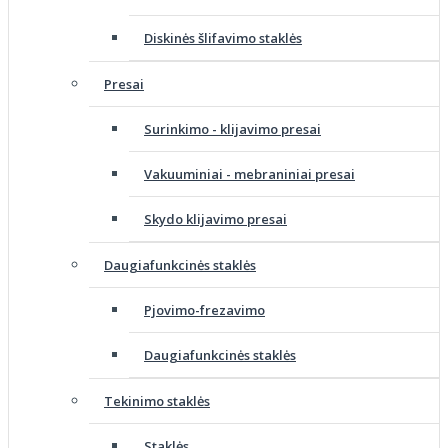
Diskinės šlifavimo staklės
Presai
Surinkimo - klijavimo presai
Vakuuminiai - mebraniniai presai
Skydo klijavimo presai
Daugiafunkcinės staklės
Pjovimo-frezavimo
Daugiafunkcinės staklės
Tekinimo staklės
Staklės