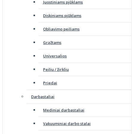
Juostiniams pjūklams
Diskiniams pjūklams
Obliavimo peiliams
Grąžtams
Universalios
Peilių / žirklių
Priedai
Darbastaliai
Mediniai darbastaliai
Vakuuminiai darbo stalai