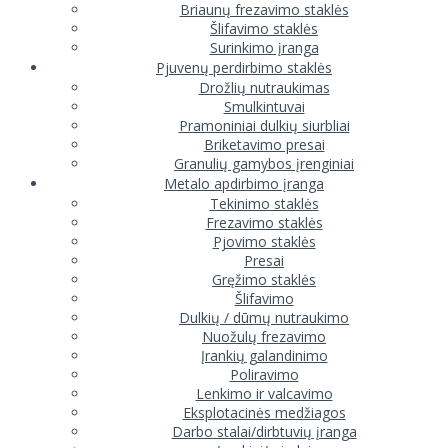
Briaunų frezavimo staklės
Šlifavimo staklės
Surinkimo įranga
Pjuvenų perdirbimo staklės
Drožlių nutraukimas
Smulkintuvai
Pramoniniai dulkių siurbliai
Briketavimo presai
Granulių gamybos įrenginiai
Metalo apdirbimo įranga
Tekinimo staklės
Frezavimo staklės
Pjovimo staklės
Presai
Gręžimo staklės
Šlifavimo
Dulkių / dūmų nutraukimo
Nuožulų frezavimo
Įrankių galandinimo
Poliravimo
Lenkimo ir valcavimo
Eksplotacinės medžiagos
Darbo stalai/dirbtuvių įranga