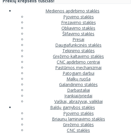
Prekių krepšelis tuščias!
Medienos apdirbimo staklės
Pjovimo staklės
Frezavimo staklės
Obliavimo staklės
Šlifavimo staklės
Presai
Daugiafunkcinės staklės
Tekinimo staklės
Gręžimo-kaltavimo staklės
CNC apdirbimo centrai
Pastūmos mechanizmai
Patogiam darbui
Malkų ruoša
Galandinimo staklės
Darbastaliai
Įrankiai/priedai
Vaškai, abrazyvai, valikliai
Baldų gamybos staklės
Pjovimo staklės
Briaunų laminavimo staklės
Gręžimo staklės
CNC staklės