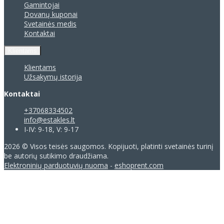
Gamintojai
Dovanų kuponai
Svetainės medis
Kontaktai
Klientams
Klientams
Užsakymų istorija
Kontaktai
+37068334502
info@estakles.lt
I-IV: 9-18, V: 9-17
2026 © Visos teisės saugomos. Kopijuoti, platinti svetainės turinį
be autorių sutikimo draudžiama.
Elektroninių parduotuvių nuoma
-
eshoprent.com