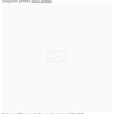
Susijusios prekės
Visos prekės