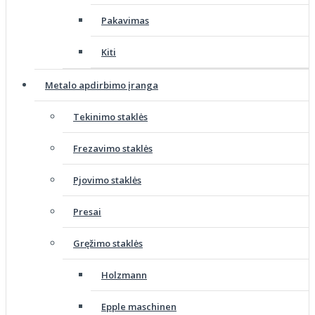
Pakavimas
Kiti
Metalo apdirbimo įranga
Tekinimo staklės
Frezavimo staklės
Pjovimo staklės
Presai
Gręžimo staklės
Holzmann
Epple maschinen