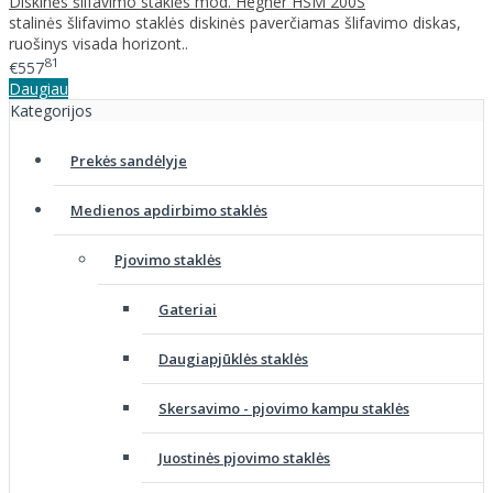
Diskinės šlifavimo staklės mod. Hegner HSM 200S
stalinės šlifavimo staklės diskinės paverčiamas šlifavimo diskas,
ruošinys visada horizont..
81
€557
Daugiau
Kategorijos
Prekės sandėlyje
Medienos apdirbimo staklės
Pjovimo staklės
Gateriai
Daugiapjūklės staklės
Skersavimo - pjovimo kampu staklės
Juostinės pjovimo staklės