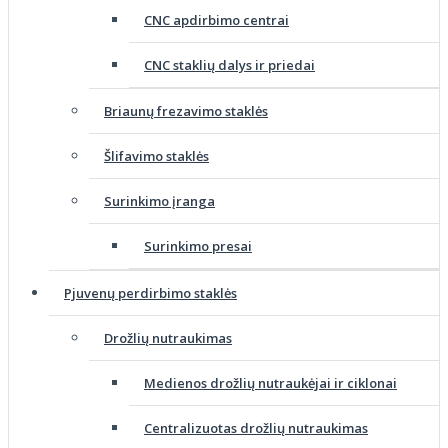
CNC apdirbimo centrai
CNC staklių dalys ir priedai
Briaunų frezavimo staklės
Šlifavimo staklės
Surinkimo įranga
Surinkimo presai
Pjuvenų perdirbimo staklės
Drožlių nutraukimas
Medienos drožlių nutraukėjai ir ciklonai
Centralizuotas drožlių nutraukimas