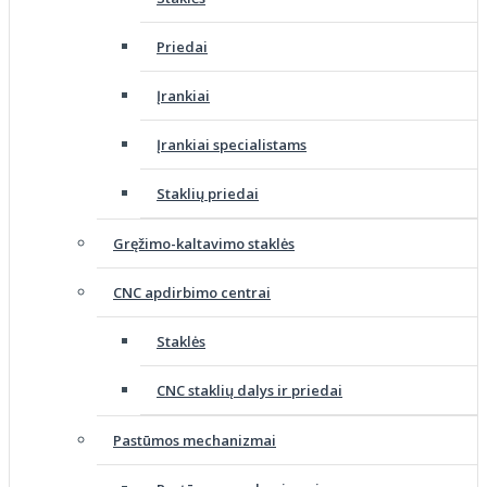
Priedai
Įrankiai
Įrankiai specialistams
Staklių priedai
Gręžimo-kaltavimo staklės
CNC apdirbimo centrai
Staklės
CNC staklių dalys ir priedai
Pastūmos mechanizmai