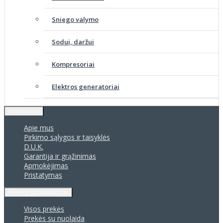
Sniego valymo
Sodui, daržui
Kompresoriai
Elektros generatoriai
Informacija
Apie mus
Pirkimo sąlygos ir taisyklės
D.U.K.
Garantija ir grąžinimas
Apmokėjimas
Pristatymas
Klientų aptarnavimas
Visos prekės
Prekės su nuolaida