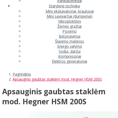
Įrankiai/priedai
Statybinė technika
Mini ekskavatoriai, krautuvai
Mini savivarčiai (dumperiai)
Vibroplokštės
Žemės grąžtai
Pjovimo
Betonavimui
Šlavimo mašinos
Sniego valymo
Sodui, daržui
Kompresoriai
Elektros generatoriai
Pagrindinis
Apsauginis gaubtas staklėm mod. Hegner HSM 200S
Apsauginis gaubtas staklėm
mod. Hegner HSM 200S