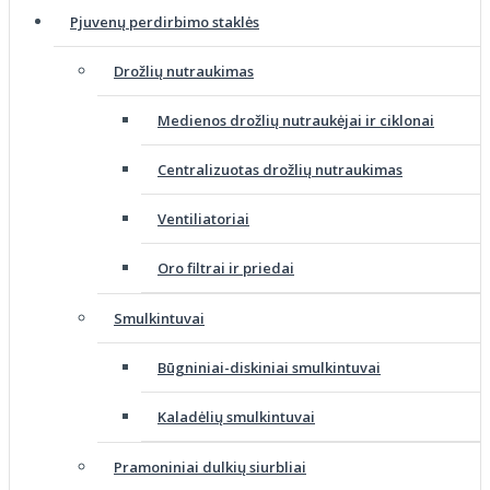
Pjuvenų perdirbimo staklės
Drožlių nutraukimas
Medienos drožlių nutraukėjai ir ciklonai
Centralizuotas drožlių nutraukimas
Ventiliatoriai
Oro filtrai ir priedai
Smulkintuvai
Būgniniai-diskiniai smulkintuvai
Kaladėlių smulkintuvai
Pramoniniai dulkių siurbliai