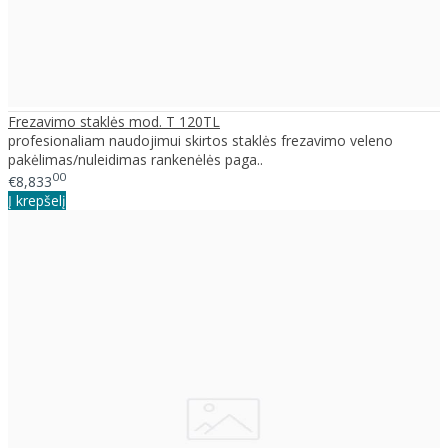
Frezavimo staklės mod. T 120TL
profesionaliam naudojimui skirtos staklės frezavimo veleno
pakėlimas/nuleidimas rankenėlės paga..
00
€8,833
Į krepšelį