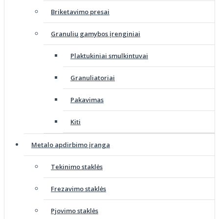
Briketavimo presai
Granulių gamybos įrenginiai
Plaktukiniai smulkintuvai
Granuliatoriai
Pakavimas
Kiti
Metalo apdirbimo įranga
Tekinimo staklės
Frezavimo staklės
Pjovimo staklės