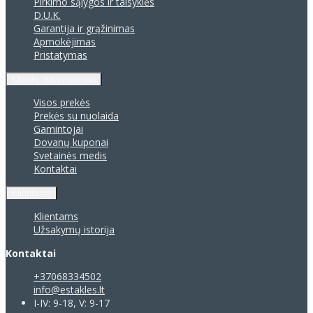
Pirkimo sąlygos ir taisyklės
D.U.K.
Garantija ir grąžinimas
Apmokėjimas
Pristatymas
Klientų aptarnavimas
Visos prekės
Prekės su nuolaida
Gamintojai
Dovanų kuponai
Svetainės medis
Kontaktai
Klientams
Klientams
Užsakymų istorija
Kontaktai
+37068334502
info@estakles.lt
I-IV: 9-18, V: 9-17