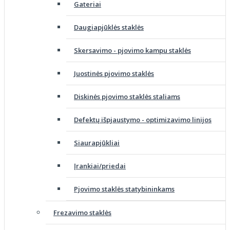
Gateriai
Daugiapjūklės staklės
Skersavimo - pjovimo kampu staklės
Juostinės pjovimo staklės
Diskinės pjovimo staklės staliams
Defektų išpjaustymo - optimizavimo linijos
Siaurapjūkliai
Įrankiai/priedai
Pjovimo staklės statybininkams
Frezavimo staklės