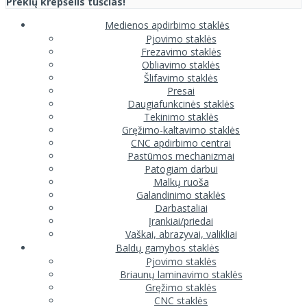
Prekių krepšelis tuščias!
Medienos apdirbimo staklės
Pjovimo staklės
Frezavimo staklės
Obliavimo staklės
Šlifavimo staklės
Presai
Daugiafunkcinės staklės
Tekinimo staklės
Gręžimo-kaltavimo staklės
CNC apdirbimo centrai
Pastūmos mechanizmai
Patogiam darbui
Malkų ruoša
Galandinimo staklės
Darbastaliai
Įrankiai/priedai
Vaškai, abrazyvai, valikliai
Baldų gamybos staklės
Pjovimo staklės
Briaunų laminavimo staklės
Gręžimo staklės
CNC staklės