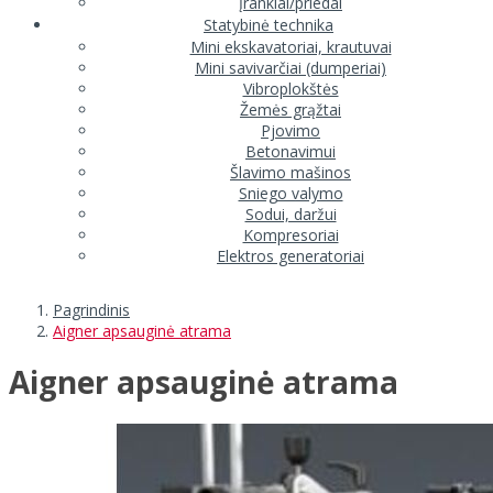
Įrankiai/priedai
Statybinė technika
Mini ekskavatoriai, krautuvai
Mini savivarčiai (dumperiai)
Vibroplokštės
Žemės grąžtai
Pjovimo
Betonavimui
Šlavimo mašinos
Sniego valymo
Sodui, daržui
Kompresoriai
Elektros generatoriai
Pagrindinis
Aigner apsauginė atrama
Aigner apsauginė atrama