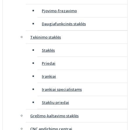
Pjovimo-frezavimo
Daugiafunkcinės staklės
Tekinimo staklės
Staklės
Priedai
Įrankiai
Įrankiai specialistams
Staklių priedai
Gręžimo-kaltavimo staklės
CNC apdirbimo centrai