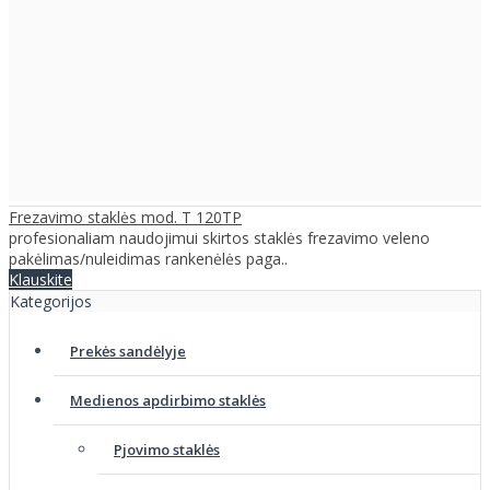
Frezavimo staklės mod. T 120TP
profesionaliam naudojimui skirtos staklės frezavimo veleno
pakėlimas/nuleidimas rankenėlės paga..
Klauskite
Kategorijos
Prekės sandėlyje
Medienos apdirbimo staklės
Pjovimo staklės