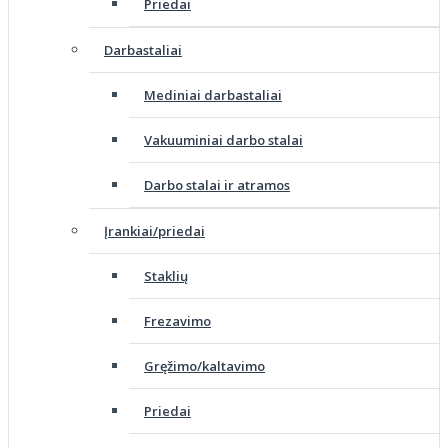
Priedai
Darbastaliai
Mediniai darbastaliai
Vakuuminiai darbo stalai
Darbo stalai ir atramos
Įrankiai/priedai
Staklių
Frezavimo
Gręžimo/kaltavimo
Priedai