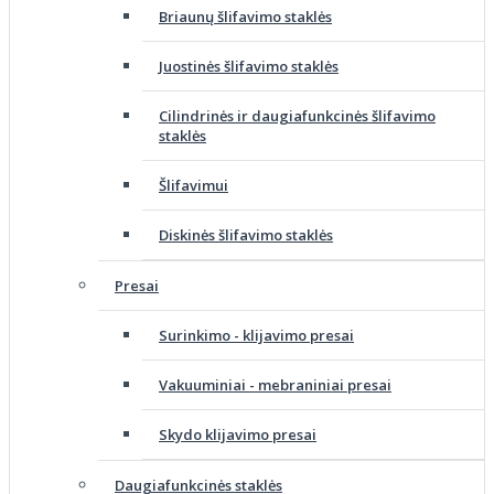
Briaunų šlifavimo staklės
Juostinės šlifavimo staklės
Cilindrinės ir daugiafunkcinės šlifavimo
staklės
Šlifavimui
Diskinės šlifavimo staklės
Presai
Surinkimo - klijavimo presai
Vakuuminiai - mebraniniai presai
Skydo klijavimo presai
Daugiafunkcinės staklės