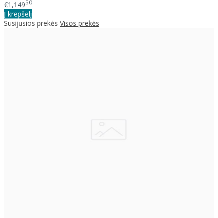
50
€1,149
Į krepšelį
Susijusios prekės
Visos prekės