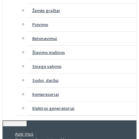
Žemės grąžtai
Pjovimo
Betonavimui
Šlavimo mašinos
Sniego valymo
Sodui, daržui
Kompresoriai
Elektros generatoriai
Informacija
Apie mus