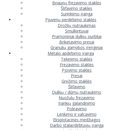
Briaunų frezavimo staklės
Šlifavimo staklės
Surinkimo įranga
Pjuvenų perdirbimo staklės
Drožlių nutraukimas
Smulkintuvai
Pramoniniai dulkių siurbliai
Briketavimo presai
Granulių gamybos įrenginiai
Metalo apdirbimo įranga
Tekinimo staklės
Frezavimo staklės
Pjovimo staklės
Presai
Gręžimo staklės
Šlifavimo
Dulkių / dūmų nutraukimo
Nuožulų frezavimo
Įrankių galandinimo
Poliravimo
Lenkimo ir valcavimo
Eksplotacinės medžiagos
Darbo stalai/dirbtuvių įranga