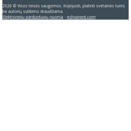
2026 © Visos teisės saugomos. Kopijuoti, platinti svetainės turinį
be autorių sutikimo draudžiama.
Elektroninių parduotuvių nuoma
-
eshoprent.com