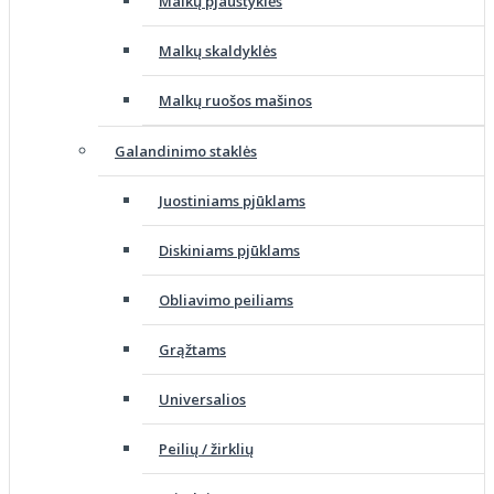
Malkų pjaustyklės
Malkų skaldyklės
Malkų ruošos mašinos
Galandinimo staklės
Juostiniams pjūklams
Diskiniams pjūklams
Obliavimo peiliams
Grąžtams
Universalios
Peilių / žirklių