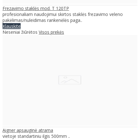
Frezavimo staklės mod. T 120TP
profesionaliam naudojimui skirtos staklės frezavimo veleno
pakėlimas/nuleidimas rankenėlės paga..
Klauskite
Neseniai žiūrėtos
Visos prekės
Aigner apsauginė atrama
vietoje standartiniu ilgis 500mm ..