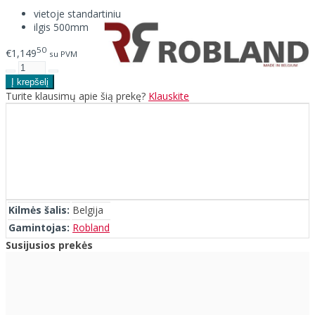
vietoje standartiniu
ilgis 500mm
50
€1,149
su PVM
Turite klausimų apie šią prekę?
Klauskite
Kilmės šalis:
Belgija
Gamintojas:
Robland
Susijusios prekės