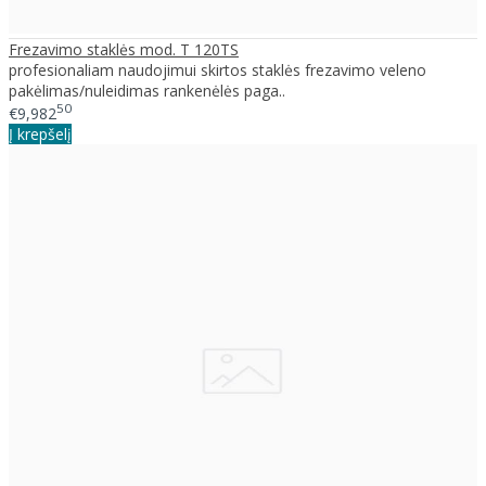
Frezavimo staklės mod. T 120TS
profesionaliam naudojimui skirtos staklės frezavimo veleno
pakėlimas/nuleidimas rankenėlės paga..
50
€9,982
Į krepšelį