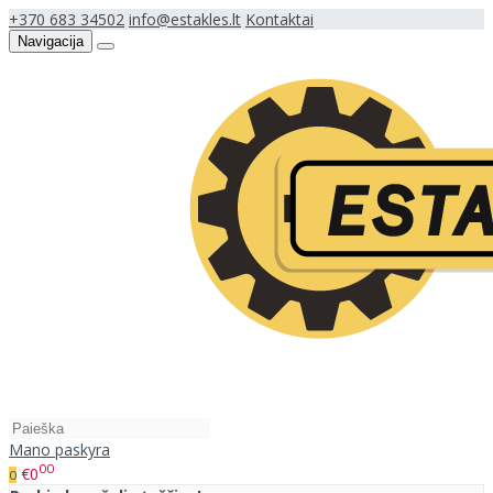
+370 683 34502
info@estakles.lt
Kontaktai
Navigacija
Mano paskyra
00
€0
0