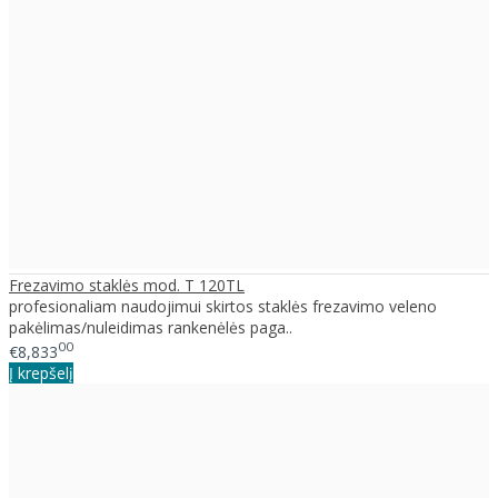
Frezavimo staklės mod. T 120TL
profesionaliam naudojimui skirtos staklės frezavimo veleno
pakėlimas/nuleidimas rankenėlės paga..
00
€8,833
Į krepšelį