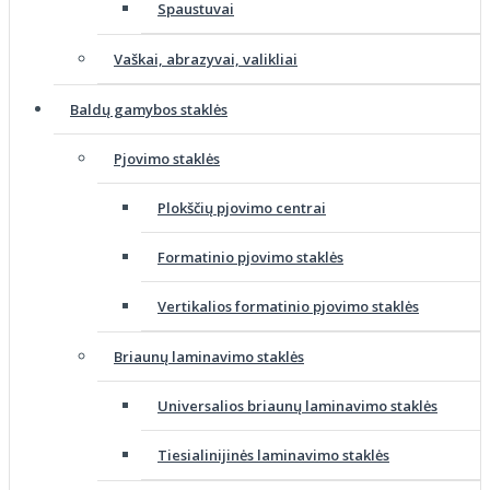
Spaustuvai
Vaškai, abrazyvai, valikliai
Baldų gamybos staklės
Pjovimo staklės
Plokščių pjovimo centrai
Formatinio pjovimo staklės
Vertikalios formatinio pjovimo staklės
Briaunų laminavimo staklės
Universalios briaunų laminavimo staklės
Tiesialinijinės laminavimo staklės