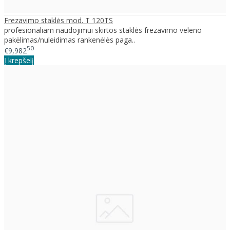
Frezavimo staklės mod. T 120TS
profesionaliam naudojimui skirtos staklės frezavimo veleno
pakėlimas/nuleidimas rankenėlės paga..
50
€9,982
Į krepšelį