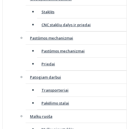
Staklės
CNC staklių dalys ir priedai
Pastūmos mechanizmai
Pastūmos mechanizmai
Priedai
Patogiam darbui
Transporteriai
Pakėlimo stalai
Malkų ruoša