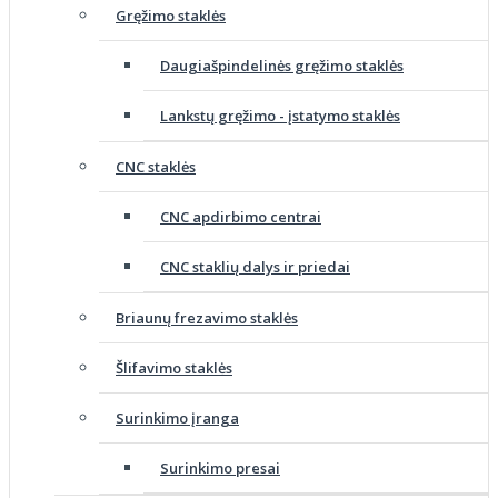
Gręžimo staklės
Daugiašpindelinės gręžimo staklės
Lankstų gręžimo - įstatymo staklės
CNC staklės
CNC apdirbimo centrai
CNC staklių dalys ir priedai
Briaunų frezavimo staklės
Šlifavimo staklės
Surinkimo įranga
Surinkimo presai