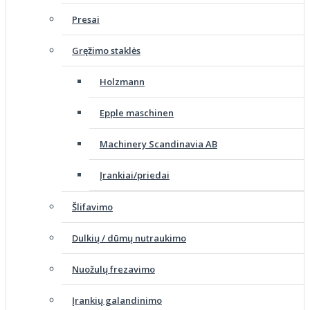
Presai
Gręžimo staklės
Holzmann
Epple maschinen
Machinery Scandinavia AB
Įrankiai/priedai
Šlifavimo
Dulkių / dūmų nutraukimo
Nuožulų frezavimo
Įrankių galandinimo