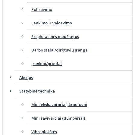
Poliravimo
Lenkimo ir valcavimo
Eksplotacinės medžiagos
Darbo stalai/dirbtuvių įranga
Įrankiai/priedai
Akcijos
Statybinė technika
Mini ekskavatoriai, krautuvai
Mini savivarčiai (dumperiai)
Vibroplokštės