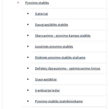
Pjovimo staklės
Gateriai
Daugiapjūklės staklės
Skersavimo - pjovimo kampu staklės
Juostinės pjovimo staklės
Diskinės pjovimo staklės staliams
Defektų išpjaustymo - optimizavimo linijos
Siaurapjūkliai
Įrankiai/priedai
Pjovimo staklės statybininkams