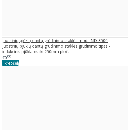
Juostinių pjūklų dantų grūdinimo staklės mod. IND-3500
juostinių pjūklų dantų grūdinimo staklės grūdinimo tipas -
indukcinis pjūklams iki 250mm ploč..
00
€0
Į krepšelį