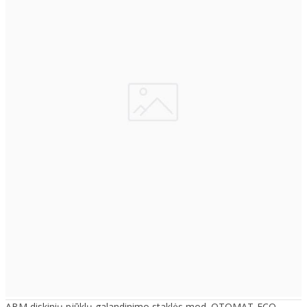
ABM diskinių pjūklų galandinimo staklės mod. OTOMAT-ECO