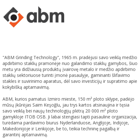
"ABM Grinding Technology", 1965 m. pradėjusi savo veiklą medžio
apdirbimo staklių pramonėje nuo galandimo staklių gamybos, šiuo
metu yra didžiausią produktų įvairovę metalo ir medžio apdirbimo
staklių sektoriuose turinti įmonė pasaulyje, gaminanti šlifavimo
stakles ir suvirinimo aparatus, dėl savo investicijų ir supratimo apie
kokybišką aptarnavimą.
ABM, kurios pamatus Izmiro mieste, 150 m² ploto sklype, padėjo
mūsų įkūrėjas Saim Keşoğlu, jau trys kartos atsinaujina ir tęsia
savo veiklą bei naujų technologijų plėtrą 20 000 m² ploto
gamykloje ITOB OSB. Ji labai stengiasi tapti pasauline organizacija,
turėdama pardavimo biurus Nyderlanduose, Anglijoje, Indijoje,
Makedonijoje ir Lenkijoje, be to, teikia techninę pagalbą ir
garantinį aptarnavimą.