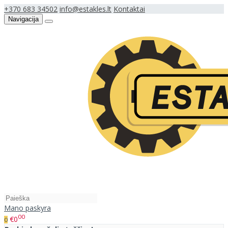
+370 683 34502
info@estakles.lt
Kontaktai
Navigacija
Mano paskyra
00
€0
0