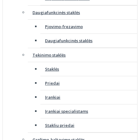
Daugiafunkcinės staklės
Pjovimo-frezavimo
Daugiafunkcinės staklės
Tekinimo staklės
Staklės
Priedai
Įrankiai
Įrankiai specialistams
Staklių priedai
Gręžimo-kaltavimo staklės