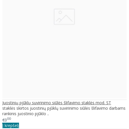
Juostinių pjūklų suvirinimo siūlės šlifavimo staklės mod. ST
staklės skirtos juostinių pjūklų suvirinimo siūlės šlifavimo darbams
rankinis juostinio pjūklo ..
00
€0
Į krepšelį