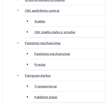
CNC apdirbimo centrai
Staklės
CNC staklių dalys ir priedai
Pastūmos mechanizmai
Pastūmos mechanizmai
Priedai
Patogiam darbui
Transporteriai
Pakėlimo stalai