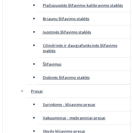
Plačiajuostės šlifavimo-kalibravimo staklės
Briaunų šlifavimo staklės
Juostinės šlifavimo staklės
Cilindrinės ir daugiafunkcinės šlifavimo
staklės
Šlifavimui
Diskinės šlifavimo staklės
Presai
Surinkimo - klijavimo presai
Vakuuminiai - mebraniniai presai
Skydo klijavimo presai