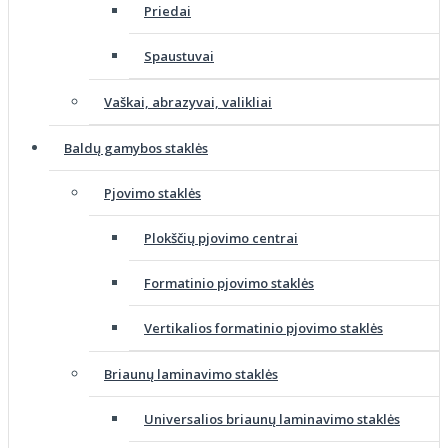
Priedai
Spaustuvai
Vaškai, abrazyvai, valikliai
Baldų gamybos staklės
Pjovimo staklės
Plokščių pjovimo centrai
Formatinio pjovimo staklės
Vertikalios formatinio pjovimo staklės
Briaunų laminavimo staklės
Universalios briaunų laminavimo staklės