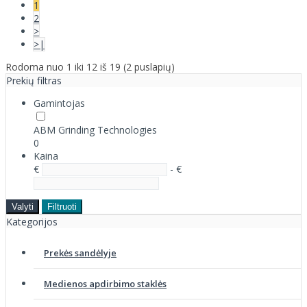
1
2
>
>|
Rodoma nuo 1 iki 12 iš 19 (2 puslapių)
Prekių filtras
Gamintojas
ABM Grinding Technologies
0
Kaina
€
- €
Valyti
Filtruoti
Kategorijos
Prekės sandėlyje
Medienos apdirbimo staklės