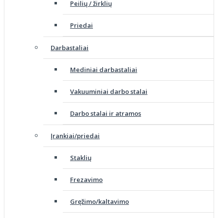
Peilių / žirklių
Priedai
Darbastaliai
Mediniai darbastaliai
Vakuuminiai darbo stalai
Darbo stalai ir atramos
Įrankiai/priedai
Staklių
Frezavimo
Gręžimo/kaltavimo