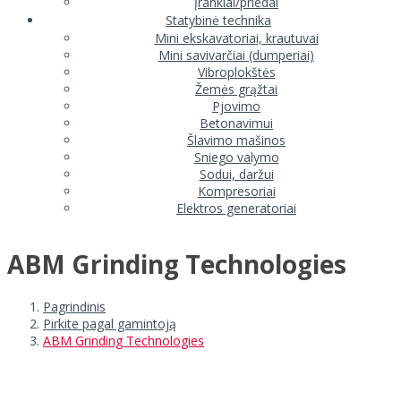
Įrankiai/priedai
Statybinė technika
Mini ekskavatoriai, krautuvai
Mini savivarčiai (dumperiai)
Vibroplokštės
Žemės grąžtai
Pjovimo
Betonavimui
Šlavimo mašinos
Sniego valymo
Sodui, daržui
Kompresoriai
Elektros generatoriai
ABM Grinding Technologies
Pagrindinis
Pirkite pagal gamintoją
ABM Grinding Technologies