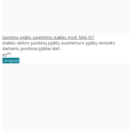
Juostinių pjūklų suvirinimo staklės mod. MIG-IST
staklės skirtos juostinių pjūklų suvirinimui ir pjūklų remonto
darbams juostiniai pjūklai skirt..
00
€0
Į krepšelį