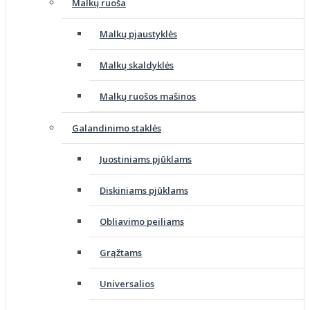
Malkų ruoša
Malkų pjaustyklės
Malkų skaldyklės
Malkų ruošos mašinos
Galandinimo staklės
Juostiniams pjūklams
Diskiniams pjūklams
Obliavimo peiliams
Grąžtams
Universalios