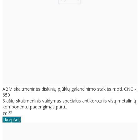
ABM skaitmeninės diskinių pjūklų galandinimo staklės mod. CNC -
650
6 ašių skaitmeninis valdymas specialus antikoroznis visų metalinių
komponentų padengimas paru..
00
€0
Į krepšelį