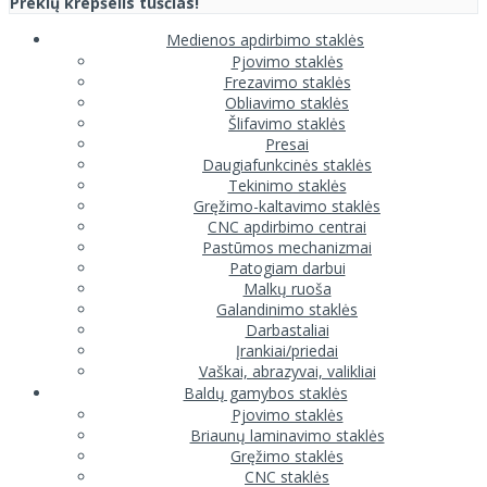
Prekių krepšelis tuščias!
Medienos apdirbimo staklės
Pjovimo staklės
Frezavimo staklės
Obliavimo staklės
Šlifavimo staklės
Presai
Daugiafunkcinės staklės
Tekinimo staklės
Gręžimo-kaltavimo staklės
CNC apdirbimo centrai
Pastūmos mechanizmai
Patogiam darbui
Malkų ruoša
Galandinimo staklės
Darbastaliai
Įrankiai/priedai
Vaškai, abrazyvai, valikliai
Baldų gamybos staklės
Pjovimo staklės
Briaunų laminavimo staklės
Gręžimo staklės
CNC staklės