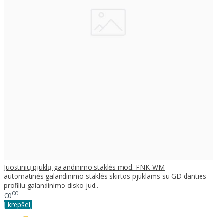
Juostinių pjūklų galandinimo staklės mod. PNK-WM
automatinės galandinimo staklės skirtos pjūklams su GD danties
profiliu galandinimo disko jud..
00
€0
Į krepšelį