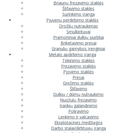
Briaunų frezavimo staklės
Šlifavimo staklės
Surinkimo įranga
Pjuvenų perdirbimo staklės
Drožlių nutraukimas
Smulkintuvai
Pramoniniai dulkių siurbliai
Briketavimo presai
Granulių gamybos įrenginiai
Metalo apdirbimo įranga
Tekinimo staklės
Frezavimo staklės
Pjovimo staklės
Presai
Gręžimo staklės
Šlifavimo
Dulkių / dūmų nutraukimo
Nuožulų frezavimo
Įrankių galandinimo
Poliravimo
Lenkimo ir valcavimo
Eksplotacinės medžiagos
Darbo stalai/dirbtuvių įranga